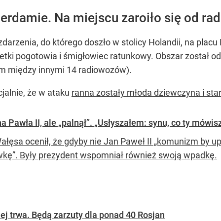
rdamie. Na miejscu zaroiło się od r
arzenia, do którego doszło w stolicy Holandii, na placu
tki pogotowia i śmigłowiec ratunkowy. Obszar został od
am między innymi 14 radiowozów).
cjalnie, że w ataku
ranna zostały młoda dziewczyna i sta
 Pawła II, ale „palnął”. „Usłyszałem: synu, co ty mówis
ałęsa ocenił, że gdyby nie Jan Paweł II „komunizm by up
kę”. Były prezydent wspomniał również swoją wpadkę.
ej trwa. Będą zarzuty dla ponad 40 Rosjan