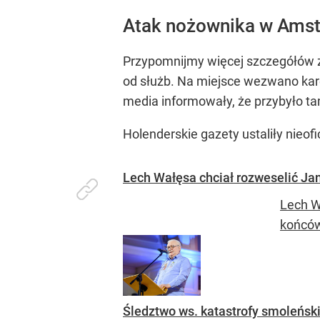
Atak nożownika w Amste
Przypomnijmy więcej szczegółów zd
od służb. Na miejsce wezwano kare
media informowały, że przybyło t
Holenderskie gazety ustaliły nieofi
Lech Wałęsa chciał rozweselić Jana
Lech W
końców
Śledztwo ws. katastrofy smoleński