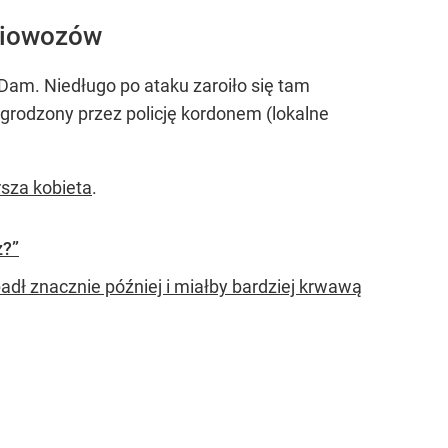
adiowozów
 Dam. Niedługo po ataku zaroiło się tam
grodzony przez policję kordonem (lokalne
rsza kobieta
.
z?”
adł znacznie później i miałby bardziej krwawą