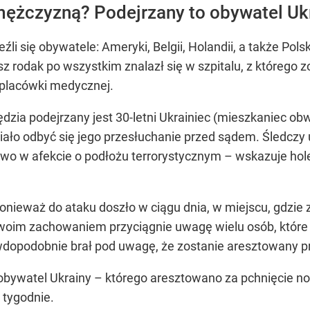
ężczyzną? Podejrzany to obywatel Uk
 się obywatele: Ameryki, Belgii, Holandii, a także Polsk
 rodak po wszystkim znalazł się w szpitalu, z którego z
 placówki medycznej.
ędzia podejrzany jest 30-letni Ukrainiec (mieszkaniec 
ało odbyć się jego przesłuchanie przed sądem. Śledczy u
two w afekcie o podłożu terrorystycznym – wskazuje hole
nieważ do ataku doszło w ciągu dnia, w miejscu, gdzie 
swoim zachowaniem przyciągnie uwagę wielu osób, które 
wdopodobnie brał pod uwagę, że zostanie aresztowany pr
obywatel Ukrainy – którego aresztowano za pchnięcie n
 tygodnie.