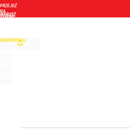
PRZEJDŹ
Udostępnij
0
Skomentuj
NA
WPROST
STRONĘ
GŁÓWNĄ
WIADOMOŚCI
POLITYKA
BIZNES
DOM
ZDROWIE
ROZRYWKA
TYGOD
SUBSKRYBUJ
ZALOGUJ
SZUKAJ
MENU