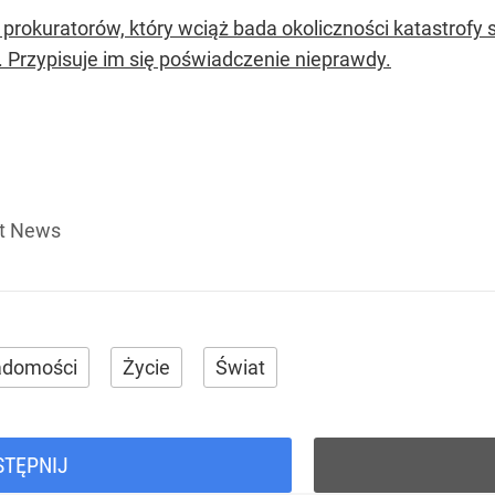
 prokuratorów, który wciąż bada okoliczności katastrofy
. Przypisuje im się poświadczenie nieprawdy.
at News
adomości
Życie
Świat
STĘPNIJ