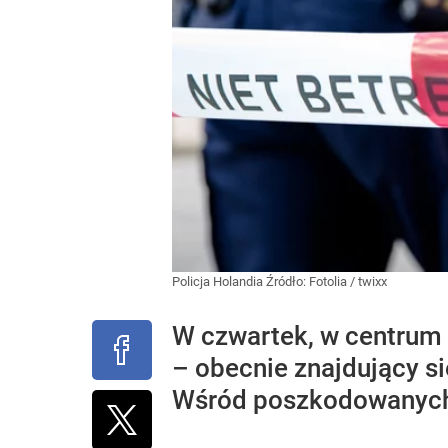
Policja Holandia
Źródło:
Fotolia
/
twixx
W czwartek, w centrum 
– obecnie znajdujący si
Wśród poszkodowanych 