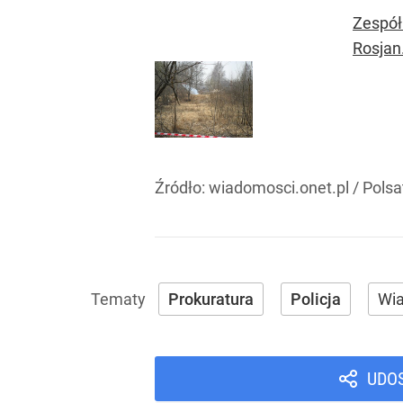
Zespół
Rosjan
Źródło:
wiadomosci.onet.pl / Pols
Prokuratura
Policja
Wi
UDO