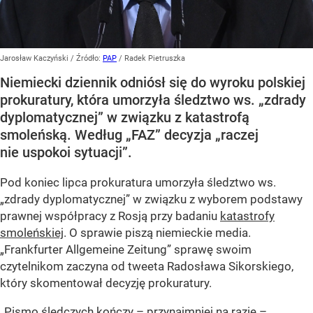
Jarosław Kaczyński
/ Źródło:
PAP
/
Radek Pietruszka
Niemiecki dziennik odniósł się do wyroku polskiej
prokuratury, która umorzyła śledztwo ws. „zdrady
dyplomatycznej” w związku z katastrofą
smoleńską. Według „FAZ” decyzja „raczej
nie uspokoi sytuacji”.
Pod koniec lipca prokuratura umorzyła śledztwo ws.
„zdrady dyplomatycznej” w związku z wyborem podstawy
prawnej współpracy z Rosją przy badaniu
katastrofy
smoleńskiej
. O sprawie piszą niemieckie media.
„Frankfurter Allgemeine Zeitung” sprawę swoim
czytelnikom zaczyna od tweeta Radosława Sikorskiego,
który skomentował decyzję prokuratury.
„Pismo śledczych kończy – przynajmniej na razie –