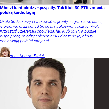
Młodzi kardiolodzy łączą siły. Tak Klub 30 PTK zmienia
polską kardiologię
Około 300 lekarzy i naukowców, granty, zagraniczne staże,
mentoring oraz ponad 30 sesji naukowych rocznie. Prof.
Krzysztof Ozierański opowiada, jak Klub 30 PTK buduje
współpracę między pokoleniami i dlaczego jej efekty
odczuwają później pacjenci.
Anna
Kopras-Fijołek