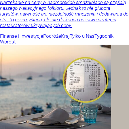
Narzekanie na ceny w nadmorskich smażalniach są częścią
naszego wakacyjnego folkloru. Jednak to nie głupota
turystów, naiwność ani niezdolność mnożenia i dodawania do
stu. To przemyślana, ale nie do końca uczciwa strategia
restauratorów ukrywających ceny.
Finanse i inwestycje
Podróże
Kraj
Tylko u Nas
Tygodnik
Wprost