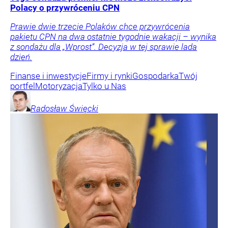
Polacy o przywróceniu CPN
Prawie dwie trzecie Polaków chce przywrócenia
pakietu CPN na dwa ostatnie tygodnie wakacji – wynika
z sondażu dla „Wprost”. Decyzja w tej sprawie lada
dzień.
Finanse i inwestycje
Firmy i rynki
Gospodarka
Twój
portfel
Motoryzacja
Tylko u Nas
Radosław
Święcki