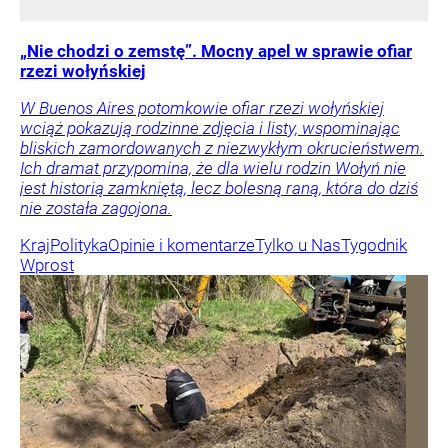
„Nie chodzi o zemstę”. Mocny apel w sprawie ofiar
rzezi wołyńskiej
W Buenos Aires potomkowie ofiar rzezi wołyńskiej
wciąż pokazują rodzinne zdjęcia i listy, wspominając
bliskich zamordowanych z niezwykłym okrucieństwem.
Ich dramat przypomina, że dla wielu rodzin Wołyń nie
jest historią zamkniętą, lecz bolesną raną, która do dziś
nie została zagojona.
Kraj
Polityka
Opinie i komentarze
Tylko u Nas
Tygodnik
Wprost