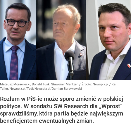
Mateusz Morawiecki, Donald Tusk, Sławomir Mentzen
/ Źródło:
Newspix.pl
/
Kai
Taller/Newspix.pl/Tedi/Newspix.pl/Damian Burzykowski
Rozłam w PiS-ie może sporo zmienić w polskiej
polityce. W sondażu SW Research dla „Wprost”
sprawdziliśmy, która partia będzie największym
beneficjentem ewentualnych zmian.