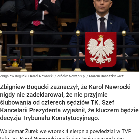
Zbigniew Bogucki i Karol Nawrocki
/ Źródło:
Newspix.pl
/
Marcin Banaszkiewicz
Zbigniew Bogucki zaznaczył, że Karol Nawrocki
nigdy nie zadeklarował, że nie przyjmie
ślubowania od czterech sędziów TK. Szef
Kancelarii Prezydenta wyjaśnił, że kluczem będzie
decyzja Trybunału Konstytucyjnego.
Waldemar Żurek we wtorek 4 sierpnia powiedział w TVP
Info, że „Karol Nawrocki analizując życiorysy sędziów