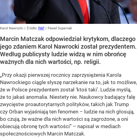
Karol Nawrocki
/ Źródło:
PAP
/
Paweł Supernak
Marcin Matczak odpowiedział krytykom, dlaczego
jego zdaniem Karol Nawrocki został prezydentem.
Według publicysty ludzie widzą w nim obrońcę
ważnych dla nich wartości, np. religii.
„Przy okazji pierwszej rocznicy zaprzysiężenia Karola
Nawrockiego ciągle słyszę narzekanie na to, jak to możliwe,
że w Polsce prezydentem został ‘ktoś taki’. Ludzie myślą,
że to jakaś anomalia. Niestety nie. Naukowcy badający falę
zwycięstw proautorytarnych polityków, takich jak Trump
czy Orban wyjaśniają ten fenomen – ludzie na nich głosują,
bo czują, że ważne dla nich wartości są zagrożone, a oni
obiecują obronę tych wartości” – napisał w mediach
społecznościowych Marcin Matczak.