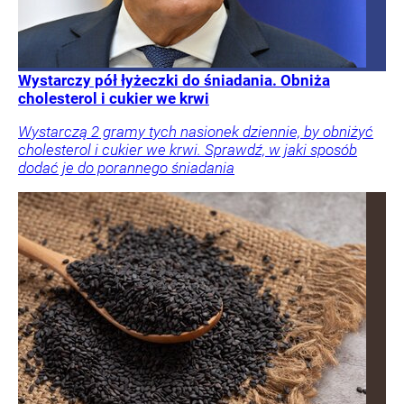
Wystarczy pół łyżeczki do śniadania. Obniża
cholesterol i cukier we krwi
Wystarczą 2 gramy tych nasionek dziennie, by obniżyć
cholesterol i cukier we krwi. Sprawdź, w jaki sposób
dodać je do porannego śniadania