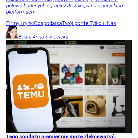
połowa badanych ograniczyła zakupy na azjatyckich
platformach.
Firmy i rynki
Gospodarka
Twój portfel
Tylko u Nas
Beata Anna
Święcicka
Tego sondażu premier nie może zlekceważyć.