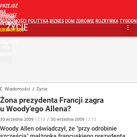
PRZEJDŹ
NA
WPROST
STRONĘ
WIADOMOŚCI
POLITYKA
BIZNES
DOM
ZDROWIE
ROZRYWKA
TYGODN
GŁÓWNĄ
ŻYCIE
UBSKRYBUJ
ZALOGUJ
MENU
Wiadomości
/
Życie
Żona prezydenta Francji zagra
u Woody'ego Allena?
30
września
2009
12:10
/
30
września
2009
12:10
Woody Allen oświadczył, że "przy odrobinie
szczęścia" małżonka francuskiego prezydenta