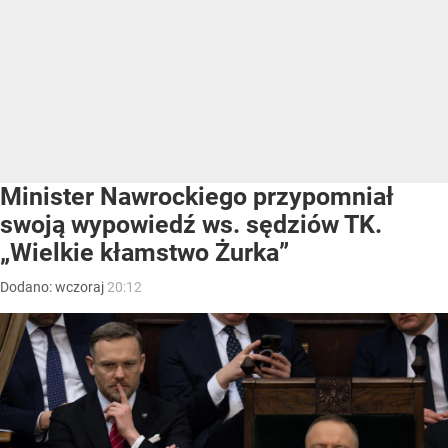
Minister Nawrockiego przypomniał
swoją wypowiedź ws. sędziów TK.
„Wielkie kłamstwo Żurka”
Dodano:
wczoraj
20:12