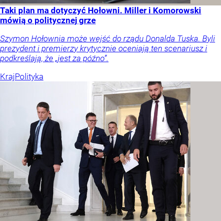
Taki plan ma dotyczyć Hołowni. Miller i Komorowski
mówią o politycznej grze
Szymon Hołownia może wejść do rządu Donalda Tuska. Byli
prezydent i premierzy krytycznie oceniają ten scenariusz i
podkreślają, że „jest za późno”.
Kraj
Polityka