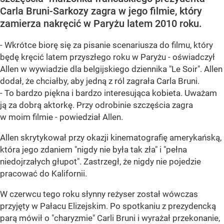
Carla Bruni-Sarkozy zagra w jego filmie, który
zamierza nakręcić w Paryżu latem 2010 roku.
- Wkrótce biorę się za pisanie scenariusza do filmu, który
będę kręcić latem przyszłego roku w Paryżu - oświadczył
Allen w wywiadzie dla belgijskiego dziennika "Le Soir". Allen
dodał, że chciałby, aby jedną z ról zagrała Carla Bruni.
- To bardzo piękna i bardzo interesująca kobieta. Uważam
ją za dobrą aktorkę. Przy odrobinie szczęścia zagra
w moim filmie - powiedział Allen.
Allen skrytykował przy okazji kinematografię amerykańską,
która jego zdaniem "nigdy nie była tak zła" i "pełna
niedojrzałych głupot". Zastrzegł, że nigdy nie pojedzie
pracować do Kalifornii.
W czerwcu tego roku słynny reżyser został wówczas
przyjęty w Pałacu Elizejskim. Po spotkaniu z prezydencką
parą mówił o "charyzmie" Carli Bruni i wyrażał przekonanie,