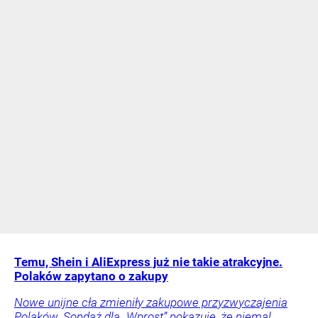
Temu, Shein i AliExpress już nie takie atrakcyjne.
Polaków zapytano o zakupy
Nowe unijne cła zmieniły zakupowe przyzwyczajenia
Polaków. Sondaż dla „Wprost” pokazuje, że niemal