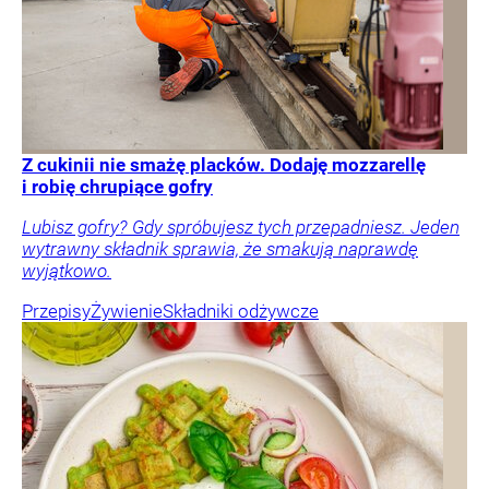
Z cukinii nie smażę placków. Dodaję mozzarellę
i robię chrupiące gofry
Lubisz gofry? Gdy spróbujesz tych przepadniesz. Jeden
wytrawny składnik sprawia, że smakują naprawdę
wyjątkowo.
Przepisy
Żywienie
Składniki odżywcze