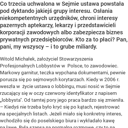
Co trzecia uchwalona w Sejmie ustawa powstała
pod dyktando jakiejś grupy interesu. Osłania
niekompetentnych urzędników, chroni interesy
pazernych aptekarzy, lekarzy i przedstawicieli
korporacji zawodowych albo zabezpiecza biznes
prywatnych przedsiębiorców. Kto za to płaci? Pan,
pani, my wszyscy – i to grube miliardy.
Witold Michałek, założyciel Stowarzyszenia
Profesjonalnych Lobbystów w Polsce, to zawodowiec.
Markowy garnitur, teczka wypchana dokumentami, pewnie
porusza się po sejmowych korytarzach. Kiedy w 2006 r.
weszła w życie ustawa o lobbingu, musi nosić w Sejmie
rzucający się w oczy czerwony identyfikator z napisem
„lobbysta". Od tamtej pory jego praca bardzo się zmieniła.
– Kiedyś nie trzeba było kryć się po kątach, rejestrować
na specjalnych listach. Jeżeli miało się konkretny interes,
wchodziło się do poselskiego biura i wykładało kawę
na ławę. Była szansa na normalną rozmowę, czy to na