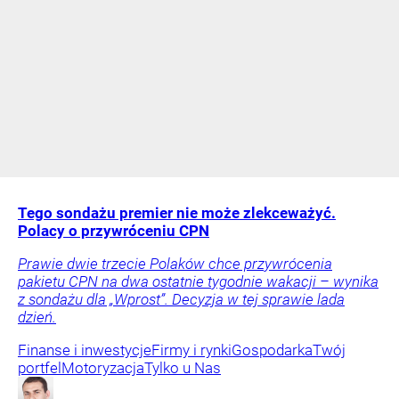
Tego sondażu premier nie może zlekceważyć.
Polacy o przywróceniu CPN
Prawie dwie trzecie Polaków chce przywrócenia
pakietu CPN na dwa ostatnie tygodnie wakacji – wynika
z sondażu dla „Wprost”. Decyzja w tej sprawie lada
dzień.
Finanse i inwestycje
Firmy i rynki
Gospodarka
Twój
portfel
Motoryzacja
Tylko u Nas