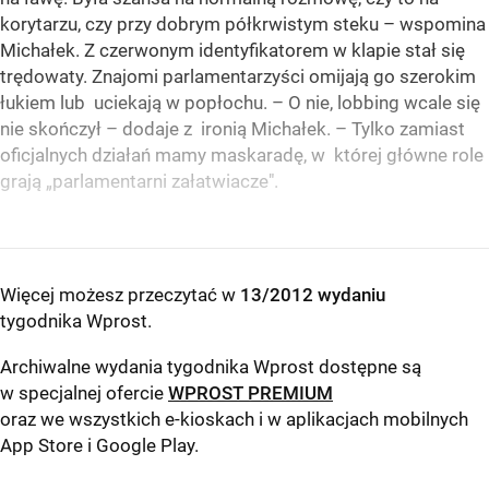
korytarzu, czy przy dobrym półkrwistym steku – wspomina
Michałek. Z czerwonym identyfikatorem w klapie stał się
trędowaty. Znajomi parlamentarzyści omijają go szerokim
łukiem lub uciekają w popłochu. – O nie, lobbing wcale się
nie skończył – dodaje z ironią Michałek. – Tylko zamiast
oficjalnych działań mamy maskaradę, w której główne role
grają „parlamentarni załatwiacze".
Więcej możesz przeczytać w
13/2012 wydaniu
tygodnika Wprost
.
Archiwalne wydania tygodnika Wprost dostępne są
w specjalnej ofercie
WPROST PREMIUM
oraz we wszystkich e-kioskach i w aplikacjach mobilnych
App Store
i
Google Play
.