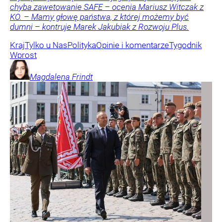
chyba zawetowanie SAFE – ocenia Mariusz Witczak z
KO. – Mamy głowę państwa, z której możemy być
dumni – kontruje Marek Jakubiak z Rozwoju Plus.
Kraj
Tylko u Nas
Polityka
Opinie i komentarze
Tygodnik
Wprost
Magdalena
Frindt