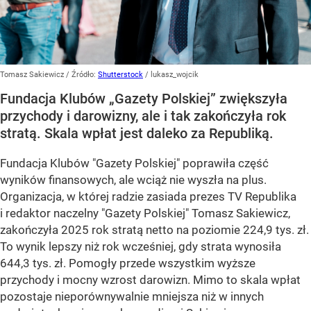
Tomasz Sakiewicz
/ Źródło:
Shutterstock
/
lukasz_wojcik
Fundacja Klubów „Gazety Polskiej” zwiększyła
przychody i darowizny, ale i tak zakończyła rok
stratą. Skala wpłat jest daleko za Republiką.
Fundacja Klubów "Gazety Polskiej" poprawiła część
wyników finansowych, ale wciąż nie wyszła na plus.
Organizacja, w której radzie zasiada prezes TV Republika
i redaktor naczelny "Gazety Polskiej" Tomasz Sakiewicz,
zakończyła 2025 rok stratą netto na poziomie 224,9 tys. zł.
To wynik lepszy niż rok wcześniej, gdy strata wynosiła
644,3 tys. zł. Pomogły przede wszystkim wyższe
przychody i mocny wzrost darowizn. Mimo to skala wpłat
pozostaje nieporównywalnie mniejsza niż w innych