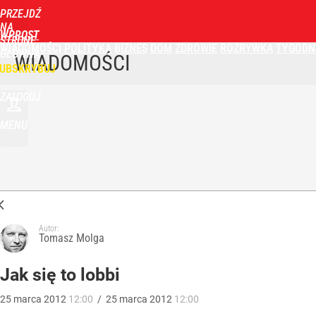
PRZEJDŹ
NA
WPROST
STRONĘ
WIADOMOŚCI
POLITYKA
BIZNES
DOM
ZDROWIE
ROZRYWKA
TYGODN
GŁÓWNĄ
WIADOMOŚCI
UBSKRYBUJ
ZALOGUJ
MENU
Autor:
Tomasz Molga
Jak się to lobbi
25
marca
2012
12:00
/
25
marca
2012
12:00