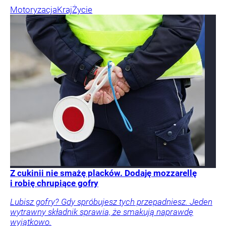
Motoryzacja
Kraj
Życie
Z cukinii nie smażę placków. Dodaję mozzarellę
i robię chrupiące gofry
Lubisz gofry? Gdy spróbujesz tych przepadniesz. Jeden
wytrawny składnik sprawia, że smakują naprawdę
wyjątkowo.