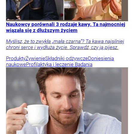
Naukowcy porównali 3 rodzaje kawy. Ta najmocniej
wiązała się z dłuższym życiem
Myślisz, że to zwykła „mała czarna”? Ta kawa najsilniej
chroni serce i wydłuża życie. Sprawdź, czy ją pijesz.
Produkty
Żywienie
Składniki odżywcze
Doniesienia
naukowe
Profilaktyka i leczenie
Badania