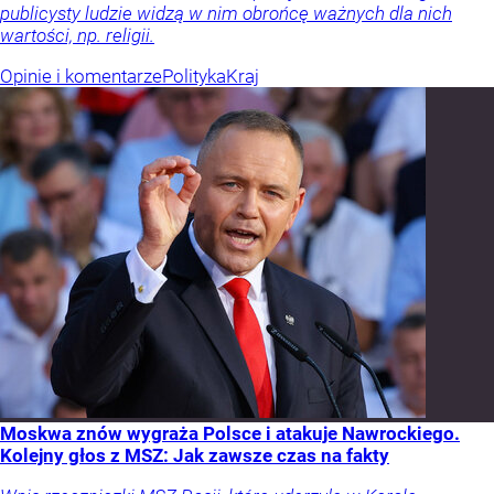
publicysty ludzie widzą w nim obrońcę ważnych dla nich
wartości, np. religii.
Opinie i komentarze
Polityka
Kraj
Moskwa znów wygraża Polsce i atakuje Nawrockiego.
Kolejny głos z MSZ: Jak zawsze czas na fakty