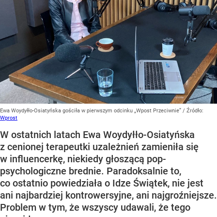
Ewa Woydyłło-Osiatyńska gościła w pierwszym odcinku „Wpost Przeciwnie”
/ Źródło:
Wprost
W ostatnich latach Ewa Woydyłło-Osiatyńska
z cenionej terapeutki uzależnień zamieniła się
w influencerkę, niekiedy głoszącą pop-
psychologiczne brednie. Paradoksalnie to,
co ostatnio powiedziała o Idze Świątek, nie jest
ani najbardziej kontrowersyjne, ani najgroźniejsze.
Problem w tym, że wszyscy udawali, że tego