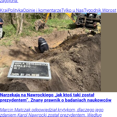
zagojona.
Kraj
Polityka
Opinie i komentarze
Tylko u Nas
Tygodnik Wprost
Narzekają na Nawrockiego „jak ktoś taki został
prezydentem”. Znany prawnik o badaniach naukowców
Marcin Matczak odpowiedział krytykom, dlaczego jego
zdaniem Karol Nawrocki został prezydentem. Według