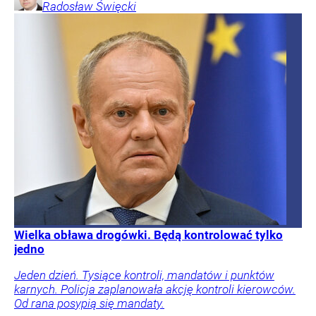
Radosław
Święcki
Wielka obława drogówki. Będą kontrolować tylko
jedno
Jeden dzień. Tysiące kontroli, mandatów i punktów
karnych. Policja zaplanowała akcję kontroli kierowców.
Od rana posypią się mandaty.