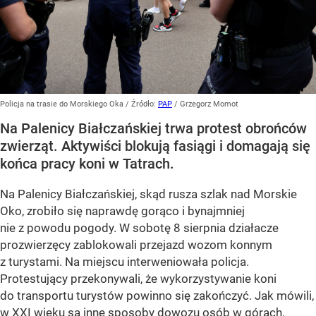
Policja na trasie do Morskiego Oka
/ Źródło:
PAP
/
Grzegorz Momot
Na Palenicy Białczańskiej trwa protest obrońców
zwierząt. Aktywiści blokują fasiągi i domagają się
końca pracy koni w Tatrach.
Na Palenicy Białczańskiej, skąd rusza szlak nad Morskie
Oko, zrobiło się naprawdę gorąco i bynajmniej
nie z powodu pogody. W sobotę 8 sierpnia działacze
prozwierzęcy zablokowali przejazd wozom konnym
z turystami. Na miejscu interweniowała policja.
Protestujący przekonywali, że wykorzystywanie koni
do transportu turystów powinno się zakończyć. Jak mówili,
w XXI wieku są inne sposoby dowozu osób w górach,