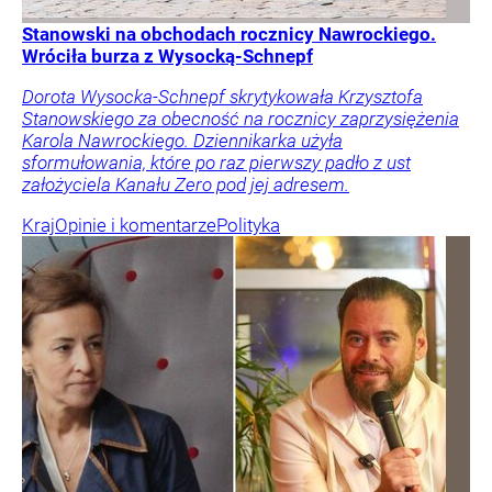
Stanowski na obchodach rocznicy Nawrockiego.
Wróciła burza z Wysocką-Schnepf
Dorota Wysocka-Schnepf skrytykowała Krzysztofa
Stanowskiego za obecność na rocznicy zaprzysiężenia
Karola Nawrockiego. Dziennikarka użyła
sformułowania, które po raz pierwszy padło z ust
założyciela Kanału Zero pod jej adresem.
Kraj
Opinie i komentarze
Polityka