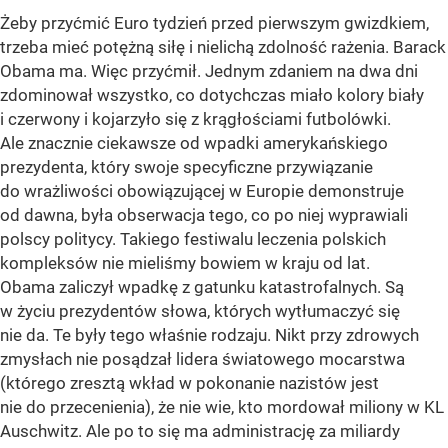
Żeby przyćmić Euro tydzień przed pierwszym gwizdkiem,
trzeba mieć potężną siłę i nielichą zdolność rażenia. Barack
Obama ma. Więc przyćmił. Jednym zdaniem na dwa dni
zdominował wszystko, co dotychczas miało kolory biały
i czerwony i kojarzyło się z krągłościami futbolówki.
Ale znacznie ciekawsze od wpadki amerykańskiego
prezydenta, który swoje specyficzne przywiązanie
do wrażliwości obowiązującej w Europie demonstruje
od dawna, była obserwacja tego, co po niej wyprawiali
polscy politycy. Takiego festiwalu leczenia polskich
kompleksów nie mieliśmy bowiem w kraju od lat.
Obama zaliczył wpadkę z gatunku katastrofalnych. Są
w życiu prezydentów słowa, których wytłumaczyć się
nie da. Te były tego właśnie rodzaju. Nikt przy zdrowych
zmysłach nie posądzał lidera światowego mocarstwa
(którego zresztą wkład w pokonanie nazistów jest
nie do przecenienia), że nie wie, kto mordował miliony w KL
Auschwitz. Ale po to się ma administrację za miliardy