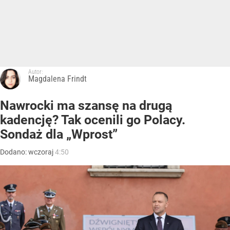
Autor:
Magdalena Frindt
Nawrocki ma szansę na drugą
kadencję? Tak ocenili go Polacy.
Sondaż dla „Wprost”
Dodano:
wczoraj
4:50