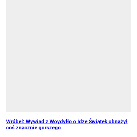
Wróbel: Wywiad z Woydyłło o Idze Świątek obnażył
coś znacznie gorszego