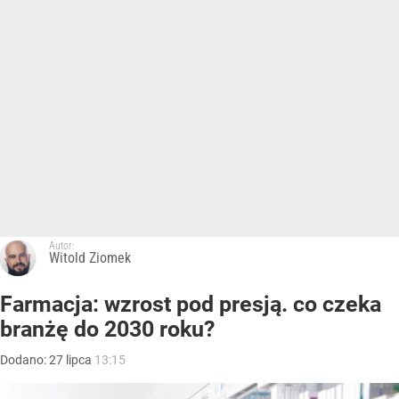
Autor:
Witold Ziomek
Farmacja: wzrost pod presją. co czeka
branżę do 2030 roku?
Dodano:
27
lipca
13:15