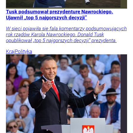
Tusk podsumował prezydenturę Nawrockiego.
Ujawnił „top 5 najgorszych decyzji”
W sieci pojawiła się fala komentarzy podsumowujących
rok rządów Karola Nawrockiego. Donald Tusk
opublikował „top 5 najgorszych decyzji” prezydenta.
Kraj
Polityka