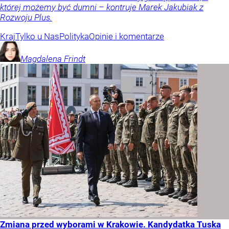
której możemy być dumni – kontruje Marek Jakubiak z
Rozwoju Plus.
Kraj
Tylko u Nas
Polityka
Opinie i komentarze
Magdalena
Frindt
Zmiana przed wyborami w Krakowie. Kandydatka Tuska