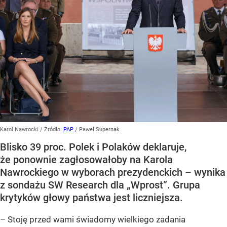
Karol Nawrocki
/ Źródło:
PAP
/
Paweł Supernak
Blisko 39 proc. Polek i Polaków deklaruje,
że ponownie zagłosowałoby na Karola
Nawrockiego w wyborach prezydenckich – wynika
z sondażu SW Research dla „Wprost”. Grupa
krytyków głowy państwa jest liczniejsza.
– Stoję przed wami świadomy wielkiego zadania