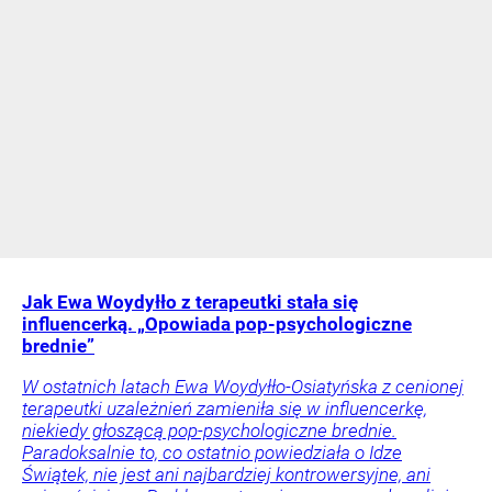
Jak Ewa Woydyłło z terapeutki stała się
influencerką. „Opowiada pop-psychologiczne
brednie”
W ostatnich latach Ewa Woydyłło-Osiatyńska z cenionej
terapeutki uzależnień zamieniła się w influencerkę,
niekiedy głoszącą pop-psychologiczne brednie.
Paradoksalnie to, co ostatnio powiedziała o Idze
Świątek, nie jest ani najbardziej kontrowersyjne, ani