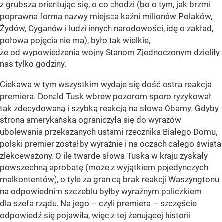
z grubsza orientując się, o co chodzi (bo o tym, jak brzmi
poprawna forma nazwy miejsca kaźni milionów Polaków,
Żydów, Cyganów i ludzi innych narodowości, idę o zakład,
połowa pojęcia nie ma), było tak wielkie,
że od wypowiedzenia wojny Stanom Zjednoczonym dzieliły
nas tylko godziny.
Ciekawa w tym wszystkim wydaje się dość ostra reakcja
premiera. Donald Tusk wbrew pozorom sporo ryzykował
tak zdecydowaną i szybką reakcją na słowa Obamy. Gdyby
strona amerykańska ograniczyła się do wyrazów
ubolewania przekazanych ustami rzecznika Białego Domu,
polski premier zostałby wyraźnie i na oczach całego świata
zlekceważony. O ile twarde słowa Tuska w kraju zyskały
powszechną aprobatę (może z wyjątkiem pojedynczych
malkontentów), o tyle za granicą brak reakcji Waszyngtonu
na odpowiednim szczeblu byłby wyraźnym policzkiem
dla szefa rządu. Na jego – czyli premiera – szczęście
odpowiedź się pojawiła, więc z tej żenującej historii