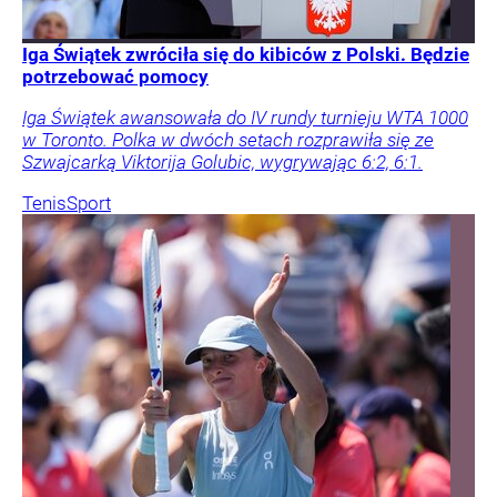
Iga Świątek zwróciła się do kibiców z Polski. Będzie
potrzebować pomocy
Iga Świątek awansowała do IV rundy turnieju WTA 1000
w Toronto. Polka w dwóch setach rozprawiła się ze
Szwajcarką Viktorija Golubic, wygrywając 6:2, 6:1.
Tenis
Sport