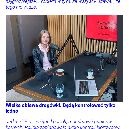
najgroźniejsze. Problem w tym, że wszyscy udawali, że
tego nie widzą.
Wielka obława drogówki. Będą kontrolować tylko
jedno
Jeden dzień. Tysiące kontroli, mandatów i punktów
karnych. Policja zaplanowała akcję kontroli kierowców.