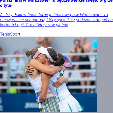
Polski finał w Warszawie! To będzie wielkie święto w grze
o tytuł
Aż trzy Polki w finale turnieju tenisowego w Warszawie? To
rzeczywiście scenariusz, który spełnił się podczas zmagań na
kortach Legii. Gra o tytuł już w piątek!
Tenis
Sport