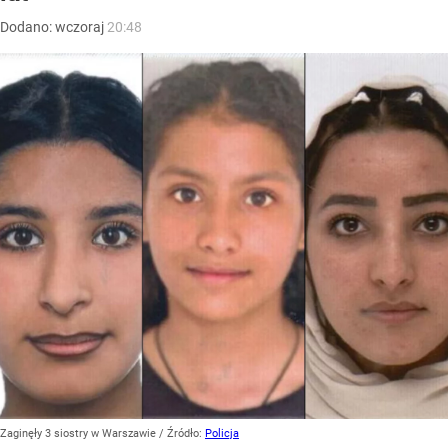
Dodano:
wczoraj
20:48
Zaginęły 3 siostry w Warszawie
/ Źródło:
Policja