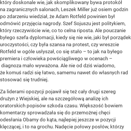
który doskonale wie, jak skomplikowany bywa protokół
na zagranicznych salonach, Leszek Miller już osiem godzin
po zdarzeniu wiedział, że Adam Rotfeld powinien był
odmówić przyjęcia nagrody. Szef Sojuszu jest politykiem,
który rzeczywiście wie, co to celna riposta. Ale pouczanie
byłego szefa dyplomacji, kiedy się nie wie, jaki był porządek
uroczystości, czy była szansa na protest, czy wreszcie
Rotfeld w ogóle usłyszał, co się stało – to jak na byłego
premiera i człowieka powściągliwego w ocenach –
diagnoza mało wyważona. Ale nie od dziś wiadomo,
że komuś radzi się łatwo, samemu nawet do własnych rad
stosować się trudniej.
Za liderami opozycji pojawił się też cały drugi szereg
drużyn z Wiejskiej, ale na szczegółową analizę ich
oratorskich popisów szkoda czasu. Większość bowiem
komentarzy sprowadzała się do przemożnej chęci
odesłania Obamy do kąta, najlepiej jeszcze w pozycji
klęczącej, i to na grochu. Nadęcie połowy posłów, którzy