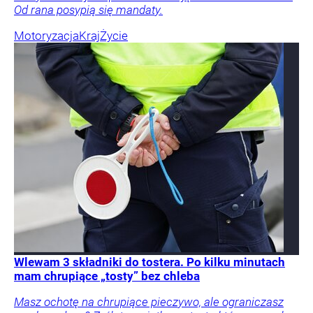
Od rana posypią się mandaty.
Motoryzacja
Kraj
Życie
Wlewam 3 składniki do tostera. Po kilku minutach
mam chrupiące „tosty” bez chleba
Masz ochotę na chrupiące pieczywo, ale ograniczasz