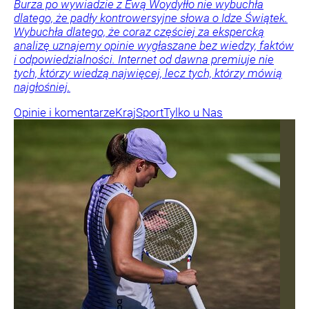
Burza po wywiadzie z Ewą Woydyłło nie wybuchła
dlatego, że padły kontrowersyjne słowa o Idze Świątek.
Wybuchła dlatego, że coraz częściej za ekspercką
analizę uznajemy opinie wygłaszane bez wiedzy, faktów
i odpowiedzialności. Internet od dawna premiuje nie
tych, którzy wiedzą najwięcej, lecz tych, którzy mówią
najgłośniej.
Opinie i komentarze
Kraj
Sport
Tylko u Nas