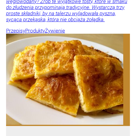
węglowodany? Zrób te wyjątkowe tosty, które w smaku
do złudzenia przypominają tradycyjne. Wystarczą trzy
proste składniki, by na talerzu wylądowała pyszna,
sycąca przekąska, która nie obciąża żołądka.
Przepisy
Produkty
Żywienie