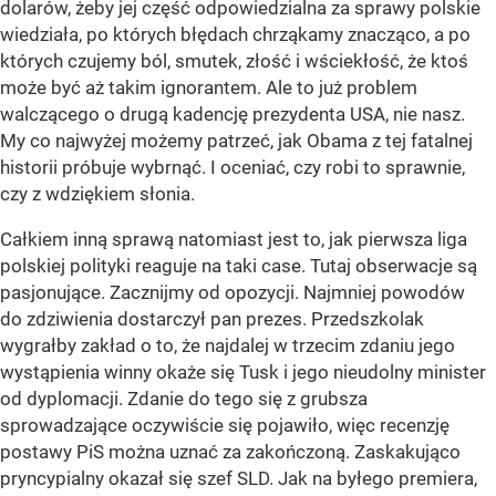
dolarów, żeby jej część odpowiedzialna za sprawy polskie
wiedziała, po których błędach chrząkamy znacząco, a po
których czujemy ból, smutek, złość i wściekłość, że ktoś
może być aż takim ignorantem. Ale to już problem
walczącego o drugą kadencję prezydenta USA, nie nasz.
My co najwyżej możemy patrzeć, jak Obama z tej fatalnej
historii próbuje wybrnąć. I oceniać, czy robi to sprawnie,
czy z wdziękiem słonia.
Całkiem inną sprawą natomiast jest to, jak pierwsza liga
polskiej polityki reaguje na taki case. Tutaj obserwacje są
pasjonujące. Zacznijmy od opozycji. Najmniej powodów
do zdziwienia dostarczył pan prezes. Przedszkolak
wygrałby zakład o to, że najdalej w trzecim zdaniu jego
wystąpienia winny okaże się Tusk i jego nieudolny minister
od dyplomacji. Zdanie do tego się z grubsza
sprowadzające oczywiście się pojawiło, więc recenzję
postawy PiS można uznać za zakończoną. Zaskakująco
pryncypialny okazał się szef SLD. Jak na byłego premiera,