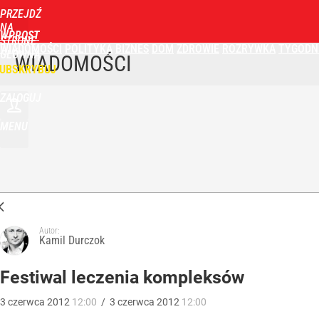
PRZEJDŹ
NA
WPROST
STRONĘ
WIADOMOŚCI
POLITYKA
BIZNES
DOM
ZDROWIE
ROZRYWKA
TYGODN
GŁÓWNĄ
WIADOMOŚCI
UBSKRYBUJ
ZALOGUJ
MENU
Autor:
Kamil Durczok
Festiwal leczenia kompleksów
3
czerwca
2012
12:00
/
3
czerwca
2012
12:00