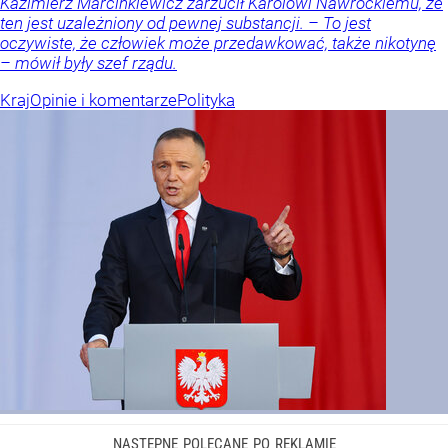
Kazimierz Marcinkiewicz zarzucił Karolowi Nawrockiemu, że
ten jest uzależniony od pewnej substancji. – To jest
oczywiste, że człowiek może przedawkować, także nikotynę
– mówił były szef rządu.
Kraj
Opinie i komentarze
Polityka