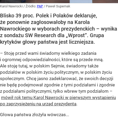
Karol Nawrocki
/ Źródło:
PAP
/
Paweł Supernak
Blisko 39 proc. Polek i Polaków deklaruje,
że ponownie zagłosowałoby na Karola
Nawrockiego w wyborach prezydenckich – wynika
z sondażu SW Research dla „Wprost”. Grupa
krytyków głowy państwa jest liczniejsza.
– Stoję przed wami świadomy wielkiego zadania
i ogromnej odpowiedzialności, które są przede mną.
Ale stoję tutaj, w polskim Sejmie, świadomy także
podziałów w polskim życiu politycznym, w polskim życiu
społecznym. Chcę jasno zadeklarować, że swoich decyzji
nie będę podejmował zgodnie z tymi podziałami i zgodnie
z podziałami politycznymi, tylko wbrew tym podziałom –
mówił rok temu Karol Nawrocki w pierwszym wystąpieniu
po zaprzysiężeniu na urząd prezydenta
.
Głowa państwa złożyła wówczas...