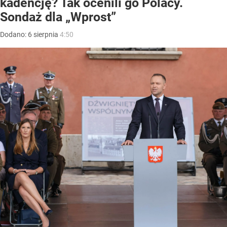
kadencję? Tak ocenili go Polacy.
Sondaż dla „Wprost”
Dodano:
6
sierpnia
4:50