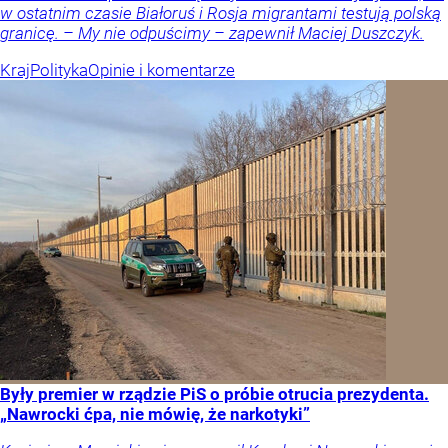
w ostatnim czasie Białoruś i Rosja migrantami testują polską
granicę. – My nie odpuścimy – zapewnił Maciej Duszczyk.
Kraj
Polityka
Opinie i komentarze
Były premier w rządzie PiS o próbie otrucia prezydenta.
„Nawrocki ćpa, nie mówię, że narkotyki”