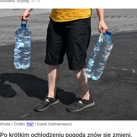
Dodano:
dzisiaj
14:19
Woda
/ Źródło:
PAP
/
Darek Delmanowicz
Po krótkim ochłodzeniu pogoda znów się zmieni.