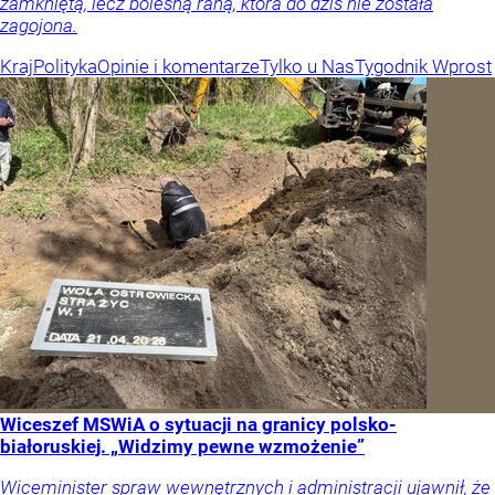
zamkniętą, lecz bolesną raną, która do dziś nie została
zagojona.
Kraj
Polityka
Opinie i komentarze
Tylko u Nas
Tygodnik Wprost
Wiceszef MSWiA o sytuacji na granicy polsko-
białoruskiej. „Widzimy pewne wzmożenie”
Wiceminister spraw wewnętrznych i administracji ujawnił, że