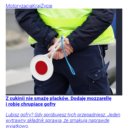
Motoryzacja
Kraj
Życie
Z cukinii nie smażę placków. Dodaję mozzarellę
i robię chrupiące gofry
Lubisz gofry? Gdy spróbujesz tych przepadniesz. Jeden
wytrawny składnik sprawia, że smakują naprawdę
wyjątkowo.