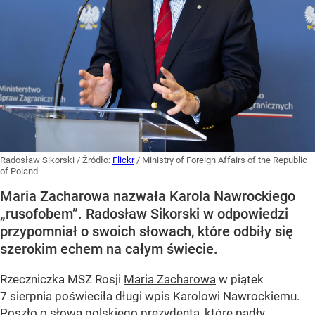
Radosław Sikorski
/ Źródło:
Flickr
/
Ministry of Foreign Affairs of the Republic
of Poland
Maria Zacharowa nazwała Karola Nawrockiego
„rusofobem”. Radosław Sikorski w odpowiedzi
przypomniał o swoich słowach, które odbiły się
szerokim echem na całym świecie.
Rzeczniczka MSZ Rosji
Maria Zacharowa
w piątek
7 sierpnia poświeciła długi wpis Karolowi Nawrockiemu.
Poszło o słowa polskiego prezydenta, które padły