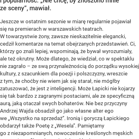
i popularność. „Nie chcę, by znoszono mnie
ze sceny”, mawiał.
Jeszcze w ostatnim sezonie w miarę regularnie pojawiał
się na premierach w warszawskich teatrach.
W towarzystwie żony, zawsze nieskazitelnie elegancki,
cedził komentarze na temat obejrzanych przedstawień. Ci,
którzy go znali lepiej, wspominają, że bywał wyrozumiały,
ale też okrutny. Może dlatego, że wiedział, co w spektaklu
nie zagrało – ze swą przynależnością do porządku wysokiej
kultury, z szacunkiem dla poezji i polszczyzny, wreszcie
z tym, że choćby nie wiem jak się starał, nie mógłby
zatuszować, że jest z inteligencji. Może Łapicki nie kojarzy
się tak bardzo z zagranymi postaciami, ale ze specyficzną
aurą, jaką otaczał swych bohaterów. Nie bez przyczyny
Andrzej Wajda obsadził go jako własne alter ego
we „Wszystko na sprzedaż”. Ironią i goryczą Łapickiego
obdarzył także Poetę z „Wesela”. Pamiętamy
go z niezapomnianych, nowocześnie kreślonych męskich