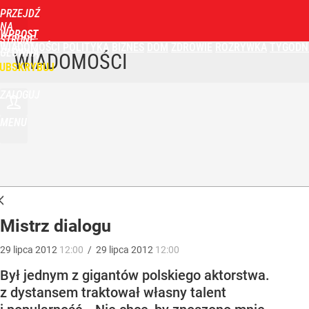
PRZEJDŹ
NA
WPROST
STRONĘ
WIADOMOŚCI
POLITYKA
BIZNES
DOM
ZDROWIE
ROZRYWKA
TYGODN
GŁÓWNĄ
WIADOMOŚCI
UBSKRYBUJ
ZALOGUJ
MENU
Mistrz dialogu
29
lipca
2012
12:00
/
29
lipca
2012
12:00
Był jednym z gigantów polskiego aktorstwa.
z dystansem traktował własny talent