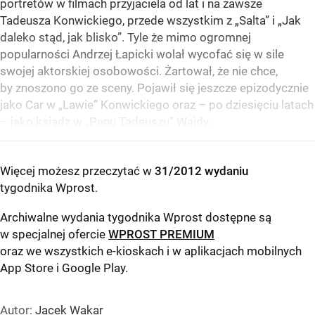
portretów w filmach przyjaciela od lat i na zawsze
Tadeusza Konwickiego, przede wszystkim z „Salta” i „Jak
daleko stąd, jak blisko”. Tyle że mimo ogromnej
popularności Andrzej Łapicki wolał wycofać się w sile
swojej aktorskiej osobowości. Żartował, że nie chce,
by znoszono go ze sceny. Pojawił się jeszcze epizodycznie
jako Car w „Lawie” Konwickiego oraz – po dziesięciu latach
– jako ksiądz w „Panu Tadeuszu” Wajdy.
Więcej możesz przeczytać w
31/2012 wydaniu
tygodnika Wprost
.
Archiwalne wydania tygodnika Wprost dostępne są
w specjalnej ofercie
WPROST PREMIUM
oraz we wszystkich e-kioskach i w aplikacjach mobilnych
App Store
i
Google Play
.
Autor:
Jacek Wakar