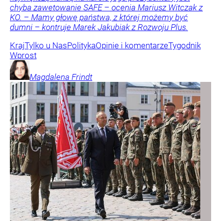
chyba zawetowanie SAFE – ocenia Mariusz Witczak z
KO. – Mamy głowę państwa, z której możemy być
dumni – kontruje Marek Jakubiak z Rozwoju Plus.
Kraj
Tylko u Nas
Polityka
Opinie i komentarze
Tygodnik
Wprost
Magdalena
Frindt