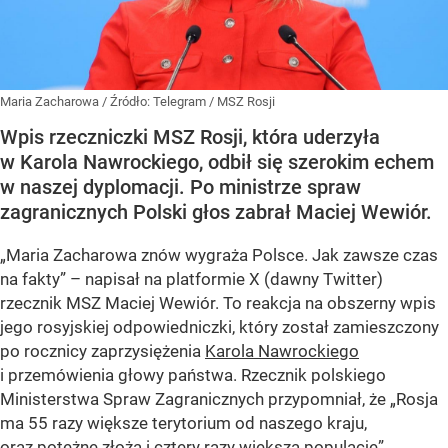
Maria Zacharowa
/ Źródło:
Telegram
/
MSZ Rosji
Wpis rzeczniczki MSZ Rosji, która uderzyła
w Karola Nawrockiego, odbił się szerokim echem
w naszej dyplomacji. Po ministrze spraw
zagranicznych Polski głos zabrał Maciej Wewiór.
„Maria Zacharowa znów wygraża Polsce. Jak zawsze czas
na fakty” – napisał na platformie X (dawny Twitter)
rzecznik MSZ Maciej Wewiór. To reakcja na obszerny wpis
jego rosyjskiej odpowiedniczki, który został zamieszczony
po rocznicy zaprzysiężenia
Karola Nawrockiego
i przemówienia głowy państwa. Rzecznik polskiego
Ministerstwa Spraw Zagranicznych przypomniał, że „Rosja
ma 55 razy większe terytorium od naszego kraju,
oraz potężne złoża i cztery razy większą populację”.