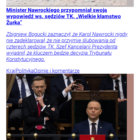
Minister Nawrockiego przypomniał swoją
wypowiedź ws. sędziów TK. „Wielkie kłamstwo
Żurka”
Zbigniew Bogucki zaznaczył, że Karol Nawrocki nigdy
nie zadeklarował, że nie przyjmie ślubowania od
czterech sędziów TK. Szef Kancelarii Prezydenta
wyjaśnił, że kluczem będzie decyzja Trybunału
Konstytucyjnego.
Kraj
Polityka
Opinie i komentarze