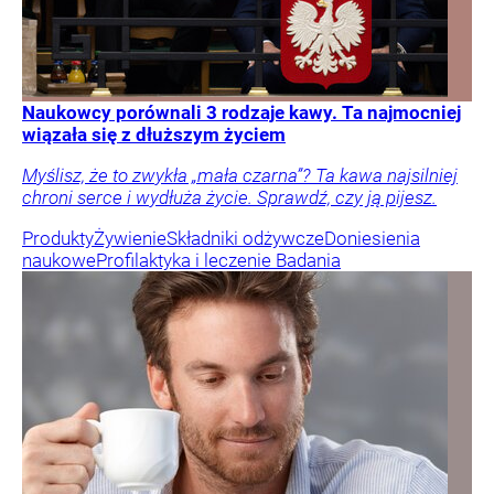
Naukowcy porównali 3 rodzaje kawy. Ta najmocniej
wiązała się z dłuższym życiem
Myślisz, że to zwykła „mała czarna”? Ta kawa najsilniej
chroni serce i wydłuża życie. Sprawdź, czy ją pijesz.
Produkty
Żywienie
Składniki odżywcze
Doniesienia
naukowe
Profilaktyka i leczenie
Badania