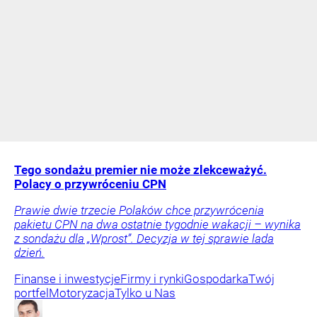
Tego sondażu premier nie może zlekceważyć.
Polacy o przywróceniu CPN
Prawie dwie trzecie Polaków chce przywrócenia
pakietu CPN na dwa ostatnie tygodnie wakacji – wynika
z sondażu dla „Wprost”. Decyzja w tej sprawie lada
dzień.
Finanse i inwestycje
Firmy i rynki
Gospodarka
Twój
portfel
Motoryzacja
Tylko u Nas