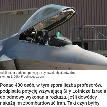
Adolf Hitler podpisał petycję do żydowskich pilotów (fot.
sxc.hu)
Źródło:
FreeImages.com
Ponad 400 osób, w tym spora liczba profesorów,
podpisała petycję wzywającą Siły Lotnicze Izraela
do odmowy wykonania rozkazu, jeśli dowódcy
nakażą im zbombardować Iran. Taki czyn byłby