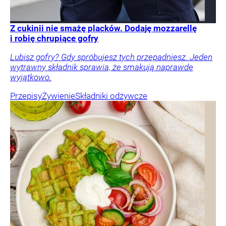
Z cukinii nie smażę placków. Dodaję mozzarellę
i robię chrupiące gofry
Lubisz gofry? Gdy spróbujesz tych przepadniesz. Jeden
wytrawny składnik sprawia, że smakują naprawdę
wyjątkowo.
Przepisy
Żywienie
Składniki odżywcze