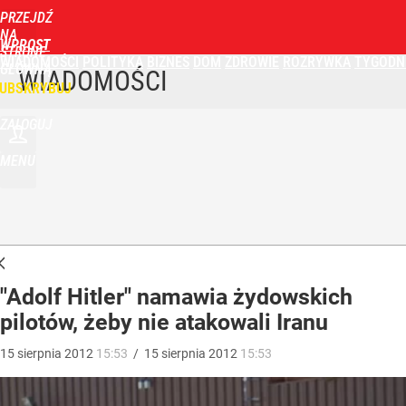
PRZEJDŹ
NA
WPROST
STRONĘ
WIADOMOŚCI
POLITYKA
BIZNES
DOM
ZDROWIE
ROZRYWKA
TYGODN
GŁÓWNĄ
WIADOMOŚCI
UBSKRYBUJ
ZALOGUJ
MENU
"Adolf Hitler" namawia żydowskich
pilotów, żeby nie atakowali Iranu
15
sierpnia
2012
15:53
/
15
sierpnia
2012
15:53