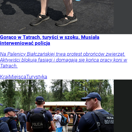
Gorąco w Tatrach, turyści w szoku. Musiała
interweniować policja
Na Palenicy Białczańskiej trwa protest obrońców zwierząt.
Aktywiści blokują fasiągi i domagają się końca pracy koni w
Tatrach.
Kraj
Miejsca
Turystyka