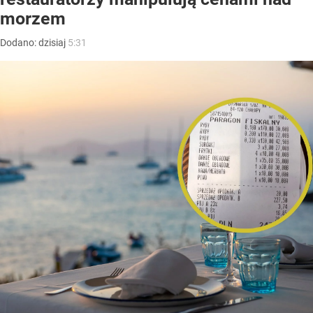
morzem
Dodano:
dzisiaj
5:31