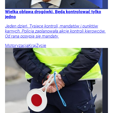
Wielka obława drogówki. Będą kontrolować tylko
jedno
Jeden dzień. Tysiące kontroli, mandatów i punktów
karnych. Policja zaplanowała akcję kontroli kierowców.
Od rana posypią się mandaty.
Motoryzacja
Kraj
Życie