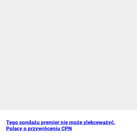
Tego sondażu premier nie może zlekceważyć.
Polacy o przywróceniu CPN