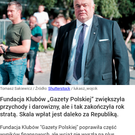
Tomasz Sakiewicz
/ Źródło:
Shutterstock
/
lukasz_wojcik
Fundacja Klubów „Gazety Polskiej” zwiększyła
przychody i darowizny, ale i tak zakończyła rok
stratą. Skala wpłat jest daleko za Republiką.
Fundacja Klubów "Gazety Polskiej" poprawiła część
wyników finansowych, ale wciąż nie wyszła na plus.