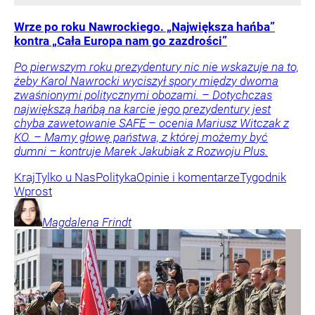
Wrze po roku Nawrockiego. „Największa hańba”
kontra „Cała Europa nam go zazdrości”
Po pierwszym roku prezydentury nic nie wskazuje na to,
żeby Karol Nawrocki wyciszył spory między dwoma
zwaśnionymi politycznymi obozami. – Dotychczas
największą hańbą na karcie jego prezydentury jest
chyba zawetowanie SAFE – ocenia Mariusz Witczak z
KO. – Mamy głowę państwa, z której możemy być
dumni – kontruje Marek Jakubiak z Rozwoju Plus.
Kraj
Tylko u Nas
Polityka
Opinie i komentarze
Tygodnik
Wprost
Magdalena
Frindt