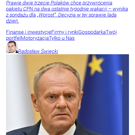
Prawie dwie trzecie Polaków chce przywrócenia
pakietu CPN na dwa ostatnie tygodnie wakacji – wynika
z sondażu dla „Wprost”. Decyzja w tej sprawie lada
dzień.
Finanse i inwestycje
Firmy i rynki
Gospodarka
Twój
portfel
Motoryzacja
Tylko u Nas
Radosław
Święcki