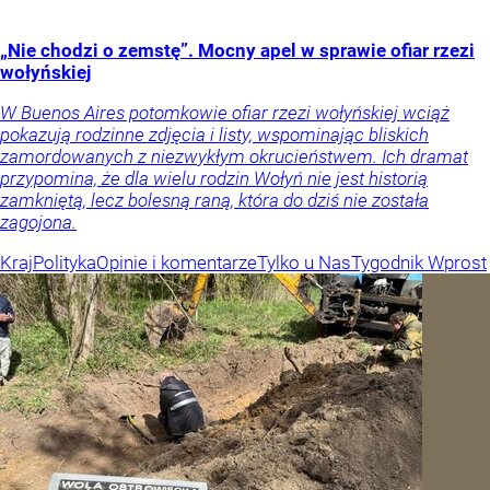
„Nie chodzi o zemstę”. Mocny apel w sprawie ofiar rzezi
wołyńskiej
W Buenos Aires potomkowie ofiar rzezi wołyńskiej wciąż
pokazują rodzinne zdjęcia i listy, wspominając bliskich
zamordowanych z niezwykłym okrucieństwem. Ich dramat
przypomina, że dla wielu rodzin Wołyń nie jest historią
zamkniętą, lecz bolesną raną, która do dziś nie została
zagojona.
Kraj
Polityka
Opinie i komentarze
Tylko u Nas
Tygodnik Wprost