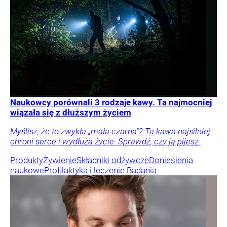
Naukowcy porównali 3 rodzaje kawy. Ta najmocniej
wiązała się z dłuższym życiem
Myślisz, że to zwykła „mała czarna”? Ta kawa najsilniej
chroni serce i wydłuża życie. Sprawdź, czy ją pijesz.
Produkty
Żywienie
Składniki odżywcze
Doniesienia
naukowe
Profilaktyka i leczenie
Badania