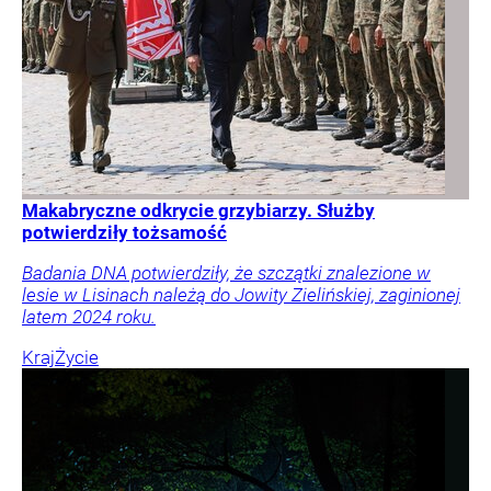
Makabryczne odkrycie grzybiarzy. Służby
potwierdziły tożsamość
Badania DNA potwierdziły, że szczątki znalezione w
lesie w Lisinach należą do Jowity Zielińskiej, zaginionej
latem 2024 roku.
Kraj
Życie