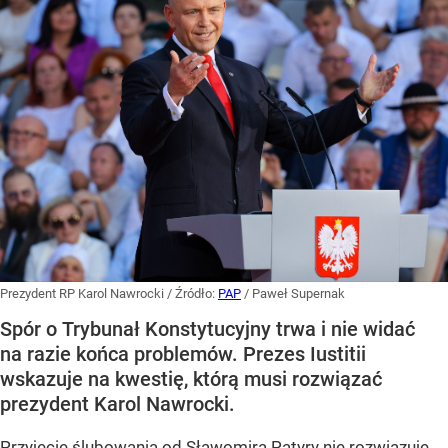
Prezydent RP Karol Nawrocki
/ Źródło:
PAP
/
Paweł Supernak
Spór o Trybunał Konstytucyjny trwa i nie widać
na razie końca problemów. Prezes Iustitii
wskazuje na kwestię, którą musi rozwiązać
prezydent Karol Nawrocki.
Przyjęcie ślubowania od Sławomira Patyry nie rozwiązuje