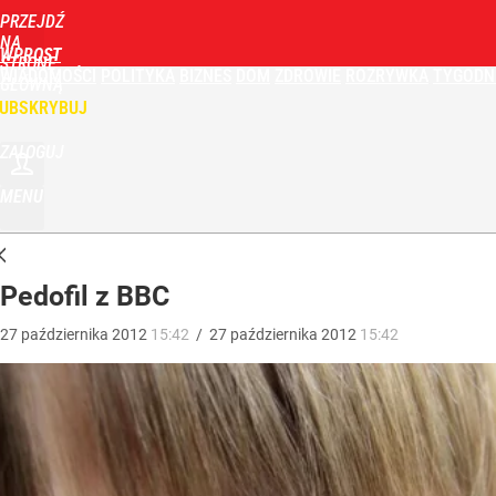
PRZEJDŹ
NA
WPROST
STRONĘ
WIADOMOŚCI
POLITYKA
BIZNES
DOM
ZDROWIE
ROZRYWKA
TYGODN
GŁÓWNĄ
UBSKRYBUJ
ZALOGUJ
MENU
Pedofil z BBC
27
października
2012
15:42
/
27
października
2012
15:42