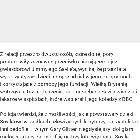
Z relacji przeszło dwustu osób, które do tej pory
postanowiły zeznawać przeciwko nieżyjącemu już
gwiazdorowi Jimmy’ego Savile’a, wynika, że przez lata
wykorzystywał dzieci biorące udział w jego programach
i korzystające z pomocy jego fundacji. Wielką Brytanią
wstrząsają też podejrzenia, że o grzechach Savila wiedzieli
lekarze w szpitalach, które wspierał i jego koledzy z BBC.
Policja twierdzi, że z możliwości, jakie powstawały dzięki
Savile’owi w zaułkach telewizyjnych korytarzy, korzystali też
inni pedofile – w tym Gary Glitter, niegdysiejszy idol glam
rocka, skazany za pedofilię na trzy lata więzienia. Savile