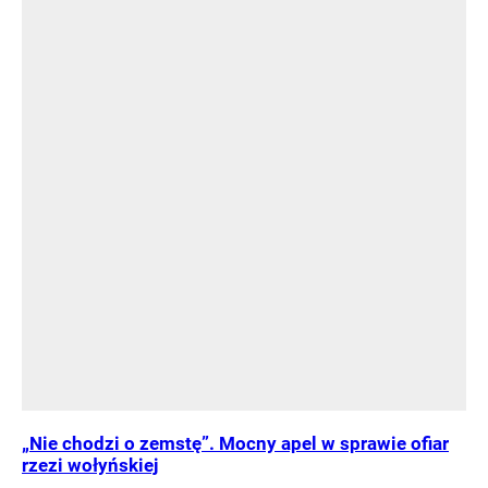
„Nie chodzi o zemstę”. Mocny apel w sprawie ofiar
rzezi wołyńskiej