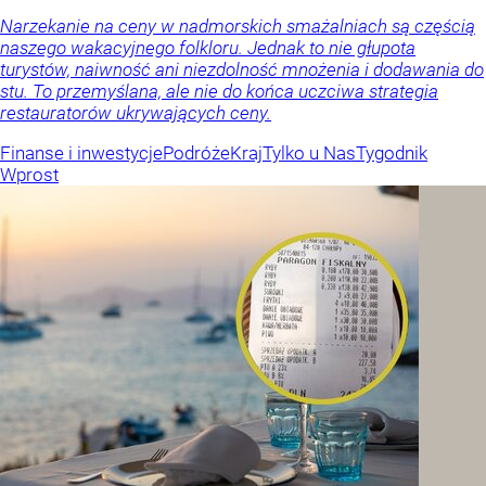
Narzekanie na ceny w nadmorskich smażalniach są częścią
naszego wakacyjnego folkloru. Jednak to nie głupota
turystów, naiwność ani niezdolność mnożenia i dodawania do
stu. To przemyślana, ale nie do końca uczciwa strategia
restauratorów ukrywających ceny.
Finanse i inwestycje
Podróże
Kraj
Tylko u Nas
Tygodnik
Wprost