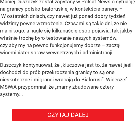
Maciej Duszczyk został zapytany w Polsat News o sytuację
na granicy polsko-białoruskiej w kontekście bariery. –
W ostatnich dniach, czy nawet już ponad dobry tydzień
widzimy pewne wzmożenie. Czasami są takie dni, że nie
ma nikogo, a nagle się kilkanaście osób pojawia, tak jakby
właśnie trochę było testowanie naszych systemów,
czy aby my na pewno funkcjonujemy dobrze – zaczął
wiceminister spraw wewnętrznych i administracji.
Duszczyk kontynuował, że „kluczowe jest to, że nawet jeśli
dochodzi do prób przekroczenia granicy to są one
nieskuteczne i migranci wracają do Białorusi”. Wiceszef
MSWiA przypomniał, że „mamy zbudowane cztery
systemy...
CZYTAJ DALEJ