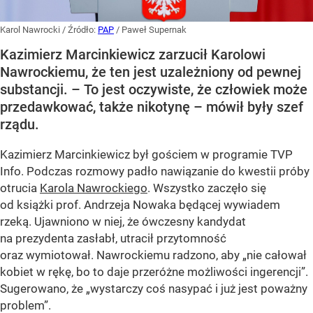
Karol Nawrocki
/ Źródło:
PAP
/
Paweł Supernak
Kazimierz Marcinkiewicz zarzucił Karolowi
Nawrockiemu, że ten jest uzależniony od pewnej
substancji. – To jest oczywiste, że człowiek może
przedawkować, także nikotynę – mówił były szef
rządu.
Kazimierz Marcinkiewicz był gościem w programie TVP
Info. Podczas rozmowy padło nawiązanie do kwestii próby
otrucia
Karola Nawrockiego
. Wszystko zaczęło się
od książki prof. Andrzeja Nowaka będącej wywiadem
rzeką. Ujawniono w niej, że ówczesny kandydat
na prezydenta zasłabł, utracił przytomność
oraz wymiotował. Nawrockiemu radzono, aby „nie całował
kobiet w rękę, bo to daje przeróżne możliwości ingerencji”.
Sugerowano, że „wystarczy coś nasypać i już jest poważny
problem”.