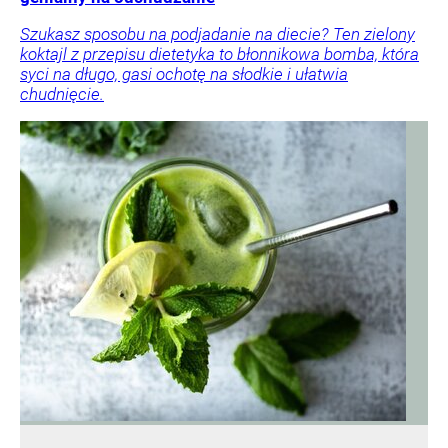
Szukasz sposobu na podjadanie na diecie? Ten zielony
koktajl z przepisu dietetyka to błonnikowa bomba, która
syci na długo, gasi ochotę na słodkie i ułatwia
chudnięcie.