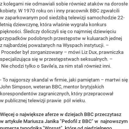
z kolegami nie odmawiali sobie również ataków na dorosłe
kobiety. W 1970 roku on i inny pracownik BBC zgwałcili
w zaparkowanym pod siedzibą telewizji samochodzie 22-
letnią dziewczynę, która właśnie wygrała konkurs
piękności. Śledczy doliczyli się co najmniej dziewięciu
przypadków podobnych przestępstw w kuluarach jednej
z najbardziej poważanych na Wyspach instytucji. –
Proceder był zorganizowany – mówi Liz Dux, prawniczka
specjalizująca się w przestępstwach seksualnych. –
Nie chodzi tylko o Savile’a, za nim stali również inni.
- To najgorszy skandal w firmie, jaki pamiętam – martwi się
John Simpson, weteran BBC, mentor brytyjskich
korespondentów zagranicznych, który przepracował
w publicznej telewizji prawie pół wieku.
Więcej o największe aferze w dziejach BBC przeczytasz
w artykule Mariusza Janika "Pedofil z BBC" w najnowszym
numerze tygodnika "Wprost",
które od niedzielnego