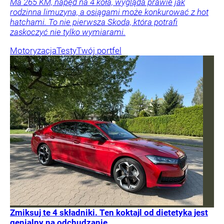
Ma 265 KM, napęd na 4 koła, wygląda prawie jak
rodzinna limuzyna, a osiągami może konkurować z hot
hatchami. To nie pierwsza Skoda, która potrafi
zaskoczyć nie tylko wymiarami.
Motoryzacja
Testy
Twój portfel
Zmiksuj te 4 składniki. Ten koktajl od dietetyka jest
genialny na odchudzanie