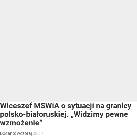
Wiceszef MSWiA o sytuacji na granicy
polsko-białoruskiej. „Widzimy pewne
wzmożenie”
Dodano:
wczoraj
22:17