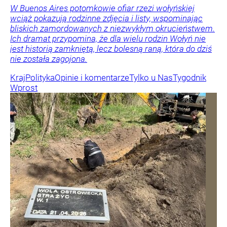
W Buenos Aires potomkowie ofiar rzezi wołyńskiej
wciąż pokazują rodzinne zdjęcia i listy, wspominając
bliskich zamordowanych z niezwykłym okrucieństwem.
Ich dramat przypomina, że dla wielu rodzin Wołyń nie
jest historią zamkniętą, lecz bolesną raną, która do dziś
nie została zagojona.
Kraj
Polityka
Opinie i komentarze
Tylko u Nas
Tygodnik
Wprost