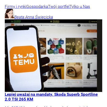
Firmy i rynki
Gospodarka
Twój portfel
Tylko u Nas
Beata Anna
Święcicka
Lepiej uważaj na mandaty. Skoda Superb Sportline
2.0 TSI 265 KM