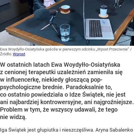
Ewa Woydyłło-Osiatyńska gościła w pierwszym odcinku „Wpost Przeciwnie”
/
Źródło:
Wprost
W ostatnich latach Ewa Woydyłło-Osiatyńska
z cenionej terapeutki uzależnień zamieniła się
w influencerkę, niekiedy głoszącą pop-
psychologiczne brednie. Paradoksalnie to,
co ostatnio powiedziała o Idze Świątek, nie jest
ani najbardziej kontrowersyjne, ani najgroźniejsze.
Problem w tym, że wszyscy udawali, że tego
nie widzą.
Iga Świątek jest głupiutka i nieszczęśliwa. Aryna Sabalenko