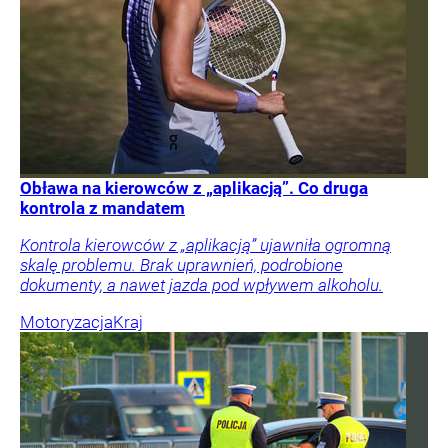
Obława na kierowców z „aplikacją”. Co druga
kontrola z mandatem
Kontrola kierowców z „aplikacją” ujawniła ogromną
skalę problemu. Brak uprawnień, podrobione
dokumenty, a nawet jazda pod wpływem alkoholu.
Motoryzacja
Kraj