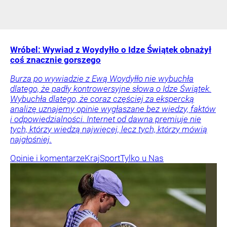
Wróbel: Wywiad z Woydyłło o Idze Świątek obnażył
coś znacznie gorszego
Burza po wywiadzie z Ewą Woydyłło nie wybuchła
dlatego, że padły kontrowersyjne słowa o Idze Świątek.
Wybuchła dlatego, że coraz częściej za ekspercką
analizę uznajemy opinie wygłaszane bez wiedzy, faktów
i odpowiedzialności. Internet od dawna premiuje nie
tych, którzy wiedzą najwięcej, lecz tych, którzy mówią
najgłośniej.
Opinie i komentarze
Kraj
Sport
Tylko u Nas