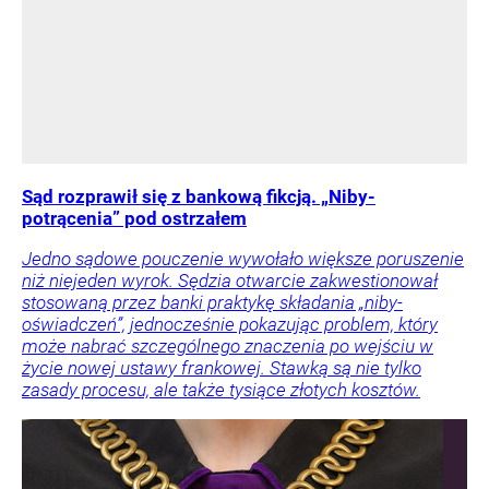
Sąd rozprawił się z bankową fikcją. „Niby-
potrącenia” pod ostrzałem
Jedno sądowe pouczenie wywołało większe poruszenie
niż niejeden wyrok. Sędzia otwarcie zakwestionował
stosowaną przez banki praktykę składania „niby-
oświadczeń”, jednocześnie pokazując problem, który
może nabrać szczególnego znaczenia po wejściu w
życie nowej ustawy frankowej. Stawką są nie tylko
zasady procesu, ale także tysiące złotych kosztów.