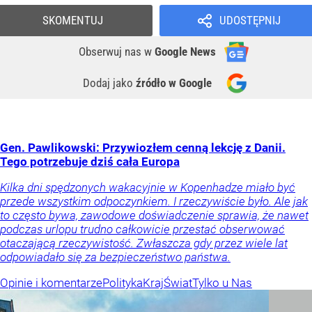
SKOMENTUJ
UDOSTĘPNIJ
Obserwuj nas
w
Google News
Dodaj jako
źródło w Google
Gen. Pawlikowski: Przywiozłem cenną lekcję z Danii.
Tego potrzebuje dziś cała Europa
Kilka dni spędzonych wakacyjnie w Kopenhadze miało być
przede wszystkim odpoczynkiem. I rzeczywiście było. Ale jak
to często bywa, zawodowe doświadczenie sprawia, że nawet
podczas urlopu trudno całkowicie przestać obserwować
otaczającą rzeczywistość. Zwłaszcza gdy przez wiele lat
odpowiadało się za bezpieczeństwo państwa.
Opinie i komentarze
Polityka
Kraj
Świat
Tylko u Nas