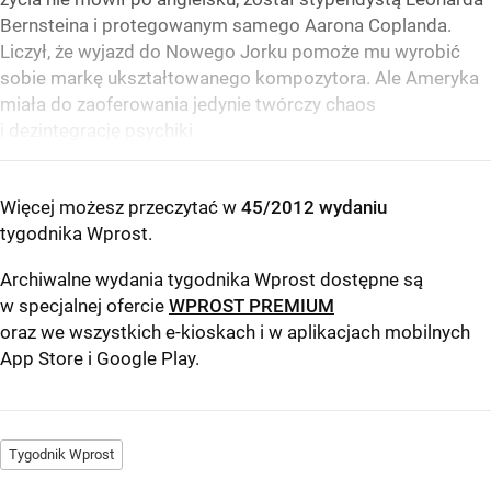
Bernsteina i protegowanym samego Aarona Coplanda.
Liczył, że wyjazd do Nowego Jorku pomoże mu wyrobić
sobie markę ukształtowanego kompozytora. Ale Ameryka
miała do zaoferowania jedynie twórczy chaos
i dezintegrację psychiki.
Więcej możesz przeczytać w
45/2012 wydaniu
tygodnika Wprost
.
Archiwalne wydania tygodnika Wprost dostępne są
w specjalnej ofercie
WPROST PREMIUM
oraz we wszystkich e-kioskach i w aplikacjach mobilnych
App Store
i
Google Play
.
Tygodnik Wprost