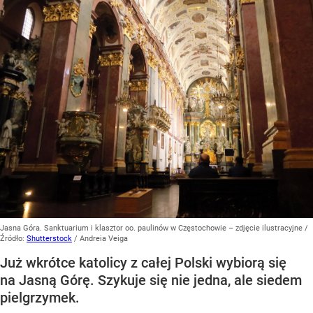
Jasna Góra. Sanktuarium i klasztor oo. paulinów w Częstochowie – zdjęcie ilustracyjne
/
Źródło:
Shutterstock
/
Andreia Veiga
Już wkrótce katolicy z całej Polski wybiorą się
na Jasną Górę. Szykuje się nie jedna, ale siedem
pielgrzymek.