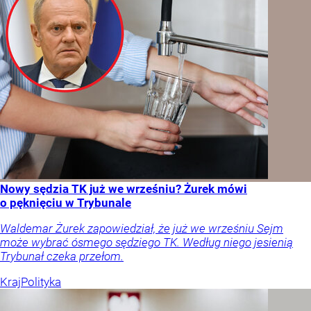
Nowy sędzia TK już we wrześniu? Żurek mówi
o pęknięciu w Trybunale
Waldemar Żurek zapowiedział, że już we wrześniu Sejm
może wybrać ósmego sędziego TK. Według niego jesienią
Trybunał czeka przełom.
Kraj
Polityka