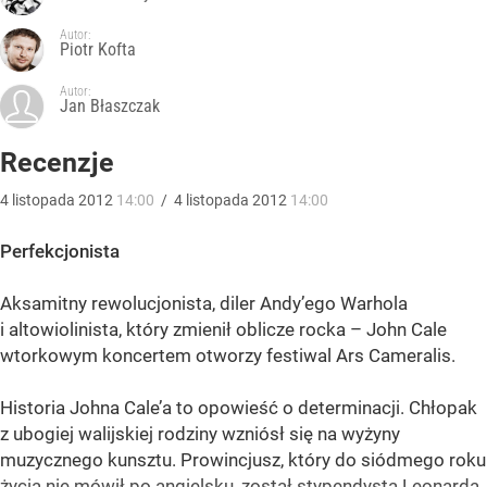
Autor:
Piotr Kofta
Autor:
Jan Błaszczak
Recenzje
4
listopada
2012
14:00
/
4
listopada
2012
14:00
Perfekcjonista
Aksamitny rewolucjonista, diler Andy’ego Warhola
i altowiolinista, który zmienił oblicze rocka – John Cale
wtorkowym koncertem otworzy festiwal Ars Cameralis.
Historia Johna Cale’a to opowieść o determinacji. Chłopak
z ubogiej walijskiej rodziny wzniósł się na wyżyny
muzycznego kunsztu. Prowincjusz, który do siódmego roku
życia nie mówił po angielsku, został stypendystą Leonarda