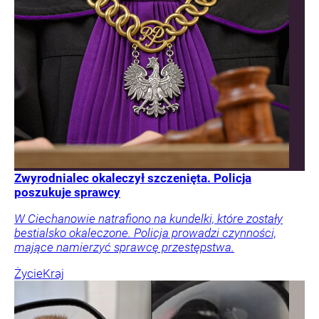
Zwyrodnialec okaleczył szczenięta. Policja
poszukuje sprawcy
W Ciechanowie natrafiono na kundelki, które zostały
bestialsko okaleczone. Policja prowadzi czynności,
mające namierzyć sprawcę przestępstwa.
Życie
Kraj