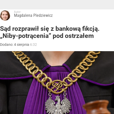
Autor:
Magdalena Pledziewicz
Sąd rozprawił się z bankową fikcją.
„Niby-potrącenia” pod ostrzałem
Dodano:
4
sierpnia
6:32