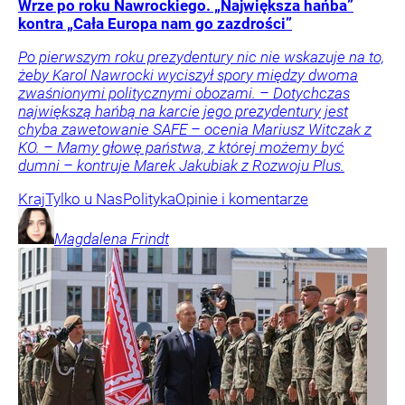
Wrze po roku Nawrockiego. „Największa hańba”
kontra „Cała Europa nam go zazdrości”
Po pierwszym roku prezydentury nic nie wskazuje na to,
żeby Karol Nawrocki wyciszył spory między dwoma
zwaśnionymi politycznymi obozami. – Dotychczas
największą hańbą na karcie jego prezydentury jest
chyba zawetowanie SAFE – ocenia Mariusz Witczak z
KO. – Mamy głowę państwa, z której możemy być
dumni – kontruje Marek Jakubiak z Rozwoju Plus.
Kraj
Tylko u Nas
Polityka
Opinie i komentarze
Magdalena
Frindt