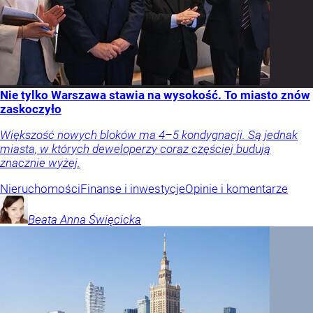
Nie tylko Warszawa stawia na wysokość. To miasto znów
zaskoczyło
Większość nowych bloków ma 4–5 kondygnacji. Są jednak
miasta, w których deweloperzy coraz częściej budują
znacznie wyżej.
Nieruchomości
Finanse i inwestycje
Opinie i komentarze
Beata Anna
Święcicka