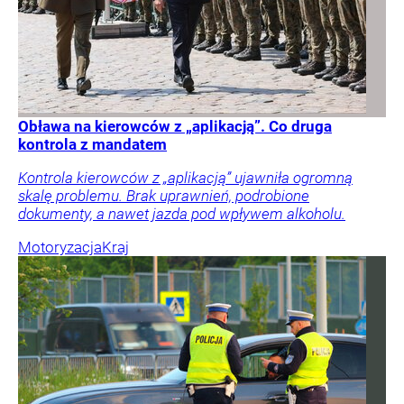
Obława na kierowców z „aplikacją”. Co druga
kontrola z mandatem
Kontrola kierowców z „aplikacją” ujawniła ogromną
skalę problemu. Brak uprawnień, podrobione
dokumenty, a nawet jazda pod wpływem alkoholu.
Motoryzacja
Kraj