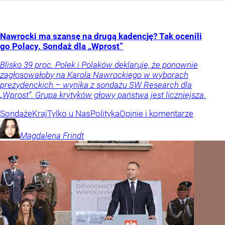
Nawrocki ma szansę na drugą kadencję? Tak ocenili
go Polacy. Sondaż dla „Wprost”
Blisko 39 proc. Polek i Polaków deklaruje, że ponownie
zagłosowałoby na Karola Nawrockiego w wyborach
prezydenckich – wynika z sondażu SW Research dla
„Wprost”. Grupa krytyków głowy państwa jest liczniejsza.
Sondaże
Kraj
Tylko u Nas
Polityka
Opinie i komentarze
Magdalena
Frindt