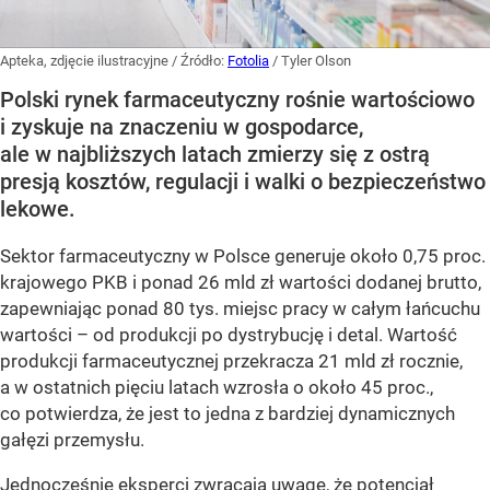
Apteka, zdjęcie ilustracyjne
/ Źródło:
Fotolia
/
Tyler Olson
Polski rynek farmaceutyczny rośnie wartościowo
i zyskuje na znaczeniu w gospodarce,
ale w najbliższych latach zmierzy się z ostrą
presją kosztów, regulacji i walki o bezpieczeństwo
lekowe.
Sektor farmaceutyczny w Polsce generuje około 0,75 proc.
krajowego PKB i ponad 26 mld zł wartości dodanej brutto,
zapewniając ponad 80 tys. miejsc pracy w całym łańcuchu
wartości – od produkcji po dystrybucję i detal. Wartość
produkcji farmaceutycznej przekracza 21 mld zł rocznie,
a w ostatnich pięciu latach wzrosła o około 45 proc.,
co potwierdza, że jest to jedna z bardziej dynamicznych
gałęzi przemysłu.
Jednocześnie eksperci zwracają uwagę, że potencjał