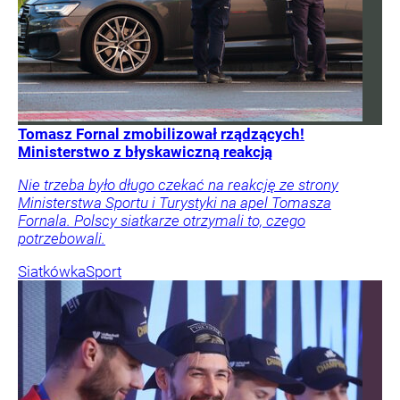
Tomasz Fornal zmobilizował rządzących!
Ministerstwo z błyskawiczną reakcją
Nie trzeba było długo czekać na reakcję ze strony
Ministerstwa Sportu i Turystyki na apel Tomasza
Fornala. Polscy siatkarze otrzymali to, czego
potrzebowali.
Siatkówka
Sport