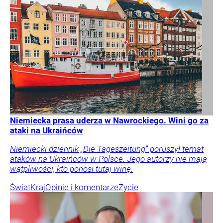
Niemiecka prasa uderza w Nawrockiego. Wini go za
ataki na Ukraińców
Niemiecki dziennik „Die Tageszeitung” poruszył temat
ataków na Ukraińców w Polsce. Jego autorzy nie mają
wątpliwości, kto ponosi tutaj winę.
Świat
Kraj
Opinie i komentarze
Życie