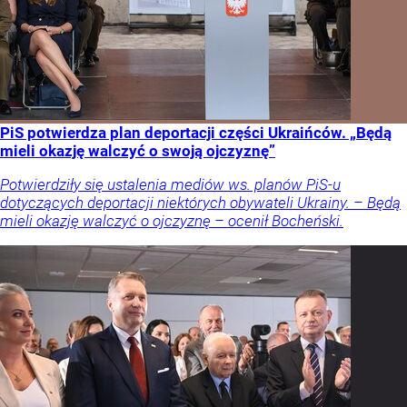
PiS potwierdza plan deportacji części Ukraińców. „Będą
mieli okazję walczyć o swoją ojczyznę”
Potwierdziły się ustalenia mediów ws. planów PiS-u
dotyczących deportacji niektórych obywateli Ukrainy. – Będą
mieli okazję walczyć o ojczyznę – ocenił Bocheński.