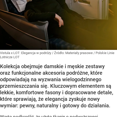
Vistula x LOT: Elegancja w podróży
/ Źródło:
Materiały prasowe
/
Polskie Linie
Lotnicze LOT
Kolekcja obejmuje damskie i męskie zestawy
oraz funkcjonalne akcesoria podróżne, które
odpowiadają na wyzwania wielogodzinnego
przemieszczania się. Kluczowym elementem są
lekkie, komfortowe fasony i dopracowane detale,
które sprawiają, że elegancja zyskuje nowy
wymiar: pewny, naturalny i gotowy do działania.
Warto podkreślić, że użyto tkanin o podwyższonej