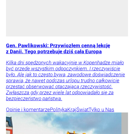
Gen. Pawlikowski: Przywiozłem cenną lekcję
z Danii. Tego potrzebuje dziś cała Europa
Kilka dni spędzonych wakacyjnie w Kopenhadze miało
być przede wszystkim odpoczynkiem. I rzeczywiście
było. Ale jak to często bywa, zawodowe doświadczenie
sprawia, że nawet podczas urlopu trudno całkowicie
przestać obserwować otaczającą rzeczywistość.
Zwłaszcza gdy przez wiele lat odpowiadało się za
bezpieczeństwo państwa.
Opinie i komentarze
Polityka
Kraj
Świat
Tylko u Nas