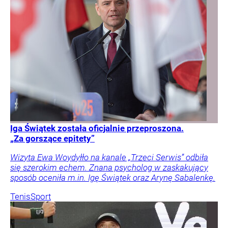
Iga Świątek została oficjalnie przeproszona.
„Za gorszące epitety”
Wizyta Ewa Woydyłło na kanale „Trzeci Serwis” odbiła
się szerokim echem. Znana psycholog w zaskakujący
sposób oceniła m.in. Igę Świątek oraz Arynę Sabalenkę.
Tenis
Sport