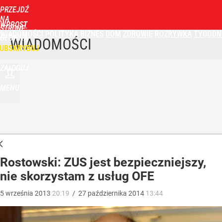
PRZEJDŹ
NA
WPROST
STRONĘ
WIADOMOŚCI
POLITYKA
BIZNES
DOM
ZDROWIE
ROZRYWKA
TYGODN
GŁÓWNĄ
WIADOMOŚCI
UBSKRYBUJ
ZALOGUJ
MENU
Rostowski: ZUS jest bezpieczniejszy,
nie skorzystam z usług OFE
5
września
2013
20:19
/
27
października
2014
13:44