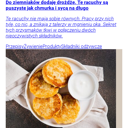
Do ziemniaków dodaję drożdże. Te racuchy są
puszyste jak chmurka i sycą na długo
Te racuchy nie mają sobie równych. Pracy przy nich
tyle, co nic, a znikają z talerzy w mgnieniu oka. Sekret
tych przysmaków tkwi w połączeniu dwóch
nieoczywistych składników.
Przepisy
Żywienie
Produkty
Składniki odżywcze