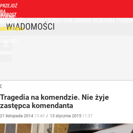
PRZEJDŹ
NA
WPROST
STRONĘ
WIADOMOŚCI
POLITYKA
BIZNES
DOM
ZDROWIE
ROZRYWKA
TYGODN
GŁÓWNĄ
WIADOMOŚCI
UBSKRYBUJ
ZALOGUJ
MENU
Tragedia na komendzie. Nie żyje
zastępca komendanta
21
listopada
2014
13:40
/
13
stycznia
2015
11:37