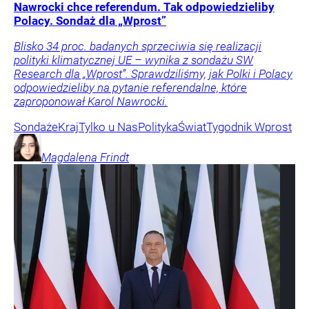
Nawrocki chce referendum. Tak odpowiedzieliby
Polacy. Sondaż dla „Wprost”
Blisko 34 proc. badanych sprzeciwia się realizacji
polityki klimatycznej UE – wynika z sondażu SW
Research dla „Wprost”. Sprawdziliśmy, jak Polki i Polacy
odpowiedzieliby na pytanie referendalne, które
zaproponował Karol Nawrocki.
Sondaże
Kraj
Tylko u Nas
Polityka
Świat
Tygodnik Wprost
Magdalena
Frindt