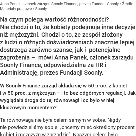
Anna Panek, członek zarządu Soonly Finance, prezes Fundacji Soonly
/ Źródło:
Materiały prasowe
/
Soonly
Na czym polega wartość różnorodności?
Nie chodzi o to, że kobiety podejmują inne decyzje
niż mężczyźni. Chodzi o to, że zespół złożony
z ludzi o różnych doświadczeniach znacznie lepiej
dostrzega zarówno szanse, jak i potencjalne
zagrożenia – mówi Anna Panek, członek zarządu
Soonly Finance, odpowiedzialna za HR i
Administrację, prezes Fundacji Soonly.
W Soonly Finance zarząd składa się w 50 proc. z kobiet
i w 50 proc. z mężczyzn – i to bez odgórnych regulacji. Jak
wyglądała droga do tej równowagi i co było w niej
kluczowym momentem?
Ta równowaga nie była celem samym w sobie. Nigdy
nie powiedzieliśmy sobie: „chcemy mieć określony procent
kobiet i mężczyzn w zarządzie”. Naszym celem było