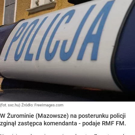
(fot. sxc.hu)
Źródło:
FreeImages.com
W Żurominie (Mazowsze) na posterunku policji
zginął zastępca komendanta - podaje RMF FM.