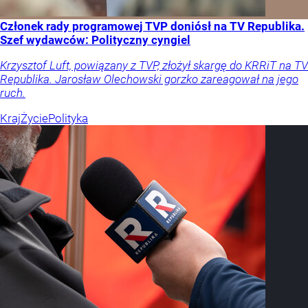
Członek rady programowej TVP doniósł na TV Republika.
Szef wydawców: Polityczny cyngiel
Krzysztof Luft, powiązany z TVP, złożył skargę do KRRiT na TV
Republika. Jarosław Olechowski gorzko zareagował na jego
ruch.
Kraj
Życie
Polityka