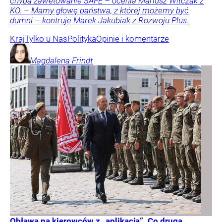
chyba zawetowanie SAFE – ocenia Mariusz Witczak z
KO. – Mamy głowę państwa, z której możemy być
dumni – kontruje Marek Jakubiak z Rozwoju Plus.
Kraj
Tylko u Nas
Polityka
Opinie i komentarze
Magdalena
Frindt
Obława na kierowców z „aplikacją”. Co druga