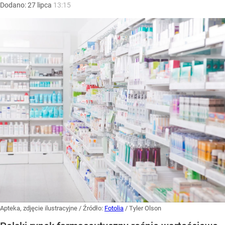
Dodano:
27
lipca
13:15
Apteka, zdjęcie ilustracyjne
/ Źródło:
Fotolia
/
Tyler Olson