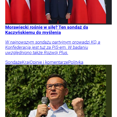
Morawiecki rośnie w siłę? Ten sondaż da
Kaczyńskiemu do myślenia
W najnowszym sondażu partyjnym prowadzi KO, a
Konfederacja jest tuż za PiS-em. W badaniu
uwzględniono także Rozwój Plus.
Sondaże
Kraj
Opinie i komentarze
Polityka