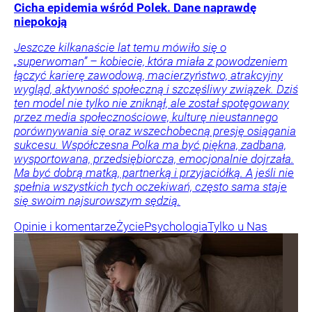
Cicha epidemia wśród Polek. Dane naprawdę
niepokoją
Jeszcze kilkanaście lat temu mówiło się o
„superwoman” – kobiecie, która miała z powodzeniem
łączyć karierę zawodową, macierzyństwo, atrakcyjny
wygląd, aktywność społeczną i szczęśliwy związek. Dziś
ten model nie tylko nie zniknął, ale został spotęgowany
przez media społecznościowe, kulturę nieustannego
porównywania się oraz wszechobecną presję osiągania
sukcesu. Współczesna Polka ma być piękna, zadbana,
wysportowana, przedsiębiorcza, emocjonalnie dojrzała.
Ma być dobrą matką, partnerką i przyjaciółką. A jeśli nie
spełnia wszystkich tych oczekiwań, często sama staje
się swoim najsurowszym sędzią.
Opinie i komentarze
Życie
Psychologia
Tylko u Nas