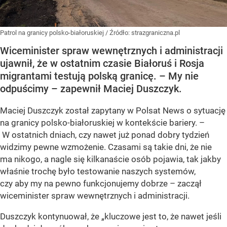
Patrol na granicy polsko-białoruskiej
/ Źródło:
strazgraniczna.pl
Wiceminister spraw wewnętrznych i administracji
ujawnił, że w ostatnim czasie Białoruś i Rosja
migrantami testują polską granicę. – My nie
odpuścimy – zapewnił Maciej Duszczyk.
Maciej Duszczyk został zapytany w Polsat News o sytuację
na granicy polsko-białoruskiej w kontekście bariery. –
W ostatnich dniach, czy nawet już ponad dobry tydzień
widzimy pewne wzmożenie. Czasami są takie dni, że nie
ma nikogo, a nagle się kilkanaście osób pojawia, tak jakby
właśnie trochę było testowanie naszych systemów,
czy aby my na pewno funkcjonujemy dobrze – zaczął
wiceminister spraw wewnętrznych i administracji.
Duszczyk kontynuował, że „kluczowe jest to, że nawet jeśli