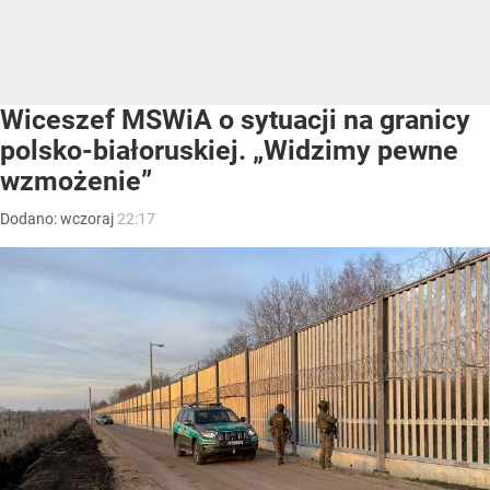
Wiceszef MSWiA o sytuacji na granicy
polsko-białoruskiej. „Widzimy pewne
wzmożenie”
Dodano:
wczoraj
22:17