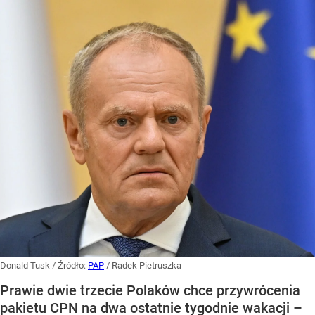
Donald Tusk
/ Źródło:
PAP
/
Radek Pietruszka
Prawie dwie trzecie Polaków chce przywrócenia
pakietu CPN na dwa ostatnie tygodnie wakacji –