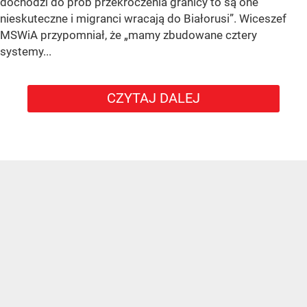
dochodzi do prób przekroczenia granicy to są one
nieskuteczne i migranci wracają do Białorusi”. Wiceszef
MSWiA przypomniał, że „mamy zbudowane cztery
systemy...
CZYTAJ DALEJ