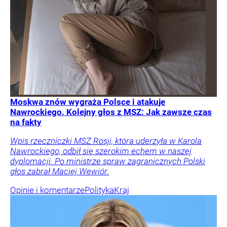
Moskwa znów wygraża Polsce i atakuje
Nawrockiego. Kolejny głos z MSZ: Jak zawsze czas
na fakty
Wpis rzeczniczki MSZ Rosji, która uderzyła w Karola
Nawrockiego, odbił się szerokim echem w naszej
dyplomacji. Po ministrze spraw zagranicznych Polski
głos zabrał Maciej Wewiór.
Opinie i komentarze
Polityka
Kraj