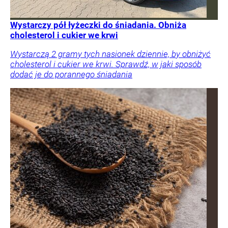
Wystarczy pół łyżeczki do śniadania. Obniża
cholesterol i cukier we krwi
Wystarczą 2 gramy tych nasionek dziennie, by obniżyć
cholesterol i cukier we krwi. Sprawdź, w jaki sposób
dodać je do porannego śniadania