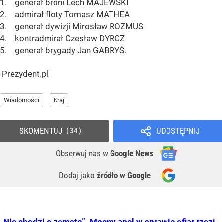
1. generał broni Lech MAJEWSKI
2. admirał floty Tomasz MATHEA
3. generał dywizji Mirosław ROZMUS
4. kontradmirał Czesław DYRCZ
5. generał brygady Jan GABRYŚ.
Prezydent.pl
Wiadomości
Kraj
SKOMENTUJ
UDOSTĘPNIJ
34
Obserwuj nas
w
Google News
Dodaj jako
źródło w Google
„Nie chodzi o zemstę”. Mocny apel w sprawie ofiar rzezi