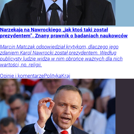
Narzekają na Nawrockiego „jak ktoś taki został
prezydentem”. Znany prawnik o badaniach naukowców
Marcin Matczak odpowiedział krytykom, dlaczego jego
zdaniem Karol Nawrocki został prezydentem. Według
publicysty ludzie widzą w nim obrońcę ważnych dla nich
wartości, np. religii.
Opinie i komentarze
Polityka
Kraj