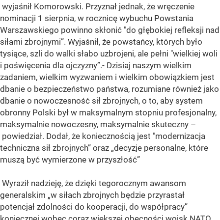
wyjaśnił Komorowski. Przyznał jednak, że wręczenie
nominacji 1 sierpnia, w rocznicę wybuchu Powstania
Warszawskiego powinno skłonić "do głębokiej refleksji nad
siłami zbrojnymi”. Wyjaśnił, że powstańcy, których było
tysiące, szli do walki słabo uzbrojeni, ale pełni "wielkiej woli
i poświęcenia dla ojczyzny”.- Dzisiaj naszym wielkim
zadaniem, wielkim wyzwaniem i wielkim obowiązkiem jest
dbanie o bezpieczeństwo państwa, rozumiane również jako
dbanie o nowoczesność sił zbrojnych, o to, aby system
obronny Polski był w maksymalnym stopniu profesjonalny,
maksymalnie nowoczesny, maksymalnie skuteczny –
powiedział. Dodał, że koniecznością jest "modernizacja
techniczna sił zbrojnych” oraz „decyzje personalne, które
muszą być wymierzone w przyszłość”
Wyraził nadzieję, że dzięki tegorocznym awansom
generalskim „w siłach zbrojnych będzie przyrastał
potencjał zdolności do kooperacji, do współpracy”
koniecznej wobec coraz większej obecności wojsk NATO