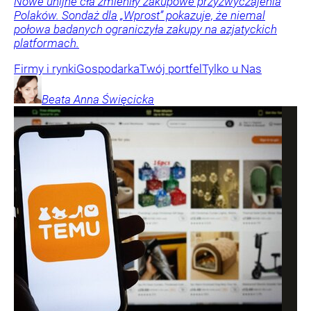
Nowe unijne cła zmieniły zakupowe przyzwyczajenia
Polaków. Sondaż dla „Wprost” pokazuje, że niemal
połowa badanych ograniczyła zakupy na azjatyckich
platformach.
Firmy i rynki
Gospodarka
Twój portfel
Tylko u Nas
Beata Anna
Święcicka