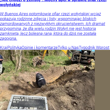
wołyńskiej
W Buenos Aires potomkowie ofiar rzezi wołyńskiej wciąż
pokazują rodzinne zdjęcia i listy, wspominając bliskich
zamordowanych z niezwykłym okrucieństwem. Ich dramat
przypomina, że dla wielu rodzin Wołyń nie jest historią
zamkniętą, lecz bolesną raną, która do dziś nie została
zagojona.
Kraj
Polityka
Opinie i komentarze
Tylko u Nas
Tygodnik Wprost