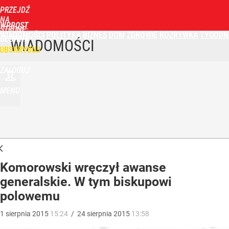
PRZEJDŹ
NA
WPROST
STRONĘ
WIADOMOŚCI
POLITYKA
BIZNES
DOM
ZDROWIE
ROZRYWKA
TYGODN
GŁÓWNĄ
WIADOMOŚCI
UBSKRYBUJ
ZALOGUJ
MENU
Komorowski wręczył awanse
generalskie. W tym biskupowi
polowemu
1
sierpnia
2015
15:24
/
24
sierpnia
2015
13:58