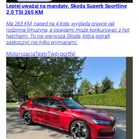
Lepiej uważaj na mandaty. Skoda Superb Sportline
2.0 TSI 265 KM
Ma 265 KM, napęd na 4 koła, wygląda prawie jak
rodzinna limuzyna, a osiągami może konkurować z hot
hatchami. To nie pierwsza Skoda, która potrafi
zaskoczyć nie tylko wymiarami.
Motoryzacja
Testy
Twój portfel