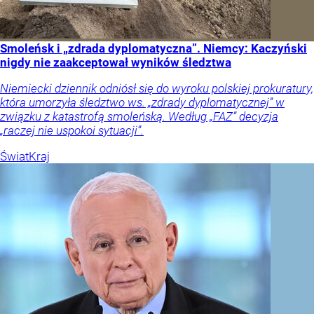
Smoleńsk i „zdrada dyplomatyczna”. Niemcy: Kaczyński
nigdy nie zaakceptował wyników śledztwa
Niemiecki dziennik odniósł się do wyroku polskiej prokuratury,
która umorzyła śledztwo ws. „zdrady dyplomatycznej” w
związku z katastrofą smoleńską. Według „FAZ” decyzja
„raczej nie uspokoi sytuacji”.
Świat
Kraj