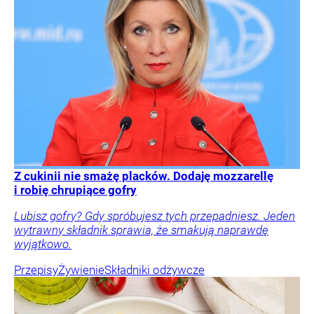
Z cukinii nie smażę placków. Dodaję mozzarellę
i robię chrupiące gofry
Lubisz gofry? Gdy spróbujesz tych przepadniesz. Jeden
wytrawny składnik sprawia, że smakują naprawdę
wyjątkowo.
Przepisy
Żywienie
Składniki odżywcze