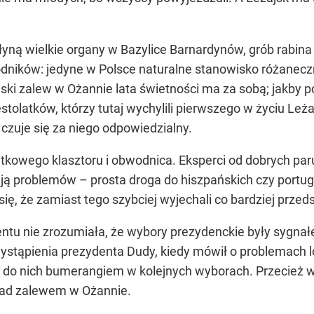
łyną wielkie organy w Bazylice Barnardynów, grób rabina 
odników: jedyne w Polsce naturalne stanowisko różaneczni
liski zalew w Ożannie lata świetności ma za sobą; jakby
ziestolatków, którzy tutaj wychylili pierwszego w życiu L
e czuje się za niego odpowiedzialny.
tkowego klasztoru i obwodnica. Eksperci od dobrych paru l
ją problemów – prosta droga do hiszpańskich czy portugal
ię, że zamiast tego szybciej wyjechali co bardziej przeds
tu nie zrozumiała, że wybory prezydenckie były sygna
stąpienia prezydenta Dudy, kiedy mówił o problemach l
i do nich bumerangiem w kolejnych wyborach. Przecież 
nad zalewem w Ożannie.