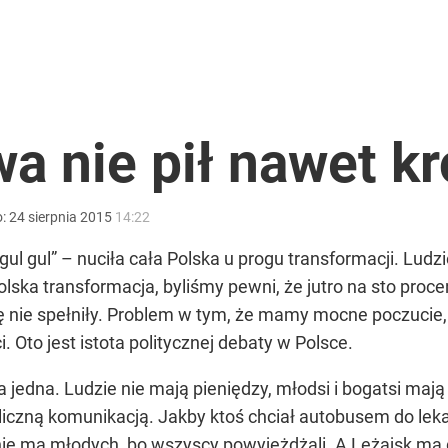
i go Polacy. Sondaż dla „Wprost”
ieskiego pojemnika!
a nie pił nawet kr
o:
24
sierpnia
2015
14:22
ntra „Cała Europa nam go zazdrości”
l, gul gul” – nuciła cała Polska u progu transformacji. Lud
polska transformacja, byliśmy pewni, że jutro na sto proc
 nie spełniły. Problem w tym, że mamy mocne poczucie, ż
 Oto jest istota politycznej debaty w Polsce.
a jedna. Ludzie nie mają pieniędzy, młodsi i bogatsi maj
liczną komunikacją. Jakby ktoś chciał autobusem do leka
nie ma młodych, bo wszyscy powyjeżdżali. A Leżajsk ma d