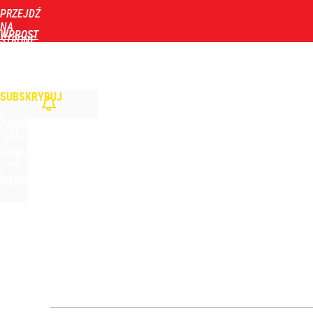
PRZEJDŹ
Udostępnij
4
Skomentuj
NA
WPROST
STRONĘ
GŁÓWNĄ
WIADOMOŚCI
POLITYKA
BIZNES
DOM
ZDROWIE
ROZRYWKA
TYGOD
Żurek o „najczarniejszym scenariuszu” ws. Trybun
SUBSKRYBUJ
dodaj
ZALOGUJ
Farmacja: wzrost pod presją. co czeka branżę do 
SZUKAJ
MENU
1
Polski finał w Warszawie! To będzie wielkie święto 
dodaj