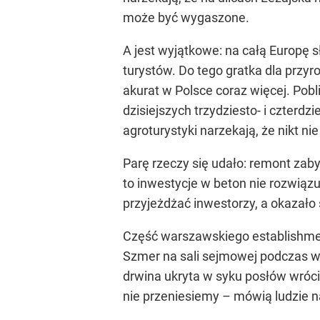
może być wygaszone.
A jest wyjątkowe: na całą Europę s
turystów. Do tego gratka dla przyr
akurat w Polsce coraz więcej. Pob
dzisiejszych trzydziesto- i czterd
agroturystyki narzekają, że nikt ni
Parę rzeczy się udało: remont zaby
to inwestycje w beton nie rozwiązu
przyjeżdżać inwestorzy, a okazało s
Część warszawskiego establishmen
Szmer na sali sejmowej podczas wy
drwina ukryta w syku posłów wróc
nie przeniesiemy – mówią ludzie 