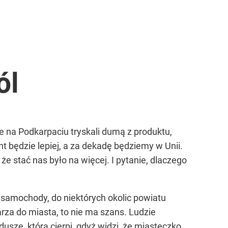
ól
zie na Podkarpaciu tryskali dumą z produktu,
ent będzie lepiej, a za dekadę będziemy w Unii.
e stać nas było na więcej. I pytanie, dlaczego
ą samochody, do niektórych okolic powiatu
rza do miasta, to nie ma szans. Ludzie
uszę, która cierpi, gdyż widzi, że miasteczko