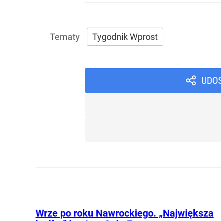
Tygodnik Wprost
UDO
Wrze po roku Nawrockiego. „Największa