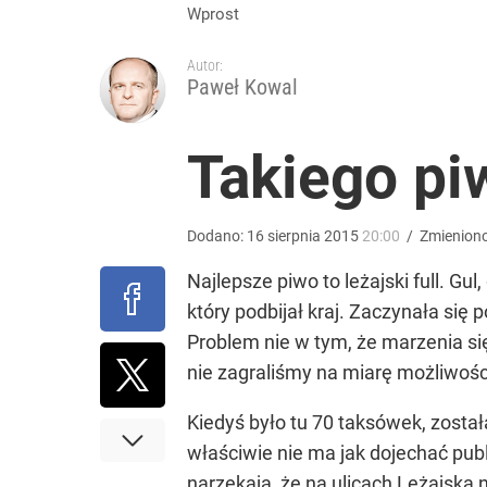
Nawrocki ma szansę na drugą kadencję? Tak ocenil
Wprost
Autor:
10
Paweł Kowal
Czy to jest papier? Nie. Tego nie wyrzucaj do nieb
Takiego piw
dodaj
Dodano:
16
sierpnia
2015
20:00
/
Zmienion
Wrze po roku Nawrockiego. „Największa hańba” ko
Najlepsze piwo to leżajski full. Gu
który podbijał kraj. Zaczynała się 
16
Problem nie w tym, że marzenia się
nie zagraliśmy na miarę możliwości.
Kiedyś było tu 70 taksówek, został
właściwie nie ma jak dojechać pub
narzekają, że na ulicach Leżajska 