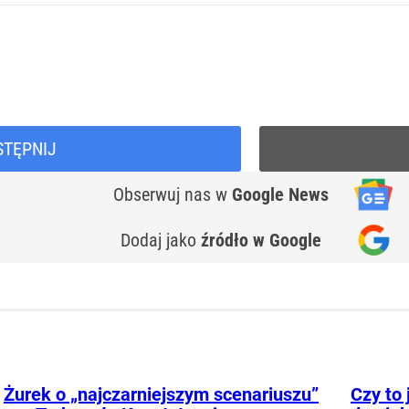
STĘPNIJ
Obserwuj nas
w
Google News
Dodaj jako
źródło w Google
Żurek o „najczarniejszym scenariuszu”
Czy to 