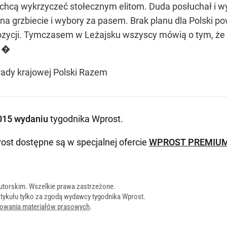
j chcą wykrzyczeć stołecznym elitom. Duda posłuchał i wy
na grzbiecie i wybory za pasem. Brak planu dla Polski p
pozycji. Tymczasem w Leżajsku wszyscy mówią o tym, że br
… �
rady krajowej Polski Razem
015 wydaniu
tygodnika Wprost
.
ost dostępne są w specjalnej ofercie
WPROST PREMIU
utorskim. Wszelkie prawa zastrzeżone.
tykułu tylko za zgodą wydawcy tygodnika Wprost.
onowania materiałów prasowych
.