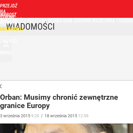
PRZEJDŹ
NA
WPROST
STRONĘ
WIADOMOŚCI
POLITYKA
BIZNES
DOM
ZDROWIE
ROZRYWKA
TYGODN
GŁÓWNĄ
WIADOMOŚCI
UBSKRYBUJ
ZALOGUJ
MENU
Orban: Musimy chronić zewnętrzne
granice Europy
3
września
2015
9:29
/
18
września
2015
12:59