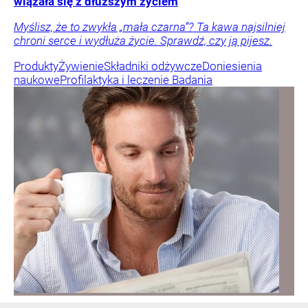
wiązała się z dłuższym życiem
Myślisz, że to zwykła „mała czarna”? Ta kawa najsilniej
chroni serce i wydłuża życie. Sprawdź, czy ją pijesz.
Produkty
Żywienie
Składniki odżywcze
Doniesienia
naukowe
Profilaktyka i leczenie
Badania