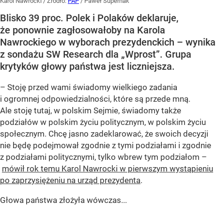
Karol Nawrocki
/ Źródło:
PAP
/
Paweł Supernak
Blisko 39 proc. Polek i Polaków deklaruje,
że ponownie zagłosowałoby na Karola
Nawrockiego w wyborach prezydenckich – wynika
z sondażu SW Research dla „Wprost”. Grupa
krytyków głowy państwa jest liczniejsza.
– Stoję przed wami świadomy wielkiego zadania
i ogromnej odpowiedzialności, które są przede mną.
Ale stoję tutaj, w polskim Sejmie, świadomy także
podziałów w polskim życiu politycznym, w polskim życiu
społecznym. Chcę jasno zadeklarować, że swoich decyzji
nie będę podejmował zgodnie z tymi podziałami i zgodnie
z podziałami politycznymi, tylko wbrew tym podziałom –
mówił rok temu Karol Nawrocki w pierwszym wystąpieniu
po zaprzysiężeniu na urząd prezydenta
.
Głowa państwa złożyła wówczas...