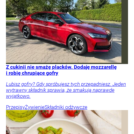
Z cukinii nie smażę placków. Dodaję mozzarellę
i robię chrupiące gofry
Lubisz gofry? Gdy spróbujesz tych przepadniesz. Jeden
wytrawny składnik sprawia, że smakują naprawdę
wyjątkowo.
Przepisy
Żywienie
Składniki odżywcze