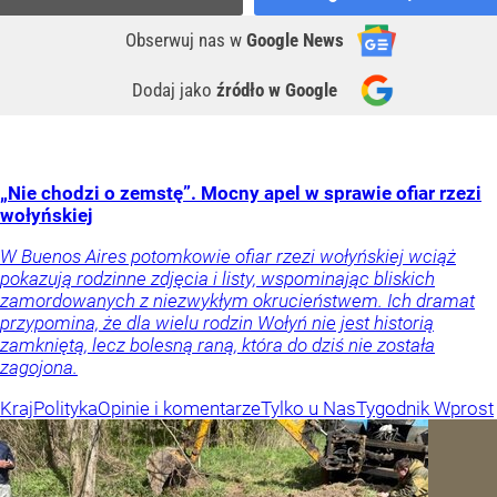
Obserwuj nas
w
Google News
Dodaj jako
źródło w Google
„Nie chodzi o zemstę”. Mocny apel w sprawie ofiar rzezi
wołyńskiej
W Buenos Aires potomkowie ofiar rzezi wołyńskiej wciąż
pokazują rodzinne zdjęcia i listy, wspominając bliskich
zamordowanych z niezwykłym okrucieństwem. Ich dramat
przypomina, że dla wielu rodzin Wołyń nie jest historią
zamkniętą, lecz bolesną raną, która do dziś nie została
zagojona.
Kraj
Polityka
Opinie i komentarze
Tylko u Nas
Tygodnik Wprost