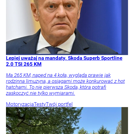
Lepiej uważaj na mandaty. Skoda Superb Sportline
2.0 TSI 265 KM
Ma 265 KM, napęd na 4 koła, wygląda prawie jak
rodzinna limuzyna, a osiągami może konkurować z hot
hatchami. To nie pierwsza Skoda, która potrafi
zaskoczyć nie tylko wymiarami.
Motoryzacja
Testy
Twój portfel