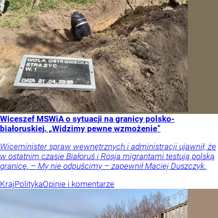
Wiceszef MSWiA o sytuacji na granicy polsko-
białoruskiej. „Widzimy pewne wzmożenie”
Wiceminister spraw wewnętrznych i administracji ujawnił, że
w ostatnim czasie Białoruś i Rosja migrantami testują polską
granicę. – My nie odpuścimy – zapewnił Maciej Duszczyk.
Kraj
Polityka
Opinie i komentarze