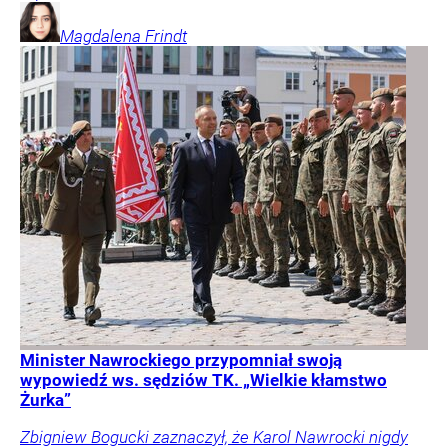
Magdalena
Frindt
Minister Nawrockiego przypomniał swoją
wypowiedź ws. sędziów TK. „Wielkie kłamstwo
Żurka”
Zbigniew Bogucki zaznaczył, że Karol Nawrocki nigdy