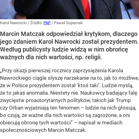
Karol Nawrocki
/ Źródło:
PAP
/
Paweł Supernak
Marcin Matczak odpowiedział krytykom, dlaczego
jego zdaniem Karol Nawrocki został prezydentem.
Według publicysty ludzie widzą w nim obrońcę
ważnych dla nich wartości, np. religii.
„Przy okazji pierwszej rocznicy zaprzysiężenia Karola
Nawrockiego ciągle słyszę narzekanie na to, jak to możliwe,
że w Polsce prezydentem został ‘ktoś taki’. Ludzie myślą,
że to jakaś anomalia. Niestety nie. Naukowcy badający falę
zwycięstw proautorytarnych polityków, takich jak Trump
czy Orban wyjaśniają ten fenomen – ludzie na nich głosują,
bo czują, że ważne dla nich wartości są zagrożone, a oni
obiecują obronę tych wartości” – napisał w mediach
społecznościowych Marcin Matczak.