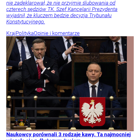
nie zadeklarował, że nie przyjmie ślubowania od
czterech sędziów TK. Szef Kancelarii Prezydenta
wyjaśnił, że kluczem będzie decyzja Trybunału
Konstytucyjnego.
Kraj
Polityka
Opinie i komentarze
Naukowcy porównali 3 rodzaje kawy. Ta najmocniej