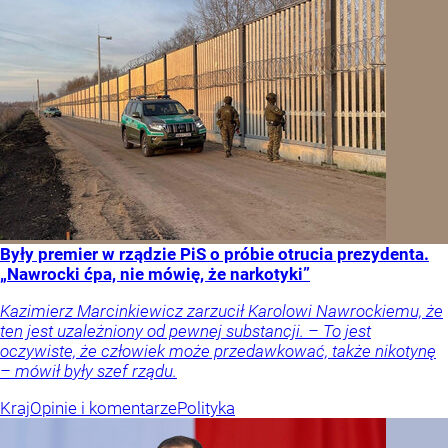
Były premier w rządzie PiS o próbie otrucia prezydenta.
„Nawrocki ćpa, nie mówię, że narkotyki”
Kazimierz Marcinkiewicz zarzucił Karolowi Nawrockiemu, że
ten jest uzależniony od pewnej substancji. – To jest
oczywiste, że człowiek może przedawkować, także nikotynę
– mówił były szef rządu.
Kraj
Opinie i komentarze
Polityka