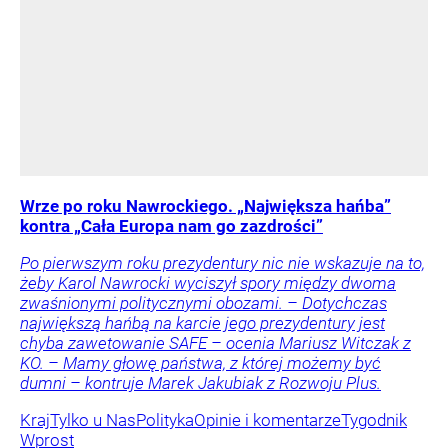
Wrze po roku Nawrockiego. „Największa hańba”
kontra „Cała Europa nam go zazdrości”
Po pierwszym roku prezydentury nic nie wskazuje na to,
żeby Karol Nawrocki wyciszył spory między dwoma
zwaśnionymi politycznymi obozami. – Dotychczas
największą hańbą na karcie jego prezydentury jest
chyba zawetowanie SAFE – ocenia Mariusz Witczak z
KO. – Mamy głowę państwa, z której możemy być
dumni – kontruje Marek Jakubiak z Rozwoju Plus.
Kraj
Tylko u Nas
Polityka
Opinie i komentarze
Tygodnik
Wprost