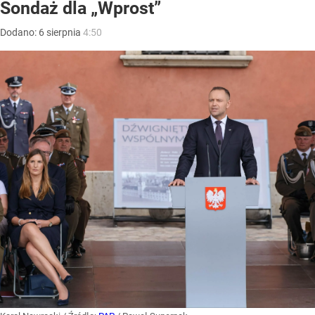
Sondaż dla „Wprost”
Dodano:
6
sierpnia
4:50