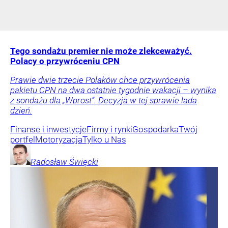
Tego sondażu premier nie może zlekceważyć.
Polacy o przywróceniu CPN
Prawie dwie trzecie Polaków chce przywrócenia
pakietu CPN na dwa ostatnie tygodnie wakacji – wynika
z sondażu dla „Wprost”. Decyzja w tej sprawie lada
dzień.
Finanse i inwestycje
Firmy i rynki
Gospodarka
Twój
portfel
Motoryzacja
Tylko u Nas
Radosław
Święcki