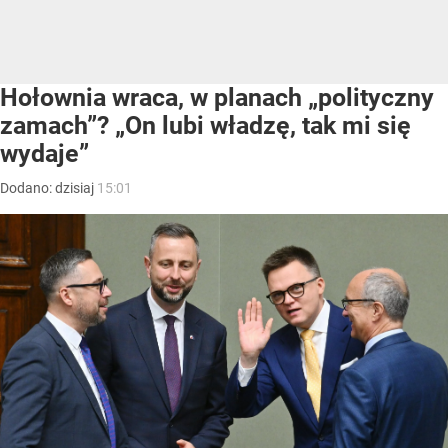
Hołownia wraca, w planach „polityczny
zamach”? „On lubi władzę, tak mi się
wydaje”
Dodano:
dzisiaj
15:01