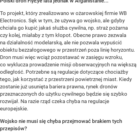
Polski dron FlyEye lata jednak w Afganistanie...
To projekt, który zrealizowano w ożarowskiej firmie WB
Electronics. Sęk w tym, że używa go wojsko, ale gdyby
chciała go kupić jakaś służba cywilna, np. straż pożarna
czy kolej, miałaby z tym kłopot. Obecne prawo zezwala
na działalność modelarską, ale nie pozwala wypuścić
obiektu bezzałogowego w przestrzeń poza linię horyzontu.
Dron musi więc wciąż pozostawać w zasięgu wzroku,
co wyklucza prowadzenie misji obserwacyjnych na większą
odległość. Potrzebne są regulacje dotyczące chociażby
tego, jak korzystać z przestrzeni powietrznej miast. Kiedy
zostanie już usunięta bariera prawna, rynek dronów
przeznaczonych do użytku cywilnego będzie się szybko
rozwijał. Na razie rząd czeka chyba na regulacje
europejskie.
Wojsko nie musi się chyba przejmować brakiem tych
przepisów?