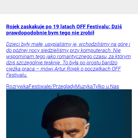
Rojek zaskakuje po 19 latach OFF Festivalu: Dziś
prawdopodobnie bym tego nie zrobił
Dzieci były małe, usypialiśmy je, wchodziliśmy na górę i
do późnej nocy siedzieliśmy przy komputerach. Nie
wspominam tego jako romantycznego czasu, za którym
dziś szczególnie tęsknię. To była po prostu bardzo
ciężka praca – mówi Artur Rojek o początkach OFF
Festivalu.
Rozrywka
Festiwale/Przeglądy
Muzyka
Tylko u Nas