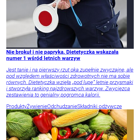
Nie brokuł i nie papryka. Dietetyczka wskazała
numer 1 wśród letnich warzyw
Jest tanie i na pierwszy rzut oka zupełnie zwyczajne, ale
pod względem właściwości zdrowotnych nie ma sobie
równych. Dietetyczka wzięła „pod lupę” letnie przysmaki
i stworzyła ranking najzdrowszych warzyw. Zwycięzca
zestawienia to genialny pogromca kalorii.
Produkty
Żywienie
Odchudzanie
Składniki odżywcze