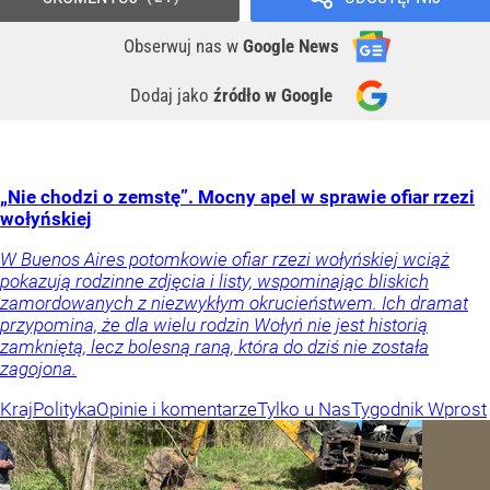
Obserwuj nas
w
Google News
Dodaj jako
źródło w Google
„Nie chodzi o zemstę”. Mocny apel w sprawie ofiar rzezi
wołyńskiej
W Buenos Aires potomkowie ofiar rzezi wołyńskiej wciąż
pokazują rodzinne zdjęcia i listy, wspominając bliskich
zamordowanych z niezwykłym okrucieństwem. Ich dramat
przypomina, że dla wielu rodzin Wołyń nie jest historią
zamkniętą, lecz bolesną raną, która do dziś nie została
zagojona.
Kraj
Polityka
Opinie i komentarze
Tylko u Nas
Tygodnik Wprost