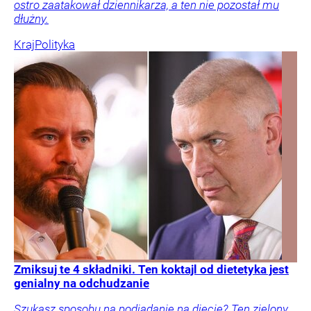
ostro zaatakował dziennikarza, a ten nie pozostał mu
dłużny.
Kraj
Polityka
Zmiksuj te 4 składniki. Ten koktajl od dietetyka jest
genialny na odchudzanie
Szukasz sposobu na podjadanie na diecie? Ten zielony