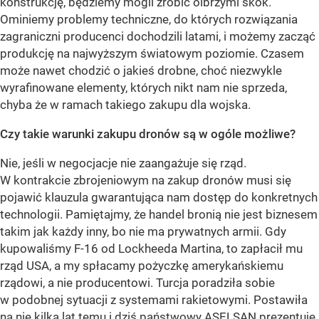
konstrukcję, będziemy mogli zrobić olbrzymi skok.
Ominiemy problemy techniczne, do których rozwiązania
zagraniczni producenci dochodzili latami, i możemy zacząć
produkcję na najwyższym światowym poziomie. Czasem
może nawet chodzić o jakieś drobne, choć niezwykle
wyrafinowane elementy, których nikt nam nie sprzeda,
chyba że w ramach takiego zakupu dla wojska.
Czy takie warunki zakupu dronów są w ogóle możliwe?
Nie, jeśli w negocjacje nie zaangażuje się rząd.
W kontrakcie zbrojeniowym na zakup dronów musi się
pojawić klauzula gwarantująca nam dostęp do konkretnych
technologii. Pamiętajmy, że handel bronią nie jest biznesem
takim jak każdy inny, bo nie ma prywatnych armii. Gdy
kupowaliśmy F-16 od Lockheeda Martina, to zapłacił mu
rząd USA, a my spłacamy pożyczkę amerykańskiemu
rządowi, a nie producentowi. Turcja poradziła sobie
w podobnej sytuacji z systemami rakietowymi. Postawiła
na nie kilka lat temu i dziś państwowy ASELSAN prezentuje