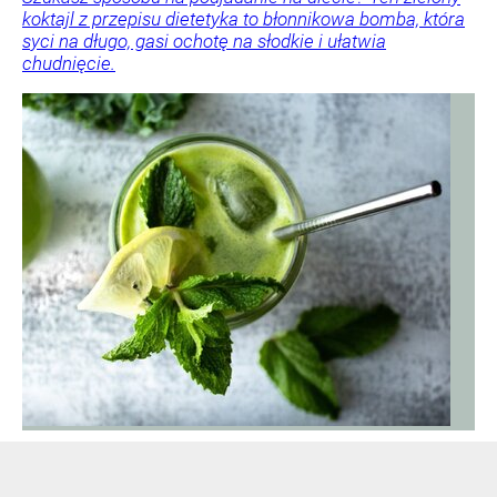
koktajl z przepisu dietetyka to błonnikowa bomba, która
syci na długo, gasi ochotę na słodkie i ułatwia
chudnięcie.