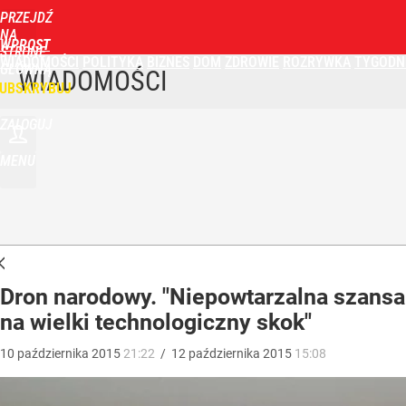
PRZEJDŹ
NA
WPROST
STRONĘ
WIADOMOŚCI
POLITYKA
BIZNES
DOM
ZDROWIE
ROZRYWKA
TYGODN
GŁÓWNĄ
WIADOMOŚCI
UBSKRYBUJ
ZALOGUJ
MENU
Dron narodowy. "Niepowtarzalna szansa
na wielki technologiczny skok"
10
października
2015
21:22
/
12
października
2015
15:08