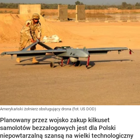
Amerykański żołnierz obsługujący drona (fot. US DOD)
Planowany przez wojsko zakup kilkuset
samolotów bezzałogowych jest dla Polski
niepowtarzalną szansą na wielki technologiczny