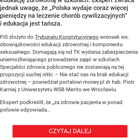
edukację zdrowotną w szkołach. Ekspert zwraca
jednak uwagę, że „Polska wydaje coraz więcej
pieniędzy na leczenie chorób cywilizacyjnych”
i edukacja jest tańsza.
PiS złożyło do
Trybunału Konstytucyjnego
wniosek ws.
obowiązkowości edukacji zdrowotnej i komponentu
seksualnego. Domagają się od TK wydania zabezpieczenia
uniemożliwiającego prowadzenie zajęć w szkołach.
Specjaliści zdrowia publicznego nie zostawiają na tej
propozycji suchej nitki. – Nie stać nas na brak edukacji
zdrowotnej – powiedział portalowi money.pl dr hab. Piotr
Karniej z Uniwersytetu WSB Merito we Wrocławiu.
Ekspert podkreślił, że „za zdrowie pacjenta w ponad
połowie odpowiada...
CZYTAJ DALEJ