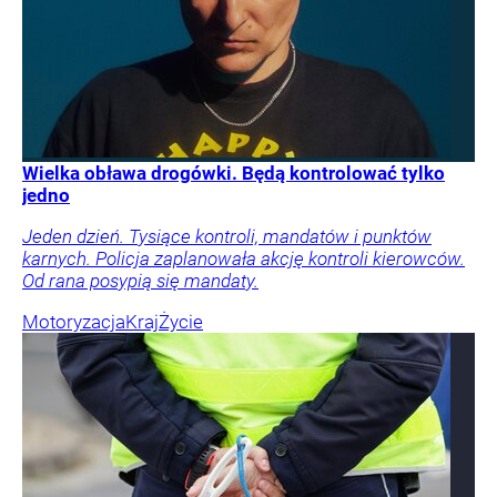
Wielka obława drogówki. Będą kontrolować tylko
jedno
Jeden dzień. Tysiące kontroli, mandatów i punktów
karnych. Policja zaplanowała akcję kontroli kierowców.
Od rana posypią się mandaty.
Motoryzacja
Kraj
Życie