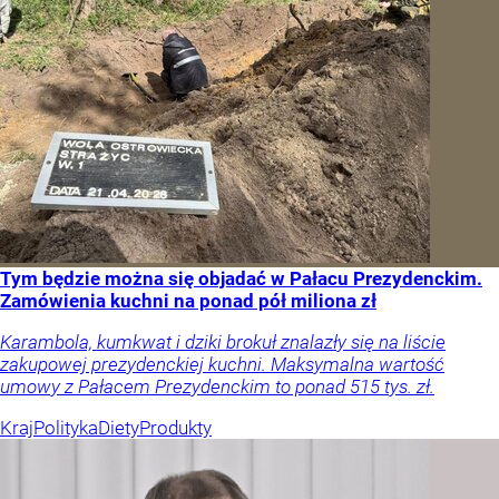
Tym będzie można się objadać w Pałacu Prezydenckim.
Zamówienia kuchni na ponad pół miliona zł
Karambola, kumkwat i dziki brokuł znalazły się na liście
zakupowej prezydenckiej kuchni. Maksymalna wartość
umowy z Pałacem Prezydenckim to ponad 515 tys. zł.
Kraj
Polityka
Diety
Produkty