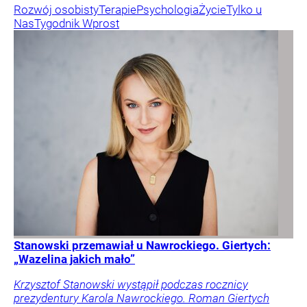
Rozwój osobisty
Terapie
Psychologia
Życie
Tylko u
Nas
Tygodnik Wprost
Stanowski przemawiał u Nawrockiego. Giertych:
„Wazelina jakich mało”
Krzysztof Stanowski wystąpił podczas rocznicy
prezydentury Karola Nawrockiego. Roman Giertych