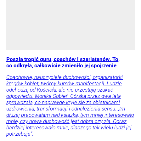
Poszła tropić guru, coachów i szarlatanów. To,
co odkryła, całkowicie zmieniło jej spojrzenie
Coachowie, nauczyciele duchowości, organizatorki
kręgów kobiet, twórcy kursów manifestacji. Ludzie
odchodzą od Kościoła, ale nie przestają szukać
odpowiedzi. Monika Sobień-Górska przez dwa lata
sprawdzała, co naprawdę kryje się za obietnicami
uzdrowienia, transformacji i odnalezienia sensu. „Im
dłużej pracowałam nad książką, tym mniej interesowało
mnie, czy nowa duchowość jest dobra czy zła. Coraz
bardziej interesowało mnie, dlaczego tak wielu ludzi jej
potrzebuje”.