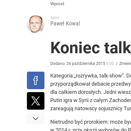
Pomysł PiS skonfrontowany z rzeczywistością. Ty
Wprost
Autor:
2
Paweł Kowal
Temu, Shein i AliExpress już nie takie atrakcyjne.
Koniec tal
dodaj
Dodano:
26
października
2015
6:00
/
Zmien
Tajemnica paragonów grozy. Tak restauratorzy m
Kategoria:„rozrywka, talk-show”. 
przyporządkował debacie przedwybo
5
dla całkiem dorosłych. Jedni wieszc
Putin igra w Syrii z całym Zachod
zareagują natowscy sojusznicy Turc
Nietrudno być prorokiem: może być 
w 2014 r. przy okazji wyborów do 