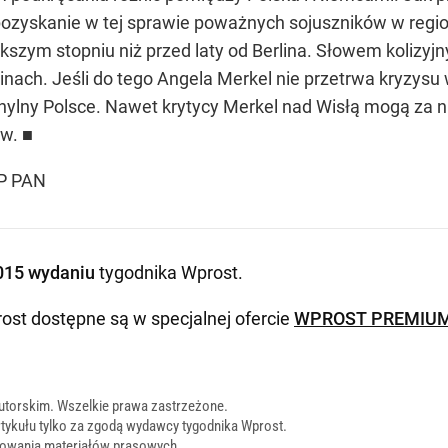
pozyskanie w tej sprawie poważnych sojuszników w regio
kszym stopniu niż przed laty od Berlina. Słowem kolizyj
nach. Jeśli do tego Angela Merkel nie przetrwa kryzysu 
ychylny Polsce. Nawet krytycy Merkel nad Wisłą mogą za
ow. ■
SP PAN
015 wydaniu
tygodnika Wprost
.
ost dostępne są w specjalnej ofercie
WPROST PREMIU
utorskim. Wszelkie prawa zastrzeżone.
tykułu tylko za zgodą wydawcy tygodnika Wprost.
onowania materiałów prasowych
.