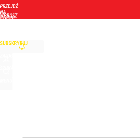
PRZEJDŹ
Udostępnij
2
Skomentuj
NA
WPROST
STRONĘ
GŁÓWNĄ
WIADOMOŚCI
POLITYKA
BIZNES
DOM
ZDROWIE
ROZRYWKA
TYGOD
Tym będzie można się objadać w Pałacu Prezydenc
SUBSKRYBUJ
2
ZALOGUJ
Stanowski przemawiał u Nawrockiego. Giertych: „W
SZUKAJ
MENU
3
Taki plan ma dotyczyć Hołowni. Miller i Komorowsk
4