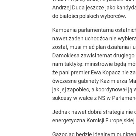
Andrzej Duda jeszcze jako kandyd
do białości polskich wyborców.
Kampania parlamentarna ostatnich t
nawet żaden uchodźca nie wybiera s
został, musi mieć plan działania 
Damoklesa zawisł temat drugiego G
nam taktykę: ministrowie będą mówi
że pani premier Ewa Kopacz nie zap
ówczesne gabinety Kazimierza Mar
jak jej zapobiec, a koordynował ją
sukcesy w walce z NS w Parlamenc
Jednak nawet dobra strategia nie 
energetyczna Komisji Europejskiej 
Gazociąg będzie idealnym punktem