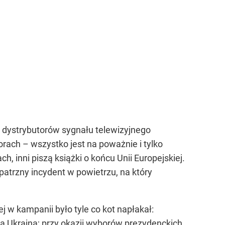
z dystrybutorów sygnału telewizyjnego
rach – wszystko jest na poważnie i tylko
h, inni piszą książki o końcu Unii Europejskiej.
atrzny incydent w powietrzu, na który
j w kampanii było tyle co kot napłakał:
a Ukraina; przy okazji wyborów prezydenckich