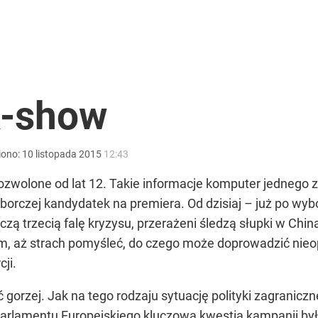
lu Ukraińców pracuje w Polsce
 Polaków zapytano o zakupy
k-show
iono:
10
listopada
2015
12:43
anipulują cenami nad morzem
Dozwolone od lat 12. Takie informacje komputer jednego 
rczej kandydatek na premiera. Od dzisiaj – już po wybo
zą trzecią falę kryzysu, przerażeni śledzą słupki w Chinac
em, aż strach pomyśleć, do czego może doprowadzić nieop
ji.
gorzej. Jak na tego rodzaju sytuację polityki zagraniczne
Parlamentu Europejskiego kluczową kwestią kampanii był