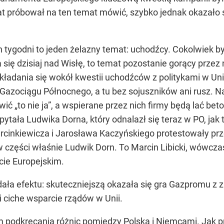
at próbował na ten temat mówić, szybko jednak okazało 
ygodni to jeden żelazny temat: uchodźcy. Cokolwiek by k
ię dzisiaj nad Wisłę, to temat pozostanie gorący przez 
i układania się wokół kwestii uchodźców z politykami w U
azociągu Północnego, a tu bez sojuszników ani rusz. Na
ć „to nie ja”, a wspierane przez nich firmy będą lać beto
ytała Ludwika Dorna, który odnalazł się teraz w PO, jak
cinkiewicza i Jarosława Kaczyńskiego protestowały prze
 w części właśnie Ludwik Dorn. To Marcin Libicki, wówcza
ie Europejskim.
dała efektu: skuteczniejszą okazała się gra Gazpromu z
i ciche wsparcie rządów w Unii.
 podkręcania różnic pomiędzy Polska i Niemcami. Jak pr