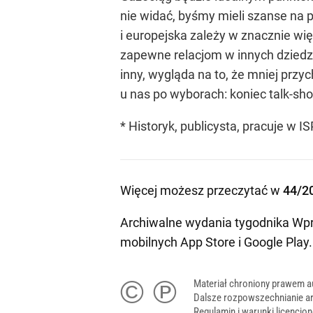
nie widać, byśmy mieli szanse na 
i europejska zależy w znacznie wię
zapewne relacjom w innych dziedzi
inny, wygląda na to, że mniej prz
u nas po wyborach: koniec talk-sh
* Historyk, publicysta, pracuje w I
Więcej możesz przeczytać w
44/2
Archiwalne wydania tygodnika Wpr
mobilnych
App Store
i
Google Play
.
© ℗
Materiał chroniony prawem a
Dalsze rozpowszechnianie ar
Regulamin i warunki licencj