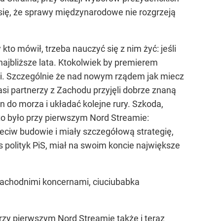
się, że sprawy międzynarodowe nie rozgrzeją
to mówił, trzeba nauczyć się z nim żyć: jeśli
najbliższe lata. Ktokolwiek by premierem
nii. Szczególnie że nad nowym rządem jak miecz
si partnerzy z Zachodu przyjęli dobrze znaną
n do morza i układać kolejne rury. Szkoda,
 to było przy pierwszym Nord Streamie:
ciw budowie i miały szczegółową strategię,
s polityk PiS, miał na swoim koncie największe
 zachodnimi koncernami, ciuciubabka
zy pierwszym Nord Streamie także i teraz