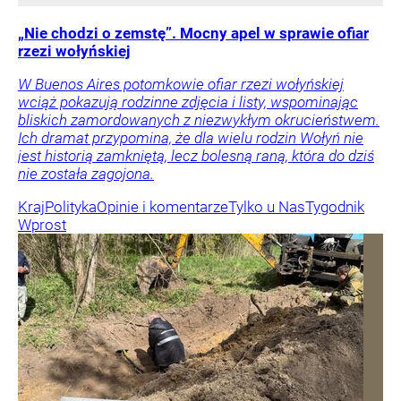
„Nie chodzi o zemstę”. Mocny apel w sprawie ofiar
rzezi wołyńskiej
W Buenos Aires potomkowie ofiar rzezi wołyńskiej
wciąż pokazują rodzinne zdjęcia i listy, wspominając
bliskich zamordowanych z niezwykłym okrucieństwem.
Ich dramat przypomina, że dla wielu rodzin Wołyń nie
jest historią zamkniętą, lecz bolesną raną, która do dziś
nie została zagojona.
Kraj
Polityka
Opinie i komentarze
Tylko u Nas
Tygodnik
Wprost