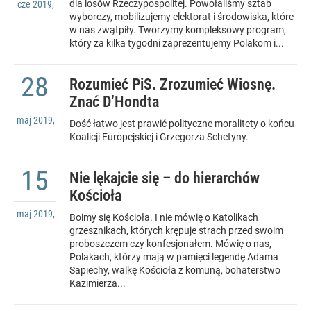
dla losów Rzeczypospolitej. Powołaliśmy sztab
cze
2019
,
wyborczy, mobilizujemy elektorat i środowiska, które
w nas zwątpiły. Tworzymy kompleksowy program,
który za kilka tygodni zaprezentujemy Polakom i...
28
Rozumieć PiS. Zrozumieć Wiosnę.
Znać D’Hondta
maj
2019
,
Dość łatwo jest prawić polityczne moralitety o końcu
Koalicji Europejskiej i Grzegorza Schetyny.
15
Nie lękajcie się – do hierarchów
Kościoła
maj
2019
,
Boimy się Kościoła. I nie mówię o Katolikach
grzesznikach, których krępuje strach przed swoim
proboszczem czy konfesjonałem. Mówię o nas,
Polakach, którzy mają w pamięci legendę Adama
Sapiechy, walkę Kościoła z komuną, bohaterstwo
Kazimierza...