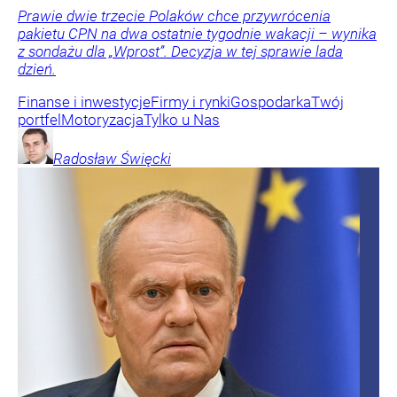
Prawie dwie trzecie Polaków chce przywrócenia
pakietu CPN na dwa ostatnie tygodnie wakacji – wynika
z sondażu dla „Wprost”. Decyzja w tej sprawie lada
dzień.
Finanse i inwestycje
Firmy i rynki
Gospodarka
Twój
portfel
Motoryzacja
Tylko u Nas
Radosław
Święcki