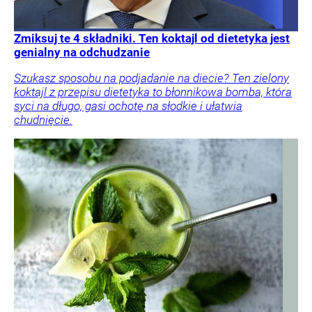
Zmiksuj te 4 składniki. Ten koktajl od dietetyka jest
genialny na odchudzanie
Szukasz sposobu na podjadanie na diecie? Ten zielony
koktajl z przepisu dietetyka to błonnikowa bomba, która
syci na długo, gasi ochotę na słodkie i ułatwia
chudnięcie.