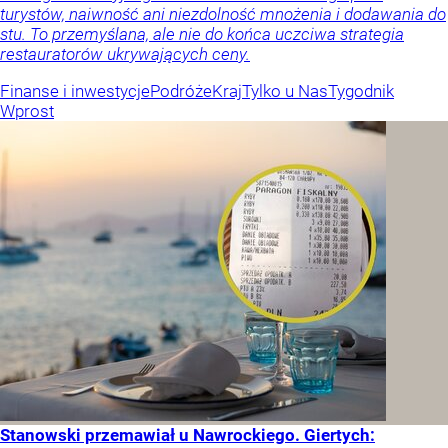
turystów, naiwność ani niezdolność mnożenia i dodawania do
stu. To przemyślana, ale nie do końca uczciwa strategia
restauratorów ukrywających ceny.
Finanse i inwestycje
Podróże
Kraj
Tylko u Nas
Tygodnik
Wprost
Stanowski przemawiał u Nawrockiego. Giertych: