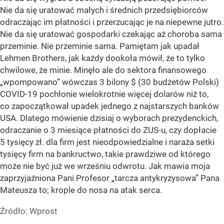
Nie da się uratować małych i średnich przedsiębiorców
odraczając im płatności i przerzucając je na niepewne jutro.
Nie da się uratować gospodarki czekając aż choroba sama
przeminie. Nie przeminie sama. Pamiętam jak upadał
Lehmen Brothers, jak każdy dookoła mówił, że to tylko
chwilowe, że minie. Minęło ale do sektora finansowego
„wpompowano” wówczas 3 bilony $ (30 budżetów Polski)
COVID-19 pochłonie wielokrotnie więcej dolarów niż to,
co zapoczątkował upadek jednego z najstarszych banków
USA. Dlatego mówienie dzisiaj o wyborach prezydenckich,
odraczanie o 3 miesiące płatności do ZUS-u, czy dopłacie
5 tysięcy zł. dla firm jest nieodpowiedzialne i naraża setki
tysięcy firm na bankructwo, takie prawdziwe od którego
może nie być już we wrześniu odwrotu. Jak mawia moja
zaprzyjaźniona Pani Profesor „tarcza antykryzysowa” Pana
Mateusza to; krople do nosa na atak serca.
Źródło:
Wprost