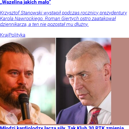
„Wazelina jakich mało”
Krzysztof Stanowski wystąpił podczas rocznicy prezydentury
Karola Nawrockiego. Roman Giertych ostro zaatakował
dziennikarza, a ten nie pozostał mu dłużny.
Kraj
Polityka
Młodzi kardiolodzy łączą siły. Tak Klub 30 PTK zmienia