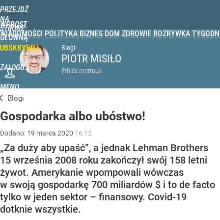
PRZEJDŹ
NA
WPROST
STRONĘ
WIADOMOŚCI
POLITYKA
BIZNES
DOM
ZDROWIE
ROZRYWKA
TYGODN
GŁÓWNĄ
UBSKRYBUJ
Blogi
PIOTR MISIŁO
ZALOGUJ
Ethics mortuus
MENU
Blogi
Gospodarka albo ubóstwo!
Dodano:
19
marca
2020
16:12
„Za duży aby upaść”, a jednak Lehman Brothers
15 września 2008 roku zakończył swój 158 letni
żywot. Amerykanie wpompowali wówczas
w swoją gospodarkę 700 miliardów $ i to de facto
tylko w jeden sektor – finansowy. Covid-19
dotknie wszystkie.