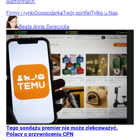
platformach.
Firmy i rynki
Gospodarka
Twój portfel
Tylko u Nas
Beata Anna
Święcicka
Tego sondażu premier nie może zlekceważyć.
Polacy o przywróceniu CPN