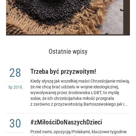
Ostatnie wpisy
28
Trzeba być przyzwoitym!
Kiedy słyszę jak wszelkiej maści Chrześcijanie mówią,
że nie chcą brać udziału w wojnie ideologicznej,
lip
2019
,
wywoływanej przez środowiska LGBT, to myślę
sobie, że ich chrześcijańska miłość przegrała
z zarówno z przyzwoitością Bartoszewskiego jak i...
30
#zMiłościDoNaszychDzieci
Przed nami, opozycją/Polakami, kluczowe tygodnie