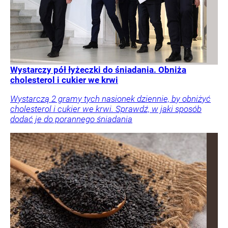
Wystarczy pół łyżeczki do śniadania. Obniża
cholesterol i cukier we krwi
Wystarczą 2 gramy tych nasionek dziennie, by obniżyć
cholesterol i cukier we krwi. Sprawdź, w jaki sposób
dodać je do porannego śniadania