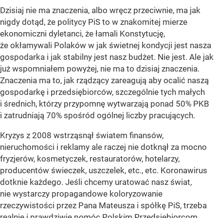
Dzisiaj nie ma znaczenia, albo wręcz przeciwnie, ma jak
nigdy dotąd, że politycy PiS to w znakomitej mierze
ekonomiczni dyletanci, że łamali Konstytucję,
że okłamywali Polaków w jak świetnej kondycji jest nasza
gospodarka i jak stabilny jest nasz budżet. Nie jest. Ale jak
już wspomniałem powyżej, nie ma to dzisiaj znaczenia.
Znaczenia ma to, jak rządzący zareagują aby ocalić naszą
gospodarkę i przedsiębiorców, szczególnie tych małych
i średnich, którzy przypomnę wytwarzają ponad 50% PKB
i zatrudniają 70% spośród ogólnej liczby pracujących.
Kryzys z 2008 wstrząsnął światem finansów,
nieruchomości i reklamy ale raczej nie dotknął za mocno
fryzjerów, kosmetyczek, restauratorów, hotelarzy,
producentów świeczek, uszczelek, etc., etc. Koronawirus
dotknie każdego. Jeśli chcemy uratować nasz świat,
nie wystarczy propagandowe koloryzowanie
rzeczywistości przez Pana Mateusza i spółkę PiS, trzeba
realnie i prawdziwie pomóc Polskim Przedsiębiorcom,