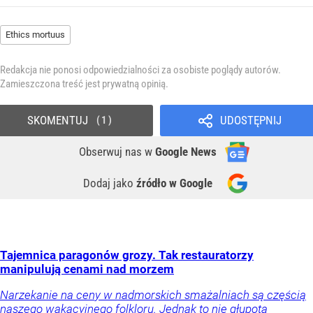
Ethics mortuus
Redakcja nie ponosi odpowiedzialności za osobiste poglądy autorów.
Zamieszczona treść jest prywatną opinią.
SKOMENTUJ
UDOSTĘPNIJ
1
Obserwuj nas
w
Google News
Dodaj jako
źródło w Google
Tajemnica paragonów grozy. Tak restauratorzy
manipulują cenami nad morzem
Narzekanie na ceny w nadmorskich smażalniach są częścią
naszego wakacyjnego folkloru. Jednak to nie głupota