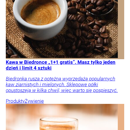
Kawa w Biedronce „1+1 gratis”. Masz tylko jeden
dzień i limit 4 sztuki
Biedronka rusza z potężną wyprzedażą popularnych
kaw ziarnistych i mielonych. Sklepowe półki
opustoszeją w kilka chwil, więc warto się pospieszyć.
Produkty
Żywienie