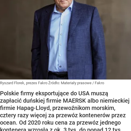
Ryszard Florek, prezes Fakro
Źródło:
Materiały prasowe
/
Fakro
Polskie firmy eksportujące do USA muszą
zapłacić duńskiej firmie MAERSK albo niemieckiej
firmie Hapag-Lloyd, przewoźnikom morskim,
cztery razy więcej za przewóz kontenerów przez
ocean. Od 2020 roku cena za przewóz jednego
kontenera wzrosła z ok. 3 tys. do ponad 12 tys.