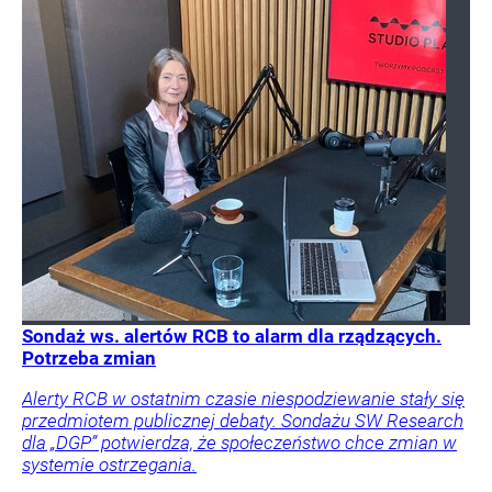
Sondaż ws. alertów RCB to alarm dla rządzących.
Potrzeba zmian
Alerty RCB w ostatnim czasie niespodziewanie stały się
przedmiotem publicznej debaty. Sondażu SW Research
dla „DGP” potwierdza, że społeczeństwo chce zmian w
systemie ostrzegania.