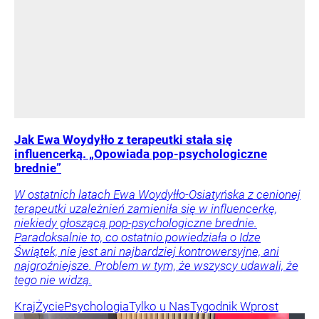
Jak Ewa Woydyłło z terapeutki stała się
influencerką. „Opowiada pop-psychologiczne
brednie”
W ostatnich latach Ewa Woydyłło-Osiatyńska z cenionej
terapeutki uzależnień zamieniła się w influencerkę,
niekiedy głoszącą pop-psychologiczne brednie.
Paradoksalnie to, co ostatnio powiedziała o Idze
Świątek, nie jest ani najbardziej kontrowersyjne, ani
najgroźniejsze. Problem w tym, że wszyscy udawali, że
tego nie widzą.
Kraj
Życie
Psychologia
Tylko u Nas
Tygodnik Wprost