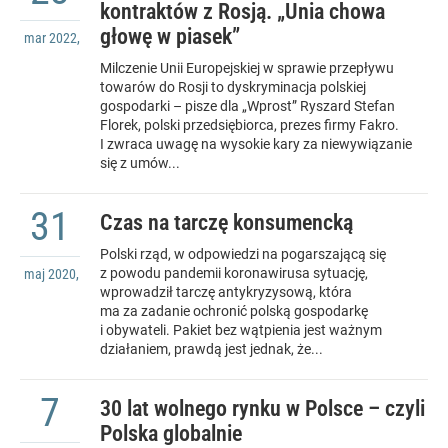
kontraktów z Rosją. „Unia chowa
głowę w piasek”
mar
2022
,
Milczenie Unii Europejskiej w sprawie przepływu
towarów do Rosji to dyskryminacja polskiej
gospodarki – pisze dla „Wprost” Ryszard Stefan
Florek, polski przedsiębiorca, prezes firmy Fakro.
I zwraca uwagę na wysokie kary za niewywiązanie
się z umów...
31
Czas na tarczę konsumencką
Polski rząd, w odpowiedzi na pogarszającą się
z powodu pandemii koronawirusa sytuację,
maj
2020
,
wprowadził tarczę antykryzysową, która
ma za zadanie ochronić polską gospodarkę
i obywateli. Pakiet bez wątpienia jest ważnym
działaniem, prawdą jest jednak, że...
7
30 lat wolnego rynku w Polsce – czyli
Polska globalnie