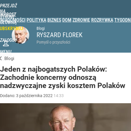
PRZEJDŹ
NA
WPROST
STRONĘ
WIADOMOŚCI
POLITYKA
BIZNES
DOM
ZDROWIE
ROZRYWKA
TYGODN
GŁÓWNĄ
UBSKRYBUJ
Blogi
RYSZARD FLOREK
ZALOGUJ
Pomyśl o przyszłości
MENU
Blogi
Jeden z najbogatszych Polaków:
Zachodnie koncerny odnoszą
nadzwyczajne zyski kosztem Polaków
Dodano:
3
października
2022
14:33