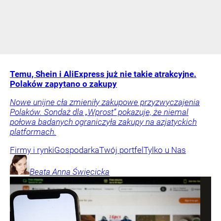
Temu, Shein i AliExpress już nie takie atrakcyjne.
Polaków zapytano o zakupy
Nowe unijne cła zmieniły zakupowe przyzwyczajenia
Polaków. Sondaż dla „Wprost” pokazuje, że niemal
połowa badanych ograniczyła zakupy na azjatyckich
platformach.
Firmy i rynki
Gospodarka
Twój portfel
Tylko u Nas
Beata Anna
Święcicka