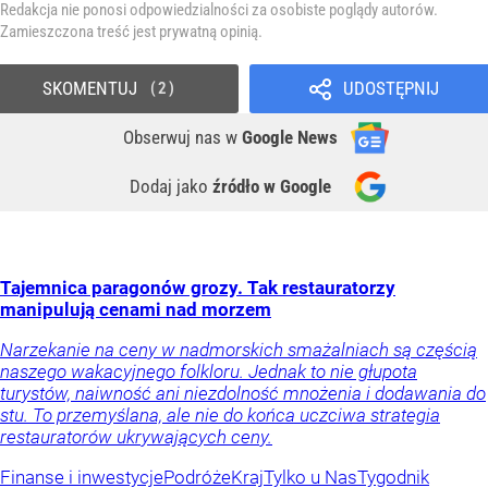
Redakcja nie ponosi odpowiedzialności za osobiste poglądy autorów.
Zamieszczona treść jest prywatną opinią.
SKOMENTUJ
UDOSTĘPNIJ
2
Obserwuj nas
w
Google News
Dodaj jako
źródło w Google
Tajemnica paragonów grozy. Tak restauratorzy
manipulują cenami nad morzem
Narzekanie na ceny w nadmorskich smażalniach są częścią
naszego wakacyjnego folkloru. Jednak to nie głupota
turystów, naiwność ani niezdolność mnożenia i dodawania do
stu. To przemyślana, ale nie do końca uczciwa strategia
restauratorów ukrywających ceny.
Finanse i inwestycje
Podróże
Kraj
Tylko u Nas
Tygodnik