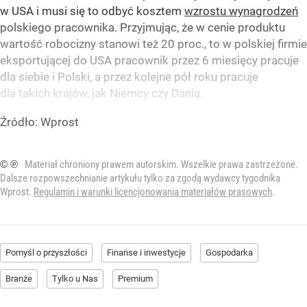
w USA i musi się to odbyć kosztem
wzrostu wynagrodzeń
polskiego pracownika. Przyjmując, że w cenie produktu
wartość robocizny stanowi też 20 proc., to w polskiej firmie
eksportującej do USA pracownik przez 6 miesięcy pracuje
dla siebie i Polski, a przez kolejne pół roku pracuje
dla takich krajów, jak Niemcy czy Dania.
Źródło:
Wprost
© ℗
Materiał chroniony prawem autorskim. Wszelkie prawa zastrzeżone.
Dalsze rozpowszechnianie artykułu tylko za zgodą wydawcy tygodnika
Wprost.
Regulamin i warunki licencjonowania materiałów prasowych
.
Pomyśl o przyszłości
Finanse i inwestycje
Gospodarka
Branże
Tylko u Nas
Premium