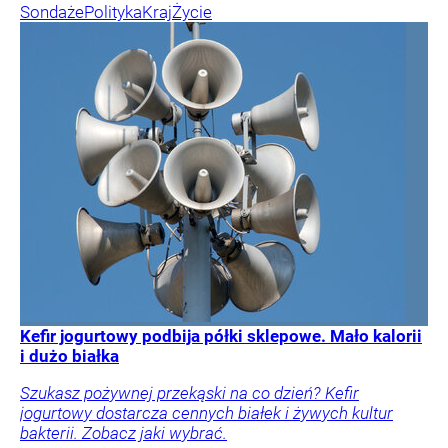
Sondaże
Polityka
Kraj
Życie
Kefir jogurtowy podbija półki sklepowe. Mało kalorii
i dużo białka
Szukasz pożywnej przekąski na co dzień? Kefir
jogurtowy dostarcza cennych białek i żywych kultur
bakterii. Zobacz jaki wybrać.