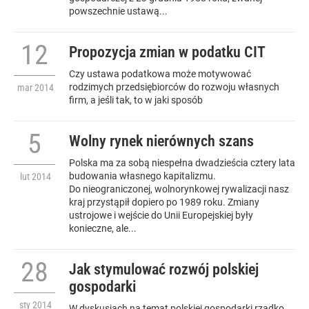
powszechnie ustawą...
12
Propozycja zmian w podatku CIT
Czy ustawa podatkowa może motywować
rodzimych przedsiębiorców do rozwoju własnych
mar
2014
firm, a jeśli tak, to w jaki sposób
5
Wolny rynek nierównych szans
Polska ma za sobą niespełna dwadzieścia cztery lata
budowania własnego kapitalizmu.
lut
2014
Do nieograniczonej, wolnorynkowej rywalizacji nasz
kraj przystąpił dopiero po 1989 roku. Zmiany
ustrojowe i wejście do Unii Europejskiej były
konieczne, ale...
28
Jak stymulować rozwój polskiej
gospodarki
sty
2014
W dyskusjach na temat polskiej gospodarki rzadko