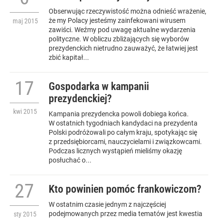
Obserwując rzeczywistość można odnieść wrażenie,
że my Polacy jesteśmy zainfekowani wirusem
maj
2015
zawiści. Weźmy pod uwagę aktualne wydarzenia
polityczne. W obliczu zbliżających się wyborów
prezydenckich nietrudno zauważyć, że łatwiej jest
zbić kapitał...
17
Gospodarka w kampanii
prezydenckiej?
kwi
2015
Kampania prezydencka powoli dobiega końca.
W ostatnich tygodniach kandydaci na prezydenta
Polski podróżowali po całym kraju, spotykając się
z przedsiębiorcami, nauczycielami i związkowcami.
Podczas licznych wystąpień mieliśmy okazję
posłuchać o...
27
Kto powinien pomóc frankowiczom?
W ostatnim czasie jednym z najczęściej
podejmowanych przez media tematów jest kwestia
sty
2015