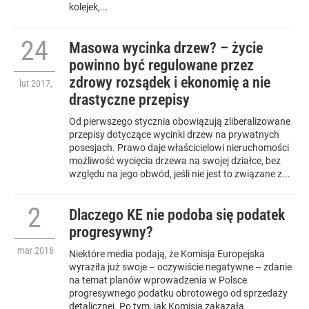
kolejek,...
24
Masowa wycinka drzew? – życie
powinno być regulowane przez
zdrowy rozsądek i ekonomię a nie
lut
2017
,
drastyczne przepisy
Od pierwszego stycznia obowiązują zliberalizowane
przepisy dotyczące wycinki drzew na prywatnych
posesjach. Prawo daje właścicielowi nieruchomości
możliwość wycięcia drzewa na swojej działce, bez
względu na jego obwód, jeśli nie jest to związane z...
2
Dlaczego KE nie podoba się podatek
progresywny?
mar
2016
Niektóre media podają, że Komisja Europejska
wyraziła już swoje – oczywiście negatywne – zdanie
na temat planów wprowadzenia w Polsce
progresywnego podatku obrotowego od sprzedaży
detalicznej. Po tym, jak Komisja zakazała