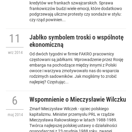
kredytów we frankach szwajcarskich. Sprawa
frankowiczów budzi wiele emocji, które dodatkowo
podgrzewają uliczne protesty czy sondaże w stylu:
czy rząd powinien...
11
Jabłko symbolem troski o wspólnotę
ekonomiczną
wrz
2014
Od dwóch tygodni w firmie FAKRO pracownicy
częstowani są jabłkami. Wprowadzenie przez Rosję
embarga na pochodzące między innymi z Polski
owoce i warzywa zmotywowało nas do wsparcia
rodzimych sadowników. Jak mogliśmy to zrobić
najlepiej? Częstując...
6
Wspomnienie o Mieczysławie Wilczku
Zmarł Mieczysław Wilczek - ojciec polskiego
kapitalizmu. Minister przemysłu PRL w rządzie
maj
2014
Mieczysława Rakowskiego w latach 1988-1989.
Twórca najlepszej polskiej ustawy o działalności
gospodarczej z 23 grudnia 1988 roku, zwanej