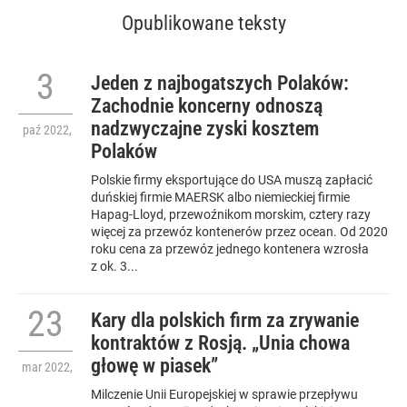
Opublikowane teksty
3
Jeden z najbogatszych Polaków:
Zachodnie koncerny odnoszą
nadzwyczajne zyski kosztem
paź
2022
,
Polaków
Polskie firmy eksportujące do USA muszą zapłacić
duńskiej firmie MAERSK albo niemieckiej firmie
Hapag-Lloyd, przewoźnikom morskim, cztery razy
więcej za przewóz kontenerów przez ocean. Od 2020
roku cena za przewóz jednego kontenera wzrosła
z ok. 3...
23
Kary dla polskich firm za zrywanie
kontraktów z Rosją. „Unia chowa
głowę w piasek”
mar
2022
,
Milczenie Unii Europejskiej w sprawie przepływu