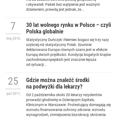
i obywateli. Pakiet bez wątpienia jest ważnym
działaniem, prawdą jest jednak, że...
7
30 lat wolnego rynku w Polsce – czyli
Polska globalnie
maj
2019
,
Statystyczny Duńczyk i Niemiec bogaci się trzy razy
szybciej niż statystyczny Polak. Szumnie
deklarowana Europa równych szans jest w efekcie
Europą dwóch prędkości. Kondycja bogatych krajów
zachodnioeuropejskich jest znacznie lepsza
od sytuacji...
25
Gdzie można znaleźć środki
na podwyżki dla lekarzy?
paź
2017
,
Od 2 października około 20 lekarzy rezydentów
prowadzi głodówkę w Dziecięcym Szpitalu
Klinicznym w Warszawie. Protestujący domagają się
wzrostu finansowania ochrony zdrowia: wzrostu
wynagrodzeń, zmniejszenia biurokracji, skrócenia