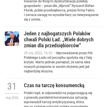
towarów do Rosji to dyskryminacja polskiej
gospodarki – pisze dla „Wprost” Ryszard Stefan
Florek, polski przedsiębiorca, prezes firmy Fakro.
I zwraca uwagę na wysokie kary za niewywiązanie
się z umów...
Jeden z najbogatszych Polaków
chwali Polski Ład. „Wiele dobrych
zmian dla przedsiębiorców”
29
sty
2022
,
16:52
—
Wprowadzenie przez PiS
Polskiego Ładu od początku spotyka się z falą
krytyki. Warto jednak pamiętać, że sama idea
nowych przepisów w swoim złożeniu jest jak
najbardziej słuszna.
31
Czas na tarczę konsumencką
Polski rząd, w odpowiedzi na pogarszającą się
z powodu pandemii koronawirusa sytuację,
maj
2020
,
wprowadził tarczę antykryzysową, która
ma za zadanie ochronić polską gospodarkę