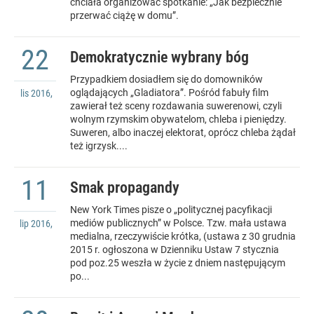
chciała organizować spotkanie: „Jak bezpiecznie
przerwać ciążę w domu”.
22
Demokratycznie wybrany bóg
Przypadkiem dosiadłem się do domowników
oglądających „Gladiatora”. Pośród fabuły film
lis
2016
,
zawierał też sceny rozdawania suwerenowi, czyli
wolnym rzymskim obywatelom, chleba i pieniędzy.
Suweren, albo inaczej elektorat, oprócz chleba żądał
też igrzysk....
11
Smak propagandy
New York Times pisze o „politycznej pacyfikacji
mediów publicznych” w Polsce. Tzw. mała ustawa
lip
2016
,
medialna, rzeczywiście krótka, (ustawa z 30 grudnia
2015 r. ogłoszona w Dzienniku Ustaw 7 stycznia
pod poz.25 weszła w życie z dniem następującym
po...