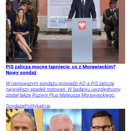
PiS zalicza mocne tąpnięcie, co z Morawieckim?
Nowy sondaż
W najnowszym sondażu prowadzi KO, a PiS zalicza
największy spadek notowań. W badaniu uwzględniony
został także Rozwój Plus Mateusza Morawieckiego.
Sondaże
Polityka
Kraj