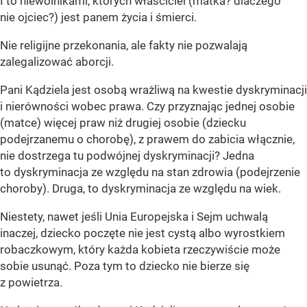
I to niewolnikami, których właściciel (matka? dlaczego
nie ojciec?) jest panem życia i śmierci.
Nie religijne przekonania, ale fakty nie pozwalają
zalegalizować aborcji.
Pani Kądziela jest osobą wrażliwą na kwestie dyskryminacji
i nierówności wobec prawa. Czy przyznając jednej osobie
(matce) więcej praw niż drugiej osobie (dziecku
podejrzanemu o chorobę), z prawem do zabicia włącznie,
nie dostrzega tu podwójnej dyskryminacji? Jedna
to dyskryminacja ze względu na stan zdrowia (podejrzenie
choroby). Druga, to dyskryminacja ze względu na wiek.
Niestety, nawet jeśli Unia Europejska i Sejm uchwalą
inaczej, dziecko poczęte nie jest cystą albo wyrostkiem
robaczkowym, który każda kobieta rzeczywiście może
sobie usunąć. Poza tym to dziecko nie bierze się
z powietrza.