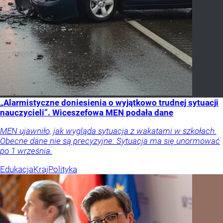
„Alarmistyczne doniesienia o wyjątkowo trudnej sytuacji
nauczycieli”. Wiceszefowa MEN podała dane
MEN ujawniło, jak wygląda sytuacja z wakatami w szkołach.
Obecne dane nie są precyzyjne. Sytuacja ma się unormować
po 1 września.
Edukacja
Kraj
Polityka