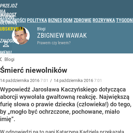
PRZEJDŹ
NA
WPROST
STRONĘ
WIADOMOŚCI
POLITYKA
BIZNES
DOM
ZDROWIE
ROZRYWKA
TYGODN
GŁÓWNĄ
UBSKRYBUJ
Blogi
ZBIGNIEW WAWAK
ZALOGUJ
Prawem czy lewem?
MENU
Blogi
Śmierć niewolników
14
października
2016
7:01
/
14
października
2016
7:01
Wypowiedź Jarosława Kaczyńskiego dotycząca
aborcji wywołała gwałtowną reakcję. Największą
furię słowa o prawie dziecka (człowieka!) do tego,
by „mogło być ochrzczone, pochowane, miało
imię”.
W odpowiedzi na to pani Katarzyna Kądziela przekazała