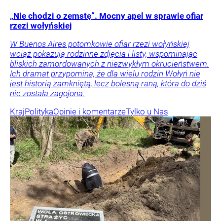
„Nie chodzi o zemstę”. Mocny apel w sprawie ofiar
rzezi wołyńskiej
W Buenos Aires potomkowie ofiar rzezi wołyńskiej
wciąż pokazują rodzinne zdjęcia i listy, wspominając
bliskich zamordowanych z niezwykłym okrucieństwem.
Ich dramat przypomina, że dla wielu rodzin Wołyń nie
jest historią zamkniętą, lecz bolesną raną, która do dziś
nie została zagojona.
Kraj
Polityka
Opinie i komentarze
Tylko u Nas