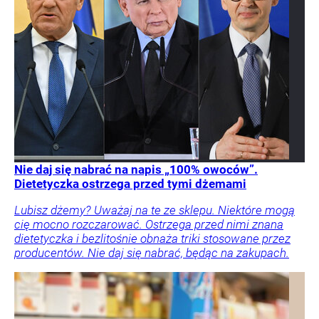
Nie daj się nabrać na napis „100% owoców”.
Dietetyczka ostrzega przed tymi dżemami
Lubisz dżemy? Uważaj na te ze sklepu. Niektóre mogą
cię mocno rozczarować. Ostrzega przed nimi znana
dietetyczka i bezlitośnie obnaża triki stosowane przez
producentów. Nie daj się nabrać, będąc na zakupach.