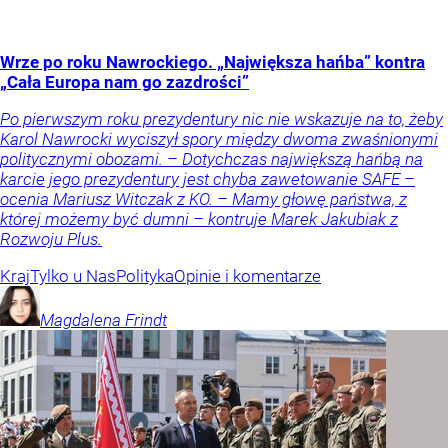
Wrze po roku Nawrockiego. „Największa hańba” kontra
„Cała Europa nam go zazdrości”
Po pierwszym roku prezydentury nic nie wskazuje na to, żeby
Karol Nawrocki wyciszył spory między dwoma zwaśnionymi
politycznymi obozami. – Dotychczas największą hańbą na
karcie jego prezydentury jest chyba zawetowanie SAFE –
ocenia Mariusz Witczak z KO. – Mamy głowę państwa, z
której możemy być dumni – kontruje Marek Jakubiak z
Rozwoju Plus.
Kraj
Tylko u Nas
Polityka
Opinie i komentarze
Magdalena
Frindt