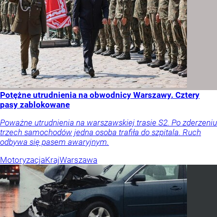
Potężne utrudnienia na obwodnicy Warszawy. Cztery
pasy zablokowane
Poważne utrudnienia na warszawskiej trasie S2. Po zderzeniu
trzech samochodów jedna osoba trafiła do szpitala. Ruch
odbywa się pasem awaryjnym.
Motoryzacja
Kraj
Warszawa