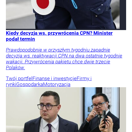
Kiedy decyzja ws. przywrócenia CPN? Minister
podał termin
Prawdopodobnie w przyszłym tygodniu zapadnie
decyzja ws. reaktywacji CPN na dwa ostatnie tygodnie
wakacji. Przywrócenia pakietu chce dwie trzecie
Polaków.
Twój portfel
Finanse i inwestycje
Firmy i
rynki
Gospodarka
Motoryzacja