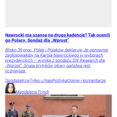
Nawrocki ma szansę na drugą kadencję? Tak ocenili
go Polacy. Sondaż dla „Wprost”
Blisko 39 proc. Polek i Polaków deklaruje, że ponownie
zagłosowałoby na Karola Nawrockiego w wyborach
prezydenckich – wynika z sondażu SW Research dla
„Wprost”. Grupa krytyków głowy państwa jest
liczniejsza.
Sondaże
Kraj
Tylko u Nas
Polityka
Opinie i komentarze
Magdalena
Frindt