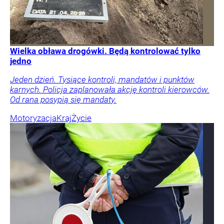
Wielka obława drogówki. Będą kontrolować tylko
jedno
Jeden dzień. Tysiące kontroli, mandatów i punktów
karnych. Policja zaplanowała akcję kontroli kierowców.
Od rana posypią się mandaty.
Motoryzacja
Kraj
Życie