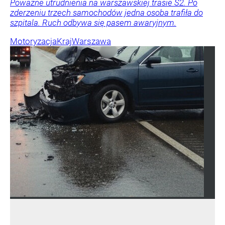
Poważne utrudnienia na warszawskiej trasie S2. Po
zderzeniu trzech samochodów jedna osoba trafiła do
szpitala. Ruch odbywa się pasem awaryjnym.
Motoryzacja
Kraj
Warszawa