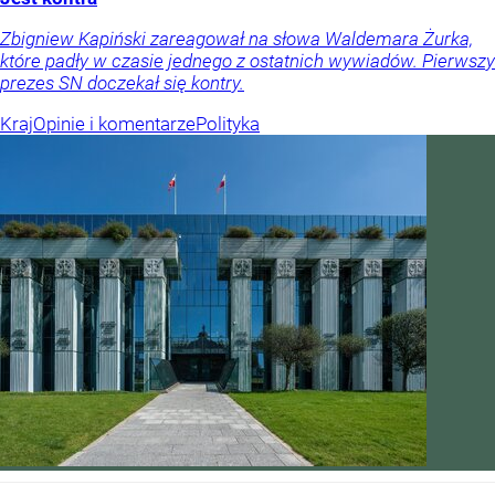
Zbigniew Kapiński zareagował na słowa Waldemara Żurka,
które padły w czasie jednego z ostatnich wywiadów. Pierwszy
prezes SN doczekał się kontry.
Kraj
Opinie i komentarze
Polityka