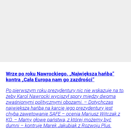
Wrze po roku Nawrockiego. „Największa hańba”
kontra „Cała Europa nam go zazdrości”
Po pierwszym roku prezydentury nic nie wskazuje na to,
żeby Karol Nawrocki wyciszył spory między dwoma
zwaśnionymi politycznymi obozami. – Dotychczas
największą hańbą na karcie jego prezydentury jest
chyba zawetowanie SAFE – ocenia Mariusz Witczak z
KO. – Mamy głowę państwa, z której możemy być
dumni – kontruje Marek Jakubiak z Rozwoju Plus.