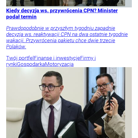
Kiedy decyzja ws. przywrócenia CPN? Minister
podał termin
Prawdopodobnie w przyszłym tygodniu zapadnie
decyzja ws. reaktywacji CPN na dwa ostatnie tygodnie
wakacji. Przywrócenia pakietu chce dwie trzecie
Polaków.
Twój portfel
Finanse i inwestycje
Firmy i
rynki
Gospodarka
Motoryzacja