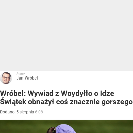
Autor:
Jan Wróbel
Wróbel: Wywiad z Woydyłło o Idze
Świątek obnażył coś znacznie gorszego
Dodano:
5
sierpnia
6:08