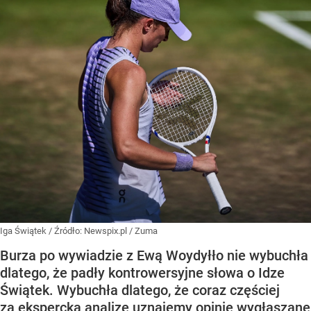
Iga Świątek
/ Źródło:
Newspix.pl
/
Zuma
Burza po wywiadzie z Ewą Woydyłło nie wybuchła
dlatego, że padły kontrowersyjne słowa o Idze
Świątek. Wybuchła dlatego, że coraz częściej
za ekspercką analizę uznajemy opinie wygłaszane