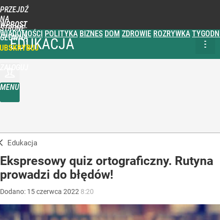
PRZEJDŹ
NA
WPROST
STRONĘ
WIADOMOŚCI
POLITYKA
BIZNES
DOM
ZDROWIE
ROZRYWKA
TYGODN
GŁÓWNĄ
EDUKACJA
UBSKRYBUJ
ZALOGUJ
MENU
Edukacja
Ekspresowy quiz ortograficzny. Rutyna
prowadzi do błędów!
Dodano:
15
czerwca
2022
8:20