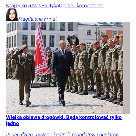
Kraj
Tylko u Nas
Polityka
Opinie i komentarze
Magdalena
Frindt
Wielka obława drogówki. Będą kontrolować tylko
jedno
Jeden dzień. Tysiące kontroli, mandatów i punktów