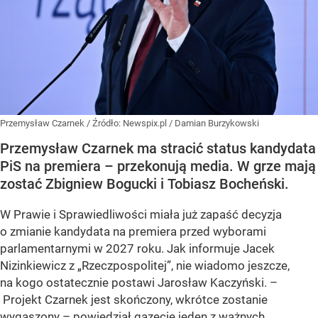
Przemysław Czarnek
/ Źródło:
Newspix.pl
/
Damian Burzykowski
Przemysław Czarnek ma stracić status kandydata
PiS na premiera – przekonują media. W grze mają
zostać Zbigniew Bogucki i Tobiasz Bocheński.
W Prawie i Sprawiedliwości miała już zapaść decyzja
o zmianie kandydata na premiera przed wyborami
parlamentarnymi w 2027 roku. Jak informuje Jacek
Nizinkiewicz z „Rzeczpospolitej”, nie wiadomo jeszcze,
na kogo ostatecznie postawi Jarosław Kaczyński. –
Projekt Czarnek jest skończony, wkrótce zostanie
wygaszony – powiedział gazecie jeden z ważnych