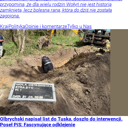
przypomina, że dla wielu rodzin Wołyń nie jest historią
zamkniętą, lecz bolesną raną, która do dziś nie została
zagojona.
Kraj
Polityka
Opinie i komentarze
Tylko u Nas
Olbrychski napisał list do Tuska, doszło do interwencji.
Poseł PiS: Fascynujące odklejenie