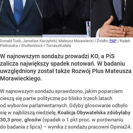
Donald Tusk, Jarosław Kaczyński, Mateusz Morawiecki
/ Źródło:
PAP
/
Radek
Pietruszka / Shutterstock / TomaszKudala
W najnowszym sondażu prowadzi KO, a PiS
zalicza największy spadek notowań. W badaniu
uwzględniony został także Rozwój Plus Mateusza
Morawieckiego.
W najnowszym sondażu sprawdzono, jakim poparciem
cieszą się partie polityczne po blisko trzech latach
od wyborów parlamentarnych. Gdyby głosowanie odbyło
się w najbliższą niedzielę,
Koalicja Obywatelska zdobyłaby
30,3 proc. głosów
(spadek o 1 pkt proc. w porównaniu
do badania z lipca) – wynika z sondażu pracowni Opinia24.