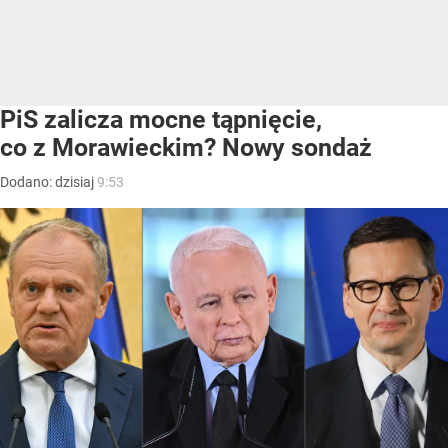
PiS zalicza mocne tąpnięcie,
co z Morawieckim? Nowy sondaż
Dodano:
dzisiaj
9:53