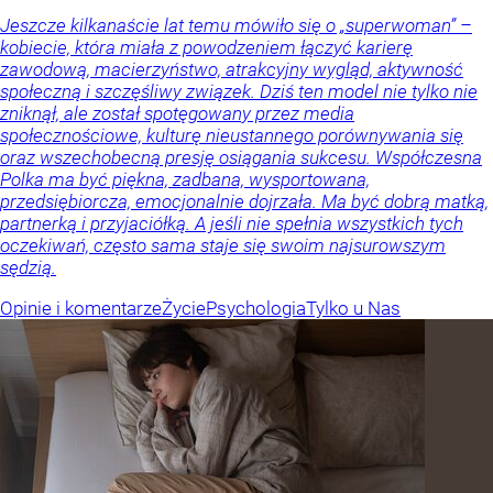
Jeszcze kilkanaście lat temu mówiło się o „superwoman” –
kobiecie, która miała z powodzeniem łączyć karierę
zawodową, macierzyństwo, atrakcyjny wygląd, aktywność
społeczną i szczęśliwy związek. Dziś ten model nie tylko nie
zniknął, ale został spotęgowany przez media
społecznościowe, kulturę nieustannego porównywania się
oraz wszechobecną presję osiągania sukcesu. Współczesna
Polka ma być piękna, zadbana, wysportowana,
przedsiębiorcza, emocjonalnie dojrzała. Ma być dobrą matką,
partnerką i przyjaciółką. A jeśli nie spełnia wszystkich tych
oczekiwań, często sama staje się swoim najsurowszym
sędzią.
Opinie i komentarze
Życie
Psychologia
Tylko u Nas