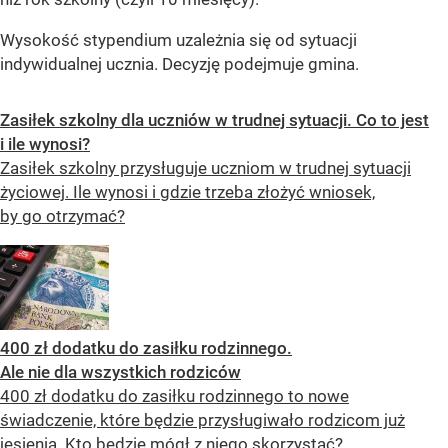
Wysokość stypendium uzależnia się od sytuacji
indywidualnej ucznia. Decyzję podejmuje gmina.
Zasiłek szkolny dla uczniów w trudnej sytuacji. Co to jest
i ile wynosi?
Zasiłek szkolny przysługuje uczniom w trudnej sytuacji
życiowej. Ile wynosi i gdzie trzeba złożyć wniosek,
by go otrzymać?
400 zł dodatku do zasiłku rodzinnego.
Ale nie dla wszystkich rodziców
400 zł dodatku do zasiłku rodzinnego to nowe
świadczenie, które będzie przysługiwało rodzicom już
jesienią. Kto będzie mógł z niego skorzystać?