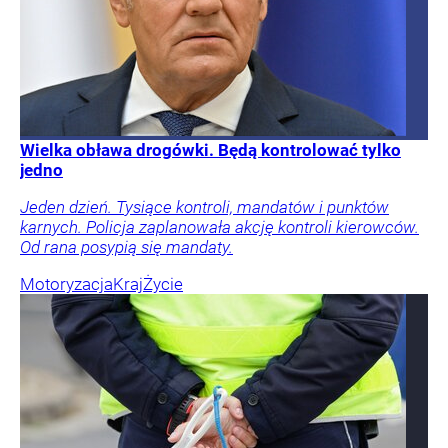
Wielka obława drogówki. Będą kontrolować tylko
jedno
Jeden dzień. Tysiące kontroli, mandatów i punktów
karnych. Policja zaplanowała akcję kontroli kierowców.
Od rana posypią się mandaty.
Motoryzacja
Kraj
Życie