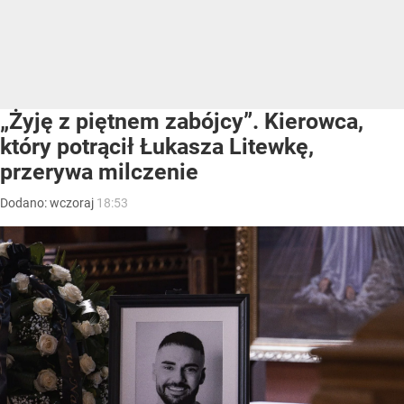
„Żyję z piętnem zabójcy”. Kierowca,
który potrącił Łukasza Litewkę,
przerywa milczenie
Dodano:
wczoraj
18:53