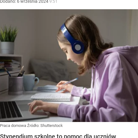
Dodano:
6
września
2024
9:51
Praca domowa
Źródło:
Shutterstock
Stypendium szkolne to pomoc dla uczniów