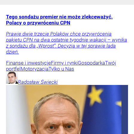
Tego sondażu premier nie może zlekceważyć.
Polacy o przywróceniu CPN
Prawie dwie trzecie Polaków chce przywrócenia
pakietu CPN na dwa ostatnie tygodnie wakacji – wynika
z sondażu dla „Wprost”. Decyzja w tej sprawie lada
dzień.
Finanse i inwestycje
Firmy i rynki
Gospodarka
Twój
portfel
Motoryzacja
Tylko u Nas
Radosław
Święcki