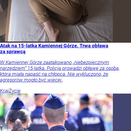
Atak na 15-latka Kamiennej Górze. Trwa obława
za sprawcą
W Kamiennej Górze zaatakowano „niebezpiecznym
narzędziem” 15-latka. Policja prowadzi obławę za osobą,
która miała napaść na chłopca. Nie wykluczono, że
agresorów mogło być więcej.
Kraj
Życie