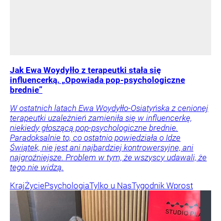
Jak Ewa Woydyłło z terapeutki stała się
influencerką. „Opowiada pop-psychologiczne
brednie”
W ostatnich latach Ewa Woydyłło-Osiatyńska z cenionej
terapeutki uzależnień zamieniła się w influencerkę,
niekiedy głoszącą pop-psychologiczne brednie.
Paradoksalnie to, co ostatnio powiedziała o Idze
Świątek, nie jest ani najbardziej kontrowersyjne, ani
najgroźniejsze. Problem w tym, że wszyscy udawali, że
tego nie widzą.
Kraj
Życie
Psychologia
Tylko u Nas
Tygodnik Wprost