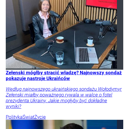
Zełenski mógłby stracić władzę? Najnowszy sondaż
pokazuje nastroje Ukraińców
Według najnowszego ukraińskiego sondażu Wołodymyr
Zełenski miałby poważnego rywala w walce o fotel
prezydenta Ukrainy. Jakie mogłyby być dokładne
wyniki?
Polityka
Świat
Życie