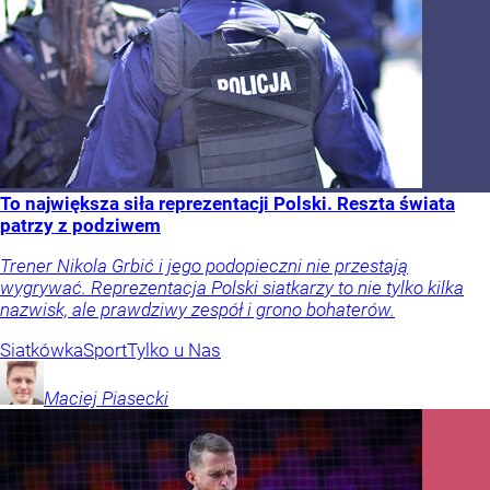
To największa siła reprezentacji Polski. Reszta świata
patrzy z podziwem
Trener Nikola Grbić i jego podopieczni nie przestają
wygrywać. Reprezentacja Polski siatkarzy to nie tylko kilka
nazwisk, ale prawdziwy zespół i grono bohaterów.
Siatkówka
Sport
Tylko u Nas
Maciej
Piasecki