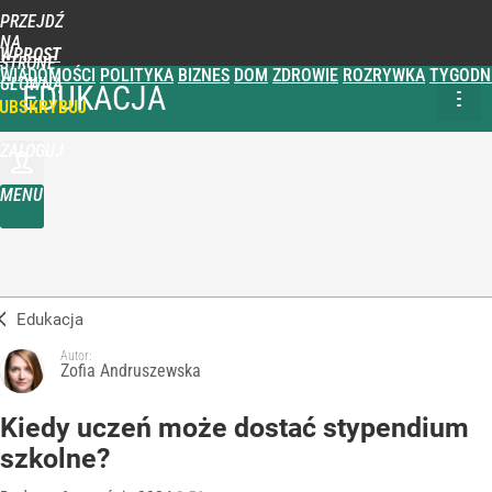
PRZEJDŹ
NA
WPROST
STRONĘ
WIADOMOŚCI
POLITYKA
BIZNES
DOM
ZDROWIE
ROZRYWKA
TYGODN
GŁÓWNĄ
EDUKACJA
UBSKRYBUJ
ZALOGUJ
MENU
Edukacja
Autor:
Zofia Andruszewska
Kiedy uczeń może dostać stypendium
szkolne?