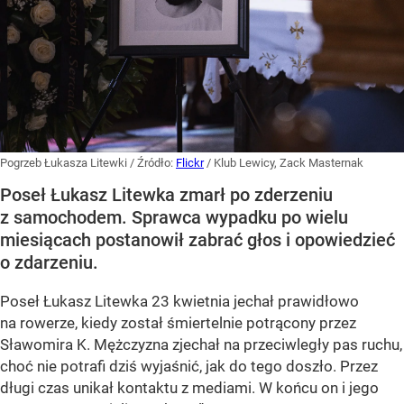
Pogrzeb Łukasza Litewki
/ Źródło:
Flickr
/
Klub Lewicy, Zack Masternak
Poseł Łukasz Litewka zmarł po zderzeniu
z samochodem. Sprawca wypadku po wielu
miesiącach postanowił zabrać głos i opowiedzieć
o zdarzeniu.
Poseł Łukasz Litewka 23 kwietnia jechał prawidłowo
na rowerze, kiedy został śmiertelnie potrącony przez
Sławomira K. Mężczyzna zjechał na przeciwległy pas ruchu,
choć nie potrafi dziś wyjaśnić, jak do tego doszło. Przez
długi czas unikał kontaktu z mediami. W końcu on i jego