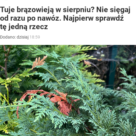
Tuje brązowieją w sierpniu? Nie sięgaj
od razu po nawóz. Najpierw sprawdź
tę jedną rzecz
Dodano:
dzisiaj
18:59