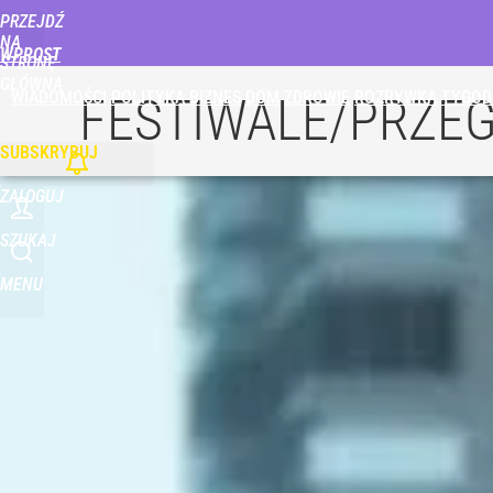
PRZEJDŹ
Udostępnij
0
Skomentuj
NA
WPROST
STRONĘ
GŁÓWNĄ
WIADOMOŚCI
POLITYKA
BIZNES
DOM
ZDROWIE
ROZRYWKA
TYGOD
FESTIWALE/PRZE
SUBSKRYBUJ
ZALOGUJ
SZUKAJ
MENU