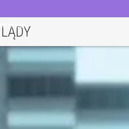
NIK
PREMIUM
GLĄDY