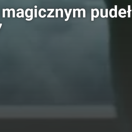
z magicznym pude
7