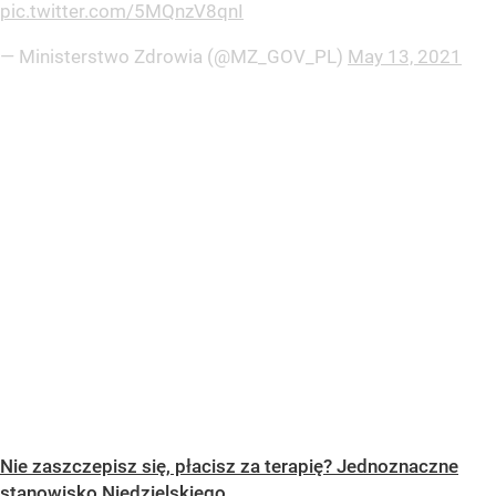
pic.twitter.com/5MQnzV8qnI
— Ministerstwo Zdrowia (@MZ_GOV_PL)
May 13, 2021
Nie zaszczepisz się, płacisz za terapię? Jednoznaczne
stanowisko Niedzielskiego