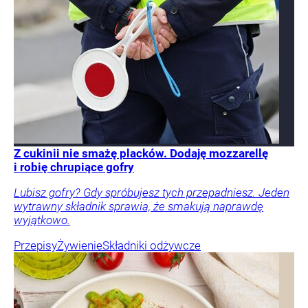
Z cukinii nie smażę placków. Dodaję mozzarellę
i robię chrupiące gofry
Lubisz gofry? Gdy spróbujesz tych przepadniesz. Jeden
wytrawny składnik sprawia, że smakują naprawdę
wyjątkowo.
Przepisy
Żywienie
Składniki odżywcze