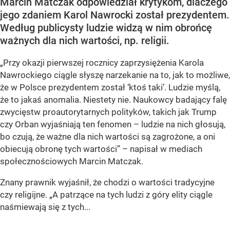
Marcin Matczak odpowiedział krytykom, dlaczego
jego zdaniem Karol Nawrocki został prezydentem.
Według publicysty ludzie widzą w nim obrońcę
ważnych dla nich wartości, np. religii.
„Przy okazji pierwszej rocznicy zaprzysiężenia Karola
Nawrockiego ciągle słyszę narzekanie na to, jak to możliwe,
że w Polsce prezydentem został ‘ktoś taki’. Ludzie myślą,
że to jakaś anomalia. Niestety nie. Naukowcy badający falę
zwycięstw proautorytarnych polityków, takich jak Trump
czy Orban wyjaśniają ten fenomen – ludzie na nich głosują,
bo czują, że ważne dla nich wartości są zagrożone, a oni
obiecują obronę tych wartości” – napisał w mediach
społecznościowych Marcin Matczak.
Znany prawnik wyjaśnił, że chodzi o wartości tradycyjne
czy religijne. „A patrzące na tych ludzi z góry elity ciągle
naśmiewają się z tych...