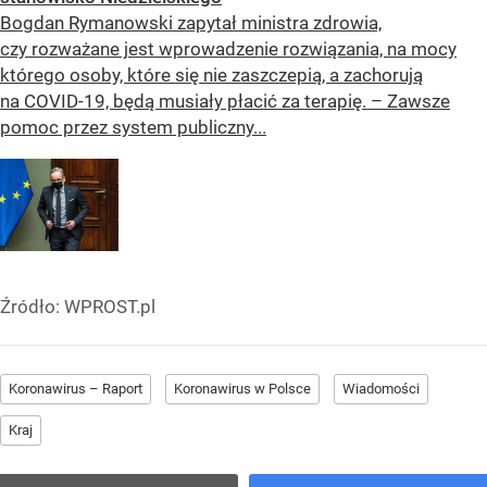
Bogdan Rymanowski zapytał ministra zdrowia,
czy rozważane jest wprowadzenie rozwiązania, na mocy
którego osoby, które się nie zaszczepią, a zachorują
na COVID-19, będą musiały płacić za terapię. – Zawsze
pomoc przez system publiczny...
Źródło:
WPROST.pl
Koronawirus – Raport
Koronawirus w Polsce
Wiadomości
Kraj