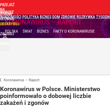
PRZEJDŹ
NA
WPROST
STRONĘ
WIADOMOŚCI
POLITYKA
BIZNES
DOM
ZDROWIE
ROZRYWKA
TYGODN
GŁÓWNĄ
KORONAWIRUS – RAPORT
UBSKRYBUJ
POLSKA
ŚWIAT
BIZNES
FAKTY
O KORONAWIRUSIE
ZALOGUJ
MENU
Koronawirus – Raport
Koronawirus w Polsce. Ministerstwo
poinformowało o dobowej liczbie
zakażeń i zgonów