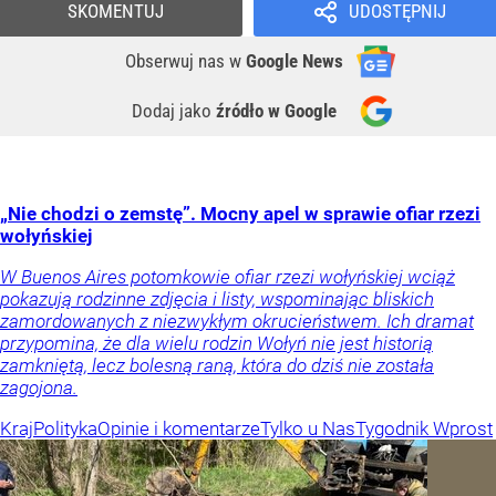
SKOMENTUJ
UDOSTĘPNIJ
Obserwuj nas
w
Google News
Dodaj jako
źródło w Google
„Nie chodzi o zemstę”. Mocny apel w sprawie ofiar rzezi
wołyńskiej
W Buenos Aires potomkowie ofiar rzezi wołyńskiej wciąż
pokazują rodzinne zdjęcia i listy, wspominając bliskich
zamordowanych z niezwykłym okrucieństwem. Ich dramat
przypomina, że dla wielu rodzin Wołyń nie jest historią
zamkniętą, lecz bolesną raną, która do dziś nie została
zagojona.
Kraj
Polityka
Opinie i komentarze
Tylko u Nas
Tygodnik Wprost