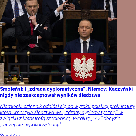
Smoleńsk i „zdrada dyplomatyczna”. Niemcy: Kaczyński
nigdy nie zaakceptował wyników śledztwa
Niemiecki dziennik odniósł się do wyroku polskiej prokuratury,
która umorzyła śledztwo ws. „zdrady dyplomatycznej” w
związku z katastrofą smoleńską. Według „FAZ” decyzja
„raczej nie uspokoi sytuacji”.
Świat
Kraj