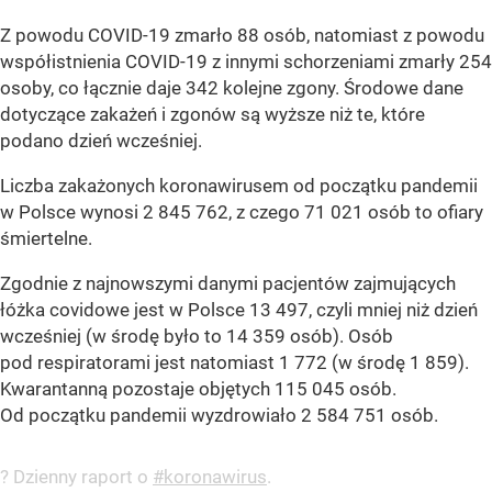
Z powodu COVID-19 zmarło 88 osób, natomiast z powodu
współistnienia COVID-19 z innymi schorzeniami zmarły 254
osoby, co łącznie daje 342 kolejne zgony. Środowe dane
dotyczące zakażeń i zgonów są wyższe niż te, które
podano dzień wcześniej.
Liczba zakażonych koronawirusem od początku pandemii
w Polsce wynosi 2 845 762, z czego 71 021 osób to ofiary
śmiertelne.
Zgodnie z najnowszymi danymi pacjentów zajmujących
łóżka covidowe jest w Polsce 13 497, czyli mniej niż dzień
wcześniej (w środę było to 14 359 osób). Osób
pod respiratorami jest natomiast 1 772 (w środę 1 859).
Kwarantanną pozostaje objętych 115 045 osób.
Od początku pandemii wyzdrowiało 2 584 751 osób.
? Dzienny raport o
#koronawirus
.