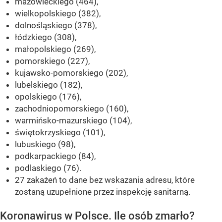
mazowieckiego (464),
wielkopolskiego (382),
dolnośląskiego (378),
łódzkiego (308),
małopolskiego (269),
pomorskiego (227),
kujawsko-pomorskiego (202),
lubelskiego (182),
opolskiego (176),
zachodniopomorskiego (160),
warmińsko-mazurskiego (104),
świętokrzyskiego (101),
lubuskiego (98),
podkarpackiego (84),
podlaskiego (76).
27 zakażeń to dane bez wskazania adresu, które
zostaną uzupełnione przez inspekcję sanitarną.
Koronawirus w Polsce. Ile osób zmarło?