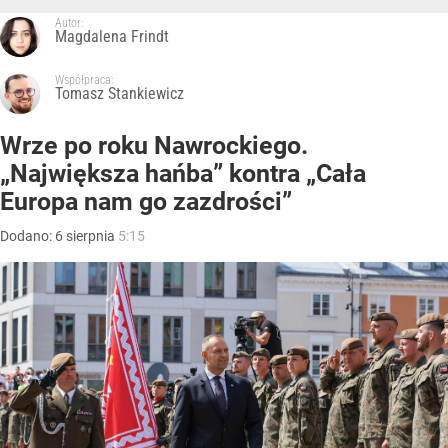
Autor:
Magdalena Frindt
Współpraca:
Tomasz Stankiewicz
Wrze po roku Nawrockiego.
„Największa hańba” kontra „Cała
Europa nam go zazdrości”
Dodano:
6
sierpnia
5:15