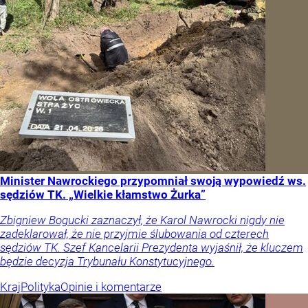
Minister Nawrockiego przypomniał swoją wypowiedź ws.
sędziów TK. „Wielkie kłamstwo Żurka”
Zbigniew Bogucki zaznaczył, że Karol Nawrocki nigdy nie
zadeklarował, że nie przyjmie ślubowania od czterech
sędziów TK. Szef Kancelarii Prezydenta wyjaśnił, że kluczem
będzie decyzja Trybunału Konstytucyjnego.
Kraj
Polityka
Opinie i komentarze