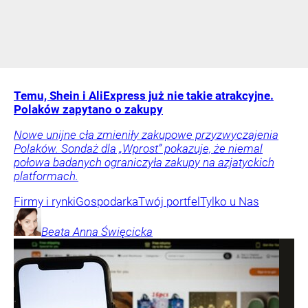
Temu, Shein i AliExpress już nie takie atrakcyjne.
Polaków zapytano o zakupy
Nowe unijne cła zmieniły zakupowe przyzwyczajenia
Polaków. Sondaż dla „Wprost” pokazuje, że niemal
połowa badanych ograniczyła zakupy na azjatyckich
platformach.
Firmy i rynki
Gospodarka
Twój portfel
Tylko u Nas
Beata Anna
Święcicka