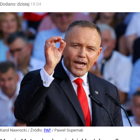
Dodano:
dzisiaj
18:04
Karol Nawrocki
/ Źródło:
PAP
/
Paweł Supernak