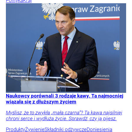
Polityka
Kraj
Naukowcy porównali 3 rodzaje kawy. Ta najmocniej
wiązała się z dłuższym życiem
Myślisz, że to zwykła „mała czarna”? Ta kawa najsilniej
chroni serce i wydłuża życie. Sprawdź, czy ją pijesz.
Produkty
Żywienie
Składniki odżywcze
Doniesienia