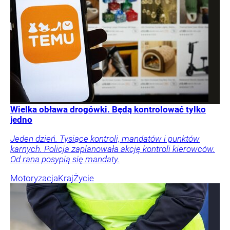
Wielka obława drogówki. Będą kontrolować tylko
jedno
Jeden dzień. Tysiące kontroli, mandatów i punktów
karnych. Policja zaplanowała akcję kontroli kierowców.
Od rana posypią się mandaty.
Motoryzacja
Kraj
Życie