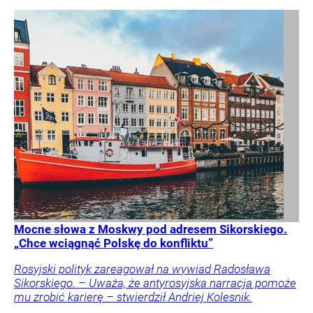
Mocne słowa z Moskwy pod adresem Sikorskiego.
„Chce wciągnąć Polskę do konfliktu”
Rosyjski polityk zareagował na wywiad Radosława
Sikorskiego. – Uważa, że antyrosyjska narracja pomoże
mu zrobić karierę – stwierdził Andriej Kolesnik.