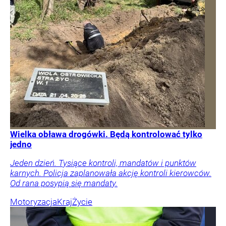
Wielka obława drogówki. Będą kontrolować tylko
jedno
Jeden dzień. Tysiące kontroli, mandatów i punktów
karnych. Policja zaplanowała akcję kontroli kierowców.
Od rana posypią się mandaty.
Motoryzacja
Kraj
Życie