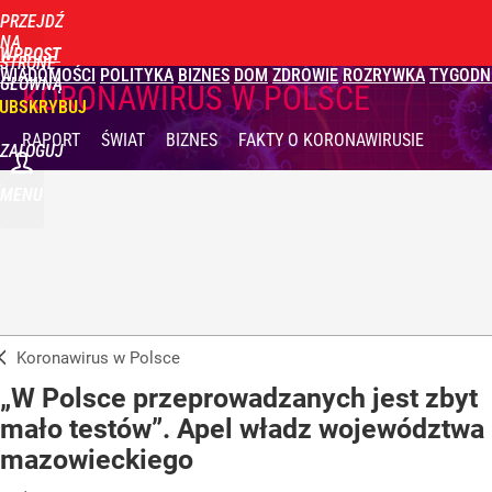
PRZEJDŹ
NA
WPROST
STRONĘ
WIADOMOŚCI
POLITYKA
BIZNES
DOM
ZDROWIE
ROZRYWKA
TYGODN
GŁÓWNĄ
KORONAWIRUS W POLSCE
UBSKRYBUJ
RAPORT
ŚWIAT
BIZNES
FAKTY
O KORONAWIRUSIE
ZALOGUJ
MENU
Koronawirus w Polsce
„W Polsce przeprowadzanych jest zbyt
mało testów”. Apel władz województwa
mazowieckiego