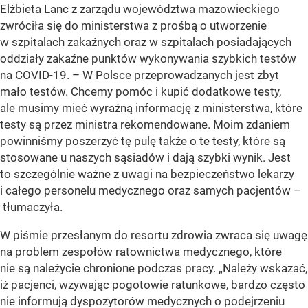
Elżbieta Lanc z zarządu województwa mazowieckiego
zwróciła się do ministerstwa z prośbą o utworzenie
w szpitalach zakaźnych oraz w szpitalach posiadających
oddziały zakaźne punktów wykonywania szybkich testów
na COVID-19. – W Polsce przeprowadzanych jest zbyt
mało testów. Chcemy pomóc i kupić dodatkowe testy,
ale musimy mieć wyraźną informację z ministerstwa, które
testy są przez ministra rekomendowane. Moim zdaniem
powinniśmy poszerzyć tę pulę także o te testy, które są
stosowane u naszych sąsiadów i dają szybki wynik. Jest
to szczególnie ważne z uwagi na bezpieczeństwo lekarzy
i całego personelu medycznego oraz samych pacjentów –
tłumaczyła.
W piśmie przesłanym do resortu zdrowia zwraca się uwagę
na problem zespołów ratownictwa medycznego, które
nie są należycie chronione podczas pracy. „Należy wskazać,
iż pacjenci, wzywając pogotowie ratunkowe, bardzo często
nie informują dyspozytorów medycznych o podejrzeniu