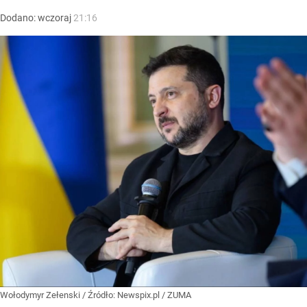
Dodano:
wczoraj
21:16
Wołodymyr Zełenski
/ Źródło:
Newspix.pl
/
ZUMA