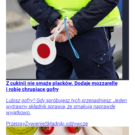
Z cukinii nie smażę placków. Dodaję mozzarellę
i robię chrupiące gofry
Lubisz gofry? Gdy spróbujesz tych przepadniesz. Jeden
wytrawny składnik sprawia, że smakują naprawdę
wyjątkowo.
Przepisy
Żywienie
Składniki odżywcze