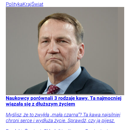
Polityka
Kraj
Świat
Naukowcy porównali 3 rodzaje kawy. Ta najmocniej
wiązała się z dłuższym życiem
Myślisz, że to zwykła „mała czarna”? Ta kawa najsilniej
chroni serce i wydłuża życie. Sprawdź, czy ją pijesz.