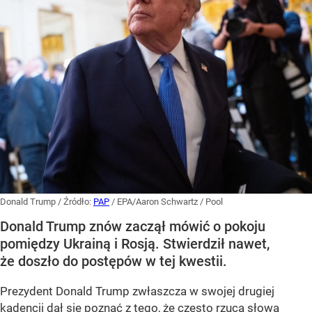
Donald Trump
/ Źródło:
PAP
/
EPA/Aaron Schwartz / Pool
Donald Trump znów zaczął mówić o pokoju
pomiędzy Ukrainą i Rosją. Stwierdził nawet,
że doszło do postępów w tej kwestii.
Prezydent Donald Trump zwłaszcza w swojej drugiej
kadencji dał się poznać z tego, że często rzuca słowa