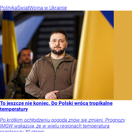
Polityka
Świat
Wojna w Ukrainie
To jeszcze nie koniec. Do Polski wrócą tropikalne
temperatury
Po krótkim ochłodzeniu pogoda znów się zmieni. Prognozy
IMGW wskazują, że w wielu regionach temperatura
przekroczy 30 stopni.