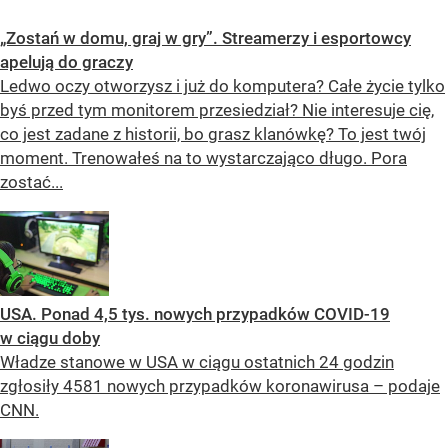
„Zostań w domu, graj w gry”. Streamerzy i esportowcy
apelują do graczy
Ledwo oczy otworzysz i już do komputera? Całe życie tylko
byś przed tym monitorem przesiedział? Nie interesuje cię,
co jest zadane z historii, bo grasz klanówkę? To jest twój
moment. Trenowałeś na to wystarczająco długo. Pora
zostać...
USA. Ponad 4,5 tys. nowych przypadków COVID-19
w ciągu doby
Władze stanowe w USA w ciągu ostatnich 24 godzin
zgłosiły 4581 nowych przypadków koronawirusa – podaje
CNN.