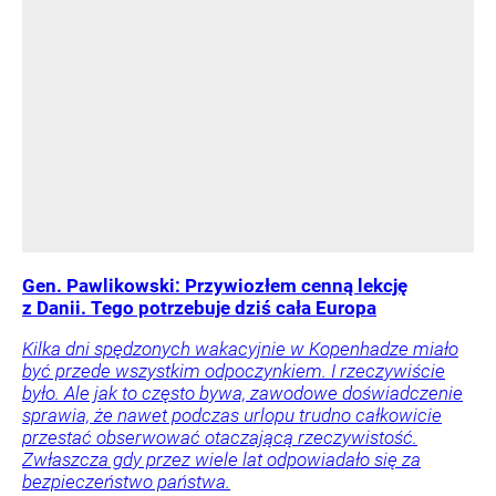
Gen. Pawlikowski: Przywiozłem cenną lekcję
z Danii. Tego potrzebuje dziś cała Europa
Kilka dni spędzonych wakacyjnie w Kopenhadze miało
być przede wszystkim odpoczynkiem. I rzeczywiście
było. Ale jak to często bywa, zawodowe doświadczenie
sprawia, że nawet podczas urlopu trudno całkowicie
przestać obserwować otaczającą rzeczywistość.
Zwłaszcza gdy przez wiele lat odpowiadało się za
bezpieczeństwo państwa.