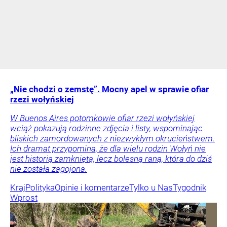
„Nie chodzi o zemstę”. Mocny apel w sprawie ofiar
rzezi wołyńskiej
W Buenos Aires potomkowie ofiar rzezi wołyńskiej
wciąż pokazują rodzinne zdjęcia i listy, wspominając
bliskich zamordowanych z niezwykłym okrucieństwem.
Ich dramat przypomina, że dla wielu rodzin Wołyń nie
jest historią zamkniętą, lecz bolesną raną, która do dziś
nie została zagojona.
Kraj
Polityka
Opinie i komentarze
Tylko u Nas
Tygodnik
Wprost