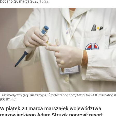
Dodano:
20
marca
2020
16:22
Test medyczny (zdj. ilustracyjne)
Źródło:
fshoq.com/Attribution 4.0 International
(CC BY 4.0)
W piątek 20 marca marszałek województwa
mazowieckiego Adam Struzik poprosił resort