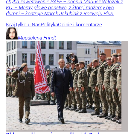
chyba zawetowanie SAFE – ocenia Mariusz Witczak z
KO. – Mamy głowę państwa, z której możemy być
dumni – kontruje Marek Jakubiak z Rozwoju Plus.
Kraj
Tylko u Nas
Polityka
Opinie i komentarze
Magdalena
Frindt