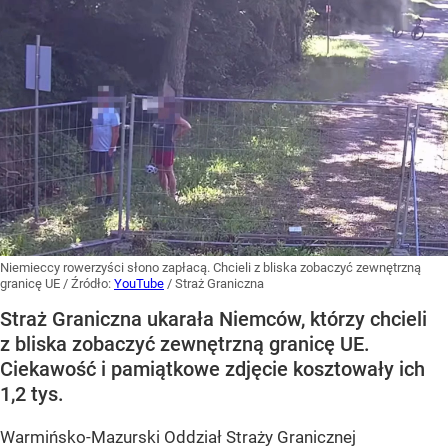
Niemieccy rowerzyści słono zapłacą. Chcieli z bliska zobaczyć zewnętrzną
granicę UE
/ Źródło:
YouTube
/
Straż Graniczna
Straż Graniczna ukarała Niemców, którzy chcieli
z bliska zobaczyć zewnętrzną granicę UE.
Ciekawość i pamiątkowe zdjęcie kosztowały ich
1,2 tys.
Warmińsko-Mazurski Oddział Straży Granicznej