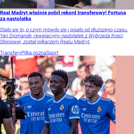
Real Madryt właśnie pobił rekord transferowy! Fortuna
za nastolatka
Stało się to, o czym mówiło się i pisało od dłuższego czasu.
Yan Diomande, rewelacyjny nastolatek z Wybrzeża Kości
Słoniowej, został piłkarzem Realu Madryt.
Transfery
Piłka nożna
Sport