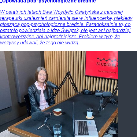
„Opowiada pop-psychologiczne brednie”
W ostatnich latach Ewa Woydyłło-Osiatyńska z cenionej
terapeutki uzależnień zamieniła się w influencerkę, niekiedy
głoszącą pop-psychologiczne brednie. Paradoksalnie to, co
ostatnio powiedziała o Idze Świątek, nie jest ani najbardziej
kontrowersyjne, ani najgroźniejsze. Problem w tym, że
wszyscy udawali, że tego nie widzą.