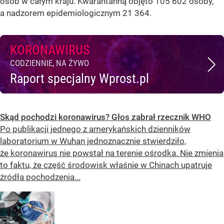
osób w całym kraju. Kwarantanną objęto 105 602 osoby,
a nadzorem epidemiologicznym 21 364.
KORONAWIRUS
CODZIENNIE, NA ŻYWO
Raport specjalny Wprost.pl
Skąd pochodzi koronawirus? Głos zabrał rzecznik WHO
Po publikacji jednego z amerykańskich dzienników
laboratorium w Wuhan jednoznacznie stwierdziło,
że koronawirus nie powstał na terenie ośrodka. Nie zmienia
to faktu, że część środowisk właśnie w Chinach upatruje
źródła pochodzenia...