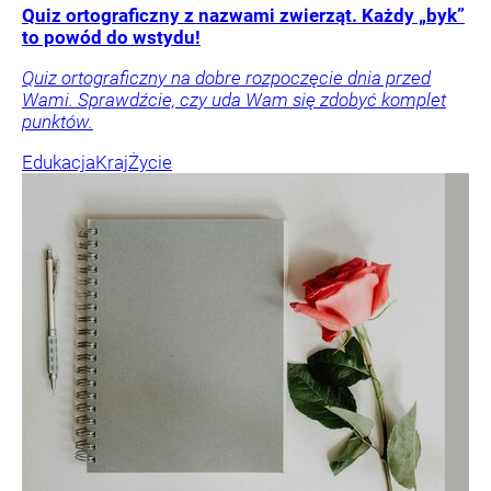
Quiz ortograficzny z nazwami zwierząt. Każdy „byk”
to powód do wstydu!
Quiz ortograficzny na dobre rozpoczęcie dnia przed
Wami. Sprawdźcie, czy uda Wam się zdobyć komplet
punktów.
Edukacja
Kraj
Życie