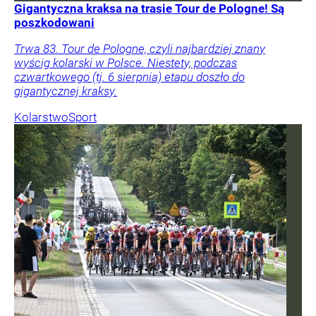
Gigantyczna kraksa na trasie Tour de Pologne! Są
poszkodowani
Trwa 83. Tour de Pologne, czyli najbardziej znany
wyścig kolarski w Polsce. Niestety, podczas
czwartkowego (tj. 6 sierpnia) etapu doszło do
gigantycznej kraksy.
Kolarstwo
Sport