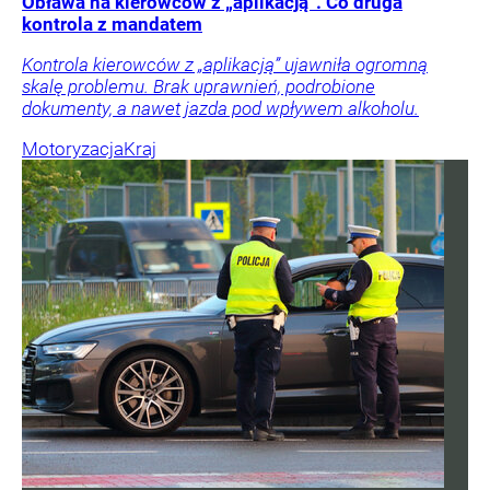
Obława na kierowców z „aplikacją”. Co druga
kontrola z mandatem
Kontrola kierowców z „aplikacją” ujawniła ogromną
skalę problemu. Brak uprawnień, podrobione
dokumenty, a nawet jazda pod wpływem alkoholu.
Motoryzacja
Kraj