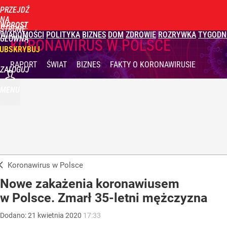
PRZEJDŹ
NA
WPROST
STRONĘ
WIADOMOŚCI
POLITYKA
BIZNES
DOM
ZDROWIE
ROZRYWKA
TYGODN
GŁÓWNĄ
KORONAWIRUS W POLSCE
UBSKRYBUJ
RAPORT
ŚWIAT
BIZNES
FAKTY
O KORONAWIRUSIE
ZALOGUJ
MENU
Koronawirus w Polsce
Nowe zakażenia koronawiusem
w Polsce. Zmarł 35-letni mężczyzna
Dodano:
21
kwietnia
2020
17:33