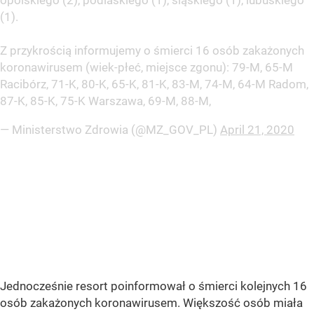
opolskiego (2), podlaskiego (1), śląskiego (1), lubuskiego
(1).
Z przykrością informujemy o śmierci 16 osób zakażonych
koronawirusem (wiek-płeć, miejsce zgonu): 79-M, 65-M
Racibórz, 71-K, 80-K, 65-K, 81-K, 83-M, 74-M, 64-M Radom,
87-K, 85-K, 75-K Warszawa, 69-M, 88-M,
— Ministerstwo Zdrowia (@MZ_GOV_PL)
April 21, 2020
Jednocześnie resort poinformował o śmierci kolejnych 16
osób zakażonych koronawirusem. Większość osób miała