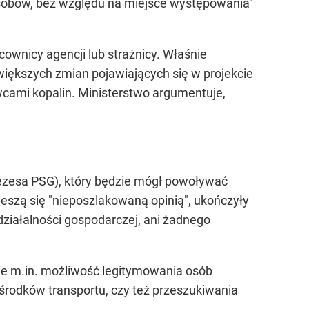
zasobów, bez względu na miejsce występowania"
ownicy agencji lub strażnicy. Właśnie
większych zmian pojawiających się w projekcie
wcami kopalin. Ministerstwo argumentuje,
.
ezesa PSG), który będzie mógł powoływać
ieszą się "nieposzlakowaną opinią", ukończyły
działalności gospodarczej, ani żadnego
ie m.in. możliwość legitymowania osób
środków transportu, czy też przeszukiwania