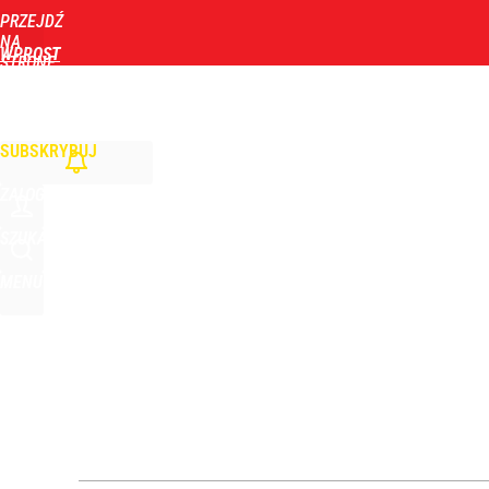
PRZEJDŹ
Udostępnij
33
Skomentuj
NA
WPROST
STRONĘ
GŁÓWNĄ
WIADOMOŚCI
POLITYKA
BIZNES
DOM
ZDROWIE
ROZRYWKA
TYGOD
Wrze po roku Nawrockiego. „Największa hańba” ko
SUBSKRYBUJ
16
ZALOGUJ
Zmiana przed wyborami w Krakowie. Kandydatka T
SZUKAJ
MENU
1
Farmacja: wzrost pod presją. co czeka branżę do 
dodaj