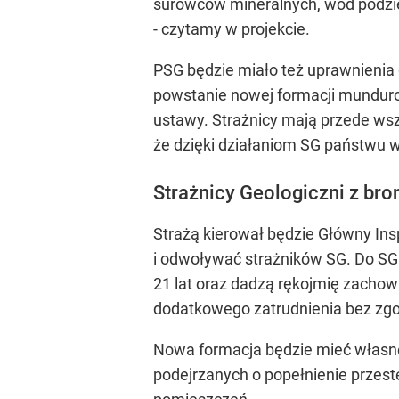
surowców mineralnych, wód podziem
- czytamy w projekcie.
PSG będzie miało też uprawnienia 
powstanie nowej formacji mundurow
ustawy. Strażnicy mają przede wsz
że dzięki działaniom SG państwu w 
Strażnicy Geologiczni z bro
Strażą kierował będzie Główny In
i odwoływać strażników SG. Do SG 
21 lat oraz dadzą rękojmię zachowa
dodatkowego zatrudnienia bez zgod
Nowa formacja będzie mieć własne
podejrzanych o popełnienie przest