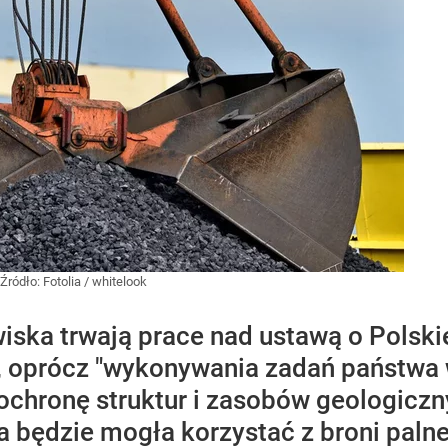
Źródło:
Fotolia
/
whitelook
iska trwają prace nad ustawą o Polski
, oprócz "wykonywania zadań państwa w
ochronę struktur i zasobów geologiczn
a będzie mogła korzystać z broni palne