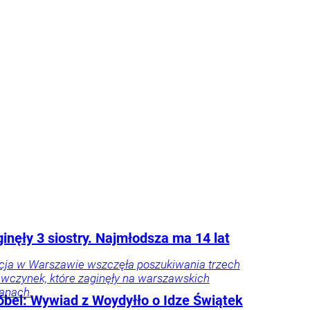
h prezydentów. – Andrzej Duda zdał w paru
ch egzamin celująco, ale jeszcze przez
as będzie niedoceniony, jak kiedyś
er Kwaśniewski, a po latach się to zmieniło
zy były rzecznik Andrzeja Dudy.
Tylko u
ka
howska
inęły 3 siostry. Najmłodsza ma 14 lat
icja w Warszawie wszczęła poszukiwania trzech
ewczynek, które zaginęły na warszawskich
lanach.
bel: Wywiad z Woydyłło o Idze Świątek