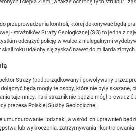
nych i ciepła Ziemi, a także ochronę tych struktur i 
do przeprowadzenia kontroli, której dokonywać będą prac
ej - strażników Straży Geologicznej (SG) to jedna z naj
ystkim odciążyć policję w walce z nielegalnymi wydoby
skali roku udałoby się zyskać nawet do miliarda złotych
nią
spektor Straży (podporządkowany i powoływany przez pr
dołączyć będą mogły te osoby, które nie były skazane, c
nia tajemnicy. Taki strażnik nie będzie mógł prowadzić 
y prezesa Polskiej Służby Geologicznej.
 umundurowanie i odznaki, a wśród ich uprawnień będz
ępstwa lub wykroczenia, zatrzymywania i kontrolowania 