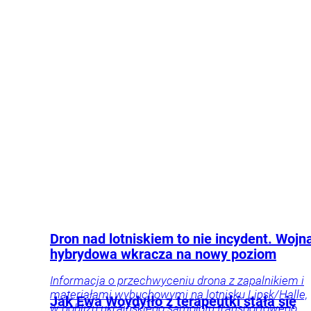
powód tej decyzji.
Polityka
Kraj
Dron nad lotniskiem to nie incydent. Wojn
hybrydowa wkracza na nowy poziom
Informacja o przechwyceniu drona z zapalnikiem i
materiałami wybuchowymi na lotnisku Lipsk/Halle,
Jak Ewa Woydyłło z terapeutki stała się
w pobliżu ukraińskiego samolotu transportowego