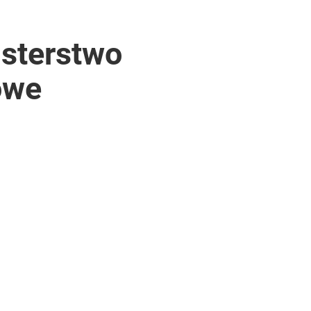
isterstwo
owe