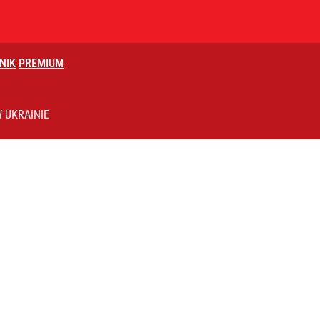
NIK
PREMIUM
ziły tożsamość
 UKRAINIE
eniować policja
 TV Republika pod kreską