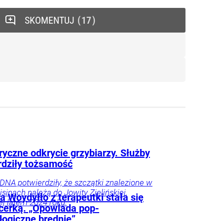
SKOMENTUJ
17
yczne odkrycie grzybiarzy. Służby
rdziły tożsamość
DNA potwierdziły, że szczątki znalezione w
isinach należą do Jowity Zielińskiej,
 Woydyłło z terapeutki stała się
ej latem 2024 roku.
ncerką. „Opowiada pop-
logiczne brednie”
ie