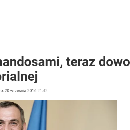
 się kolejne głośne odejście z PiS
rzezi wołyńskiej
andosami, teraz dowo
rialnej
acy o przywróceniu CPN
no:
20
września
2016
21:42