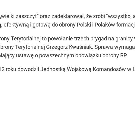
wielki zaszczyt” oraz zadeklarował, że zrobi "wszystko
efektywną i gotową do obrony Polski i Polaków formacj
ony Terytorialnej to powołanie trzech brygad na granic
a Obrony Terytorialnej Grzegorz Kwaśniak. Sprawa wyma
eniający ustawę o powszechnym obowiązku obrony RP.
12 roku dowodził Jednostką Wojskową Komandosów w L