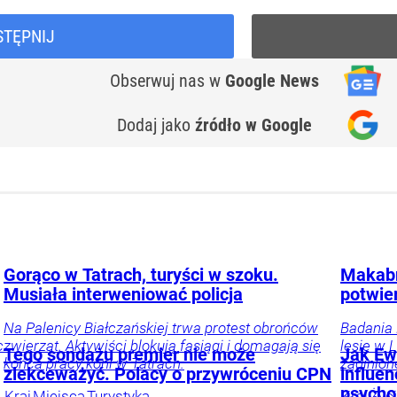
STĘPNIJ
Obserwuj nas
w
Google News
Dodaj jako
źródło w Google
Gorąco w Tatrach, turyści w szoku.
Makabr
Musiała interweniować policja
potwie
Na Palenicy Białczańskiej trwa protest obrońców
Badania 
c
zwierząt. Aktywiści blokują fasiągi i domagają się
lesie w L
Tego sondażu premier nie może
Jak Ewa
końca pracy koni w Tatrach.
zaginion
zlekceważyć. Polacy o przywróceniu CPN
influe
psycho
Kraj
Miejsca
Turystyka
Kraj
Życ