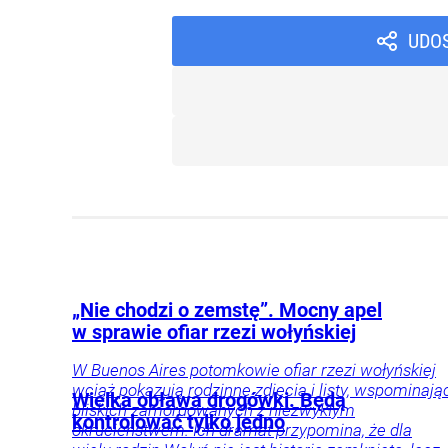
UDO
„Nie chodzi o zemstę”. Mocny apel
w sprawie ofiar rzezi wołyńskiej
W Buenos Aires potomkowie ofiar rzezi wołyńskiej
wciąż pokazują rodzinne zdjęcia i listy, wspominają
Wielka obława drogówki. Będą
bliskich zamordowanych z niezwykłym
kontrolować tylko jedno
okrucieństwem. Ich dramat przypomina, że dla