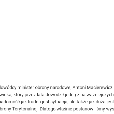
owódcy minister obrony narodowej Antoni Macierewicz po
ieka, który przez lata dowodził jedną z najważniejszych j
domość jak trudna jest sytuacja, ale także jak duża je
Obrony Terytorialnej. Dlatego właśnie postanowiliśmy wy