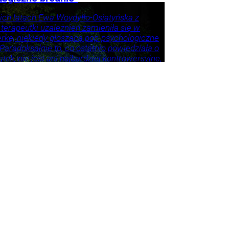
ich latach Ewa Woydyłło-Osiatyńska z
 terapeutki uzależnień zamieniła się w
erkę, niekiedy głoszącą pop-psychologiczne
 Paradoksalnie to, co ostatnio powiedziała o
tek, nie jest ani najbardziej kontrowersyjne,
roźniejsze. Problem w tym, że wszyscy
 że tego nie widzą.
ie
Psychologia
Tylko
godnik