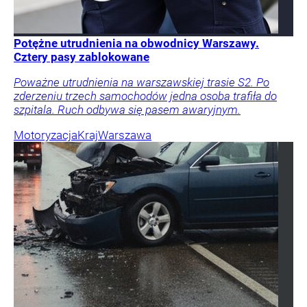
Potężne utrudnienia na obwodnicy Warszawy.
Cztery pasy zablokowane
Poważne utrudnienia na warszawskiej trasie S2. Po
zderzeniu trzech samochodów jedna osoba trafiła do
szpitala. Ruch odbywa się pasem awaryjnym.
Motoryzacja
Kraj
Warszawa