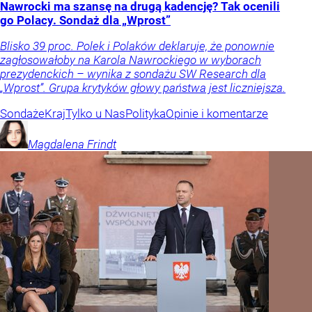
Nawrocki ma szansę na drugą kadencję? Tak ocenili
go Polacy. Sondaż dla „Wprost”
Blisko 39 proc. Polek i Polaków deklaruje, że ponownie
zagłosowałoby na Karola Nawrockiego w wyborach
prezydenckich – wynika z sondażu SW Research dla
„Wprost”. Grupa krytyków głowy państwa jest liczniejsza.
Sondaże
Kraj
Tylko u Nas
Polityka
Opinie i komentarze
Magdalena
Frindt