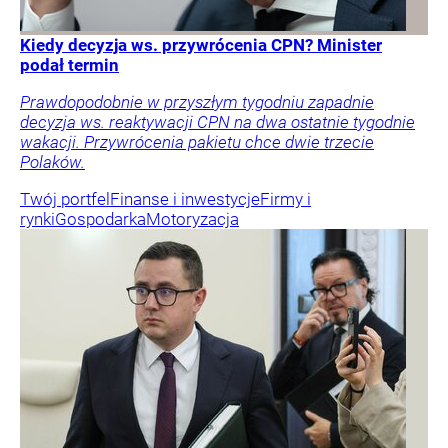
Kiedy decyzja ws. przywrócenia CPN? Minister
podał termin
Prawdopodobnie w przyszłym tygodniu zapadnie
decyzja ws. reaktywacji CPN na dwa ostatnie tygodnie
wakacji. Przywrócenia pakietu chce dwie trzecie
Polaków.
Twój portfel
Finanse i inwestycje
Firmy i
rynki
Gospodarka
Motoryzacja