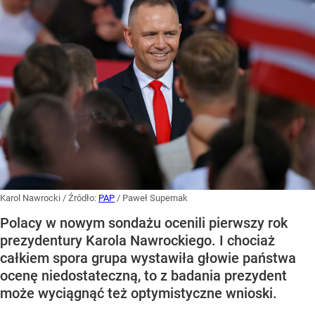
Karol Nawrocki
/ Źródło:
PAP
/
Paweł Supernak
Polacy w nowym sondażu ocenili pierwszy rok
prezydentury Karola Nawrockiego. I chociaż
całkiem spora grupa wystawiła głowie państwa
ocenę niedostateczną, to z badania prezydent
może wyciągnąć też optymistyczne wnioski.