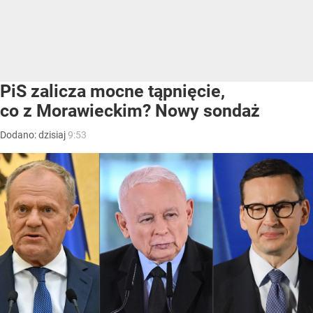
PiS zalicza mocne tąpnięcie,
co z Morawieckim? Nowy sondaż
Dodano:
dzisiaj
9:53