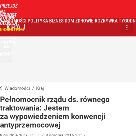
PRZEJDŹ
NA
WPROST
STRONĘ
WIADOMOŚCI
POLITYKA
BIZNES
DOM
ZDROWIE
ROZRYWKA
TYGODN
GŁÓWNĄ
KRAJ
UBSKRYBUJ
ZALOGUJ
MENU
Wiadomości
/
Kraj
Pełnomocnik rządu ds. równego
traktowania: Jestem
za wypowiedzeniem konwencji
antyprzemocowej
8
grudnia
2016
15:51
/
8
grudnia
2016
20:17