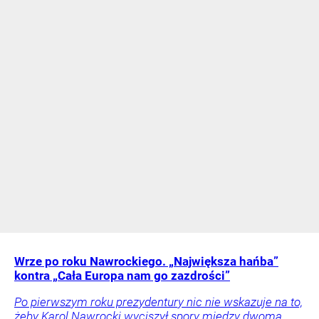
Wrze po roku Nawrockiego. „Największa hańba”
kontra „Cała Europa nam go zazdrości”
Po pierwszym roku prezydentury nic nie wskazuje na to,
żeby Karol Nawrocki wyciszył spory między dwoma