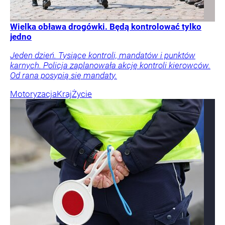
Wielka obława drogówki. Będą kontrolować tylko
jedno
Jeden dzień. Tysiące kontroli, mandatów i punktów
karnych. Policja zaplanowała akcję kontroli kierowców.
Od rana posypią się mandaty.
Motoryzacja
Kraj
Życie