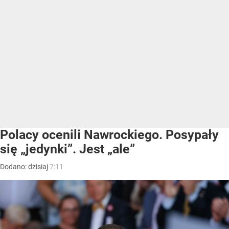
Polacy ocenili Nawrockiego. Posypały
się „jedynki”. Jest „ale”
Dodano:
dzisiaj
7:11