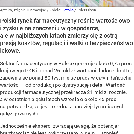
Apteka, zdjęcie ilustracyjne
/ Źródło:
Fotolia
/
Tyler Olson
Polski rynek farmaceutyczny rośnie wartościowo
i zyskuje na znaczeniu w gospodarce,
ale w najbliższych latach zmierzy się z ostrą
presją kosztów, regulacji i walki o bezpieczeństwo
lekowe.
Sektor farmaceutyczny w Polsce generuje około 0,75 proc.
krajowego PKB i ponad 26 mld zł wartości dodanej brutto,
zapewniając ponad 80 tys. miejsc pracy w całym łańcuchu
wartości – od produkcji po dystrybucję i detal. Wartość
produkcji farmaceutycznej przekracza 21 mld zł rocznie,
a w ostatnich pięciu latach wzrosła o około 45 proc.,
co potwierdza, że jest to jedna z bardziej dynamicznych
gałęzi przemysłu.
Jednocześnie eksperci zwracają uwagę, że potencjał
branży wciąż nie jest wykorzystany w pełni – stopień