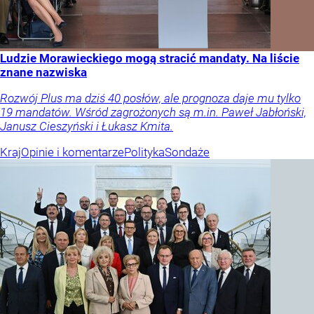
Ludzie Morawieckiego mogą stracić mandaty. Na liście
znane nazwiska
Rozwój Plus ma dziś 40 posłów, ale prognoza daje mu tylko
19 mandatów. Wśród zagrożonych są m.in. Paweł Jabłoński,
Janusz Cieszyński i Łukasz Kmita.
Kraj
Opinie i komentarze
Polityka
Sondaże