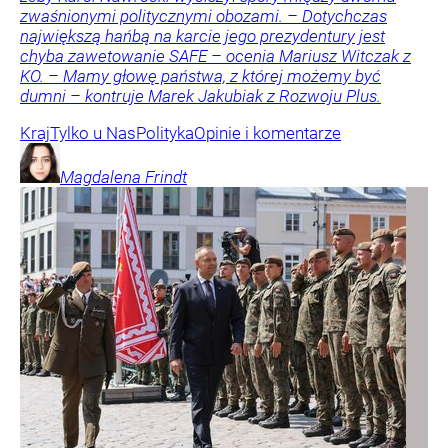
zwaśnionymi politycznymi obozami. – Dotychczas
największą hańbą na karcie jego prezydentury jest
chyba zawetowanie SAFE – ocenia Mariusz Witczak z
KO. – Mamy głowę państwa, z której możemy być
dumni – kontruje Marek Jakubiak z Rozwoju Plus.
Kraj
Tylko u Nas
Polityka
Opinie i komentarze
Magdalena
Frindt