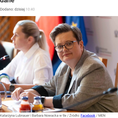
dane
Dodano:
dzisiaj
10:40
Katarzyna Lubnauer i Barbara Nowacka w tle
/ Źródło:
Facebook
/
MEN