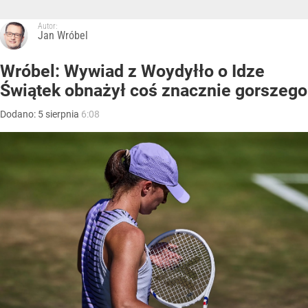
Autor:
Jan Wróbel
Wróbel: Wywiad z Woydyłło o Idze
Świątek obnażył coś znacznie gorszego
Dodano:
5
sierpnia
6:08