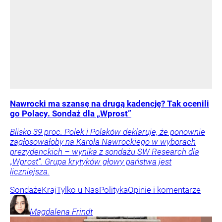
Nawrocki ma szansę na drugą kadencję? Tak ocenili
go Polacy. Sondaż dla „Wprost”
Blisko 39 proc. Polek i Polaków deklaruje, że ponownie
zagłosowałoby na Karola Nawrockiego w wyborach
prezydenckich – wynika z sondażu SW Research dla
„Wprost”. Grupa krytyków głowy państwa jest
liczniejsza.
Sondaże
Kraj
Tylko u Nas
Polityka
Opinie i komentarze
Magdalena
Frindt