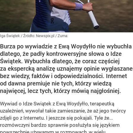
Iga Świątek
/ Źródło:
Newspix.pl
/
Zuma
Burza po wywiadzie z Ewą Woydyłło nie wybuchła
dlatego, że padły kontrowersyjne słowa o Idze
Świątek. Wybuchła dlatego, że coraz częściej
za ekspercką analizę uznajemy opinie wygłaszane
bez wiedzy, faktów i odpowiedzialności. Internet
od dawna premiuje nie tych, którzy wiedzą
najwięcej, lecz tych, którzy mówią najgłośniej.
Wywiad o Idze Swiątek z Ewą Woydyłło, terapeutką
uzależnień, wywołał takie zamieszanie, że aż jego twórcy
zdjęli go z Internetu. I jeszcze się pokajali. Tyle że...
rozmówczyni bardzo sprawnie posłużyła się językiem
powszechnie używanym w rozmowach, w wielu