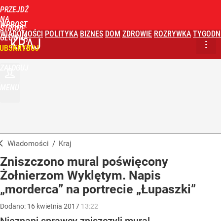
PRZEJDŹ
NA
WPROST
STRONĘ
WIADOMOŚCI
POLITYKA
BIZNES
DOM
ZDROWIE
ROZRYWKA
TYGODN
GŁÓWNĄ
KRAJ
UBSKRYBUJ
ZALOGUJ
MENU
Wiadomości
/
Kraj
Zniszczono mural poświęcony
Żołnierzom Wyklętym. Napis
„morderca” na portrecie „Łupaszki”
Dodano:
16
kwietnia
2017
13:22