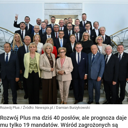
Rozwój Plus
/ Źródło:
Newspix.pl
/
Damian Burzykowski
Rozwój Plus ma dziś 40 posłów, ale prognoza daje
mu tylko 19 mandatów. Wśród zagrożonych są