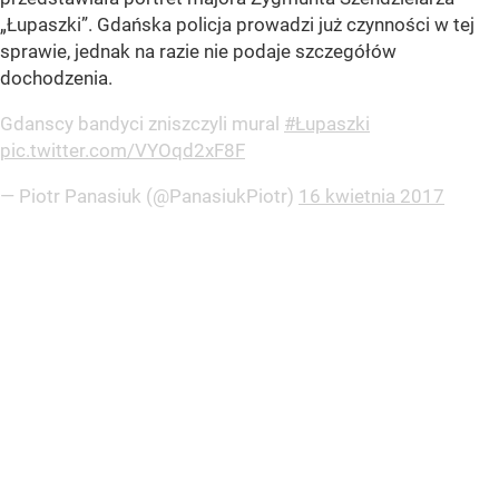
„Łupaszki”. Gdańska policja prowadzi już czynności w tej
sprawie, jednak na razie nie podaje szczegółów
dochodzenia.
Gdanscy bandyci zniszczyli mural
#Łupaszki
pic.twitter.com/VYOqd2xF8F
— Piotr Panasiuk (@PanasiukPiotr)
16 kwietnia 2017