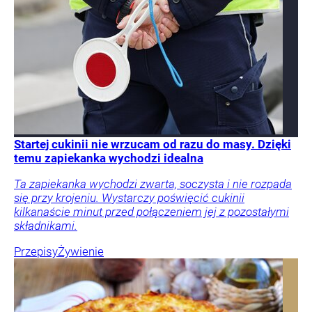
Startej cukinii nie wrzucam od razu do masy. Dzięki
temu zapiekanka wychodzi idealna
Ta zapiekanka wychodzi zwarta, soczysta i nie rozpada
się przy krojeniu. Wystarczy poświęcić cukinii
kilkanaście minut przed połączeniem jej z pozostałymi
składnikami.
Przepisy
Żywienie