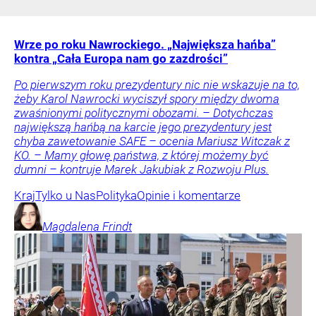
Wrze po roku Nawrockiego. „Największa hańba”
kontra „Cała Europa nam go zazdrości”
Po pierwszym roku prezydentury nic nie wskazuje na to,
żeby Karol Nawrocki wyciszył spory między dwoma
zwaśnionymi politycznymi obozami. – Dotychczas
największą hańbą na karcie jego prezydentury jest
chyba zawetowanie SAFE – ocenia Mariusz Witczak z
KO. – Mamy głowę państwa, z której możemy być
dumni – kontruje Marek Jakubiak z Rozwoju Plus.
Kraj
Tylko u Nas
Polityka
Opinie i komentarze
Magdalena
Frindt