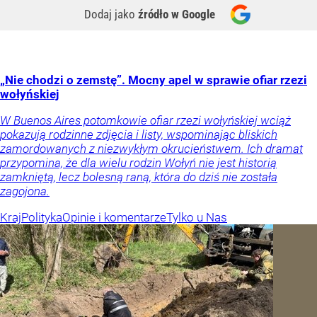
Dodaj jako
źródło w Google
„Nie chodzi o zemstę”. Mocny apel w sprawie ofiar rzezi
wołyńskiej
W Buenos Aires potomkowie ofiar rzezi wołyńskiej wciąż
pokazują rodzinne zdjęcia i listy, wspominając bliskich
zamordowanych z niezwykłym okrucieństwem. Ich dramat
przypomina, że dla wielu rodzin Wołyń nie jest historią
zamkniętą, lecz bolesną raną, która do dziś nie została
zagojona.
Kraj
Polityka
Opinie i komentarze
Tylko u Nas