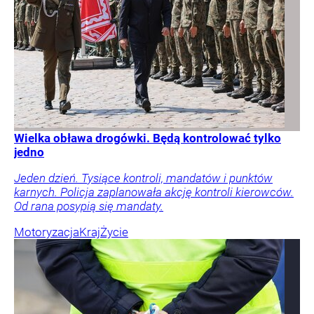
Wielka obława drogówki. Będą kontrolować tylko
jedno
Jeden dzień. Tysiące kontroli, mandatów i punktów
karnych. Policja zaplanowała akcję kontroli kierowców.
Od rana posypią się mandaty.
Motoryzacja
Kraj
Życie