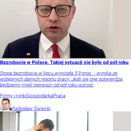
Bezrobocie w Polsce. Takiej sytuacji nie było od pół roku
Stopa bezrobocia w lipcu wyniosła 5,9 proc. - wynika ze
wstępnych danych resortu pracy. Jeśli się one potwierdzą,
będziemy mieli pierwszy od pół roku wzrost.
Firmy i rynki
Gospodarka
Praca
Radosław
Święcki