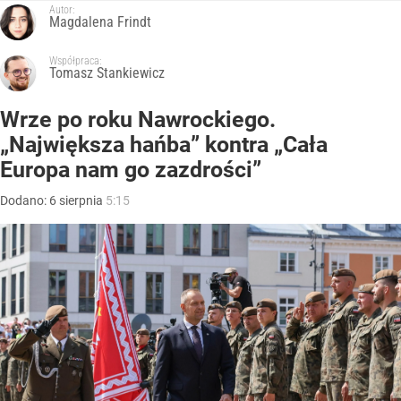
Autor:
Magdalena Frindt
Współpraca:
Tomasz Stankiewicz
Wrze po roku Nawrockiego.
„Największa hańba” kontra „Cała
Europa nam go zazdrości”
Dodano:
6
sierpnia
5:15