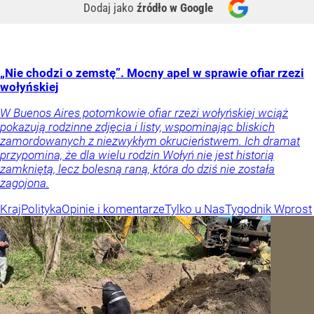
Dodaj jako
źródło w Google
„Nie chodzi o zemstę”. Mocny apel w sprawie ofiar rzezi
wołyńskiej
W Buenos Aires potomkowie ofiar rzezi wołyńskiej wciąż
pokazują rodzinne zdjęcia i listy, wspominając bliskich
zamordowanych z niezwykłym okrucieństwem. Ich dramat
przypomina, że dla wielu rodzin Wołyń nie jest historią
zamkniętą, lecz bolesną raną, która do dziś nie została
zagojona.
Kraj
Polityka
Opinie i komentarze
Tylko u Nas
Tygodnik Wprost