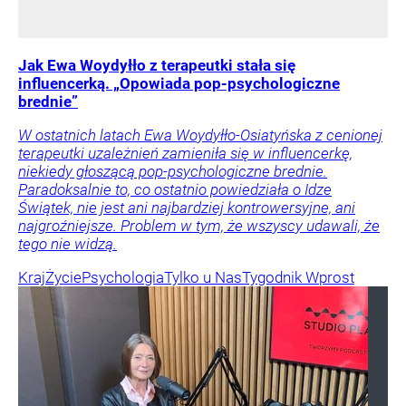
Jak Ewa Woydyłło z terapeutki stała się
influencerką. „Opowiada pop-psychologiczne
brednie”
W ostatnich latach Ewa Woydyłło-Osiatyńska z cenionej
terapeutki uzależnień zamieniła się w influencerkę,
niekiedy głoszącą pop-psychologiczne brednie.
Paradoksalnie to, co ostatnio powiedziała o Idze
Świątek, nie jest ani najbardziej kontrowersyjne, ani
najgroźniejsze. Problem w tym, że wszyscy udawali, że
tego nie widzą.
Kraj
Życie
Psychologia
Tylko u Nas
Tygodnik Wprost