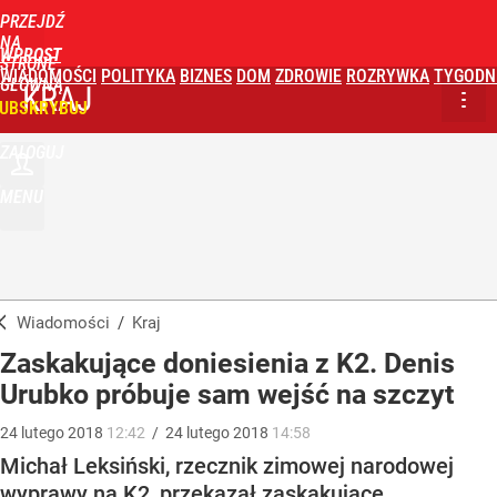
PRZEJDŹ
NA
WPROST
STRONĘ
WIADOMOŚCI
POLITYKA
BIZNES
DOM
ZDROWIE
ROZRYWKA
TYGODN
GŁÓWNĄ
KRAJ
UBSKRYBUJ
ZALOGUJ
MENU
Wiadomości
/
Kraj
Zaskakujące doniesienia z K2. Denis
Urubko próbuje sam wejść na szczyt
24
lutego
2018
12:42
/
24
lutego
2018
14:58
Michał Leksiński, rzecznik zimowej narodowej
wyprawy na K2, przekazał zaskakujące