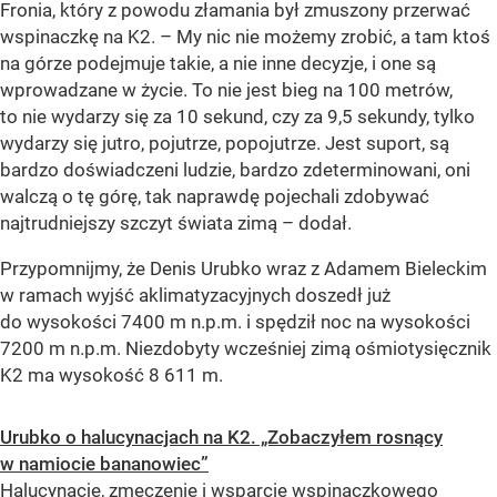
Fronia, który z powodu złamania był zmuszony przerwać
wspinaczkę na K2. – My nic nie możemy zrobić, a tam ktoś
na górze podejmuje takie, a nie inne decyzje, i one są
wprowadzane w życie. To nie jest bieg na 100 metrów,
to nie wydarzy się za 10 sekund, czy za 9,5 sekundy, tylko
wydarzy się jutro, pojutrze, popojutrze. Jest suport, są
bardzo doświadczeni ludzie, bardzo zdeterminowani, oni
walczą o tę górę, tak naprawdę pojechali zdobywać
najtrudniejszy szczyt świata zimą – dodał.
Przypomnijmy, że Denis Urubko wraz z Adamem Bieleckim
w ramach wyjść aklimatyzacyjnych doszedł już
do wysokości 7400 m n.p.m. i spędził noc na wysokości
7200 m n.p.m. Niezdobyty wcześniej zimą ośmiotysięcznik
K2 ma wysokość 8 611 m.
Urubko o halucynacjach na K2. „Zobaczyłem rosnący
w namiocie bananowiec”
Halucynacje, zmęczenie i wsparcie wspinaczkowego