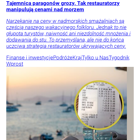
Tajemnica paragonów grozy. Tak restauratorzy
manipulują cenami nad morzem
Narzekanie na ceny w nadmorskich smażalniach są
częścią naszego wakacyjnego folkloru. Jednak to nie
głupota turystów, naiwność ani niezdolność mnożenia i
dodawania do stu. To przemyślana, ale nie do końca
uczciwa strategia restauratorów ukrywających ceny.
Finanse i inwestycje
Podróże
Kraj
Tylko u Nas
Tygodnik
Wprost