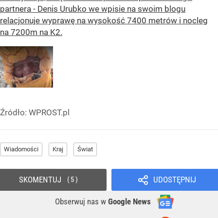
partnera - Denis Urubko we wpisie na swoim blogu
relacjonuje wyprawę na wysokość 7400 metrów i nocleg
na 7200m na K2.
Źródło:
WPROST.pl
Wiadomości
Kraj
Świat
SKOMENTUJ
UDOSTĘPNIJ
5
Obserwuj nas
w
Google News