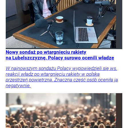
Nowy sondaż po wtargnięciu rakiety
na Lubelszczyznę. Polacy surowo ocenili władze
W najnowszym sondażu Polacy wypowiedzieli się ws.
reakcji władz po wtargnięciu rakiety w polską
przestrzeń powietrzną. Znaczna część osób oceniła ją
negatywnie.