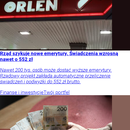
Rząd szykuje nowe emerytury. Świadczenia wzrosną
nawet o 552 zł
Nawet 200 tys. osób może dostać wyższe emerytury.
Rządowy projekt zakłada automatyczne przeliczenie
świadczeń i podwyżki do 552 zł brutto.
Finanse i inwestycje
Twój portfel