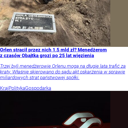
Orlen stracił przez nich 1,5 mld zł? Menedżerom
z czasów Obajtka grozi po 25 lat więzienia
Trzej byli menedżerowie Orlenu mogą na długie lata trafić za
kraty. Właśnie skierowano do sądu akt oskarżenia w sprawie
miliardowych strat państwowej spółki.
Kraj
Polityka
Gospodarka