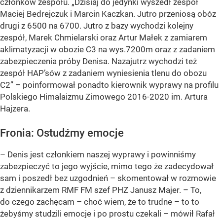
członków zespołu. „Dzisiaj do jedynki wyszedł zespół
Maciej Bedrejczuk i Marcin Kaczkan. Jutro przeniosą obóz
drugi z 6500 na 6700. Jutro z bazy wychodzi kolejny
zespół, Marek Chmielarski oraz Artur Małek z zamiarem
aklimatyzacji w obozie C3 na wys.7200m oraz z zadaniem
zabezpieczenia próby Denisa. Nazajutrz wychodzi też
zespół HAP’sów z zadaniem wyniesienia tlenu do obozu
C2” – poinformował ponadto kierownik wyprawy na profilu
Polskiego Himalaizmu Zimowego 2016-2020 im. Artura
Hajzera.
Fronia: Ostudźmy emocje
– Denis jest członkiem naszej wyprawy i powinniśmy
zabezpieczyć to jego wyjście, mimo tego że zadecydował
sam i poszedł bez uzgodnień – skomentował w rozmowie
z dziennikarzem RMF FM szef PHZ Janusz Majer. – To,
do czego zachęcam – choć wiem, że to trudne – to to
żebyśmy studzili emocje i po prostu czekali – mówił Rafał