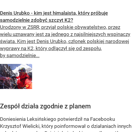
Denis Urubko - kim jest himalaista, który próbuje
samodzielnie zdobyć szczyt K2?
Urodzony w ZSRR, przyjął polskie obywatelstwo, przez
wielu uznawany jest za jednego z najsilniejszych wspinaczy
świata. Kim jest Denis Urubko, członek polskiej narodowej
wyprawy na K2, który odłączył się od zespołu,
by samodzielnie...
Zespół działa zgodnie z planem
Doniesienia Leksińskiego potwierdził na Facebooku
Krzysztof Wielicki, który poinformował o działaniach innych