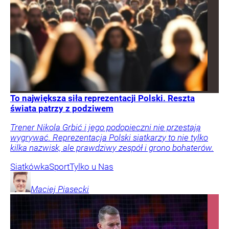
To największa siła reprezentacji Polski. Reszta
świata patrzy z podziwem
Trener Nikola Grbić i jego podopieczni nie przestają
wygrywać. Reprezentacja Polski siatkarzy to nie tylko
kilka nazwisk, ale prawdziwy zespół i grono bohaterów.
Siatkówka
Sport
Tylko u Nas
Maciej
Piasecki