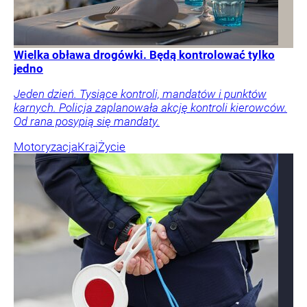
Wielka obława drogówki. Będą kontrolować tylko
jedno
Jeden dzień. Tysiące kontroli, mandatów i punktów
karnych. Policja zaplanowała akcję kontroli kierowców.
Od rana posypią się mandaty.
Motoryzacja
Kraj
Życie