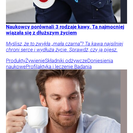
Naukowcy porównali 3 rodzaje kawy. Ta najmocniej
wiązała się z dłuższym życiem
Myślisz, że to zwykła „mała czarna”? Ta kawa najsilniej
chroni serce i wydłuża życie. Sprawdź, czy ją pijesz.
Produkty
Żywienie
Składniki odżywcze
Doniesienia
naukowe
Profilaktyka i leczenie
Badania