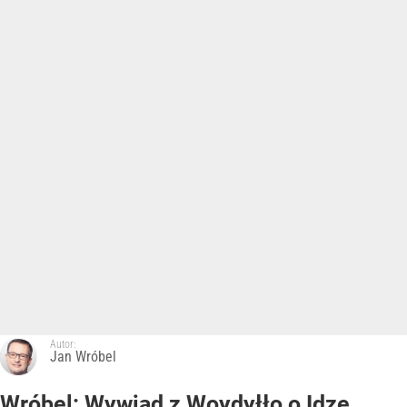
Autor:
Jan Wróbel
Wróbel: Wywiad z Woydyłło o Idze