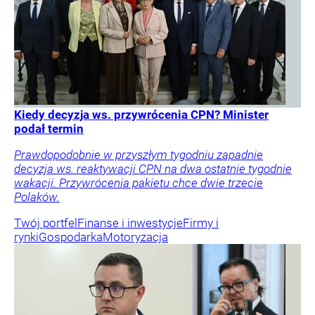
Kiedy decyzja ws. przywrócenia CPN? Minister
podał termin
Prawdopodobnie w przyszłym tygodniu zapadnie
decyzja ws. reaktywacji CPN na dwa ostatnie tygodnie
wakacji. Przywrócenia pakietu chce dwie trzecie
Polaków.
Twój portfel
Finanse i inwestycje
Firmy i
rynki
Gospodarka
Motoryzacja