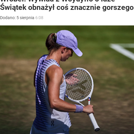
Świątek obnażył coś znacznie gorszego
Dodano:
5
sierpnia
6:08