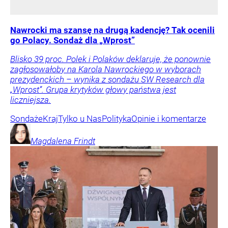
Nawrocki ma szansę na drugą kadencję? Tak ocenili
go Polacy. Sondaż dla „Wprost”
Blisko 39 proc. Polek i Polaków deklaruje, że ponownie
zagłosowałoby na Karola Nawrockiego w wyborach
prezydenckich – wynika z sondażu SW Research dla
„Wprost”. Grupa krytyków głowy państwa jest
liczniejsza.
Sondaże
Kraj
Tylko u Nas
Polityka
Opinie i komentarze
Magdalena
Frindt