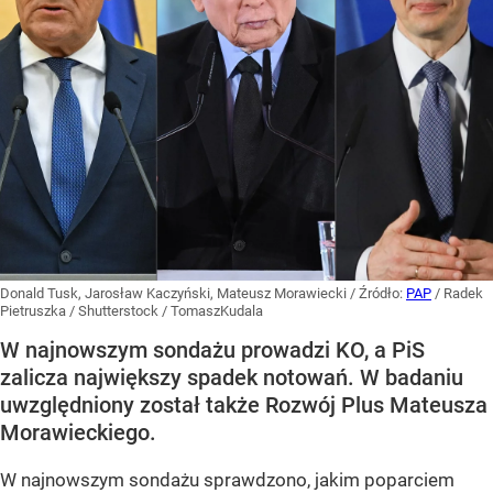
Donald Tusk, Jarosław Kaczyński, Mateusz Morawiecki
/ Źródło:
PAP
/
Radek
Pietruszka / Shutterstock / TomaszKudala
W najnowszym sondażu prowadzi KO, a PiS
zalicza największy spadek notowań. W badaniu
uwzględniony został także Rozwój Plus Mateusza
Morawieckiego.
W najnowszym sondażu sprawdzono, jakim poparciem