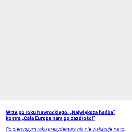
Wrze po roku Nawrockiego. „Największa hańba”
kontra „Cała Europa nam go zazdrości”
Po pierwszym roku prezydentury nic nie wskazuje na to,