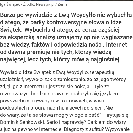
Iga Świątek
/ Źródło:
Newspix.pl
/
Zuma
Burza po wywiadzie z Ewą Woydyłło nie wybuchła
dlatego, że padły kontrowersyjne słowa o Idze
Świątek. Wybuchła dlatego, że coraz częściej
za ekspercką analizę uznajemy opinie wygłaszane
bez wiedzy, faktów i odpowiedzialności. Internet
od dawna premiuje nie tych, którzy wiedzą
najwięcej, lecz tych, którzy mówią najgłośniej.
Wywiad o Idze Swiątek z Ewą Woydyłło, terapeutką
uzależnień, wywołał takie zamieszanie, że aż jego twórcy
zdjęli go z Internetu. I jeszcze się pokajali. Tyle że...
rozmówczyni bardzo sprawnie posłużyła się językiem
powszechnie używanym w rozmowach, w wielu
podcastach i programach hulających po sieci. „Nie
do wiary, że takie słowa mogły w ogóle paść” – irytuje się
Dominik Senkowski. Serio i naprawdę? Całkiem do wiary,
a już na pewno w Internecie. Diagnozy z sufitu? Wyżywanie