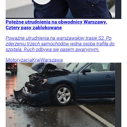
Potężne utrudnienia na obwodnicy Warszawy.
Cztery pasy zablokowane
Poważne utrudnienia na warszawskiej trasie S2. Po
zderzeniu trzech samochodów jedna osoba trafiła do
szpitala. Ruch odbywa się pasem awaryjnym.
Motoryzacja
Kraj
Warszawa