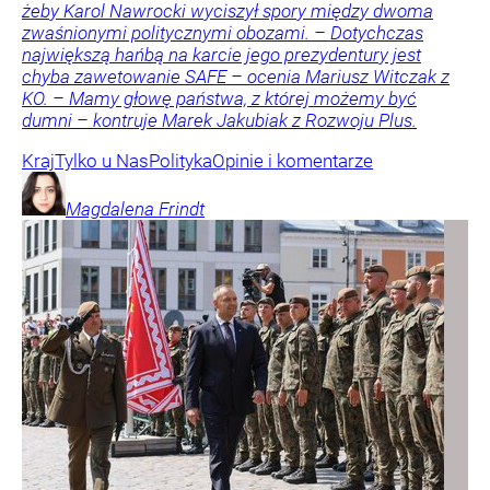
żeby Karol Nawrocki wyciszył spory między dwoma
zwaśnionymi politycznymi obozami. – Dotychczas
największą hańbą na karcie jego prezydentury jest
chyba zawetowanie SAFE – ocenia Mariusz Witczak z
KO. – Mamy głowę państwa, z której możemy być
dumni – kontruje Marek Jakubiak z Rozwoju Plus.
Kraj
Tylko u Nas
Polityka
Opinie i komentarze
Magdalena
Frindt