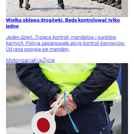
Wielka obława drogówki. Będą kontrolować tylko
jedno
Jeden dzień. Tysiące kontroli, mandatów i punktów
karnych. Policja zaplanowała akcję kontroli kierowców.
Od rana posypią się mandaty.
Motoryzacja
Kraj
Życie