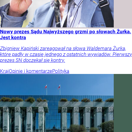
Nowy prezes Sądu Najwyższego grzmi po słowach Żurka.
Jest kontra
Zbigniew Kapiński zareagował na słowa Waldemara Żurka,
które padły w czasie jednego z ostatnich wywiadów. Pierwszy
prezes SN doczekał się kontry.
Kraj
Opinie i komentarze
Polityka