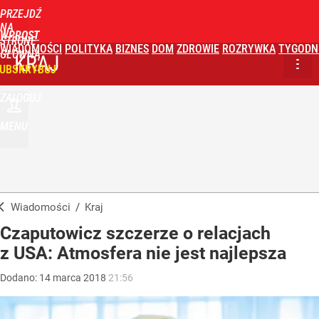
PRZEJDŹ
NA
WPROST
STRONĘ
WIADOMOŚCI
POLITYKA
BIZNES
DOM
ZDROWIE
ROZRYWKA
TYGODN
GŁÓWNĄ
KRAJ
UBSKRYBUJ
ZALOGUJ
MENU
Wiadomości
/
Kraj
Czaputowicz szczerze o relacjach
z USA: Atmosfera nie jest najlepsza
Dodano:
14
marca
2018
21:56