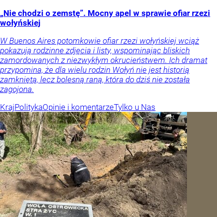
„Nie chodzi o zemstę”. Mocny apel w sprawie ofiar rzezi
wołyńskiej
W Buenos Aires potomkowie ofiar rzezi wołyńskiej wciąż
pokazują rodzinne zdjęcia i listy, wspominając bliskich
zamordowanych z niezwykłym okrucieństwem. Ich dramat
przypomina, że dla wielu rodzin Wołyń nie jest historią
zamkniętą, lecz bolesną raną, która do dziś nie została
zagojona.
Kraj
Polityka
Opinie i komentarze
Tylko u Nas