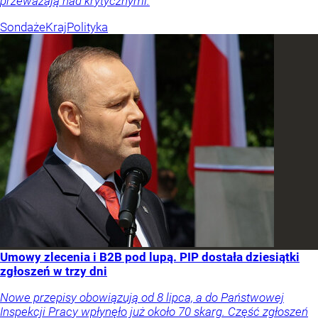
przeważają nad krytycznymi.
Sondaże
Kraj
Polityka
Umowy zlecenia i B2B pod lupą. PIP dostała dziesiątki
zgłoszeń w trzy dni
Nowe przepisy obowiązują od 8 lipca, a do Państwowej
Inspekcji Pracy wpłynęło już około 70 skarg. Część zgłoszeń