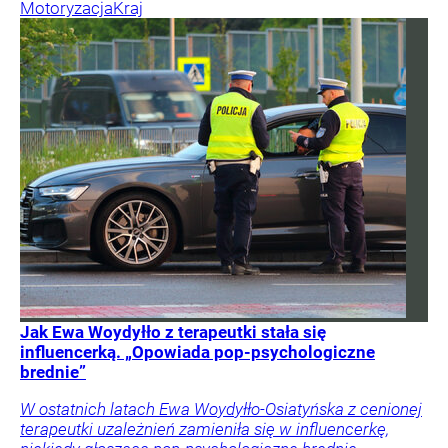
Motoryzacja
Kraj
Jak Ewa Woydyłło z terapeutki stała się
influencerką. „Opowiada pop-psychologiczne
brednie”
W ostatnich latach Ewa Woydyłło-Osiatyńska z cenionej
terapeutki uzależnień zamieniła się w influencerkę,