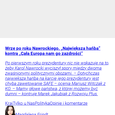
Wrze po roku Nawrockiego. „Największa hańba”
kontra „Cała Europa nam go zazdrości”
Po pierwszym roku prezydentury nic nie wskazuje na to,
żeby Karol Nawrocki wyciszył spory między dwoma
zwaśnionymi politycznymi obozami. – Dotychczas
największą hańbą na karcie jego prezydentury jest
chyba zawetowanie SAFE – ocenia Mariusz Witczak z
KO. – Mamy głowę państwa, z której możemy być
dumni – kontruje Marek Jakubiak z Rozwoju Plus.
Kraj
Tylko u Nas
Polityka
Opinie i komentarze
Magdalena
Frindt