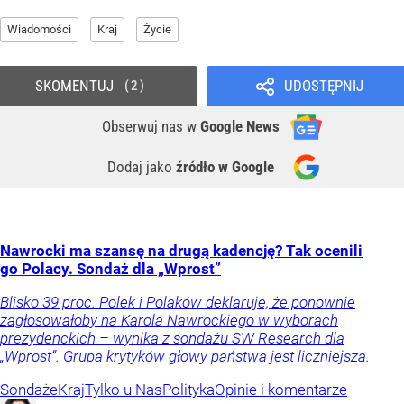
Wiadomości
Kraj
Życie
SKOMENTUJ
UDOSTĘPNIJ
2
Obserwuj nas
w
Google News
Dodaj jako
źródło w Google
Nawrocki ma szansę na drugą kadencję? Tak ocenili
go Polacy. Sondaż dla „Wprost”
Blisko 39 proc. Polek i Polaków deklaruje, że ponownie
zagłosowałoby na Karola Nawrockiego w wyborach
prezydenckich – wynika z sondażu SW Research dla
„Wprost”. Grupa krytyków głowy państwa jest liczniejsza.
Sondaże
Kraj
Tylko u Nas
Polityka
Opinie i komentarze