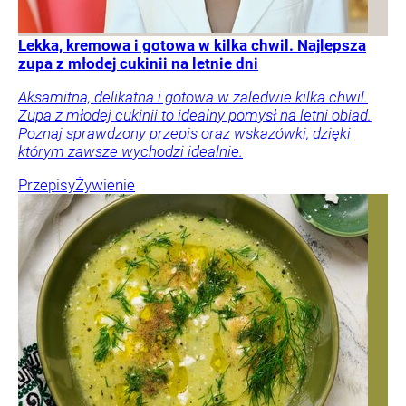
Lekka, kremowa i gotowa w kilka chwil. Najlepsza
zupa z młodej cukinii na letnie dni
Aksamitna, delikatna i gotowa w zaledwie kilka chwil.
Zupa z młodej cukinii to idealny pomysł na letni obiad.
Poznaj sprawdzony przepis oraz wskazówki, dzięki
którym zawsze wychodzi idealnie.
Przepisy
Żywienie