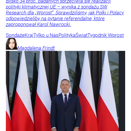
Blisko 34 proc. badanych sprzeciwia się realizacji
polityki klimatycznej UE – wynika z sondażu SW
Research dla „Wprost”. Sprawdziliśmy, jak Polki i Polacy
odpowiedzieliby na pytanie referendalne, które
zaproponował Karol Nawrocki.
Sondaże
Kraj
Tylko u Nas
Polityka
Świat
Tygodnik Wprost
Magdalena
Frindt