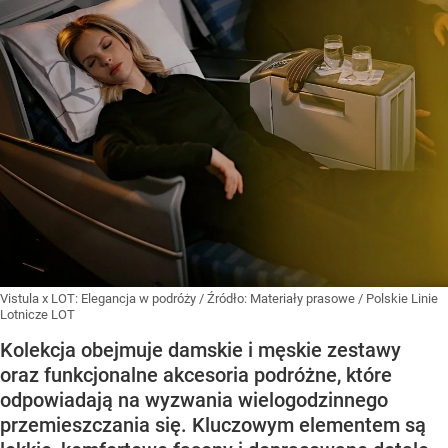
Vistula x LOT: Elegancja w podróży
/ Źródło:
Materiały prasowe
/
Polskie Linie
Lotnicze LOT
Kolekcja obejmuje damskie i męskie zestawy
oraz funkcjonalne akcesoria podróżne, które
odpowiadają na wyzwania wielogodzinnego
przemieszczania się. Kluczowym elementem są