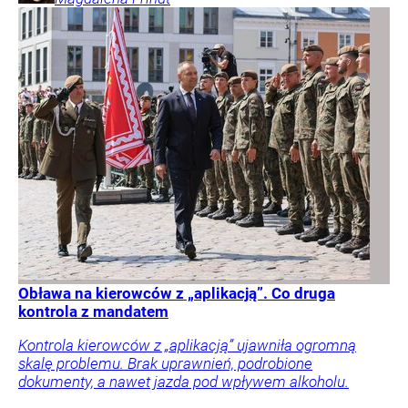
Obława na kierowców z „aplikacją”. Co druga
kontrola z mandatem
Kontrola kierowców z „aplikacją” ujawniła ogromną
skalę problemu. Brak uprawnień, podrobione
dokumenty, a nawet jazda pod wpływem alkoholu.