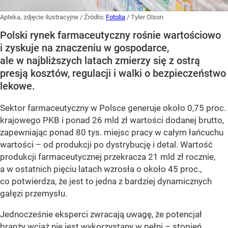
Apteka, zdjęcie ilustracyjne
/ Źródło:
Fotolia
/
Tyler Olson
Polski rynek farmaceutyczny rośnie wartościowo
i zyskuje na znaczeniu w gospodarce,
ale w najbliższych latach zmierzy się z ostrą
presją kosztów, regulacji i walki o bezpieczeństwo
lekowe.
Sektor farmaceutyczny w Polsce generuje około 0,75 proc.
krajowego PKB i ponad 26 mld zł wartości dodanej brutto,
zapewniając ponad 80 tys. miejsc pracy w całym łańcuchu
wartości – od produkcji po dystrybucję i detal. Wartość
produkcji farmaceutycznej przekracza 21 mld zł rocznie,
a w ostatnich pięciu latach wzrosła o około 45 proc.,
co potwierdza, że jest to jedna z bardziej dynamicznych
gałęzi przemysłu.
Jednocześnie eksperci zwracają uwagę, że potencjał
branży wciąż nie jest wykorzystany w pełni – stopień