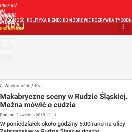
PRZEJDŹ
NA
WPROST
STRONĘ
WIADOMOŚCI
POLITYKA
BIZNES
DOM
ZDROWIE
ROZRYWKA
TYGODN
GŁÓWNĄ
KRAJ
UBSKRYBUJ
ZALOGUJ
MENU
Wiadomości
/
Kraj
Makabryczne sceny w Rudzie Śląskiej.
Można mówić o cudzie
Dodano:
2
kwietnia
2018
17:14
W poniedziałek około godziny 5:00 rano na ulicy
Zabrzańskiej w Rudzie Śląskiej doszło