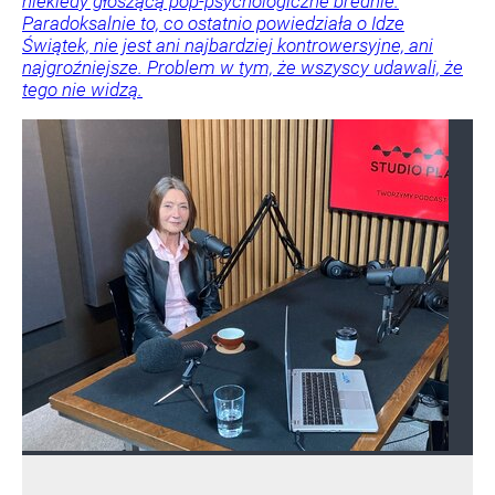
niekiedy głoszącą pop-psychologiczne brednie.
Paradoksalnie to, co ostatnio powiedziała o Idze
Świątek, nie jest ani najbardziej kontrowersyjne, ani
najgroźniejsze. Problem w tym, że wszyscy udawali, że
tego nie widzą.