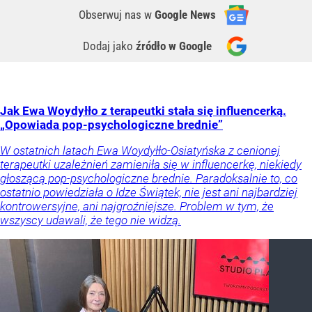
Obserwuj nas
w
Google News
Dodaj jako
źródło w Google
Jak Ewa Woydyłło z terapeutki stała się influencerką.
„Opowiada pop-psychologiczne brednie”
W ostatnich latach Ewa Woydyłło-Osiatyńska z cenionej
terapeutki uzależnień zamieniła się w influencerkę, niekiedy
głoszącą pop-psychologiczne brednie. Paradoksalnie to, co
ostatnio powiedziała o Idze Świątek, nie jest ani najbardziej
kontrowersyjne, ani najgroźniejsze. Problem w tym, że
wszyscy udawali, że tego nie widzą.