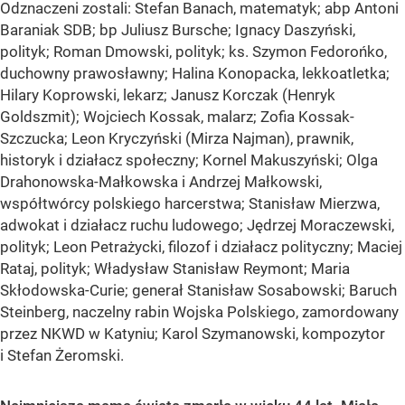
Odznaczeni zostali: Stefan Banach, matematyk; abp Antoni
Baraniak SDB; bp Juliusz Bursche; Ignacy Daszyński,
polityk; Roman Dmowski, polityk; ks. Szymon Fedorońko,
duchowny prawosławny; Halina Konopacka, lekkoatletka;
Hilary Koprowski, lekarz; Janusz Korczak (Henryk
Goldszmit); Wojciech Kossak, malarz; Zofia Kossak-
Szczucka; Leon Kryczyński (Mirza Najman), prawnik,
historyk i działacz społeczny; Kornel Makuszyński; Olga
Drahonowska-Małkowska i Andrzej Małkowski,
współtwórcy polskiego harcerstwa; Stanisław Mierzwa,
adwokat i działacz ruchu ludowego; Jędrzej Moraczewski,
polityk; Leon Petrażycki, filozof i działacz polityczny; Maciej
Rataj, polityk; Władysław Stanisław Reymont; Maria
Skłodowska-Curie; generał Stanisław Sosabowski; Baruch
Steinberg, naczelny rabin Wojska Polskiego, zamordowany
przez NKWD w Katyniu; Karol Szymanowski, kompozytor
i Stefan Żeromski.