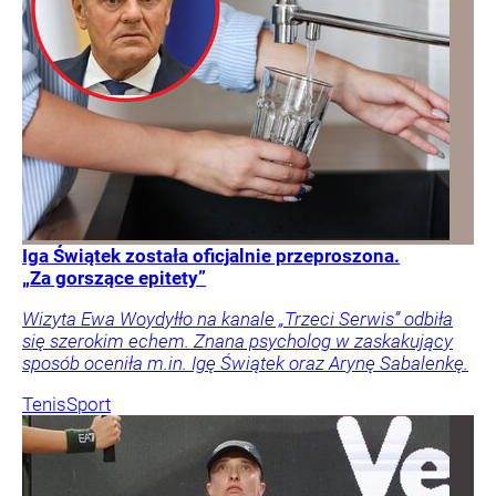
Iga Świątek została oficjalnie przeproszona.
„Za gorszące epitety”
Wizyta Ewa Woydyłło na kanale „Trzeci Serwis” odbiła
się szerokim echem. Znana psycholog w zaskakujący
sposób oceniła m.in. Igę Świątek oraz Arynę Sabalenkę.
Tenis
Sport