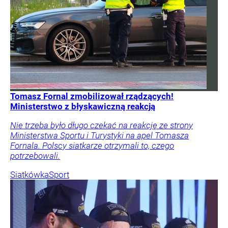
Tomasz Fornal zmobilizował rządzących!
Ministerstwo z błyskawiczną reakcją
Nie trzeba było długo czekać na reakcję ze strony
Ministerstwa Sportu i Turystyki na apel Tomasza
Fornala. Polscy siatkarze otrzymali to, czego
potrzebowali.
Siatkówka
Sport