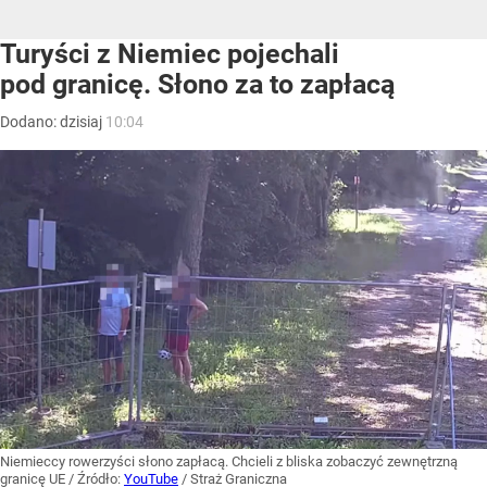
Turyści z Niemiec pojechali
pod granicę. Słono za to zapłacą
Dodano:
dzisiaj
10:04
Niemieccy rowerzyści słono zapłacą. Chcieli z bliska zobaczyć zewnętrzną
granicę UE
/ Źródło:
YouTube
/
Straż Graniczna