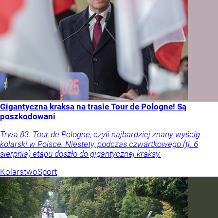
Gigantyczna kraksa na trasie Tour de Pologne! Są
poszkodowani
Trwa 83. Tour de Pologne, czyli najbardziej znany wyścig
kolarski w Polsce. Niestety, podczas czwartkowego (tj. 6
sierpnia) etapu doszło do gigantycznej kraksy.
Kolarstwo
Sport