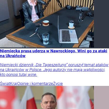
Niemiecka prasa uderza w Nawrockiego. Wini go za ataki
na Ukraińców
Niemiecki dziennik „Die Tageszeitung” poruszył temat ataków
na Ukraińców w Polsce. Jego autorzy nie mają wątpliwości,
kto ponosi tutaj winę.
Świat
Kraj
Opinie i komentarze
Życie