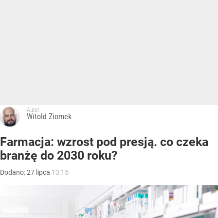
Autor:
Witold Ziomek
Farmacja: wzrost pod presją. co czeka
branżę do 2030 roku?
Dodano:
27
lipca
13:15