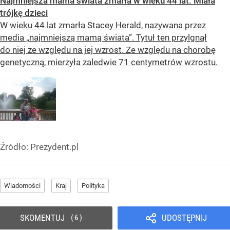
Najmniejsza mama świata zmarła w wieku 44 lat. Miała
trójkę dzieci
W wieku 44 lat zmarła Stacey Herald, nazywana przez
media „najmniejszą mamą świata”. Tytuł ten przylgnął
do niej ze względu na jej wzrost. Ze względu na chorobę
genetyczną, mierzyła zaledwie 71 centymetrów wzrostu.
Źródło:
Prezydent.pl
Wiadomości
Kraj
Polityka
SKOMENTUJ
UDOSTĘPNIJ
6