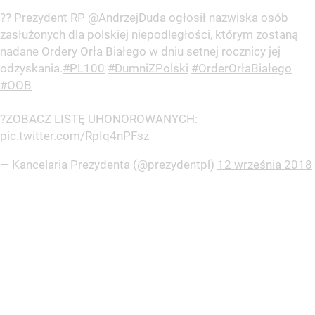
?? Prezydent RP
@AndrzejDuda
ogłosił nazwiska osób
zasłużonych dla polskiej niepodległości, którym zostaną
nadane Ordery Orła Białego w dniu setnej rocznicy jej
odzyskania.
#PL100
#DumniZPolski
#OrderOrłaBiałego
#OOB
?ZOBACZ LISTĘ UHONOROWANYCH:
pic.twitter.com/RpIq4nPFsz
— Kancelaria Prezydenta (@prezydentpl)
12 września 2018