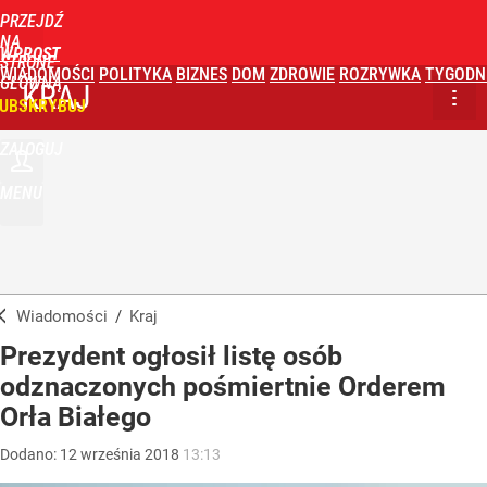
PRZEJDŹ
NA
WPROST
STRONĘ
WIADOMOŚCI
POLITYKA
BIZNES
DOM
ZDROWIE
ROZRYWKA
TYGODN
GŁÓWNĄ
KRAJ
UBSKRYBUJ
ZALOGUJ
MENU
Wiadomości
/
Kraj
Prezydent ogłosił listę osób
odznaczonych pośmiertnie Orderem
Orła Białego
Dodano:
12
września
2018
13:13