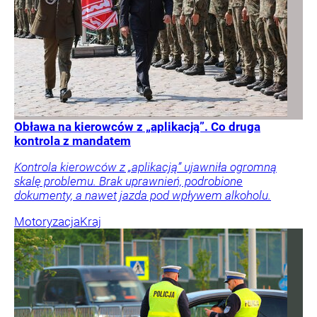
Obława na kierowców z „aplikacją”. Co druga
kontrola z mandatem
Kontrola kierowców z „aplikacją” ujawniła ogromną
skalę problemu. Brak uprawnień, podrobione
dokumenty, a nawet jazda pod wpływem alkoholu.
Motoryzacja
Kraj