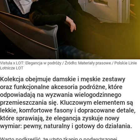
Vistula x LOT: Elegancja w podróży
/ Źródło:
Materiały prasowe
/
Polskie Linie
Lotnicze LOT
Kolekcja obejmuje damskie i męskie zestawy
oraz funkcjonalne akcesoria podróżne, które
odpowiadają na wyzwania wielogodzinnego
przemieszczania się. Kluczowym elementem są
lekkie, komfortowe fasony i dopracowane detale,
które sprawiają, że elegancja zyskuje nowy
wymiar: pewny, naturalny i gotowy do działania.
Warto podkreślić, że użyto tkanin o podwyższonej