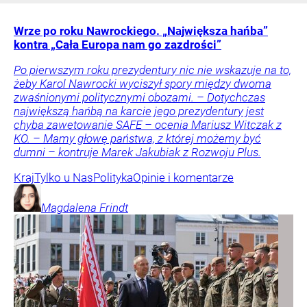
Wrze po roku Nawrockiego. „Największa hańba”
kontra „Cała Europa nam go zazdrości”
Po pierwszym roku prezydentury nic nie wskazuje na to,
żeby Karol Nawrocki wyciszył spory między dwoma
zwaśnionymi politycznymi obozami. – Dotychczas
największą hańbą na karcie jego prezydentury jest
chyba zawetowanie SAFE – ocenia Mariusz Witczak z
KO. – Mamy głowę państwa, z której możemy być
dumni – kontruje Marek Jakubiak z Rozwoju Plus.
Kraj
Tylko u Nas
Polityka
Opinie i komentarze
Magdalena
Frindt