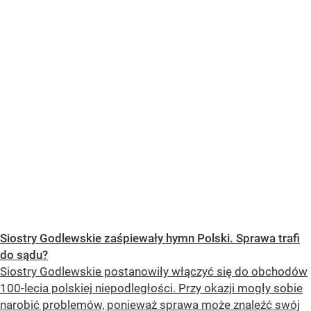
Siostry Godlewskie zaśpiewały hymn Polski. Sprawa trafi
do sądu?
Siostry Godlewskie postanowiły włączyć się do obchodów
100-lecia polskiej niepodległości. Przy okazji mogły sobie
narobić problemów, ponieważ sprawa może znaleźć swój