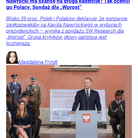
Nawrocki ma szansę na drugą kadencję? Tak ocenili
go Polacy. Sondaż dla „Wprost”
Blisko 39 proc. Polek i Polaków deklaruje, że ponownie
zagłosowałoby na Karola Nawrockiego w wyborach
prezydenckich – wynika z sondażu SW Research dla
„Wprost”. Grupa krytyków głowy państwa jest
liczniejsza.
Magdalena
Frindt