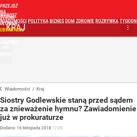
PRZEJDŹ
NA
WPROST
STRONĘ
WIADOMOŚCI
POLITYKA
BIZNES
DOM
ZDROWIE
ROZRYWKA
TYGODN
GŁÓWNĄ
KRAJ
UBSKRYBUJ
ZALOGUJ
MENU
Wiadomości
/
Kraj
Siostry Godlewskie staną przed sądem
za znieważenie hymnu? Zawiadomienie
już w prokuraturze
Dodano:
16
listopada
2018
17:29