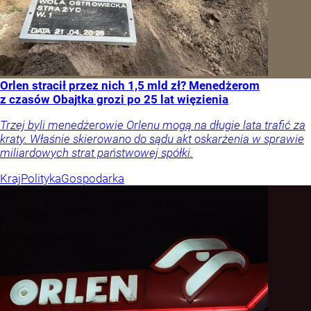
Orlen stracił przez nich 1,5 mld zł? Menedżerom
z czasów Obajtka grozi po 25 lat więzienia
Trzej byli menedżerowie Orlenu mogą na długie lata trafić za
kraty. Właśnie skierowano do sądu akt oskarżenia w sprawie
miliardowych strat państwowej spółki.
Kraj
Polityka
Gospodarka