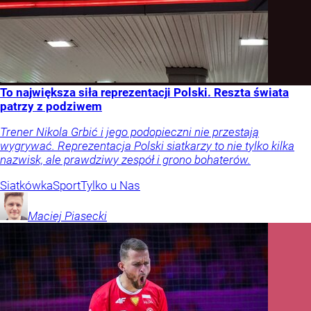
To największa siła reprezentacji Polski. Reszta świata
patrzy z podziwem
Trener Nikola Grbić i jego podopieczni nie przestają
wygrywać. Reprezentacja Polski siatkarzy to nie tylko kilka
nazwisk, ale prawdziwy zespół i grono bohaterów.
Siatkówka
Sport
Tylko u Nas
Maciej
Piasecki