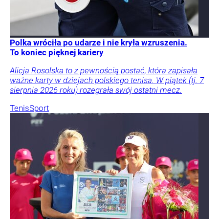
Polka wróciła po udarze i nie kryła wzruszenia.
To koniec pięknej kariery
Alicja Rosolska to z pewnością postać, która zapisała
ważne karty w dziejach polskiego tenisa. W piątek (tj. 7
sierpnia 2026 roku) rozegrała swój ostatni mecz.
Tenis
Sport