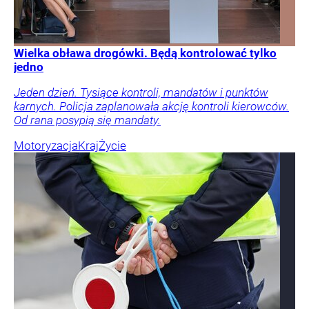
Wielka obława drogówki. Będą kontrolować tylko
jedno
Jeden dzień. Tysiące kontroli, mandatów i punktów
karnych. Policja zaplanowała akcję kontroli kierowców.
Od rana posypią się mandaty.
Motoryzacja
Kraj
Życie