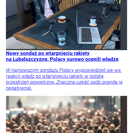
Nowy sondaż po wtargnięciu rakiety
na Lubelszczyznę. Polacy surowo ocenili władze
W najnowszym sondażu Polacy wypowiedzieli się ws.
reakcji władz po wtargnięciu rakiety w polską
przestrzeń powietrzną. Znaczna część osób oceniła ją
negatywnie.