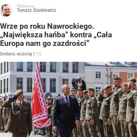
Współpraca:
Tomasz Stankiewicz
Wrze po roku Nawrockiego.
„Największa hańba” kontra „Cała
Europa nam go zazdrości”
Dodano:
wczoraj
5:15