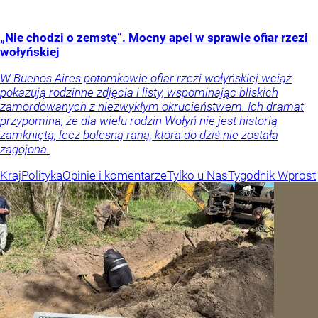
„Nie chodzi o zemstę”. Mocny apel w sprawie ofiar rzezi
wołyńskiej
W Buenos Aires potomkowie ofiar rzezi wołyńskiej wciąż
pokazują rodzinne zdjęcia i listy, wspominając bliskich
zamordowanych z niezwykłym okrucieństwem. Ich dramat
przypomina, że dla wielu rodzin Wołyń nie jest historią
zamkniętą, lecz bolesną raną, która do dziś nie została
zagojona.
Kraj
Polityka
Opinie i komentarze
Tylko u Nas
Tygodnik Wprost