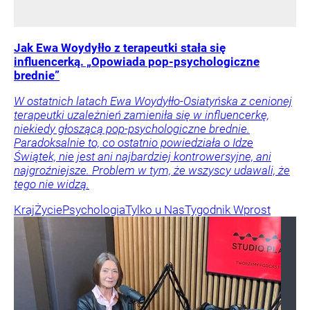
Jak Ewa Woydyłło z terapeutki stała się
influencerką. „Opowiada pop-psychologiczne
brednie”
W ostatnich latach Ewa Woydyłło-Osiatyńska z cenionej
terapeutki uzależnień zamieniła się w influencerkę,
niekiedy głoszącą pop-psychologiczne brednie.
Paradoksalnie to, co ostatnio powiedziała o Idze
Świątek, nie jest ani najbardziej kontrowersyjne, ani
najgroźniejsze. Problem w tym, że wszyscy udawali, że
tego nie widzą.
Kraj
Życie
Psychologia
Tylko u Nas
Tygodnik Wprost