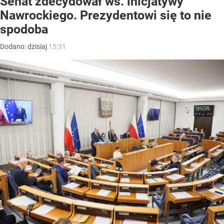
Senat zdecydował ws. inicjatywy
Nawrockiego. Prezydentowi się to nie
spodoba
Dodano:
dzisiaj
15:31