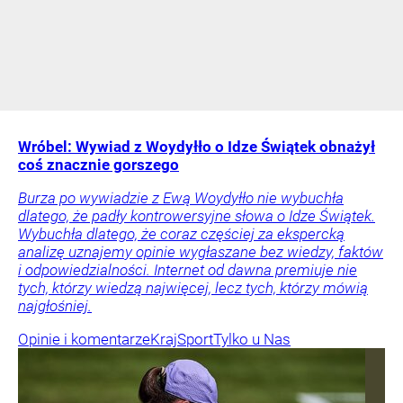
Wróbel: Wywiad z Woydyłło o Idze Świątek obnażył
coś znacznie gorszego
Burza po wywiadzie z Ewą Woydyłło nie wybuchła
dlatego, że padły kontrowersyjne słowa o Idze Świątek.
Wybuchła dlatego, że coraz częściej za ekspercką
analizę uznajemy opinie wygłaszane bez wiedzy, faktów
i odpowiedzialności. Internet od dawna premiuje nie
tych, którzy wiedzą najwięcej, lecz tych, którzy mówią
najgłośniej.
Opinie i komentarze
Kraj
Sport
Tylko u Nas