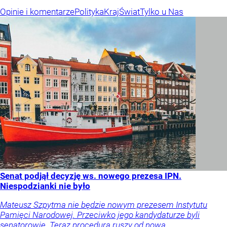
Opinie i komentarze
Polityka
Kraj
Świat
Tylko u Nas
Senat podjął decyzję ws. nowego prezesa IPN.
Niespodzianki nie było
Mateusz Szpytma nie będzie nowym prezesem Instytutu
Pamięci Narodowej. Przeciwko jego kandydaturze byli
senatorowie. Teraz procedura ruszy od nowa.