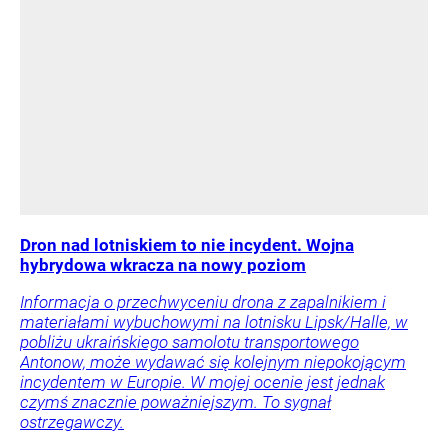
Dron nad lotniskiem to nie incydent. Wojna
hybrydowa wkracza na nowy poziom
Informacja o przechwyceniu drona z zapalnikiem i
materiałami wybuchowymi na lotnisku Lipsk/Halle, w
pobliżu ukraińskiego samolotu transportowego
Antonow, może wydawać się kolejnym niepokojącym
incydentem w Europie. W mojej ocenie jest jednak
czymś znacznie poważniejszym. To sygnał
ostrzegawczy.