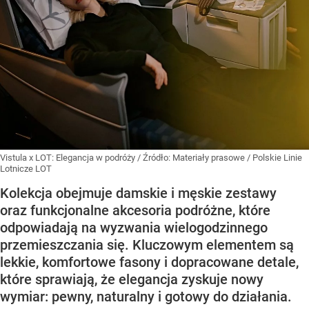
Vistula x LOT: Elegancja w podróży
/ Źródło:
Materiały prasowe
/
Polskie Linie
Lotnicze LOT
Kolekcja obejmuje damskie i męskie zestawy
oraz funkcjonalne akcesoria podróżne, które
odpowiadają na wyzwania wielogodzinnego
przemieszczania się. Kluczowym elementem są
lekkie, komfortowe fasony i dopracowane detale,
które sprawiają, że elegancja zyskuje nowy
wymiar: pewny, naturalny i gotowy do działania.