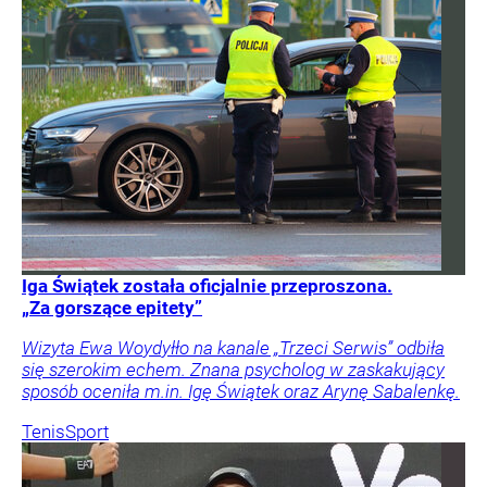
Iga Świątek została oficjalnie przeproszona.
„Za gorszące epitety”
Wizyta Ewa Woydyłło na kanale „Trzeci Serwis” odbiła
się szerokim echem. Znana psycholog w zaskakujący
sposób oceniła m.in. Igę Świątek oraz Arynę Sabalenkę.
Tenis
Sport