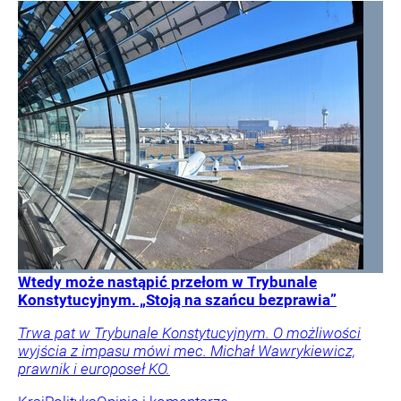
Wtedy może nastąpić przełom w Trybunale
Konstytucyjnym. „Stoją na szańcu bezprawia”
Trwa pat w Trybunale Konstytucyjnym. O możliwości
wyjścia z impasu mówi mec. Michał Wawrykiewicz,
prawnik i europoseł KO.