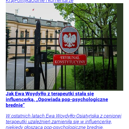
Kraj
Polityka
Opinie i komentarze
Jak Ewa Woydyłło z terapeutki stała się
influencerką. „Opowiada pop-psychologiczne
brednie”
W ostatnich latach Ewa Woydyłło-Osiatyńska z cenionej
terapeutki uzależnień zamieniła się w influencerkę,
niekiedy głoszącą pop-psychologiczne brednie.