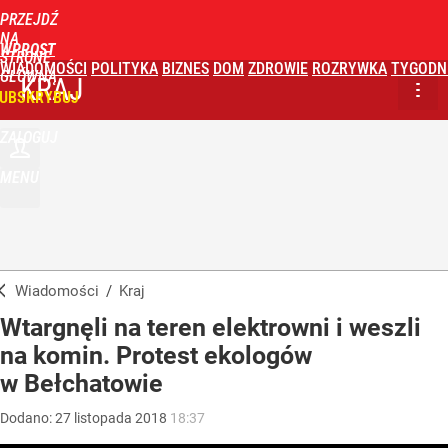
PRZEJDŹ
NA
WPROST
STRONĘ
WIADOMOŚCI
POLITYKA
BIZNES
DOM
ZDROWIE
ROZRYWKA
TYGODN
GŁÓWNĄ
KRAJ
UBSKRYBUJ
ZALOGUJ
MENU
Wiadomości
/
Kraj
Wtargnęli na teren elektrowni i weszli
na komin. Protest ekologów
w Bełchatowie
Dodano:
27
listopada
2018
18:37