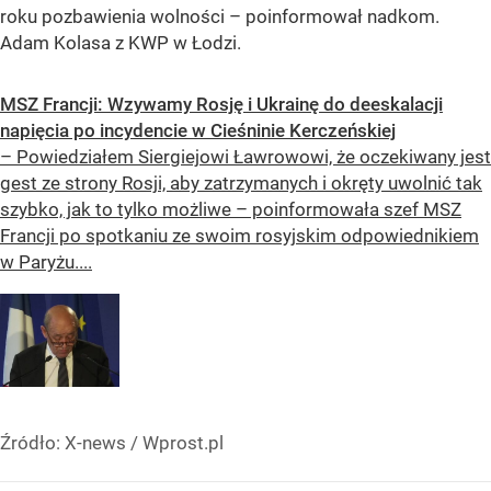
roku pozbawienia wolności – poinformował nadkom.
Adam Kolasa z KWP w Łodzi.
MSZ Francji: Wzywamy Rosję i Ukrainę do deeskalacji
napięcia po incydencie w Cieśninie Kerczeńskiej
– Powiedziałem Siergiejowi Ławrowowi, że oczekiwany jest
gest ze strony Rosji, aby zatrzymanych i okręty uwolnić tak
szybko, jak to tylko możliwe – poinformowała szef MSZ
Francji po spotkaniu ze swoim rosyjskim odpowiednikiem
w Paryżu....
Źródło:
X-news
/
Wprost.pl