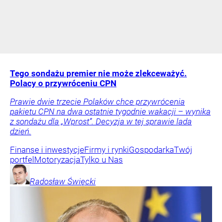
Tego sondażu premier nie może zlekceważyć.
Polacy o przywróceniu CPN
Prawie dwie trzecie Polaków chce przywrócenia
pakietu CPN na dwa ostatnie tygodnie wakacji – wynika
z sondażu dla „Wprost”. Decyzja w tej sprawie lada
dzień.
Finanse i inwestycje
Firmy i rynki
Gospodarka
Twój
portfel
Motoryzacja
Tylko u Nas
Radosław
Święcki