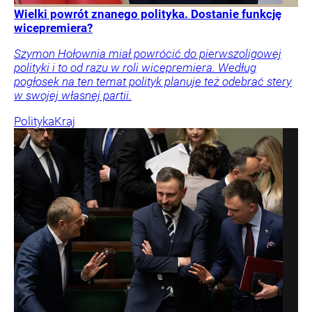
Wielki powrót znanego polityka. Dostanie funkcję
wicepremiera?
Szymon Hołownia miał powrócić do pierwszoligowej
polityki i to od razu w roli wicepremiera. Według
pogłosek na ten temat polityk planuje też odebrać stery
w swojej własnej partii.
Polityka
Kraj