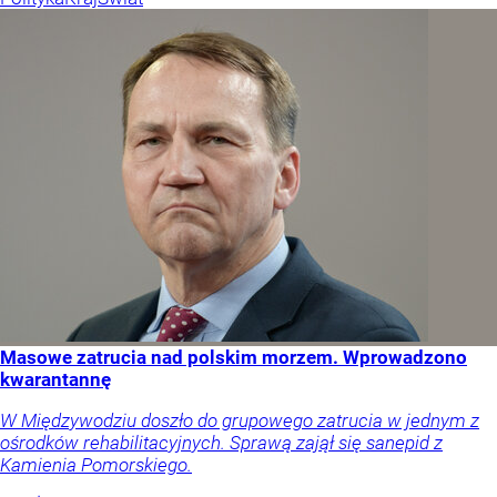
Masowe zatrucia nad polskim morzem. Wprowadzono
kwarantannę
W Międzywodziu doszło do grupowego zatrucia w jednym z
ośrodków rehabilitacyjnych. Sprawą zajął się sanepid z
Kamienia Pomorskiego.