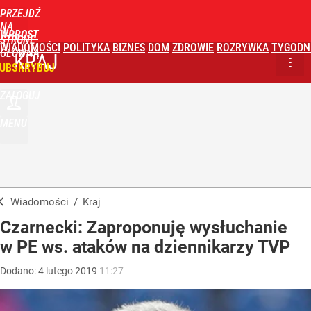
PRZEJDŹ
NA
WPROST
STRONĘ
WIADOMOŚCI
POLITYKA
BIZNES
DOM
ZDROWIE
ROZRYWKA
TYGODN
GŁÓWNĄ
KRAJ
UBSKRYBUJ
ZALOGUJ
MENU
Wiadomości
/
Kraj
Czarnecki: Zaproponuję wysłuchanie
w PE ws. ataków na dziennikarzy TVP
Dodano:
4
lutego
2019
11:27