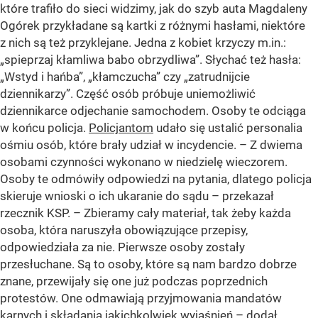
które trafiło do sieci widzimy, jak do szyb auta Magdaleny
Ogórek przykładane są kartki z różnymi hasłami, niektóre
z nich są też przyklejane. Jedna z kobiet krzyczy m.in.:
„spieprzaj kłamliwa babo obrzydliwa”
. Słychać też hasła:
„Wstyd i hańba”
,
„kłamczucha”
czy
„zatrudnijcie
dziennikarzy”
. Część osób próbuje uniemożliwić
dziennikarce odjechanie samochodem. Osoby te odciąga
w końcu policja.
Policjantom
udało się ustalić personalia
ośmiu osób, które brały udział w incydencie. – Z dwiema
osobami czynności wykonano w niedzielę wieczorem.
Osoby te odmówiły odpowiedzi na pytania, dlatego policja
skieruje wnioski o ich ukaranie do sądu – przekazał
rzecznik KSP. – Zbieramy cały materiał, tak żeby każda
osoba, która naruszyła obowiązujące przepisy,
odpowiedziała za nie. Pierwsze osoby zostały
przesłuchane. Są to osoby, które są nam bardzo dobrze
znane, przewijały się one już podczas poprzednich
protestów. One odmawiają przyjmowania mandatów
karnych i składania jakichkolwiek wyjaśnień – dodał