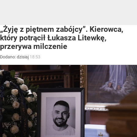
„Żyję z piętnem zabójcy”. Kierowca,
który potrącił Łukasza Litewkę,
przerywa milczenie
Dodano:
dzisiaj
18:53