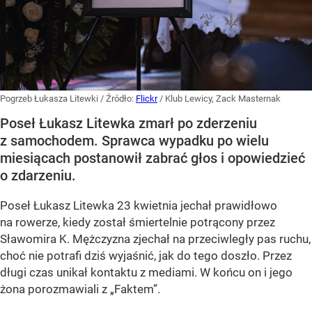
Pogrzeb Łukasza Litewki
/ Źródło:
Flickr
/
Klub Lewicy, Zack Masternak
Poseł Łukasz Litewka zmarł po zderzeniu
z samochodem. Sprawca wypadku po wielu
miesiącach postanowił zabrać głos i opowiedzieć
o zdarzeniu.
Poseł Łukasz Litewka 23 kwietnia jechał prawidłowo
na rowerze, kiedy został śmiertelnie potrącony przez
Sławomira K. Mężczyzna zjechał na przeciwległy pas ruchu,
choć nie potrafi dziś wyjaśnić, jak do tego doszło. Przez
długi czas unikał kontaktu z mediami. W końcu on i jego
żona porozmawiali z „Faktem”.