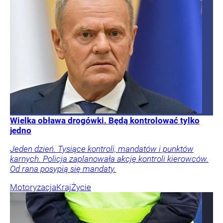
Wielka obława drogówki. Będą kontrolować tylko
jedno
Jeden dzień. Tysiące kontroli, mandatów i punktów
karnych. Policja zaplanowała akcję kontroli kierowców.
Od rana posypią się mandaty.
Motoryzacja
Kraj
Życie