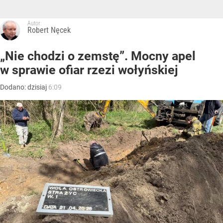
Autor:
Robert Nęcek
„Nie chodzi o zemstę”. Mocny apel
w sprawie ofiar rzezi wołyńskiej
Dodano:
dzisiaj
6:09