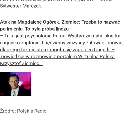
Sylwester Marczak.
Atak na Magdalenę Ogórek. Ziemiec: Trzeba to nazwać
po imieniu. To była próba linczu
– Taka jest psychologia tłumu. Wystarczy mała iskierka
i ognisko zapłonie. I będziemy wszyscy żałować i mówić,
dlaczego tak się stało, mogło się zapobiec tragedii –
powiedział w rozmowie z portalem Wirtualna Polska
Krzysztof Ziemiec...
Źródło:
Polskie Radio