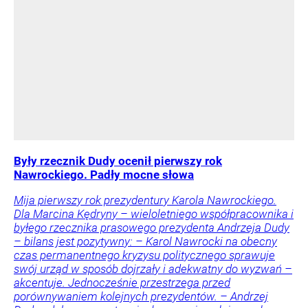
Były rzecznik Dudy ocenił pierwszy rok
Nawrockiego. Padły mocne słowa
Mija pierwszy rok prezydentury Karola Nawrockiego.
Dla Marcina Kędryny – wieloletniego współpracownika i
byłego rzecznika prasowego prezydenta Andrzeja Dudy
– bilans jest pozytywny: – Karol Nawrocki na obecny
czas permanentnego kryzysu politycznego sprawuje
swój urząd w sposób dojrzały i adekwatny do wyzwań –
akcentuje. Jednocześnie przestrzega przed
porównywaniem kolejnych prezydentów. – Andrzej