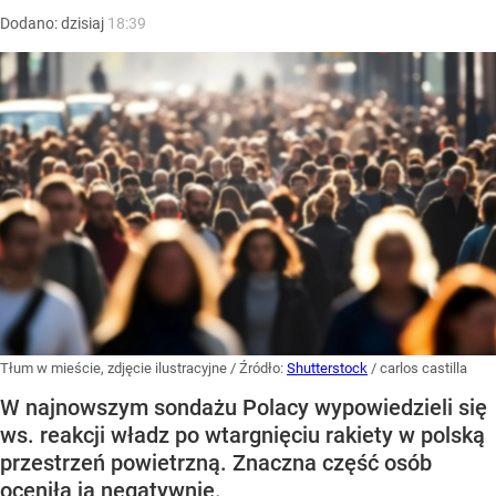
Dodano:
dzisiaj
18:39
Tłum w mieście, zdjęcie ilustracyjne
/ Źródło:
Shutterstock
/
carlos castilla
W najnowszym sondażu Polacy wypowiedzieli się
ws. reakcji władz po wtargnięciu rakiety w polską
przestrzeń powietrzną. Znaczna część osób
oceniła ją negatywnie.