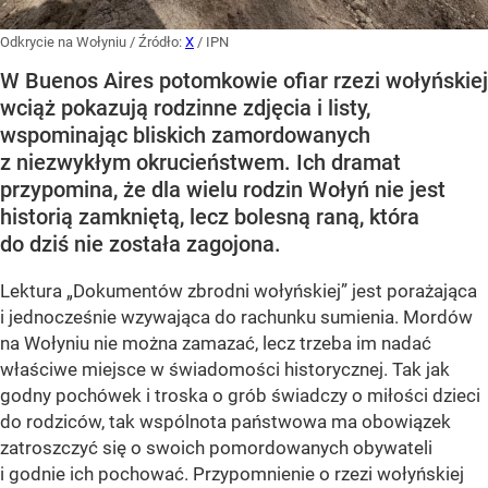
Odkrycie na Wołyniu
/ Źródło:
X
/
IPN
W Buenos Aires potomkowie ofiar rzezi wołyńskiej
wciąż pokazują rodzinne zdjęcia i listy,
wspominając bliskich zamordowanych
z niezwykłym okrucieństwem. Ich dramat
przypomina, że dla wielu rodzin Wołyń nie jest
historią zamkniętą, lecz bolesną raną, która
do dziś nie została zagojona.
Lektura „Dokumentów zbrodni wołyńskiej” jest porażająca
i jednocześnie wzywająca do rachunku sumienia. Mordów
na Wołyniu nie można zamazać, lecz trzeba im nadać
właściwe miejsce w świadomości historycznej. Tak jak
godny pochówek i troska o grób świadczy o miłości dzieci
do rodziców, tak wspólnota państwowa ma obowiązek
zatroszczyć się o swoich pomordowanych obywateli
i godnie ich pochować. Przypomnienie o rzezi wołyńskiej