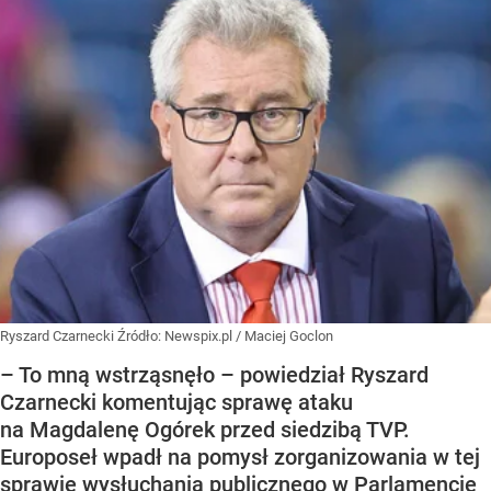
Ryszard Czarnecki
Źródło:
Newspix.pl
/
Maciej Goclon
– To mną wstrząsnęło – powiedział Ryszard
Czarnecki komentując sprawę ataku
na Magdalenę Ogórek przed siedzibą TVP.
Europoseł wpadł na pomysł zorganizowania w tej
sprawie wysłuchania publicznego w Parlamencie