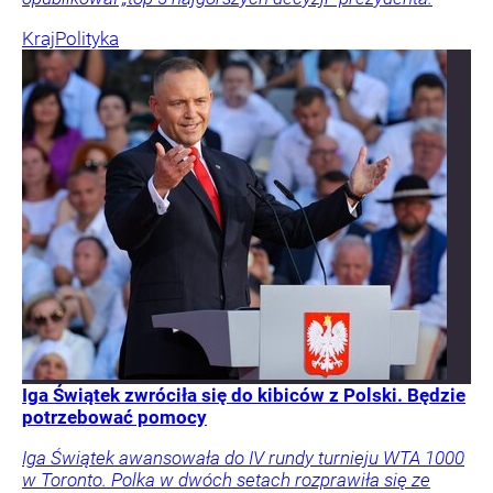
Kraj
Polityka
Iga Świątek zwróciła się do kibiców z Polski. Będzie
potrzebować pomocy
Iga Świątek awansowała do IV rundy turnieju WTA 1000
w Toronto. Polka w dwóch setach rozprawiła się ze