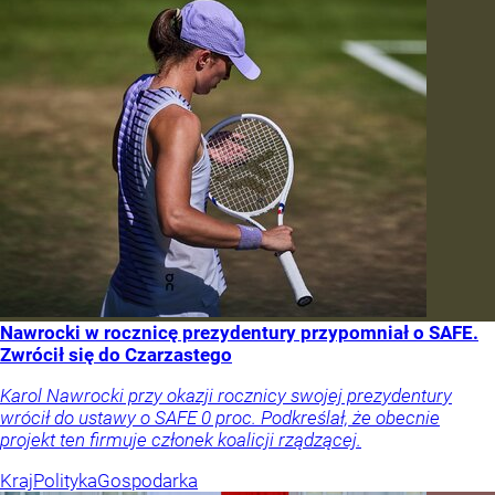
Nawrocki w rocznicę prezydentury przypomniał o SAFE.
Zwrócił się do Czarzastego
Karol Nawrocki przy okazji rocznicy swojej prezydentury
wrócił do ustawy o SAFE 0 proc. Podkreślał, że obecnie
projekt ten firmuje członek koalicji rządzącej.
Kraj
Polityka
Gospodarka