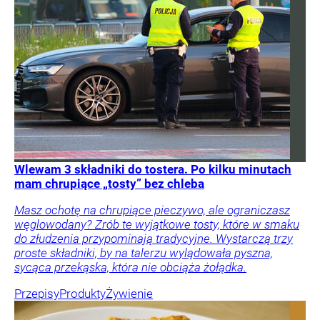
Wlewam 3 składniki do tostera. Po kilku minutach
mam chrupiące „tosty” bez chleba
Masz ochotę na chrupiące pieczywo, ale ograniczasz
węglowodany? Zrób te wyjątkowe tosty, które w smaku
do złudzenia przypominają tradycyjne. Wystarczą trzy
proste składniki, by na talerzu wylądowała pyszna,
sycąca przekąska, która nie obciąża żołądka.
Przepisy
Produkty
Żywienie