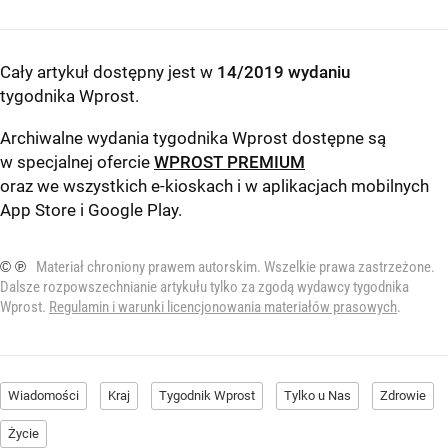
Cały artykuł dostępny jest w
14/2019 wydaniu
tygodnika Wprost
.
Archiwalne wydania tygodnika Wprost dostępne są
w specjalnej ofercie
WPROST PREMIUM
oraz we wszystkich e-kioskach i w aplikacjach mobilnych
App Store
i
Google Play
.
© ℗
Materiał chroniony prawem autorskim. Wszelkie prawa zastrzeżone.
Dalsze rozpowszechnianie artykułu tylko za zgodą wydawcy tygodnika
Wprost.
Regulamin i warunki licencjonowania materiałów prasowych
.
Wiadomości
Kraj
Tygodnik Wprost
Tylko u Nas
Zdrowie
Życie