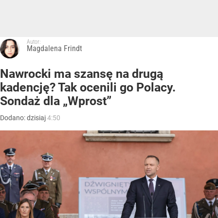
Autor:
Magdalena Frindt
Nawrocki ma szansę na drugą
kadencję? Tak ocenili go Polacy.
Sondaż dla „Wprost”
Dodano:
dzisiaj
4:50