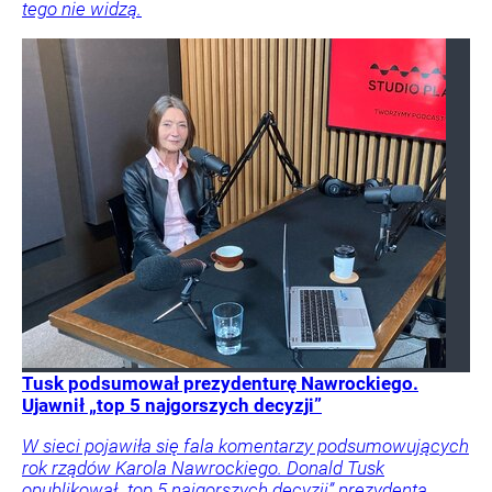
tego nie widzą.
Tusk podsumował prezydenturę Nawrockiego.
Ujawnił „top 5 najgorszych decyzji”
W sieci pojawiła się fala komentarzy podsumowujących
rok rządów Karola Nawrockiego. Donald Tusk
opublikował „top 5 najgorszych decyzji” prezydenta.