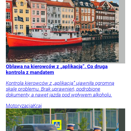
Obława na kierowców z „aplikacją”. Co druga
kontrola z mandatem
Kontrola kierowców z „aplikacją” ujawniła ogromną
skalę problemu. Brak uprawnień, podrobione
dokumenty, a nawet jazda pod wpływem alkoholu.
Motoryzacja
Kraj