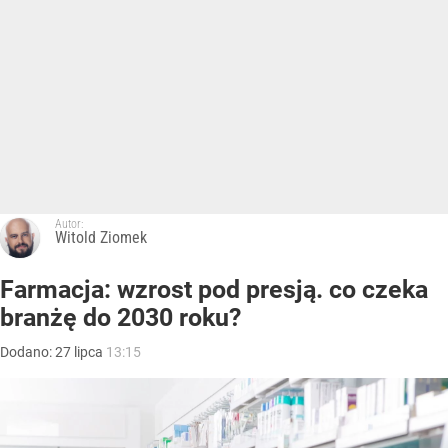
Autor:
Witold Ziomek
Farmacja: wzrost pod presją. co czeka
branżę do 2030 roku?
Dodano:
27
lipca
13:15