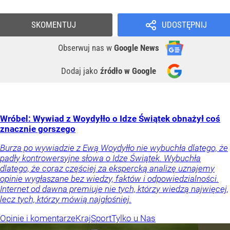
SKOMENTUJ
UDOSTĘPNIJ
Obserwuj nas
w
Google News
Dodaj jako
źródło w Google
Wróbel: Wywiad z Woydyłło o Idze Świątek obnażył coś
znacznie gorszego
Burza po wywiadzie z Ewą Woydyłło nie wybuchła dlatego, że
padły kontrowersyjne słowa o Idze Świątek. Wybuchła
dlatego, że coraz częściej za ekspercką analizę uznajemy
opinie wygłaszane bez wiedzy, faktów i odpowiedzialności.
Internet od dawna premiuje nie tych, którzy wiedzą najwięcej,
lecz tych, którzy mówią najgłośniej.
Opinie i komentarze
Kraj
Sport
Tylko u Nas