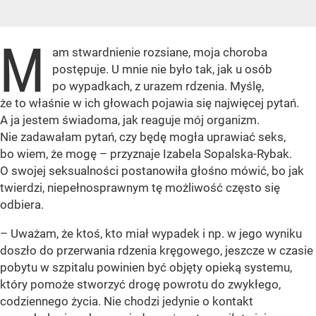
M
am stwardnienie rozsiane, moja choroba
postępuje. U mnie nie było tak, jak u osób
po wypadkach, z urazem rdzenia. Myślę,
że to właśnie w ich głowach pojawia się najwięcej pytań.
A ja jestem świadoma, jak reaguje mój organizm.
Nie zadawałam pytań, czy będę mogła uprawiać seks,
bo wiem, że mogę – przyznaje Izabela Sopalska-Rybak.
O swojej seksualności postanowiła głośno mówić, bo jak
twierdzi, niepełnosprawnym tę możliwość często się
odbiera.
– Uważam, że ktoś, kto miał wypadek i np. w jego wyniku
doszło do przerwania rdzenia kręgowego, jeszcze w czasie
pobytu w szpitalu powinien być objęty opieką systemu,
który pomoże stworzyć drogę powrotu do zwykłego,
codziennego życia. Nie chodzi jedynie o kontakt