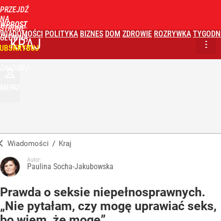
PRZEJDŹ
NA
WPROST
STRONĘ
WIADOMOŚCI
POLITYKA
BIZNES
DOM
ZDROWIE
ROZRYWKA
TYGODN
GŁÓWNĄ
KRAJ
UBSKRYBUJ
ZALOGUJ
MENU
Wiadomości
/
Kraj
Autor:
Paulina Socha-Jakubowska
Prawda o seksie niepełnosprawnych.
„Nie pytałam, czy mogę uprawiać seks,
bo wiem, że mogę”