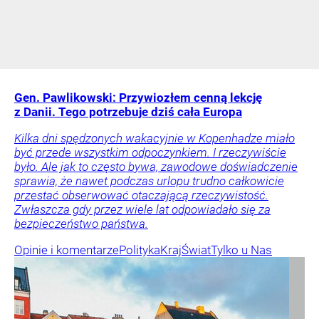
Gen. Pawlikowski: Przywiozłem cenną lekcję
z Danii. Tego potrzebuje dziś cała Europa
Kilka dni spędzonych wakacyjnie w Kopenhadze miało
być przede wszystkim odpoczynkiem. I rzeczywiście
było. Ale jak to często bywa, zawodowe doświadczenie
sprawia, że nawet podczas urlopu trudno całkowicie
przestać obserwować otaczającą rzeczywistość.
Zwłaszcza gdy przez wiele lat odpowiadało się za
bezpieczeństwo państwa.
Opinie i komentarze
Polityka
Kraj
Świat
Tylko u Nas