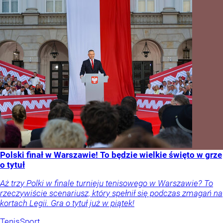
Polski finał w Warszawie! To będzie wielkie święto w grze
o tytuł
Aż trzy Polki w finale turnieju tenisowego w Warszawie? To
rzeczywiście scenariusz, który spełnił się podczas zmagań na
kortach Legii. Gra o tytuł już w piątek!
Tenis
Sport