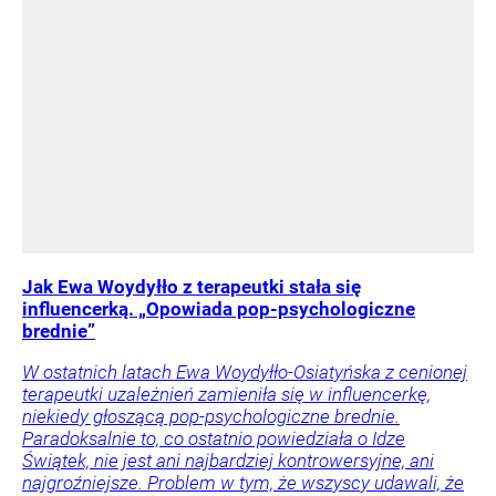
Jak Ewa Woydyłło z terapeutki stała się
influencerką. „Opowiada pop-psychologiczne
brednie”
W ostatnich latach Ewa Woydyłło-Osiatyńska z cenionej
terapeutki uzależnień zamieniła się w influencerkę,
niekiedy głoszącą pop-psychologiczne brednie.
Paradoksalnie to, co ostatnio powiedziała o Idze
Świątek, nie jest ani najbardziej kontrowersyjne, ani
najgroźniejsze. Problem w tym, że wszyscy udawali, że