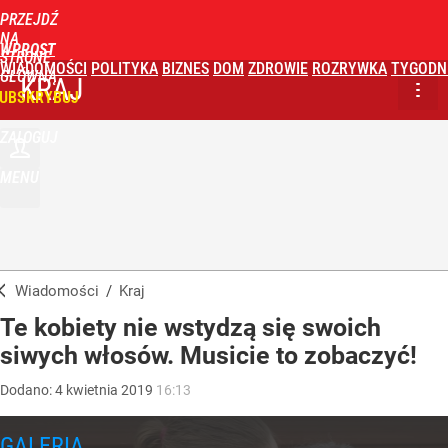
PRZEJDŹ
NA
WPROST
STRONĘ
WIADOMOŚCI
POLITYKA
BIZNES
DOM
ZDROWIE
ROZRYWKA
TYGODN
GŁÓWNĄ
KRAJ
UBSKRYBUJ
ZALOGUJ
MENU
Wiadomości
/
Kraj
Te kobiety nie wstydzą się swoich
siwych włosów. Musicie to zobaczyć!
Dodano:
4
kwietnia
2019
16:13