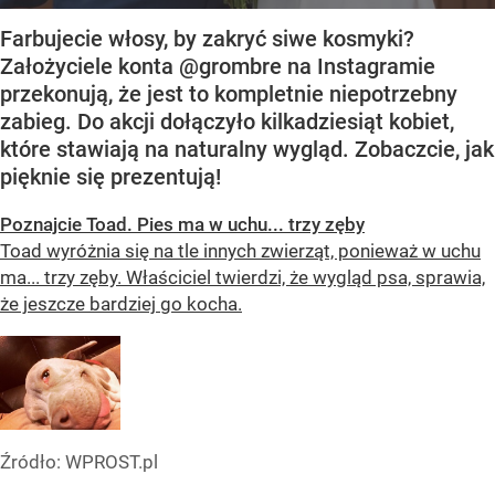
Farbujecie włosy, by zakryć siwe kosmyki?
Założyciele konta @grombre na Instagramie
przekonują, że jest to kompletnie niepotrzebny
zabieg. Do akcji dołączyło kilkadziesiąt kobiet,
które stawiają na naturalny wygląd. Zobaczcie, jak
pięknie się prezentują!
Poznajcie Toad. Pies ma w uchu... trzy zęby
Toad wyróżnia się na tle innych zwierząt, ponieważ w uchu
ma... trzy zęby. Właściciel twierdzi, że wygląd psa, sprawia,
że jeszcze bardziej go kocha.
Źródło:
WPROST.pl