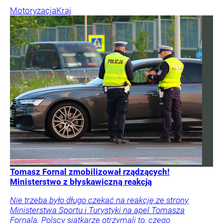
Motoryzacja
Kraj
Tomasz Fornal zmobilizował rządzących!
Ministerstwo z błyskawiczną reakcją
Nie trzeba było długo czekać na reakcję ze strony
Ministerstwa Sportu i Turystyki na apel Tomasza
Fornala. Polscy siatkarze otrzymali to, czego