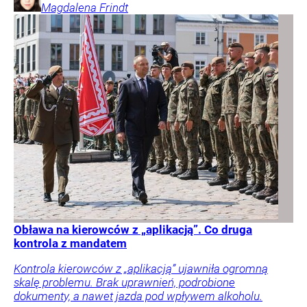
Magdalena
Frindt
Obława na kierowców z „aplikacją”. Co druga
kontrola z mandatem
Kontrola kierowców z „aplikacją” ujawniła ogromną
skalę problemu. Brak uprawnień, podrobione
dokumenty, a nawet jazda pod wpływem alkoholu.