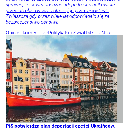
sprawia, że nawet podczas urlopu trudno całkowicie
przestać obserwować otaczającą rzeczywistość.
Zwłaszcza gdy przez wiele lat odpowiadało się za
bezpieczeństwo państwa.
Opinie i komentarze
Polityka
Kraj
Świat
Tylko u Nas
PiS potwierdza plan deportacji części Ukraińców.