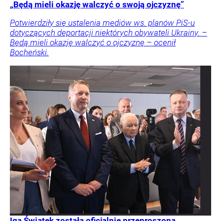
„Będą mieli okazję walczyć o swoją ojczyznę”
Potwierdziły się ustalenia mediów ws. planów PiS-u
dotyczących deportacji niektórych obywateli Ukrainy. –
Będą mieli okazję walczyć o ojczyznę – ocenił
Bocheński.
Iga Świątek została oficjalnie przeproszona.