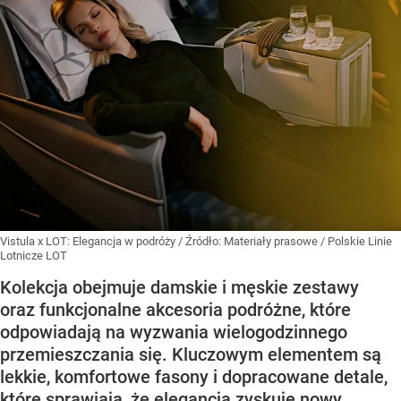
Vistula x LOT: Elegancja w podróży
/ Źródło:
Materiały prasowe
/
Polskie Linie
Lotnicze LOT
Kolekcja obejmuje damskie i męskie zestawy
oraz funkcjonalne akcesoria podróżne, które
odpowiadają na wyzwania wielogodzinnego
przemieszczania się. Kluczowym elementem są
lekkie, komfortowe fasony i dopracowane detale,
które sprawiają, że elegancja zyskuje nowy