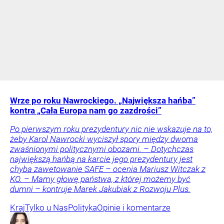
Wrze po roku Nawrockiego. „Największa hańba”
kontra „Cała Europa nam go zazdrości”
Po pierwszym roku prezydentury nic nie wskazuje na to,
żeby Karol Nawrocki wyciszył spory między dwoma
zwaśnionymi politycznymi obozami. – Dotychczas
największą hańbą na karcie jego prezydentury jest
chyba zawetowanie SAFE – ocenia Mariusz Witczak z
KO. – Mamy głowę państwa, z której możemy być
dumni – kontruje Marek Jakubiak z Rozwoju Plus.
Kraj
Tylko u Nas
Polityka
Opinie i komentarze