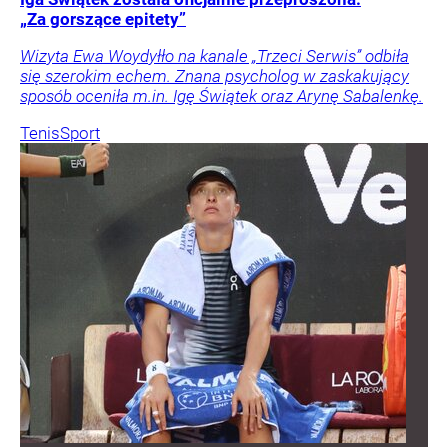
„Za gorszące epitety”
Wizyta Ewa Woydyłło na kanale „Trzeci Serwis” odbiła
się szerokim echem. Znana psycholog w zaskakujący
sposób oceniła m.in. Igę Świątek oraz Arynę Sabalenkę.
Tenis
Sport