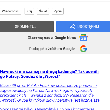
Wiadomości
Kraj
Świat
Życie
SKOMENTUJ
UDOSTĘPNIJ
Obserwuj nas
w
Google News
Dodaj jako
źródło w Google
Nawrocki ma szansę na drugą kadencję? Tak ocenili
go Polacy. Sondaż dla „Wprost”
Blisko 39 proc. Polek i Polaków deklaruje, że ponownie
zagłosowałoby na Karola Nawrockiego w wyborach
prezydenckich – wynika z sondażu SW Research dla
„Wprost”. Grupa krytyków głowy państwa jest liczniejsza.
Sondaże
Kraj
Tylko u Nas
Polityka
Opinie i komentarze