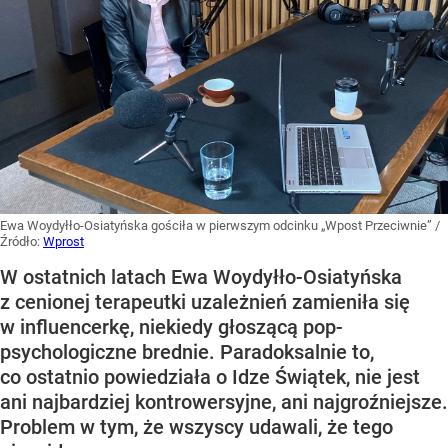
Ewa Woydyłło-Osiatyńska gościła w pierwszym odcinku „Wpost Przeciwnie”
/
Źródło:
Wprost
W ostatnich latach Ewa Woydyłło-Osiatyńska
z cenionej terapeutki uzależnień zamieniła się
w influencerkę, niekiedy głoszącą pop-
psychologiczne brednie. Paradoksalnie to,
co ostatnio powiedziała o Idze Świątek, nie jest
ani najbardziej kontrowersyjne, ani najgroźniejsze.
Problem w tym, że wszyscy udawali, że tego