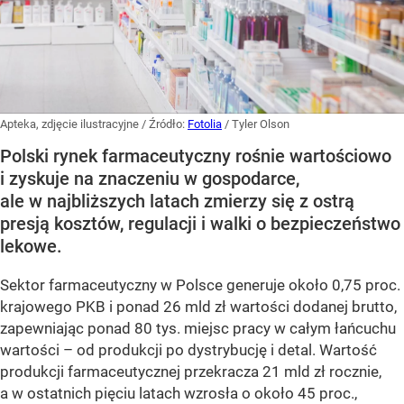
Apteka, zdjęcie ilustracyjne
/ Źródło:
Fotolia
/
Tyler Olson
Polski rynek farmaceutyczny rośnie wartościowo
i zyskuje na znaczeniu w gospodarce,
ale w najbliższych latach zmierzy się z ostrą
presją kosztów, regulacji i walki o bezpieczeństwo
lekowe.
Sektor farmaceutyczny w Polsce generuje około 0,75 proc.
krajowego PKB i ponad 26 mld zł wartości dodanej brutto,
zapewniając ponad 80 tys. miejsc pracy w całym łańcuchu
wartości – od produkcji po dystrybucję i detal. Wartość
produkcji farmaceutycznej przekracza 21 mld zł rocznie,
a w ostatnich pięciu latach wzrosła o około 45 proc.,