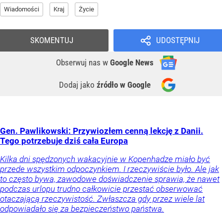
Wiadomości
Kraj
Życie
SKOMENTUJ
UDOSTĘPNIJ
Obserwuj nas
w
Google News
Dodaj jako
źródło w Google
Gen. Pawlikowski: Przywiozłem cenną lekcję z Danii.
Tego potrzebuje dziś cała Europa
Kilka dni spędzonych wakacyjnie w Kopenhadze miało być
przede wszystkim odpoczynkiem. I rzeczywiście było. Ale jak
to często bywa, zawodowe doświadczenie sprawia, że nawet
podczas urlopu trudno całkowicie przestać obserwować
otaczającą rzeczywistość. Zwłaszcza gdy przez wiele lat
odpowiadało się za bezpieczeństwo państwa.