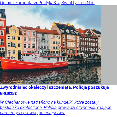
Opinie i komentarze
Polityka
Kraj
Świat
Tylko u Nas
Zwyrodnialec okaleczył szczenięta. Policja poszukuje
sprawcy
W Ciechanowie natrafiono na kundelki, które zostały
bestialsko okaleczone. Policja prowadzi czynności, mające
namierzyć sprawcę przestępstwa.