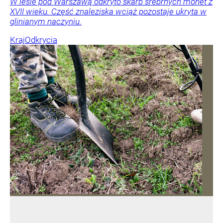
W lesie pod Warszawą odkryto skarb srebrnych monet z
XVII wieku. Część znaleziska wciąż pozostaje ukryta w
glinianym naczyniu.
Kraj
Odkrycia