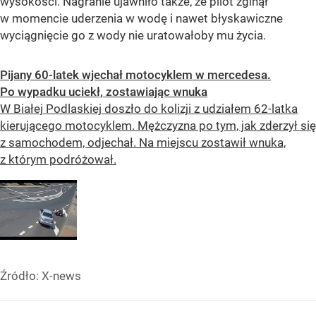
wysokości. Nagranie ujawniło także, że pilot zginął
w momencie uderzenia w wodę i nawet błyskawiczne
wyciągnięcie go z wody nie uratowałoby mu życia.
Pijany 60-latek wjechał motocyklem w mercedesa.
Po wypadku uciekł, zostawiając wnuka
W Białej Podlaskiej doszło do kolizji z udziałem 62-latka
kierującego motocyklem. Mężczyzna po tym, jak zderzył się
z samochodem, odjechał. Na miejscu zostawił wnuka,
z którym podróżował.
Źródło:
X-news