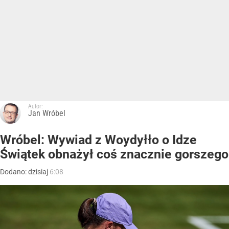
Autor:
Jan Wróbel
Wróbel: Wywiad z Woydyłło o Idze
Świątek obnażył coś znacznie gorszego
Dodano:
dzisiaj
6:08