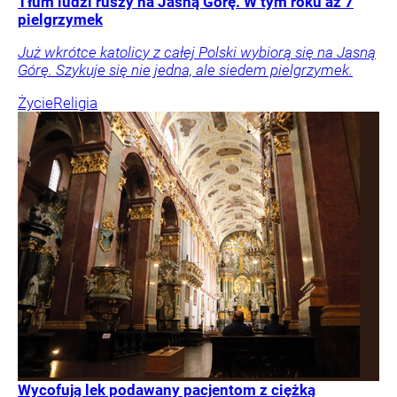
Tłum ludzi ruszy na Jasną Górę. W tym roku aż 7
pielgrzymek
Już wkrótce katolicy z całej Polski wybiorą się na Jasną
Górę. Szykuje się nie jedna, ale siedem pielgrzymek.
Życie
Religia
Wycofują lek podawany pacjentom z ciężką