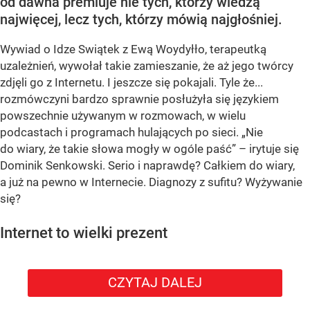
od dawna premiuje nie tych, którzy wiedzą
najwięcej, lecz tych, którzy mówią najgłośniej.
Wywiad o Idze Swiątek z Ewą Woydyłło, terapeutką
uzależnień, wywołał takie zamieszanie, że aż jego twórcy
zdjęli go z Internetu. I jeszcze się pokajali. Tyle że...
rozmówczyni bardzo sprawnie posłużyła się językiem
powszechnie używanym w rozmowach, w wielu
podcastach i programach hulających po sieci. „Nie
do wiary, że takie słowa mogły w ogóle paść” – irytuje się
Dominik Senkowski. Serio i naprawdę? Całkiem do wiary,
a już na pewno w Internecie. Diagnozy z sufitu? Wyżywanie
się?
Internet to wielki prezent
CZYTAJ DALEJ