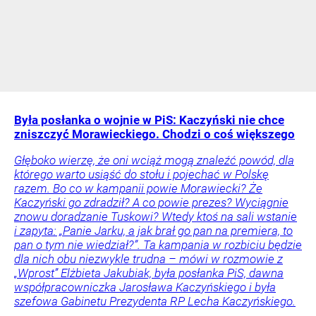
Była posłanka o wojnie w PiS: Kaczyński nie chce
zniszczyć Morawieckiego. Chodzi o coś większego
Głęboko wierzę, że oni wciąż mogą znaleźć powód, dla
którego warto usiąść do stołu i pojechać w Polskę
razem. Bo co w kampanii powie Morawiecki? Że
Kaczyński go zdradził? A co powie prezes? Wyciągnie
znowu doradzanie Tuskowi? Wtedy ktoś na sali wstanie
i zapyta: „Panie Jarku, a jak brał go pan na premiera, to
pan o tym nie wiedział?”. Ta kampania w rozbiciu będzie
dla nich obu niezwykle trudna – mówi w rozmowie z
„Wprost” Elżbieta Jakubiak, była posłanka PiS, dawna
współpracowniczka Jarosława Kaczyńskiego i była
szefowa Gabinetu Prezydenta RP Lecha Kaczyńskiego.