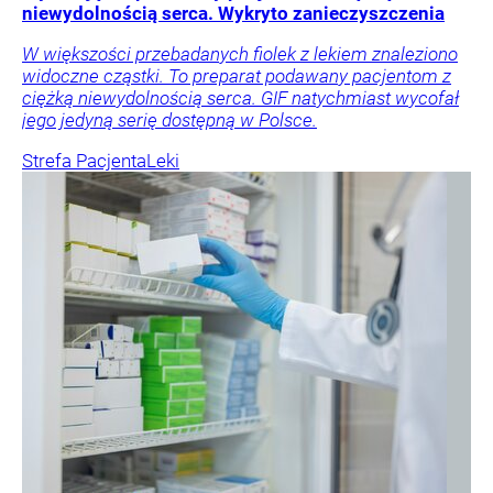
niewydolnością serca. Wykryto zanieczyszczenia
W większości przebadanych fiolek z lekiem znaleziono
widoczne cząstki. To preparat podawany pacjentom z
ciężką niewydolnością serca. GIF natychmiast wycofał
jego jedyną serię dostępną w Polsce.
Strefa Pacjenta
Leki