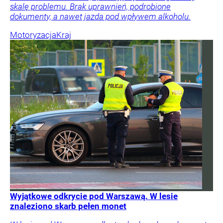
skalę problemu. Brak uprawnień, podrobione
dokumenty, a nawet jazda pod wpływem alkoholu.
Motoryzacja
Kraj
Wyjątkowe odkrycie pod Warszawą. W lesie
znaleziono skarb pełen monet