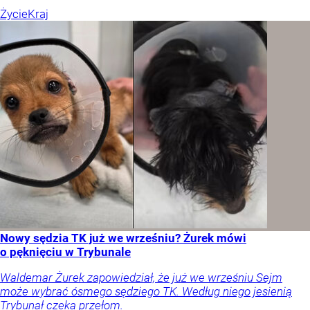
Życie
Kraj
Nowy sędzia TK już we wrześniu? Żurek mówi
o pęknięciu w Trybunale
Waldemar Żurek zapowiedział, że już we wrześniu Sejm
może wybrać ósmego sędziego TK. Według niego jesienią
Trybunał czeka przełom.