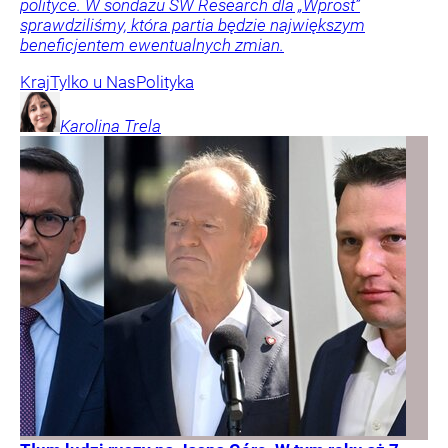
polityce. W sondażu SW Research dla „Wprost”
sprawdziliśmy, która partia będzie największym
beneficjentem ewentualnych zmian.
Kraj
Tylko u Nas
Polityka
Karolina
Trela