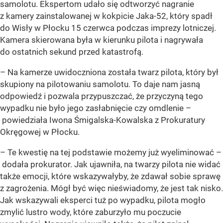
samolotu. Ekspertom udało się odtworzyć nagranie
z kamery zainstalowanej w kokpicie Jaka-52, który spadł
do Wisły w Płocku 15 czerwca podczas imprezy lotniczej.
Kamera skierowana była w kierunku pilota i nagrywała
do ostatnich sekund przed katastrofą.
– Na kamerze uwidoczniona została twarz pilota, który był
skupiony na pilotowaniu samolotu. To daje nam jasną
odpowiedź i pozwala przypuszczać, że przyczyną tego
wypadku nie było jego zasłabnięcie czy omdlenie –
powiedziała Iwona Śmigalska-Kowalska z Prokuratury
Okręgowej w Płocku.
– Te kwestię na tej podstawie możemy już wyeliminować –
dodała prokurator. Jak ujawniła, na twarzy pilota nie widać
także emocji, które wskazywałyby, że zdawał sobie sprawę
z zagrożenia. Mógł być więc nieświadomy, że jest tak nisko.
Jak wskazywali eksperci tuż po wypadku, pilota mogło
zmylić lustro wody, które zaburzyło mu poczucie