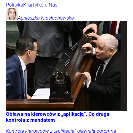
Polityka
Kraj
Tylko u Nas
Agnieszka
Niesłuchowska
Obława na kierowców z „aplikacją”. Co druga
kontrola z mandatem
Kontrola kierowców z „aplikacją” ujawniła ogromną