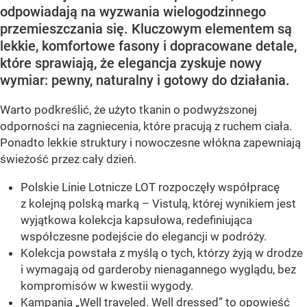
odpowiadają na wyzwania wielogodzinnego
przemieszczania się. Kluczowym elementem są
lekkie, komfortowe fasony i dopracowane detale,
które sprawiają, że elegancja zyskuje nowy
wymiar: pewny, naturalny i gotowy do działania.
Warto podkreślić, że użyto tkanin o podwyższonej
odporności na zagniecenia, które pracują z ruchem ciała.
Ponadto lekkie struktury i nowoczesne włókna zapewniają
świeżość przez cały dzień.
Polskie Linie Lotnicze LOT rozpoczęły współpracę
z kolejną polską marką – Vistulą, której wynikiem jest
wyjątkowa kolekcja kapsułowa, redefiniująca
współczesne podejście do elegancji w podróży.
Kolekcja powstała z myślą o tych, którzy żyją w drodze
i wymagają od garderoby nienagannego wyglądu, bez
kompromisów w kwestii wygody.
Kampania „Well traveled. Well dressed” to opowieść