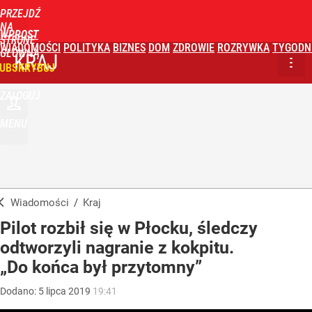
PRZEJDŹ
NA
WPROST
STRONĘ
WIADOMOŚCI
POLITYKA
BIZNES
DOM
ZDROWIE
ROZRYWKA
TYGODN
GŁÓWNĄ
KRAJ
UBSKRYBUJ
ZALOGUJ
MENU
Wiadomości
/
Kraj
Pilot rozbił się w Płocku, śledczy
odtworzyli nagranie z kokpitu.
„Do końca był przytomny”
Dodano:
5
lipca
2019
19:41