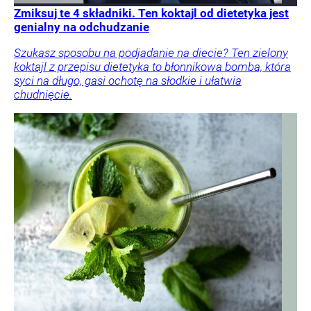
Zmiksuj te 4 składniki. Ten koktajl od dietetyka jest
genialny na odchudzanie
Szukasz sposobu na podjadanie na diecie? Ten zielony
koktajl z przepisu dietetyka to błonnikowa bomba, która
syci na długo, gasi ochotę na słodkie i ułatwia
chudnięcie.