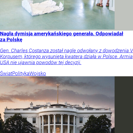
Nagła dymisja amerykańskiego generała. Odpowiadał
za Polskę
Gen. Charles Costanza został nagle odwołany z dowodzenia V
Korpusem, którego wysunięta kwatera działa w Polsce. Armia
USA nie ujawnia powodów tej decyzji.
Świat
Polityka
Wojsko