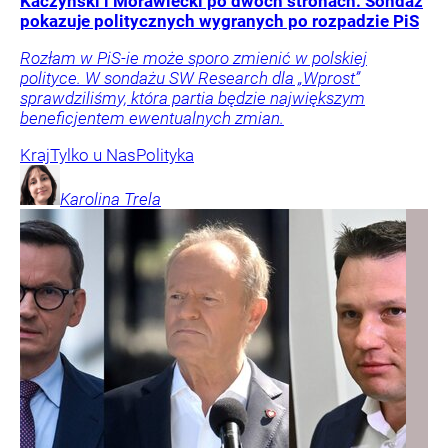
Kaczyński i Morawiecki po dwóch stronach. Sondaż
pokazuje politycznych wygranych po rozpadzie PiS
Rozłam w PiS-ie może sporo zmienić w polskiej
polityce. W sondażu SW Research dla „Wprost”
sprawdziliśmy, która partia będzie największym
beneficjentem ewentualnych zmian.
Kraj
Tylko u Nas
Polityka
Karolina
Trela