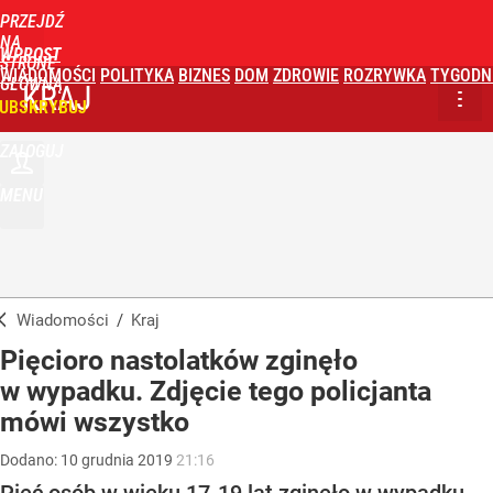
PRZEJDŹ
NA
WPROST
STRONĘ
WIADOMOŚCI
POLITYKA
BIZNES
DOM
ZDROWIE
ROZRYWKA
TYGODN
GŁÓWNĄ
KRAJ
UBSKRYBUJ
ZALOGUJ
MENU
Wiadomości
/
Kraj
Pięcioro nastolatków zginęło
w wypadku. Zdjęcie tego policjanta
mówi wszystko
Dodano:
10
grudnia
2019
21:16