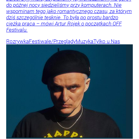
do późnej nocy siedzieliśmy przy komputerach. Nie
wspominam tego jako romantycznego czasu, za którym
dziś szczególnie tęsknię. To była po prostu bardzo
ciężka praca – mówi Artur Rojek o początkach OFF
Festivalu.
Rozrywka
Festiwale/Przeglądy
Muzyka
Tylko u Nas