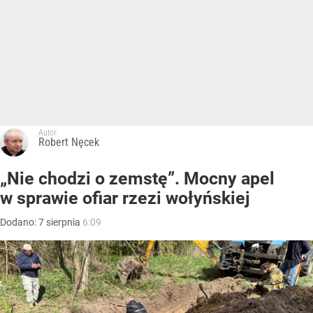
Autor:
Robert Nęcek
„Nie chodzi o zemstę”. Mocny apel
w sprawie ofiar rzezi wołyńskiej
Dodano:
7
sierpnia
6:09