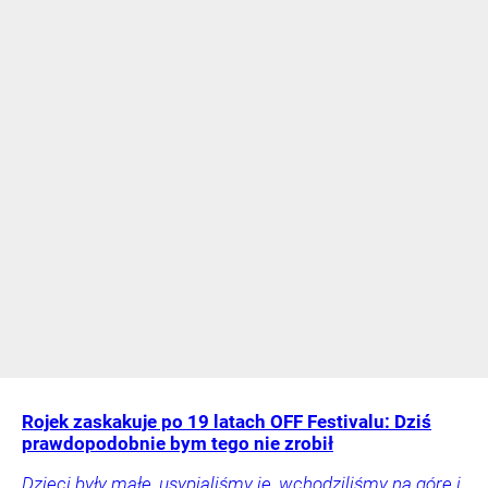
Rojek zaskakuje po 19 latach OFF Festivalu: Dziś
prawdopodobnie bym tego nie zrobił
Dzieci były małe, usypialiśmy je, wchodziliśmy na górę i