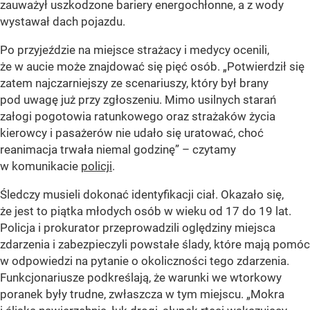
zauważył uszkodzone bariery energochłonne, a z wody
wystawał dach pojazdu.
Po przyjeździe na miejsce strażacy i medycy ocenili,
że w aucie może znajdować się pięć osób. „Potwierdził się
zatem najczarniejszy ze scenariuszy, który był brany
pod uwagę już przy zgłoszeniu. Mimo usilnych starań
załogi pogotowia ratunkowego oraz strażaków życia
kierowcy i pasażerów nie udało się uratować, choć
reanimacja trwała niemal godzinę” – czytamy
w komunikacie
policji
.
Śledczy musieli dokonać identyfikacji ciał. Okazało się,
że jest to piątka młodych osób w wieku od 17 do 19 lat.
Policja i prokurator przeprowadzili oględziny miejsca
zdarzenia i zabezpieczyli powstałe ślady, które mają pomóc
w odpowiedzi na pytanie o okoliczności tego zdarzenia.
Funkcjonariusze podkreślają, że warunki we wtorkowy
poranek były trudne, zwłaszcza w tym miejscu. „Mokra