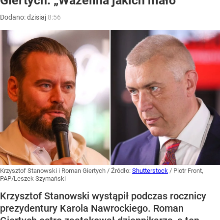
Giertych: „Wazelina jakich mało”
Dodano:
dzisiaj
8:56
Krzysztof Stanowski i Roman Giertych
/ Źródło:
Shutterstock
/
Piotr Front,
PAP/Leszek Szymański
Krzysztof Stanowski wystąpił podczas rocznicy
prezydentury Karola Nawrockiego. Roman