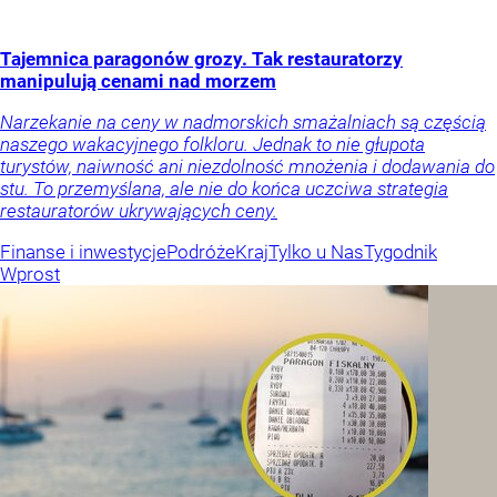
Tajemnica paragonów grozy. Tak restauratorzy
manipulują cenami nad morzem
Narzekanie na ceny w nadmorskich smażalniach są częścią
naszego wakacyjnego folkloru. Jednak to nie głupota
turystów, naiwność ani niezdolność mnożenia i dodawania do
stu. To przemyślana, ale nie do końca uczciwa strategia
restauratorów ukrywających ceny.
Finanse i inwestycje
Podróże
Kraj
Tylko u Nas
Tygodnik
Wprost