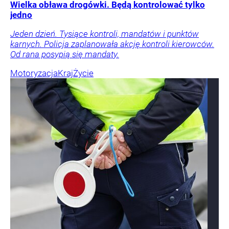
Wielka obława drogówki. Będą kontrolować tylko
jedno
Jeden dzień. Tysiące kontroli, mandatów i punktów
karnych. Policja zaplanowała akcję kontroli kierowców.
Od rana posypią się mandaty.
Motoryzacja
Kraj
Życie