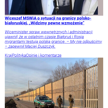
Wiceszef MSWiA o sytuacji na granicy polsko-
białoruskiej. „Widzimy pewne wzmożenie”
Wiceminister spraw wewnętrznych i administracji
ujawnił, że w ostatnim czasie Białoruś i Rosja
migrantami testują polską granicę. – My nie odpuścimy
– zapewnił Maciej Duszczyk.
Kraj
Polityka
Opinie i komentarze