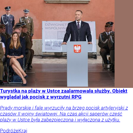
Turystka na plaży w Ustce zaalarmowała służby. Obiekt
wyglądał jak pocisk z wyrzutni RPG
Prądy morskie i fale wyrzuciły na brzeg pocisk artyleryjski z
czasów II wojny światowej. Na czas akcji saperów część
plaży w Ustce była zabezpieczona i wyłączona z użytku.
Podróże
Kraj