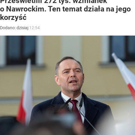
Prześwietlili 272 tys. wzmianek
o Nawrockim. Ten temat działa na jego
korzyść
Dodano:
dzisiaj
12:54