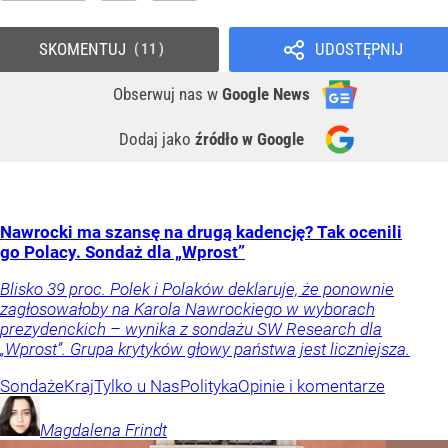
SKOMENTUJ
UDOSTĘPNIJ
11
Obserwuj nas
w
Google News
Dodaj jako
źródło w Google
Nawrocki ma szansę na drugą kadencję? Tak ocenili
go Polacy. Sondaż dla „Wprost”
Blisko 39 proc. Polek i Polaków deklaruje, że ponownie
zagłosowałoby na Karola Nawrockiego w wyborach
prezydenckich – wynika z sondażu SW Research dla
„Wprost”. Grupa krytyków głowy państwa jest liczniejsza.
Sondaże
Kraj
Tylko u Nas
Polityka
Opinie i komentarze
Magdalena
Frindt