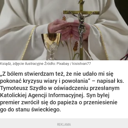
Ksiądz, zdjęcie ilustracyjne
Źródło:
Pixabay
/
kisistvan77
„Z bólem stwierdzam też, że nie udało mi się
pokonać kryzysu wiary i powołania” – napisał ks.
Tymoteusz Szydło w oświadczeniu przesłanym
Katolickiej Agencji Informacyjnej. Syn byłej
premier zwrócił się do papieża o przeniesienie
go do stanu świeckiego.