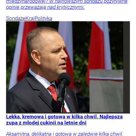
międzynarodowej? W najnowszym sondażu pozytywne
opinie przeważają nad krytycznymi.
Sondaże
Kraj
Polityka
Lekka, kremowa i gotowa w kilka chwil. Najlepsza
zupa z młodej cukinii na letnie dni
Aksamitna, delikatna i gotowa w zaledwie kilka chwil.