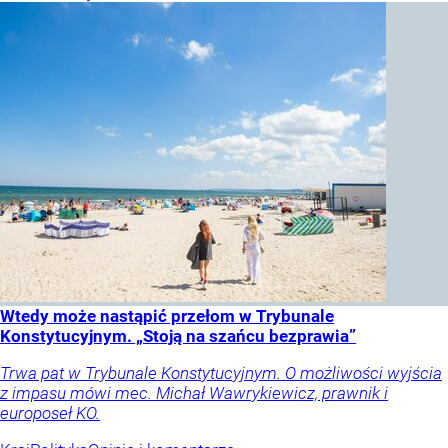
Wtedy może nastąpić przełom w Trybunale
Konstytucyjnym. „Stoją na szańcu bezprawia”
Trwa pat w Trybunale Konstytucyjnym. O możliwości wyjścia
z impasu mówi mec. Michał Wawrykiewicz, prawnik i
europoseł KO.