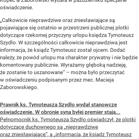
Kopeć & Zaborowski wydała w październiku specjalne
oświadczenie.
„Całkowicie nieprawdziwe oraz zniesławiające są
pojawiające się ostatnio w przestrzeni publicznej plotki
dotyczące rzekomej przyczyny urlopu księdza Tymoteusz
Szydło. W szczególności całkowicie nieprawdziwa jest
informacja, że ksiądz Tymoteusz został ojcem. Dodać
należy, że powód urlopu ma charakter prywatny i nie będzie
komentowany publicznie. Wyrażamy głęboką nadzieję,
że zostanie to uszanowane” – można było przeczytać
w oświadczeniu podpisanym przez mec. Macieja
Zaborowskiego.
Prawnik ks. Tymoteusza Szydło wydał stanowcze
oświadczenie. W obronie syna byłej premier stają...
Pełnomocnik ks. Tymoteusza Szydło oświadczył, że plotki
dotyczące duchownego są „nieprawdziwe
oraz zniesławiające”, a „informacja, że ksiądz Tymoteusz