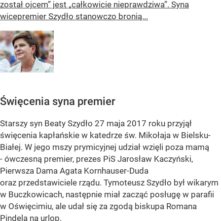
został ojcem” jest „całkowicie nieprawdziwa”. Syna
wicepremier Szydło stanowczo bronią...
Święcenia syna premier
Starszy syn Beaty Szydło 27 maja 2017 roku przyjął
święcenia kapłańskie w katedrze św. Mikołaja w Bielsku-
Białej. W jego mszy prymicyjnej udział wzięli poza mamą
- ówczesną premier, prezes PiS Jarosław Kaczyński,
Pierwsza Dama Agata Kornhauser-Duda
oraz przedstawiciele rządu. Tymoteusz Szydło był wikarym
w Buczkowicach, następnie miał zacząć posługę w parafii
w Oświęcimiu, ale udał się za zgodą biskupa Romana
Pindela na urlop.