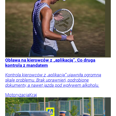
Obława na kierowców z „aplikacją”. Co druga
kontrola z mandatem
Kontrola kierowców z „aplikacją” ujawniła ogromną
skalę problemu. Brak uprawnień, podrobione
dokumenty, a nawet jazda pod wpływem alkoholu.
Motoryzacja
Kraj