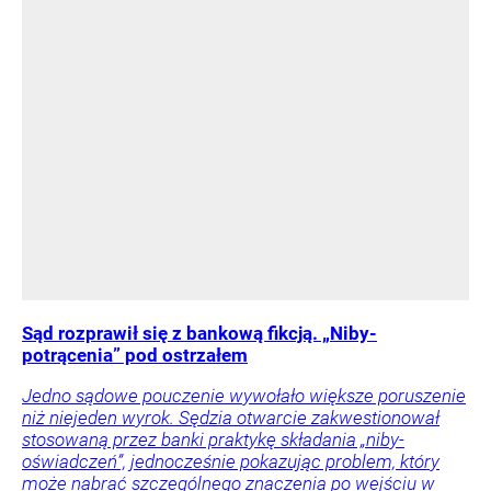
Sąd rozprawił się z bankową fikcją. „Niby-
potrącenia” pod ostrzałem
Jedno sądowe pouczenie wywołało większe poruszenie
niż niejeden wyrok. Sędzia otwarcie zakwestionował
stosowaną przez banki praktykę składania „niby-
oświadczeń”, jednocześnie pokazując problem, który
może nabrać szczególnego znaczenia po wejściu w