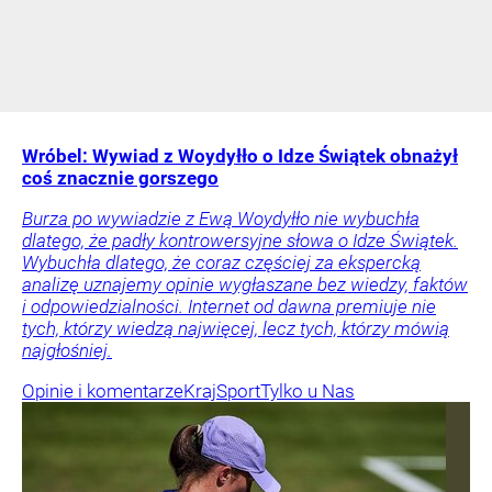
Wróbel: Wywiad z Woydyłło o Idze Świątek obnażył
coś znacznie gorszego
Burza po wywiadzie z Ewą Woydyłło nie wybuchła
dlatego, że padły kontrowersyjne słowa o Idze Świątek.
Wybuchła dlatego, że coraz częściej za ekspercką
analizę uznajemy opinie wygłaszane bez wiedzy, faktów
i odpowiedzialności. Internet od dawna premiuje nie
tych, którzy wiedzą najwięcej, lecz tych, którzy mówią
najgłośniej.
Opinie i komentarze
Kraj
Sport
Tylko u Nas