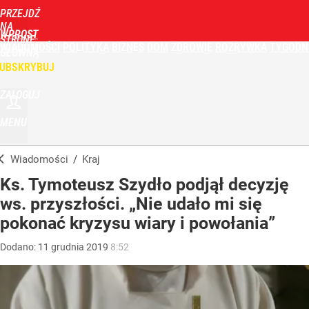
PRZEJDŹ
NA
WPROST
STRONĘ
WIADOMOŚCI
POLITYKA
BIZNES
DOM
ZDROWIE
ROZRYWKA
TYGODN
GŁÓWNĄ
UBSKRYBUJ
ZALOGUJ
MENU
Wiadomości
/
Kraj
Ks. Tymoteusz Szydło podjął decyzję
ws. przyszłości. „Nie udało mi się
pokonać kryzysu wiary i powołania”
Dodano:
11
grudnia
2019
8:52