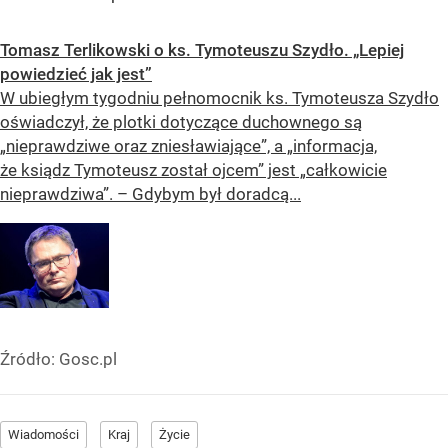
Tomasz Terlikowski o ks. Tymoteuszu Szydło. „Lepiej
powiedzieć jak jest”
W ubiegłym tygodniu pełnomocnik ks. Tymoteusza Szydło
oświadczył, że plotki dotyczące duchownego są
„nieprawdziwe oraz zniesławiające”, a „informacja,
że ksiądz Tymoteusz został ojcem” jest „całkowicie
nieprawdziwa”. – Gdybym był doradcą...
Źródło:
Gosc.pl
Wiadomości
Kraj
Życie