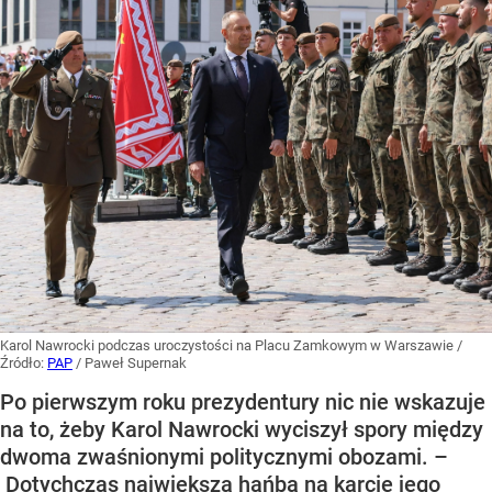
Karol Nawrocki podczas uroczystości na Placu Zamkowym w Warszawie
/
Źródło:
PAP
/
Paweł Supernak
Po pierwszym roku prezydentury nic nie wskazuje
na to, żeby Karol Nawrocki wyciszył spory między
dwoma zwaśnionymi politycznymi obozami. –
Dotychczas największą hańbą na karcie jego