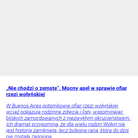
„Nie chodzi o zemstę”. Mocny apel w sprawie ofiar
rzezi wołyńskiej
W Buenos Aires potomkowie ofiar rzezi wołyńskiej
wciąż pokazują rodzinne zdjęcia i listy, wspominając
bliskich zamordowanych z niezwykłym okrucieństwem.
Ich dramat przypomina, że dla wielu rodzin Wołyń nie
jest historią zamkniętą, lecz bolesną raną, która do dziś
nie została zagojona.