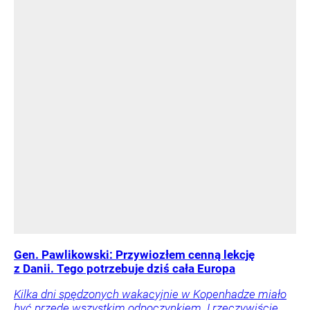
Gen. Pawlikowski: Przywiozłem cenną lekcję
z Danii. Tego potrzebuje dziś cała Europa
Kilka dni spędzonych wakacyjnie w Kopenhadze miało
być przede wszystkim odpoczynkiem. I rzeczywiście