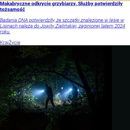
Makabryczne odkrycie grzybiarzy. Służby potwierdziły
tożsamość
Badania DNA potwierdziły, że szczątki znalezione w lesie w
Lisinach należą do Jowity Zielińskiej, zaginionej latem 2024
roku.
Kraj
Życie