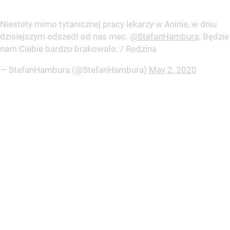
Niestety mimo tytanicznej pracy lekarzy w Aninie, w dniu
dzisiejszym odszedł od nas mec.
@StefanHambura
. Będzie
nam Ciebie bardzo brakowało. / Rodzina
— StefanHambura (@StefanHambura)
May 2, 2020