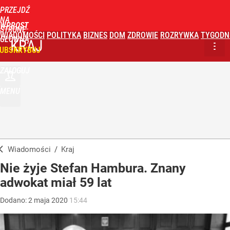
PRZEJDŹ
NA
WPROST
STRONĘ
WIADOMOŚCI
POLITYKA
BIZNES
DOM
ZDROWIE
ROZRYWKA
TYGODN
GŁÓWNĄ
KRAJ
UBSKRYBUJ
ZALOGUJ
MENU
Wiadomości
/
Kraj
Nie żyje Stefan Hambura. Znany
adwokat miał 59 lat
Dodano:
2
maja
2020
15:44