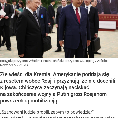
Rosyjski prezydent Władimir Putin i chiński prezydent Xi Jinping
/ Źródło:
Newspix.pl
/
ZUMA
Złe wieści dla Kremla: Amerykanie poddają się
z resetem wobec Rosji i przyznają, że nie docenili
Kijowa. Chińczycy zaczynają naciskać
na zakończenie wojny a Putin grozi Rosjanom
powszechną mobilizacją.
„Szanowani ludzie prosili, żebym to powiedział” –