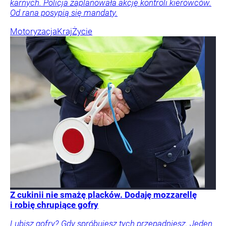
karnych. Policja zaplanowała akcję kontroli kierowców.
Od rana posypią się mandaty.
Motoryzacja
Kraj
Życie
Z cukinii nie smażę placków. Dodaję mozzarellę
i robię chrupiące gofry
Lubisz gofry? Gdy spróbujesz tych przepadniesz. Jeden