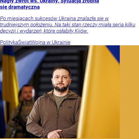
Nagły zwrot ws. Ukrainy. Sytuacja zrobiła
się dramatyczna
Po miesiącach sukcesów Ukraina znalazła się w
trudniejszym położeniu. Na taki stan rzeczy miała seria kilku
decyzji i wydarzeń, które osłabiły Kijów.
Polityka
Świat
Wojna w Ukrainie