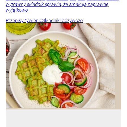
wytrawny składnik sprawia, że smakują naprawdę
wyjątkowo.
Przepisy
Żywienie
Składniki odżywcze