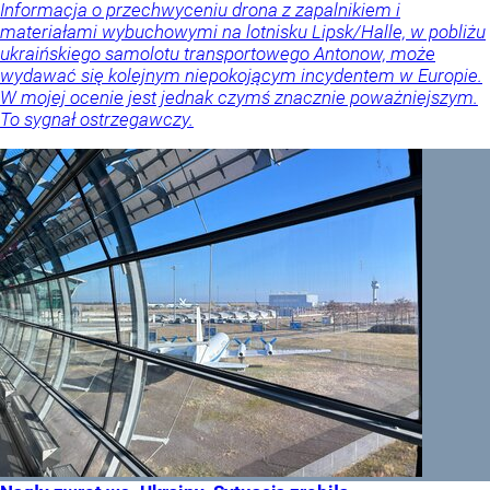
Informacja o przechwyceniu drona z zapalnikiem i
materiałami wybuchowymi na lotnisku Lipsk/Halle, w pobliżu
ukraińskiego samolotu transportowego Antonow, może
wydawać się kolejnym niepokojącym incydentem w Europie.
W mojej ocenie jest jednak czymś znacznie poważniejszym.
To sygnał ostrzegawczy.