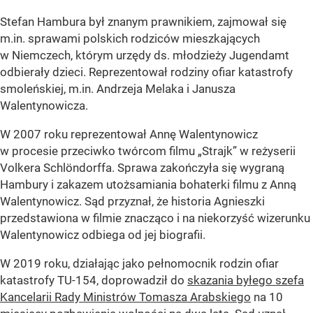
Stefan Hambura był znanym prawnikiem, zajmował się
m.in. sprawami polskich rodziców mieszkających
w Niemczech, którym urzędy ds. młodzieży Jugendamt
odbierały dzieci. Reprezentował rodziny ofiar katastrofy
smoleńskiej, m.in. Andrzeja Melaka
i Janusza
Walentynowicza
.
W 2007 roku reprezentował Annę Walentynowicz
w procesie przeciwko twórcom filmu „Strajk” w reżyserii
Volkera Schlöndorffa. Sprawa zakończyła się wygraną
Hambury i zakazem utożsamiania bohaterki filmu z Anną
Walentynowicz. Sąd przyznał, że historia Agnieszki
przedstawiona w filmie znacząco i na niekorzyść wizerunku
Walentynowicz odbiega od jej biografii.
W 2019 roku, działając jako pełnomocnik rodzin ofiar
katastrofy TU-154, doprowadził do
skazania byłego szefa
Kancelarii Rady Ministrów Tomasza Arabskiego
na 10