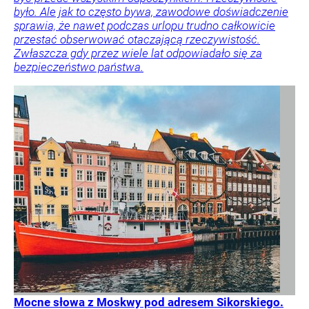
było. Ale jak to często bywa, zawodowe doświadczenie
sprawia, że nawet podczas urlopu trudno całkowicie
przestać obserwować otaczającą rzeczywistość.
Zwłaszcza gdy przez wiele lat odpowiadało się za
bezpieczeństwo państwa.
Mocne słowa z Moskwy pod adresem Sikorskiego.