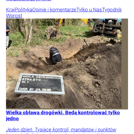
Kraj
Polityka
Opinie i komentarze
Tylko u Nas
Tygodnik
Wprost
Wielka obława drogówki. Będą kontrolować tylko
jedno
Jeden dzień. Tysiące kontroli, mandatów i punktów