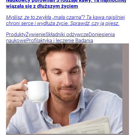
Naukowcy porównali 3 rodzaje kawy. Ta najmocniej
wiązała się z dłuższym życiem
Myślisz, że to zwykła „mała czarna”? Ta kawa najsilniej
chroni serce i wydłuża życie. Sprawdź, czy ją pijesz.
Produkty
Żywienie
Składniki odżywcze
Doniesienia
naukowe
Profilaktyka i leczenie
Badania