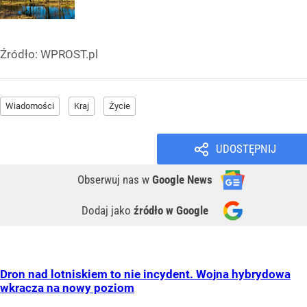
Źródło:
WPROST.pl
Wiadomości
Kraj
Życie
UDOSTĘPNIJ
Obserwuj nas
w
Google News
Dodaj jako
źródło w Google
Dron nad lotniskiem to nie incydent. Wojna hybrydowa
wkracza na nowy poziom