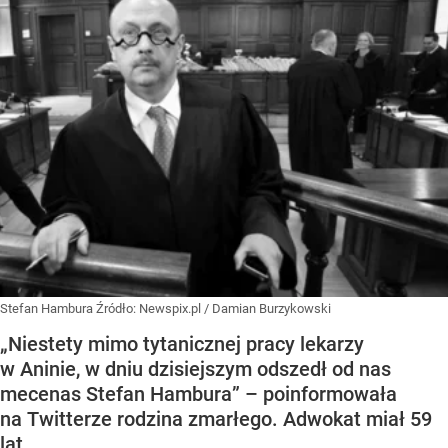
Stefan Hambura
Źródło:
Newspix.pl
/
Damian Burzykowski
„Niestety mimo tytanicznej pracy lekarzy
w Aninie, w dniu dzisiejszym odszedł od nas
mecenas Stefan Hambura” – poinformowała
na Twitterze rodzina zmarłego. Adwokat miał 59
lat.