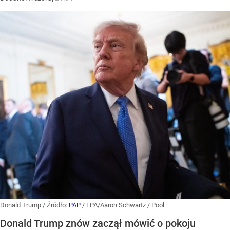
Donald Trump
/ Źródło:
PAP
/
EPA/Aaron Schwartz / Pool
Donald Trump znów zaczął mówić o pokoju