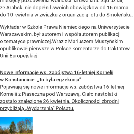
miesięcy pozbawienia wolności na dwa lata. Sąd uznał,
że Arabski nie dopełnił swoich obowiązków od 16 marca
do 10 kwietnia w związku z organizacją lotu do Smoleńska.
Wykładał w Szkole Prawa Niemieckiego na Uniwersytecie
Warszawskim, b
ył autorem i współautorem publikacji
o tematyce prawniczej.
Wraz z Mariuszem Muszyńskim
opublikował p
ierwsze w Polsce komentarze do traktatów
Unii Europejskiej.
Nowe informacje ws. zabójstwa 16-letniej Kornelii
w Konstancinie. „To była egzekucja”
Pojawiają się nowe informacje ws. zabójstwa 16-letniej
Kornelii z Piaseczna pod Warszawą. Ciało nastolatki
zostało znalezione 26 kwietnia. Okoliczności zbrodni
przybliżają „Wydarzenia” Polsatu.