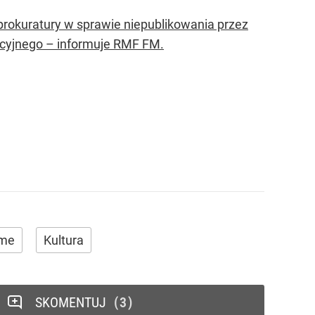
rokuratury w sprawie niepublikowania przez
cyjnego – informuje RMF FM.
ime
Kultura
SKOMENTUJ
3