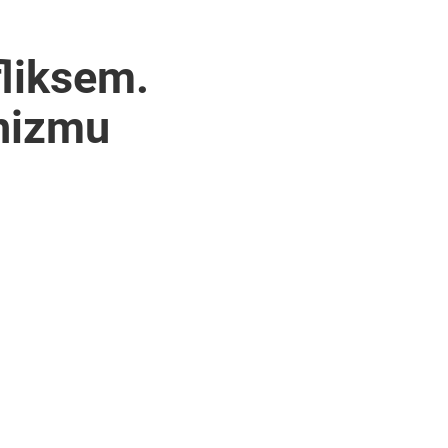
liksem.
nizmu