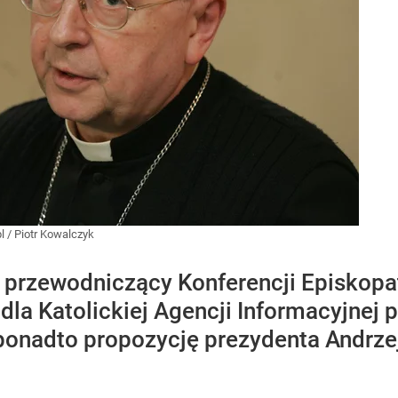
l
/
Piotr Kowalczyk
 przewodniczący Konferencji Episkopat
la Katolickiej Agencji Informacyjnej p
 ponadto propozycję prezydenta Andrz