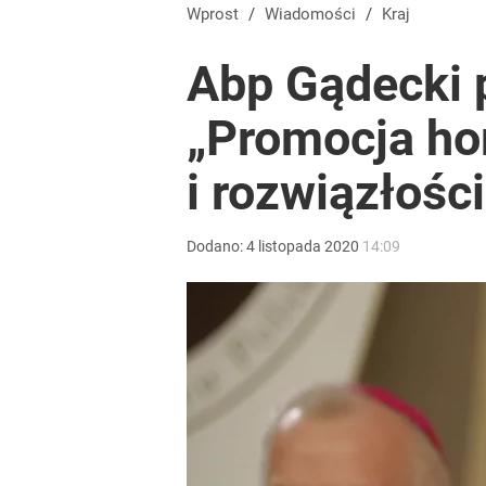
Rzeczniczka MSZ Rosji ostro o słowach Nawrockie
Wprost
/
Wiadomości
/
Kraj
Abp Gądecki 
1
„Promocja h
Tego sondażu premier nie może zlekceważyć. Pol
i rozwiązłości
8
Dodano:
4
listopada
2020
14:09
Moskwa znów wygraża Polsce i atakuje Nawrockieg
dodaj