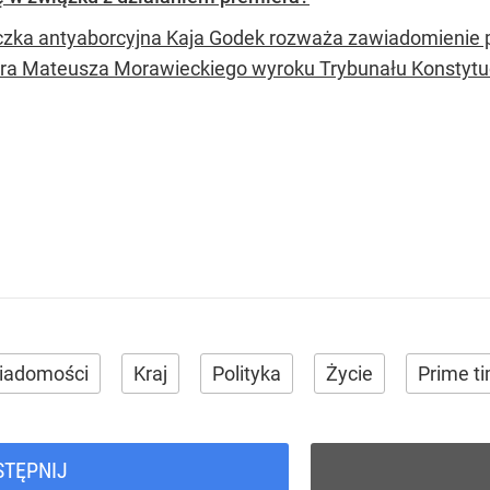
czka antyaborcyjna Kaja Godek rozważa zawiadomienie p
ra Mateusza Morawieckiego wyroku Trybunału Konstytu
iadomości
Kraj
Polityka
Życie
Prime t
STĘPNIJ