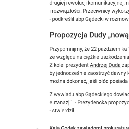
drugiej rewolucji komunikacyjnej, 
i rozwiązłości. Przeciwnicy wykorz
- podkreślił abp Gądecki w rozmowi
Propozycja Dudy „nową 
Przypomnijmy, że 22 października 
ze względu na ciężkie uszkodzenia 
Z kolei prezydent
Andrzej Duda
zap
by jednocześnie zaostrzyć dawny k
można dokonać, jeśli płód posiada 
Z wywiadu abp Gądeckiego dowiadu
eutanazji”
. - Prezydencka propozy
- stwierdził.
Kaja Godek zawiadomi prokuraturę