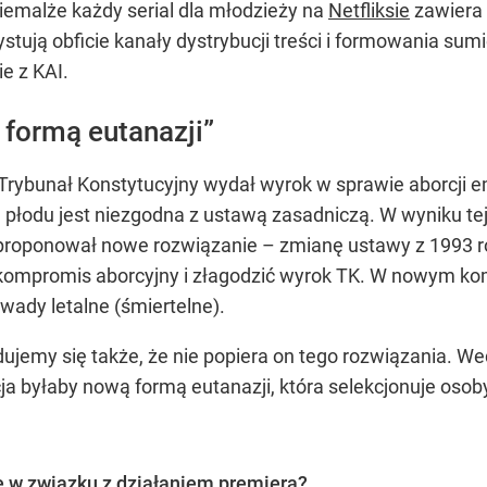
niemalże każdy serial dla młodzieży na
Netfliksie
zawiera
ystują obficie kanały dystrybucji treści i formowania su
e z KAI.
formą eutanazji”
Trybunał Konstytucyjny wydał wyrok w sprawie aborcji em
płodu jest niezgodna z ustawą zasadniczą. W wyniku tej 
roponował nowe rozwiązanie – zmianę ustawy z 1993 ro
ompromis aborcyjny i złagodzić wyrok TK. W nowym komp
wady letalne (śmiertelne).
jemy się także, że nie popiera on tego rozwiązania. W
cja byłaby nową formą eutanazji, która selekcjonuje oso
 w związku z działaniem premiera?