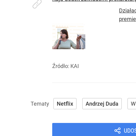
Działa
premie
Źródło:
KAI
Netflix
Andrzej Duda
W
UDO