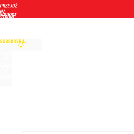
PRZEJDŹ
Udostępnij
3
Skomentuj
NA
WPROST
STRONĘ
GŁÓWNĄ
WIADOMOŚCI
POLITYKA
BIZNES
DOM
ZDROWIE
ROZRYWKA
TYGOD
Narzekają na Nawrockiego „jak ktoś taki został 
SUBSKRYBUJ
3
ZALOGUJ
„Nie chodzi o zemstę”. Mocny apel w sprawie ofiar 
SZUKAJ
MENU
dodaj
Stanowski na obchodach rocznicy Nawrockiego. W
5