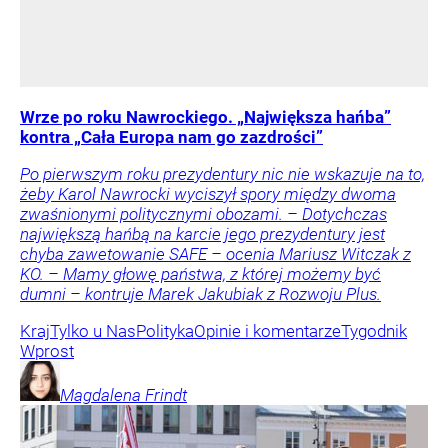
Wrze po roku Nawrockiego. „Największa hańba”
kontra „Cała Europa nam go zazdrości”
Po pierwszym roku prezydentury nic nie wskazuje na to,
żeby Karol Nawrocki wyciszył spory między dwoma
zwaśnionymi politycznymi obozami. – Dotychczas
największą hańbą na karcie jego prezydentury jest
chyba zawetowanie SAFE – ocenia Mariusz Witczak z
KO. – Mamy głowę państwa, z której możemy być
dumni – kontruje Marek Jakubiak z Rozwoju Plus.
Kraj
Tylko u Nas
Polityka
Opinie i komentarze
Tygodnik
Wprost
Magdalena
Frindt