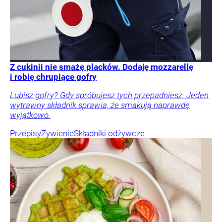
Z cukinii nie smażę placków. Dodaję mozzarellę
i robię chrupiące gofry
Lubisz gofry? Gdy spróbujesz tych przepadniesz. Jeden
wytrawny składnik sprawia, że smakują naprawdę
wyjątkowo.
Przepisy
Żywienie
Składniki odżywcze