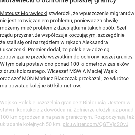
Morawiecki o ochronie polskiej granicy
Mateusz Morawiecki
stwierdził, że wpuszczenie migrantów
nie jest rozwiązaniem problemu, ponieważ za chwilę
możemy mieć problem z dziesiątkami takich osób. Szef
rządu przyznał, że współczuje
koczującym
, szczególnie,
że stali się oni narzędziem w rękach Aleksandra
Łukaszenki. Premier dodał, że polskie władze są
zobowiązane przede wszystkim do ochrony naszej granicy.
W tym celu postawiono ponad 100 kilometrów zasieków
z drutu kolczastego. Wiceszef MSWiA Maciej Wąsik
oraz szef MON Mariusz Błaszczak przekazali, że wkrótce
ma powstać kolejne 50 kilometrów.
Wojsko Polskie uszczelnia granice z Białorusią. Jestem w
stałym kontakcie z dowódcami. Żołnierze ułożyli już ponad
100 km ogrodzenia na pasie granicznym. Rozpoczynają też
układanie kolejnych 50 km.
pic.twitter.com/QGTVjcSOvJ