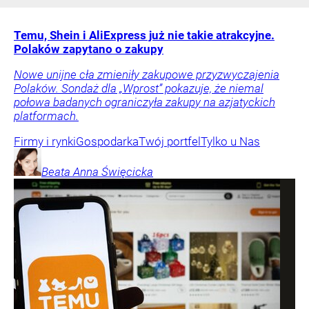
Temu, Shein i AliExpress już nie takie atrakcyjne.
Polaków zapytano o zakupy
Nowe unijne cła zmieniły zakupowe przyzwyczajenia
Polaków. Sondaż dla „Wprost” pokazuje, że niemal
połowa badanych ograniczyła zakupy na azjatyckich
platformach.
Firmy i rynki
Gospodarka
Twój portfel
Tylko u Nas
Beata Anna
Święcicka