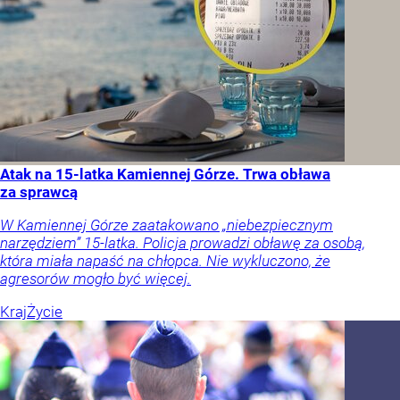
Atak na 15-latka Kamiennej Górze. Trwa obława
za sprawcą
W Kamiennej Górze zaatakowano „niebezpiecznym
narzędziem” 15-latka. Policja prowadzi obławę za osobą,
która miała napaść na chłopca. Nie wykluczono, że
agresorów mogło być więcej.
Kraj
Życie