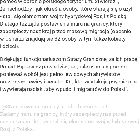
pomoc w obronie polskiego terytorium. Stwierdził,
że nachodźcy - jak określa osoby, które starają się o azyl
- stali się elementem wojny hybrydowej Rosji z Polską.
Dlatego też żąda postawienia muru na granicy, który
zabezpieczy nasz kraj przed masową migracją (obecnie
w Usnarzu znajdują się 32 osoby, w tym także kobiety
i dzieci).
Dziękując funkcjonariuszom Straży Granicznej za ich pracę
Robert Bąkiewicz powiedział, że „należy im się pomoc,
ponieważ wokół jest pełno lewicowych aktywistów
oraz poseł Lewicy i senator KO, którzy atakują psychicznie
i wywierają naciski, aby wpuścili migrantów do Polski”.
.⁦
@SNarodowa
⁩ na granicy polsko-białoruskiej!
Żądamy muru na granicy, który zabezpieczy nas przed
nachodźcami, którzy stali się elementem wojny hybrydowej
Rosji z Polską.