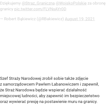
Dziękujemy ⁦⁦
@Straz_Graniczna
⁩ ⁦
@WojskoPolskie
⁩ za obronę
granicy
pic.twitter.com/FLVNxAYr0D
— Robert Bąkiewicz (@RBakiewicz)
August 19, 2021
Szef Straży Narodowej zrobił sobie także zdjęcie
z samorządowcem Pawłem Łabanowiczem i zapewnił,
że Straż Narodowa będzie wspierać działalność
miejscowej ludności, aby zapewnić im bezpieczeństwo
oraz wywierać presję na postawienie muru na granicy.