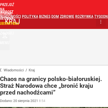
PRZEJDŹ
NA
WPROST
STRONĘ
WIADOMOŚCI
POLITYKA
BIZNES
DOM
ZDROWIE
ROZRYWKA
TYGODN
GŁÓWNĄ
KRAJ
UBSKRYBUJ
ZALOGUJ
MENU
Wiadomości
/
Kraj
Chaos na granicy polsko-białoruskiej.
Straż Narodowa chce „bronić kraju
przed nachodźcami”
Dodano:
20
sierpnia
2021
8:54