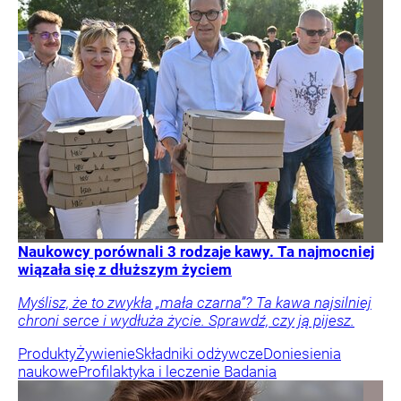
Naukowcy porównali 3 rodzaje kawy. Ta najmocniej
wiązała się z dłuższym życiem
Myślisz, że to zwykła „mała czarna”? Ta kawa najsilniej
chroni serce i wydłuża życie. Sprawdź, czy ją pijesz.
Produkty
Żywienie
Składniki odżywcze
Doniesienia
naukowe
Profilaktyka i leczenie
Badania