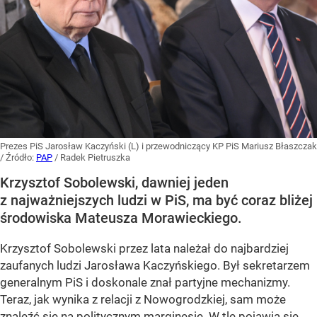
Prezes PiS Jarosław Kaczyński (L) i przewodniczący KP PiS Mariusz Błaszczak
/ Źródło:
PAP
/
Radek Pietruszka
Krzysztof Sobolewski, dawniej jeden
z najważniejszych ludzi w PiS, ma być coraz bliżej
środowiska Mateusza Morawieckiego.
Krzysztof Sobolewski przez lata należał do najbardziej
zaufanych ludzi Jarosława Kaczyńskiego. Był sekretarzem
generalnym PiS i doskonale znał partyjne mechanizmy.
Teraz, jak wynika z relacji z Nowogrodzkiej, sam może
znaleźć się na politycznym marginesie. W tle pojawia się