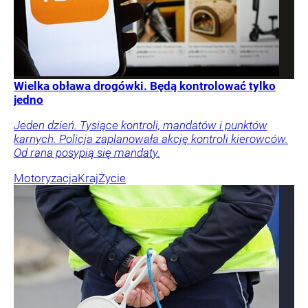
Wielka obława drogówki. Będą kontrolować tylko
jedno
Jeden dzień. Tysiące kontroli, mandatów i punktów
karnych. Policja zaplanowała akcję kontroli kierowców.
Od rana posypią się mandaty.
Motoryzacja
Kraj
Życie