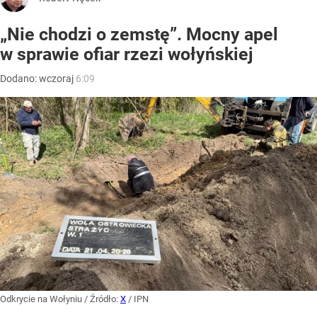
„Nie chodzi o zemstę”. Mocny apel
w sprawie ofiar rzezi wołyńskiej
Dodano:
wczoraj
6:09
Odkrycie na Wołyniu
/ Źródło:
X
/
IPN