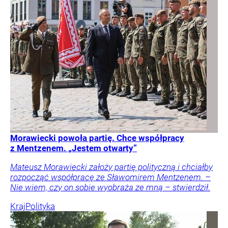
Morawiecki powoła partię. Chce współpracy
z Mentzenem. „Jestem otwarty”
Mateusz Morawiecki założy partię polityczną i chciałby
rozpocząć współpracę ze Sławomirem Mentzenem. –
Nie wiem, czy on sobie wyobraża ze mną – stwierdził.
Kraj
Polityka