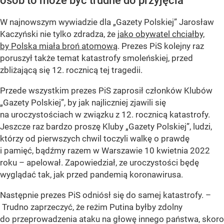
osób to może być trudne do przyjęcia
W najnowszym wywiadzie dla „Gazety Polskiej” Jarosław
Kaczyński nie tylko zdradza, że
jako obywatel chciałby,
by Polska miała broń atomową
. Prezes PiS kolejny raz
poruszył także temat katastrofy smoleńskiej, przed
zbliżającą się 12. rocznicą tej tragedii.
Przede wszystkim prezes PiS zaprosił członków Klubów
„Gazety Polskiej”, by jak najliczniej zjawili się
na uroczystościach w związku z 12. rocznicą katastrofy.
Jeszcze raz bardzo proszę Kluby „Gazety Polskiej”, ludzi,
którzy od pierwszych chwil toczyli walkę o prawdę
i pamięć, bądźmy razem w Warszawie 10 kwietnia 2022
roku – apelował. Zapowiedział, ze uroczystości będę
wyglądać tak, jak przed pandemią koronawirusa.
Następnie prezes PiS odniósł się do samej katastrofy. –
Trudno zaprzeczyć, że reżim Putina byłby zdolny
do przeprowadzenia ataku na głowę innego państwa, skoro