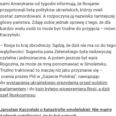
sami Amerykanie od tygodni informują, że Rosjanie
przygotowali listę polityków ukraińskich, którzy mieli
zostać zamordowani. A rozpoczyna ją nazwisko tamtejszej
głowy państwa. Zdaję sobie jednak sprawę z tego, że dla
bardzo wielu osób to może być trudne do przyjęcia
– mówi
Kaczyński.
–
Rosja to kraj zbrodniczy. Sądzę, że dziś nie ma co do tego
wątpliwości. Sugestia pana Zełenskiego była nadzwyczaj
czytelna i jednoznaczna. A potem jeszcze był wpis
Rogozina, że może ze mną porozmawiać w Smoleńsku.
Trudno traktować to inaczej niż jako przyznanie się
–
ocenia prezes PiS w „Gazecie Polskiej”, nawiązując
do
wystąpienia ukraińskiego prezydenta przed polskim
parlamentem
i do
kpin byłego wicepremiera Rosji, a dziś
szef Roskosmosu
.
Jarosław Kaczyński o katastrofie smoleńskiej: Nie mamy
żadnych wątpliwości, że to był zamach