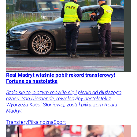
Real Madryt właśnie pobił rekord transferowy!
Fortuna za nastolatka
Stało się to, o czym mówiło się i pisało od dłuższego
czasu. Yan Diomande, rewelacyjny nastolatek z
Wybrzeża Kości Słoniowej, został piłkarzem Realu
Madryt.
Transfery
Piłka nożna
Sport