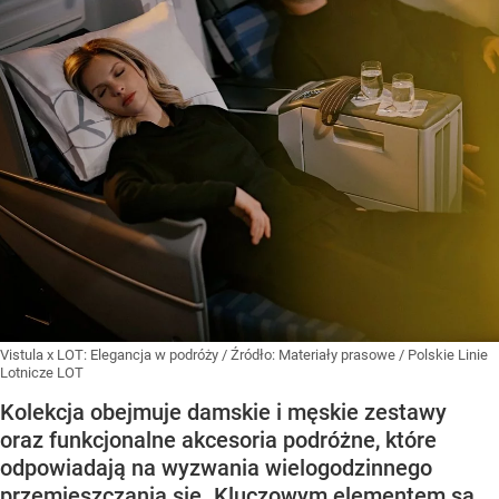
Vistula x LOT: Elegancja w podróży
/ Źródło:
Materiały prasowe
/
Polskie Linie
Lotnicze LOT
Kolekcja obejmuje damskie i męskie zestawy
oraz funkcjonalne akcesoria podróżne, które
odpowiadają na wyzwania wielogodzinnego
przemieszczania się. Kluczowym elementem są