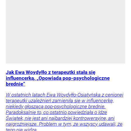
Jak Ewa Woydyłło z terapeutki stała się
influencerką. „Opowiada pop-psychologiczne
brednie”
W ostatnich latach Ewa Woydyłło-Osiatyńska z cenionej
terapeutki uzależnień zamieniła się w influencerkę,
niekiedy głoszącą pop-psychologiczne brednie.
Paradoksalnie to, co ostatnio powiedziała o Idze
Świątek, nie jest ani najbardziej kontrowersyjne, ani
najgroźniejsze. Problem w tym, że wszyscy udawali, że
tego nie widzą.