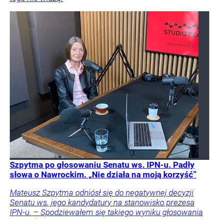
Szpytma po głosowaniu Senatu ws. IPN-u. Padły
słowa o Nawrockim. „Nie działa na moją korzyść”
Mateusz Szpytma odniósł się do negatywnej decyzji
Senatu ws. jego kandydatury na stanowisko prezesa
IPN-u. – Spodziewałem się takiego wyniku głosowania