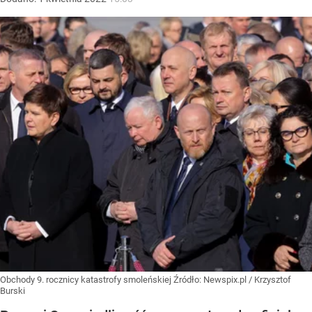
Obchody 9. rocznicy katastrofy smoleńskiej
Źródło:
Newspix.pl
/
Krzysztof
Burski