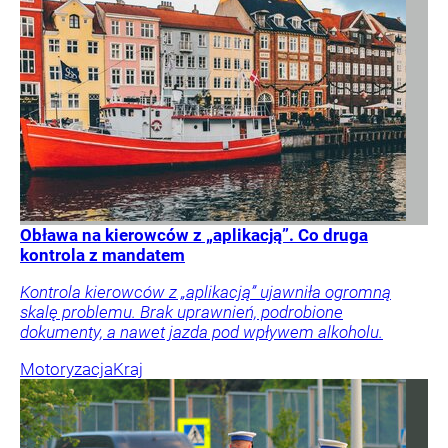
Obława na kierowców z „aplikacją”. Co druga
kontrola z mandatem
Kontrola kierowców z „aplikacją” ujawniła ogromną
skalę problemu. Brak uprawnień, podrobione
dokumenty, a nawet jazda pod wpływem alkoholu.
Motoryzacja
Kraj