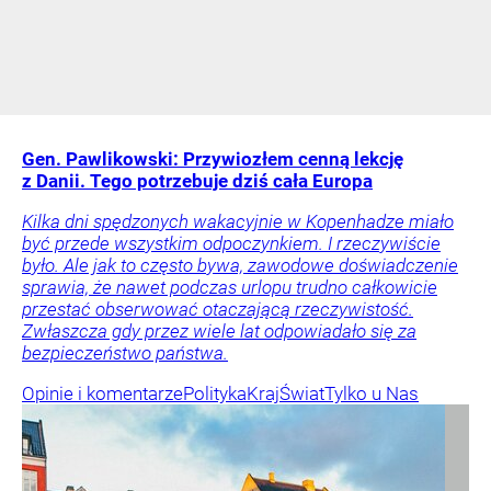
Gen. Pawlikowski: Przywiozłem cenną lekcję
z Danii. Tego potrzebuje dziś cała Europa
Kilka dni spędzonych wakacyjnie w Kopenhadze miało
być przede wszystkim odpoczynkiem. I rzeczywiście
było. Ale jak to często bywa, zawodowe doświadczenie
sprawia, że nawet podczas urlopu trudno całkowicie
przestać obserwować otaczającą rzeczywistość.
Zwłaszcza gdy przez wiele lat odpowiadało się za
bezpieczeństwo państwa.
Opinie i komentarze
Polityka
Kraj
Świat
Tylko u Nas