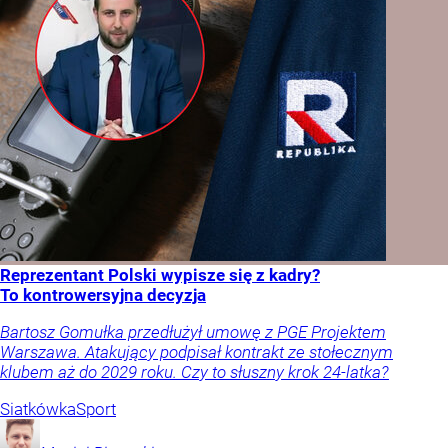
Reprezentant Polski wypisze się z kadry?
To kontrowersyjna decyzja
Bartosz Gomułka przedłużył umowę z PGE Projektem
Warszawa. Atakujący podpisał kontrakt ze stołecznym
klubem aż do 2029 roku. Czy to słuszny krok 24-latka?
Siatkówka
Sport