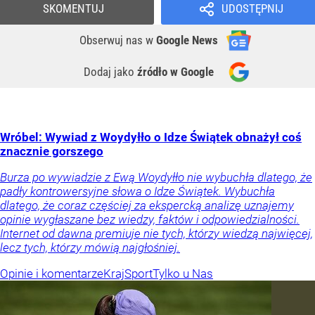
SKOMENTUJ
UDOSTĘPNIJ
Obserwuj nas
w
Google News
Dodaj jako
źródło w Google
Wróbel: Wywiad z Woydyłło o Idze Świątek obnażył coś
znacznie gorszego
Burza po wywiadzie z Ewą Woydyłło nie wybuchła dlatego, że
padły kontrowersyjne słowa o Idze Świątek. Wybuchła
dlatego, że coraz częściej za ekspercką analizę uznajemy
opinie wygłaszane bez wiedzy, faktów i odpowiedzialności.
Internet od dawna premiuje nie tych, którzy wiedzą najwięcej,
lecz tych, którzy mówią najgłośniej.
Opinie i komentarze
Kraj
Sport
Tylko u Nas