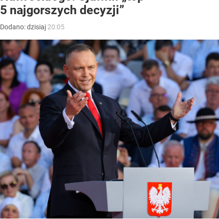
5 najgorszych decyzji”
Dodano:
dzisiaj
20:05