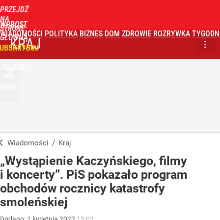
PRZEJDŹ
NA
WPROST
STRONĘ
WIADOMOŚCI
POLITYKA
BIZNES
DOM
ZDROWIE
ROZRYWKA
TYGODN
GŁÓWNĄ
KRAJ
UBSKRYBUJ
ZALOGUJ
MENU
Wiadomości
/
Kraj
„Wystąpienie Kaczyńskiego, filmy
i koncerty”. PiS pokazało program
obchodów rocznicy katastrofy
smoleńskiej
Dodano:
1
kwietnia
2022
15:03