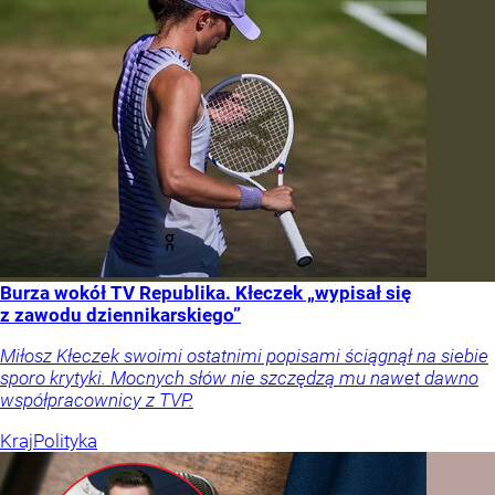
Burza wokół TV Republika. Kłeczek „wypisał się
z zawodu dziennikarskiego”
Miłosz Kłeczek swoimi ostatnimi popisami ściągnął na siebie
sporo krytyki. Mocnych słów nie szczędzą mu nawet dawno
współpracownicy z TVP.
Kraj
Polityka