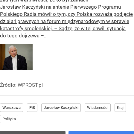
Jarosław Kaczyński na antenie Pierwszego Programu
Polskiego Radia mówił o tym, czy Polska rozważa podjęcie
działań prawnych na forum międzynarodowym w sprawie
katastrofy smoleńskiej. – Sądzę, że w tej chwili sytuacja
do tego dojrzewa –...
Źródło:
WPROST.pl
Warszawa
PiS
Jarosław Kaczyński
Wiadomości
Kraj
Polityka