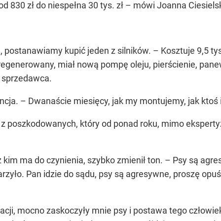
 od 830 zł do niespełna 30 tys. zł – mówi Joanna Ciesi
postanawiamy kupić jeden z silników. – Kosztuje 9,5 tys. 
 zregenerowany, miał nową pompę oleju, pierścienie, panew
e sprzedawca.
cja. – Dwanaście miesięcy, jak my montujemy, jak ktoś
 z poszkodowanych, który od ponad roku, mimo ekspertyz
z kim ma do czynienia, szybko zmienił ton. – Psy są agr
zyło. Pan idzie do sądu, psy są agresywne, proszę opuśc
acji, mocno zaskoczyły mnie psy i postawa tego człowiek