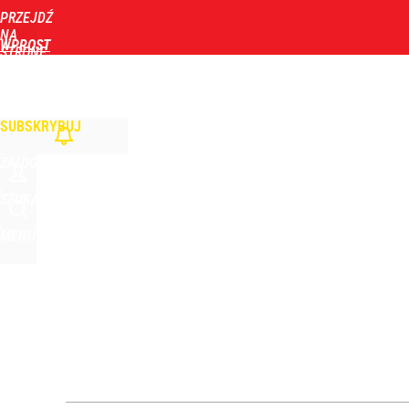
PRZEJDŹ
Udostępnij
0
Skomentuj
NA
WPROST
STRONĘ
GŁÓWNĄ
WIADOMOŚCI
POLITYKA
BIZNES
DOM
ZDROWIE
ROZRYWKA
TYGOD
SUBSKRYBUJ
ZALOGUJ
SZUKAJ
MENU