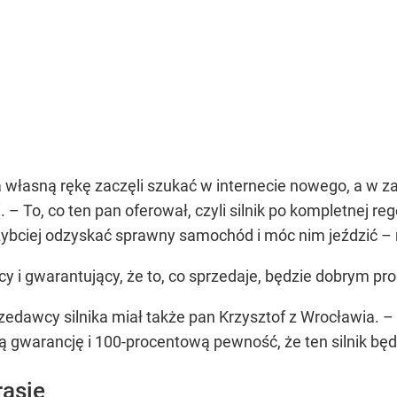
 własną rękę zaczęli szukać w internecie nowego, a w z
ki. – To, co ten pan oferował, czyli silnik po kompletnej re
szybciej odzyskać sprawny samochód i móc nim jeździć –
ący i gwarantujący, że to, co sprzedaje, będzie dobrym
edawcy silnika miał także pan Krzysztof z Wrocławia. – 
 gwarancję i 100-procentową pewność, że ten silnik będz
rasie