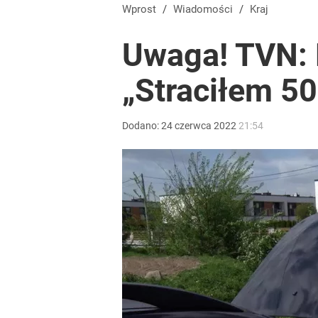
Wprost
/
Wiadomości
/
Kraj
Uwaga! TVN: L
„Straciłem 50 
Dodano:
24
czerwca
2022
21:54