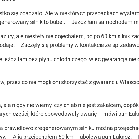
stko się zgadzało. Ale w niektórych przypadkach wystarcz
regenerowany silnik to bubel. – Jeździłam samochodem m
zury, ale niestety nie dojechałem, bo po 60 km silnik z
daje: – Zaczęły się problemy w kontakcie ze sprzedawcą,
że jeździłam bez płynu chłodniczego, więc gwarancja nie 
 przez co nie mogli oni skorzystać z gwarancji. Właścicie
, ale nigdy nie wiemy, czy chleb nie jest zakalcem, dopók
starych części, które spowodowały awarię – mówi pan Łuk
 Na prawidłowo zregenerowanym silniku można przejecha
 – A ja przejechałem 60 km – ubolewa pan Łukasz. – Mo