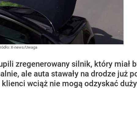
ródło:
X-news/Uwaga
ili zregenerowany silnik, który miał b
lnie, ale auta stawały na drodze już p
 klienci wciąż nie mogą odzyskać duży