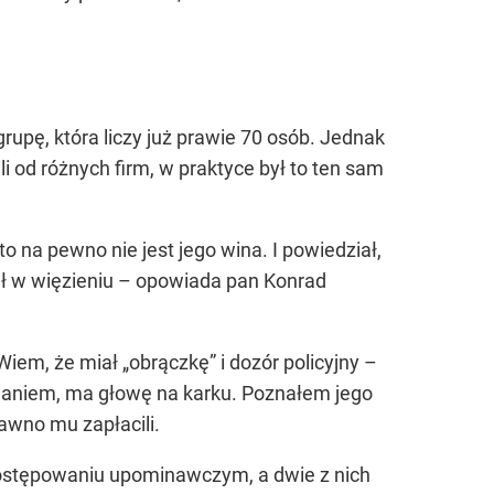
rupę, która liczy już prawie 70 osób. Jednak
ili od różnych firm, w praktyce był to ten sam
to na pewno nie jest jego wina. I powiedział,
ział w więzieniu – opowiada pan Konrad
 Wiem, że miał „obrączkę” i dozór policyjny –
owaniem, ma głowę na karku. Poznałem jego
dawno mu zapłacili.
 postępowaniu upominawczym, a dwie z nich