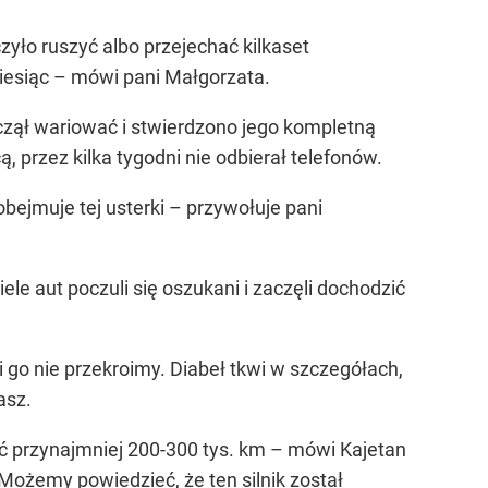
yło ruszyć albo przejechać kilkaset
iesiąc – mówi pani Małgorzata.
aczął wariować i stwierdzono jego kompletną
 przez kilka tygodni nie odbierał telefonów.
obejmuje tej usterki – przywołuje pani
le aut poczuli się oszukani i zaczęli dochodzić
i go nie przekroimy. Diabeł tkwi w szczegółach,
asz.
ć przynajmniej 200-300 tys. km – mówi Kajetan
żemy powiedzieć, że ten silnik został