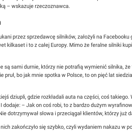
uką – wskazuje rzeczoznawca.
h
ukani przez sprzedawcę silników, założyli na Facebooku g
 kilkaset i to z całej Europy. Mimo że feralne silniki kup
 są sami durnie, którzy nie potrafią wymienić silnika, że 
ie pruł, bo jak mnie spotka w Polsce, to on pięć lat sied
iejś dziupli, gdzie rozkładali auta na części, coś takiego.
 dodaje: – Jak on coś robi, to z bardzo dużym wyrafin
ie dotrzymywał słowa i przeciągał klientów, którzy już 
z nich zakończyło się szybko, czyli wydaniem nakazu w