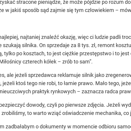
zyskać stracone pieniądze, że może pójdzie po rozum do 
e w jakiś sposób sąd zajmie się tym człowiekiem – mówi
jlepiej, najtaniej znaleźć okazję, więc ci ludzie padli tro
 szukają silnika. On sprzedaje za 8 tys. zł, remont kosztuje
ą, tylko po kosztach, to jest ciężkie przestępstwo i to j
Miłośnicy czterech kółek – zrób to sam”.
 ale jeżeli sprzedawca reklamuje silnik jako zregenerow
jeżeli ktoś tego nie robi, to łamie prawo. Mało tego, jeże
ę nieuczciwych praktyk rynkowych – zaznacza radca pra
zabezpieczyć dowody, czyli po pierwsze zdjęcia. Jeżeli wy
ie zrobiliśmy, to warto wziąć oświadczenie mechanika, co 
tkim zadbałabym o dokumenty w momencie odbioru samo