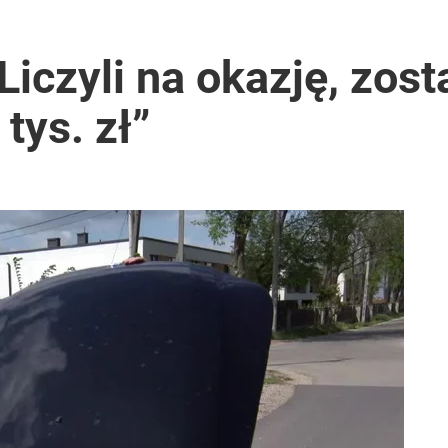
iczyli na okazję, zosta
tys. zł”