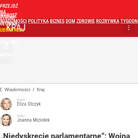
PRZEJDŹ
NA
WPROST
STRONĘ
WIADOMOŚCI
POLITYKA
BIZNES
DOM
ZDROWIE
ROZRYWKA
TYGODN
GŁÓWNĄ
KRAJ
UBSKRYBUJ
ZALOGUJ
MENU
Wiadomości
/
Kraj
Autor:
Eliza Olczyk
Autor:
Joanna Miziołek
„Niedyskrecje parlamentarne”: Wojna