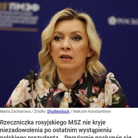
Maria Zacharowa
/ Źródło:
Shutterstock
/
Maksim Konstantinov
Rzeczniczka rosyjskiego MSZ nie kryje
niezadowolenia po ostatnim wystąpieniu
polskiego prezydenta. „Regularnie posługuje się