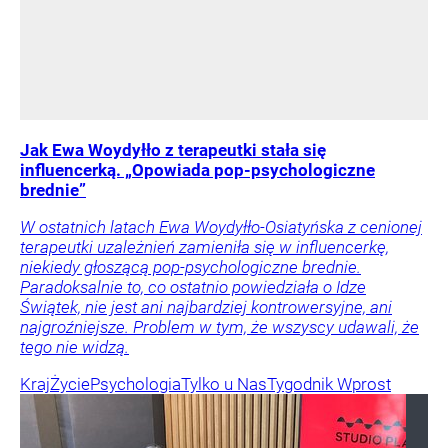
Jak Ewa Woydyłło z terapeutki stała się
influencerką. „Opowiada pop-psychologiczne
brednie”
W ostatnich latach Ewa Woydyłło-Osiatyńska z cenionej
terapeutki uzależnień zamieniła się w influencerkę,
niekiedy głoszącą pop-psychologiczne brednie.
Paradoksalnie to, co ostatnio powiedziała o Idze
Świątek, nie jest ani najbardziej kontrowersyjne, ani
najgroźniejsze. Problem w tym, że wszyscy udawali, że
tego nie widzą.
Kraj
Życie
Psychologia
Tylko u Nas
Tygodnik Wprost