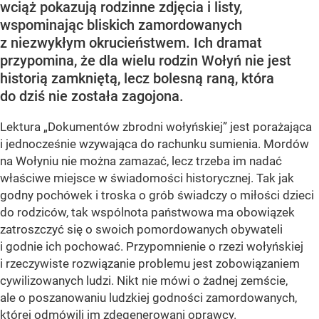
wciąż pokazują rodzinne zdjęcia i listy,
wspominając bliskich zamordowanych
z niezwykłym okrucieństwem. Ich dramat
przypomina, że dla wielu rodzin Wołyń nie jest
historią zamkniętą, lecz bolesną raną, która
do dziś nie została zagojona.
Lektura „Dokumentów zbrodni wołyńskiej” jest porażająca
i jednocześnie wzywająca do rachunku sumienia. Mordów
na Wołyniu nie można zamazać, lecz trzeba im nadać
właściwe miejsce w świadomości historycznej. Tak jak
godny pochówek i troska o grób świadczy o miłości dzieci
do rodziców, tak wspólnota państwowa ma obowiązek
zatroszczyć się o swoich pomordowanych obywateli
i godnie ich pochować. Przypomnienie o rzezi wołyńskiej
i rzeczywiste rozwiązanie problemu jest zobowiązaniem
cywilizowanych ludzi. Nikt nie mówi o żadnej zemście,
ale o poszanowaniu ludzkiej godności zamordowanych,
której odmówili im zdegenerowani oprawcy.