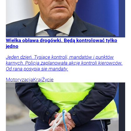
Wielka obława drogówki. Będą kontrolować tylko
jedno
Jeden dzień. Tysiące kontroli, mandatów i punktów
karnych. Policja zaplanowała akcję kontroli kierowców.
Od rana posypią się mandaty.
Motoryzacja
Kraj
Życie