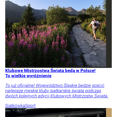
Klubowe Mistrzostwa Świata będą w Polsce!
To wielkie wyróżnienie
To już oficjalne! Województwo Śląskie będzie gościć
najlepsze męskie kluby siatkarskie świata podczas
dwóch kolejnych edycji Klubowych Mistrzostw Świata.
Siatkówka
Sport