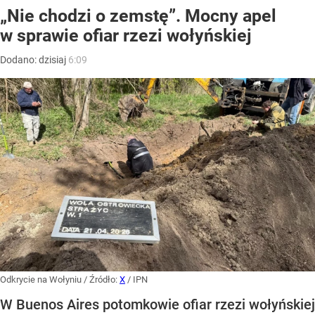
„Nie chodzi o zemstę”. Mocny apel
w sprawie ofiar rzezi wołyńskiej
Dodano:
dzisiaj
6:09
Odkrycie na Wołyniu
/ Źródło:
X
/
IPN
W Buenos Aires potomkowie ofiar rzezi wołyńskiej