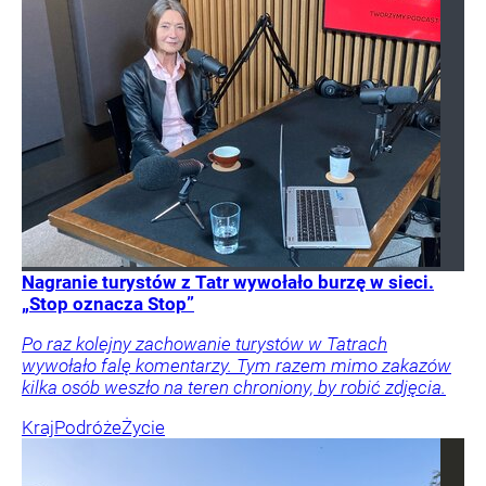
Nagranie turystów z Tatr wywołało burzę w sieci.
„Stop oznacza Stop”
Po raz kolejny zachowanie turystów w Tatrach
wywołało falę komentarzy. Tym razem mimo zakazów
kilka osób weszło na teren chroniony, by robić zdjęcia.
Kraj
Podróże
Życie