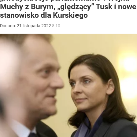
Muchy z Burym, „ględzący” Tusk i nowe
stanowisko dla Kurskiego
Dodano:
21
listopada
2022
8:10