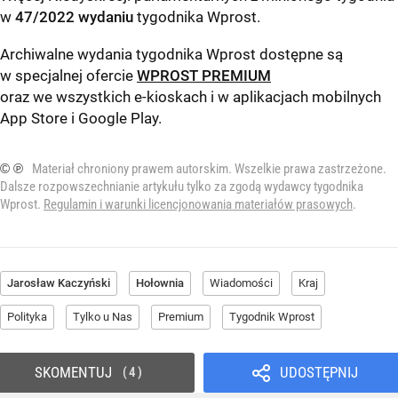
w
47/2022 wydaniu
tygodnika Wprost
.
Archiwalne wydania tygodnika Wprost dostępne są
w specjalnej ofercie
WPROST PREMIUM
oraz we wszystkich e-kioskach i w aplikacjach mobilnych
App Store
i
Google Play
.
© ℗
Materiał chroniony prawem autorskim. Wszelkie prawa zastrzeżone.
Dalsze rozpowszechnianie artykułu tylko za zgodą wydawcy tygodnika
Wprost.
Regulamin i warunki licencjonowania materiałów prasowych
.
Jarosław Kaczyński
Hołownia
Wiadomości
Kraj
Polityka
Tylko u Nas
Premium
Tygodnik Wprost
SKOMENTUJ
UDOSTĘPNIJ
4