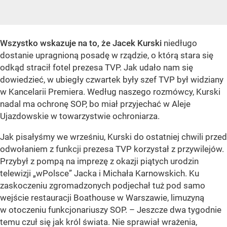
Wszystko wskazuje na to, że Jacek Kurski
niedługo
dostanie upragnioną posadę w rządzie, o którą stara się
odkąd stracił fotel prezesa TVP. Jak udało nam się
dowiedzieć, w ubiegły czwartek były szef TVP był widziany
w Kancelarii Premiera. Według naszego rozmówcy, Kurski
nadal ma ochronę SOP, bo miał przyjechać w Aleje
Ujazdowskie w towarzystwie ochroniarza.
Jak pisałyśmy we wrześniu, Kurski do ostatniej chwili przed
odwołaniem z funkcji prezesa TVP korzystał z przywilejów.
Przybył z pompą na imprezę z okazji piątych urodzin
telewizji „wPolsce” Jacka i Michała Karnowskich. Ku
zaskoczeniu zgromadzonych podjechał tuż pod samo
wejście restauracji Boathouse w Warszawie, limuzyną
w otoczeniu funkcjonariuszy SOP. – Jeszcze dwa tygodnie
temu czuł się jak król świata. Nie sprawiał wrażenia,