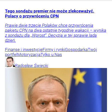
Tego sondażu premier nie może zlekceważyć.
Polacy o przywróceniu CPN
Prawie dwie trzecie Polaków chce przywrócenia
pakietu CPN na dwa ostatnie tygodnie wakacji – wynika
z sondażu dla „Wprost”. Decyzja w tej sprawie lada
dzień.
Finanse i inwestycje
Firmy i rynki
Gospodarka
Twój
portfel
Motoryzacja
Tylko u Nas
Radosław
Święcki