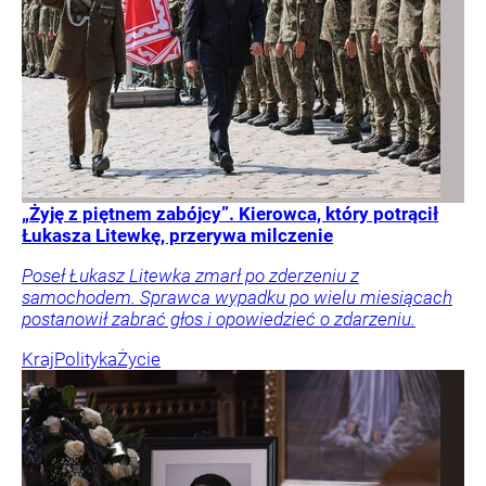
„Żyję z piętnem zabójcy”. Kierowca, który potrącił
Łukasza Litewkę, przerywa milczenie
Poseł Łukasz Litewka zmarł po zderzeniu z
samochodem. Sprawca wypadku po wielu miesiącach
postanowił zabrać głos i opowiedzieć o zdarzeniu.
Kraj
Polityka
Życie