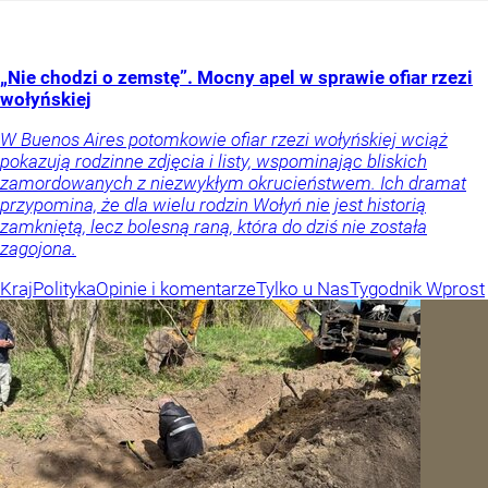
„Nie chodzi o zemstę”. Mocny apel w sprawie ofiar rzezi
wołyńskiej
W Buenos Aires potomkowie ofiar rzezi wołyńskiej wciąż
pokazują rodzinne zdjęcia i listy, wspominając bliskich
zamordowanych z niezwykłym okrucieństwem. Ich dramat
przypomina, że dla wielu rodzin Wołyń nie jest historią
zamkniętą, lecz bolesną raną, która do dziś nie została
zagojona.
Kraj
Polityka
Opinie i komentarze
Tylko u Nas
Tygodnik Wprost