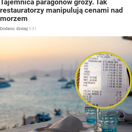
Tajemnica paragonów grozy. Tak
restauratorzy manipulują cenami nad
morzem
Dodano:
dzisiaj
5:31