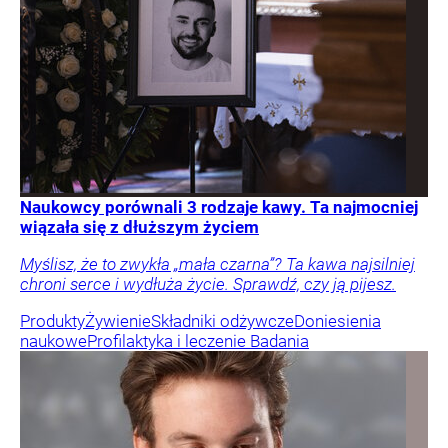
Naukowcy porównali 3 rodzaje kawy. Ta najmocniej
wiązała się z dłuższym życiem
Myślisz, że to zwykła „mała czarna”? Ta kawa najsilniej
chroni serce i wydłuża życie. Sprawdź, czy ją pijesz.
Produkty
Żywienie
Składniki odżywcze
Doniesienia
naukowe
Profilaktyka i leczenie
Badania