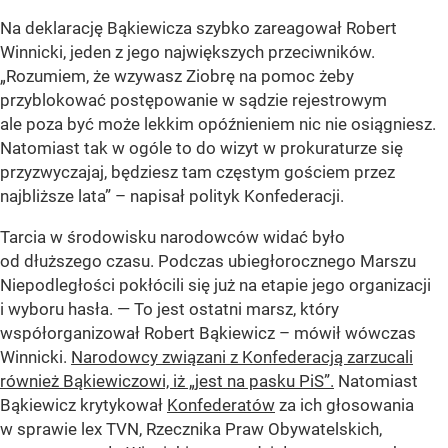
Na deklarację Bąkiewicza szybko zareagował Robert
Winnicki, jeden z jego największych przeciwników.
„Rozumiem, że wzywasz Ziobrę na pomoc żeby
przyblokować postępowanie w sądzie rejestrowym
ale poza być może lekkim opóźnieniem nic nie osiągniesz.
Natomiast tak w ogóle to do wizyt w prokuraturze się
przyzwyczajaj, będziesz tam częstym gościem przez
najbliższe lata” – napisał polityk Konfederacji.
Tarcia w środowisku narodowców widać było
od dłuższego czasu. Podczas ubiegłorocznego Marszu
Niepodległości pokłócili się już na etapie jego organizacji
i wyboru hasła. — To jest ostatni marsz, który
współorganizował Robert Bąkiewicz – mówił wówczas
Winnicki.
Narodowcy związani z Konfederacją zarzucali
również Bąkiewiczowi, iż „jest na pasku PiS”.
Natomiast
Bąkiewicz krytykował
Konfederatów
za ich głosowania
w sprawie lex TVN, Rzecznika Praw Obywatelskich,