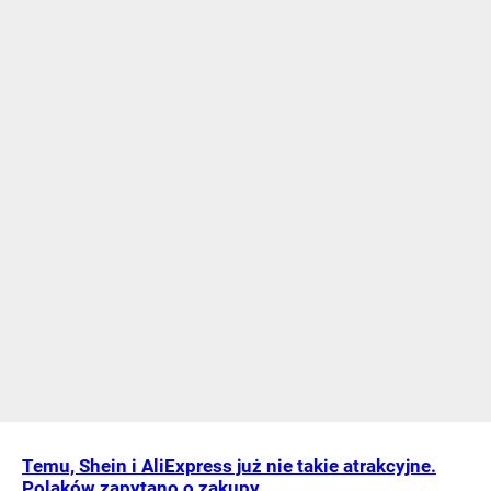
Temu, Shein i AliExpress już nie takie atrakcyjne.
Polaków zapytano o zakupy