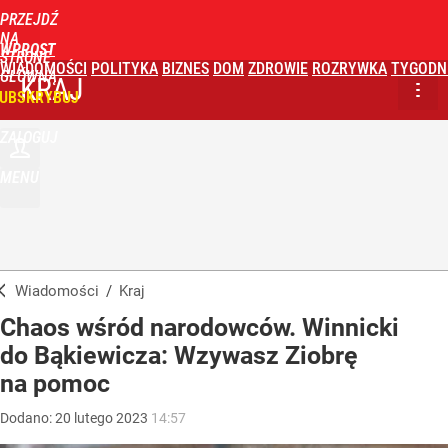
PRZEJDŹ
NA
WPROST
STRONĘ
WIADOMOŚCI
POLITYKA
BIZNES
DOM
ZDROWIE
ROZRYWKA
TYGODN
GŁÓWNĄ
KRAJ
UBSKRYBUJ
ZALOGUJ
MENU
Wiadomości
/
Kraj
Chaos wśród narodowców. Winnicki
do Bąkiewicza: Wzywasz Ziobrę
na pomoc
Dodano:
20
lutego
2023
14:57