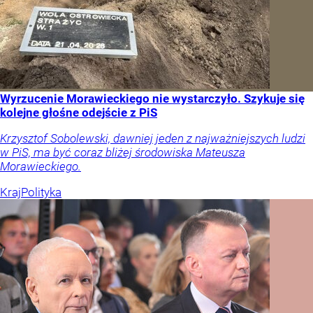
Wyrzucenie Morawieckiego nie wystarczyło. Szykuje się
kolejne głośne odejście z PiS
Krzysztof Sobolewski, dawniej jeden z najważniejszych ludzi
w PiS, ma być coraz bliżej środowiska Mateusza
Morawieckiego.
Kraj
Polityka