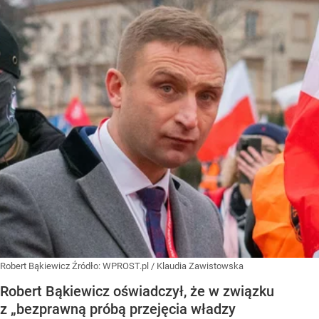
Robert Bąkiewicz
Źródło:
WPROST.pl
/
Klaudia Zawistowska
Robert Bąkiewicz oświadczył, że w związku
z „bezprawną próbą przejęcia władzy