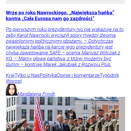
Wrze po roku Nawrockiego. „Największa hańba”
kontra „Cała Europa nam go zazdrości”
Po pierwszym roku prezydentury nic nie wskazuje na to,
żeby Karol Nawrocki wyciszył spory między dwoma
zwaśnionymi politycznymi obozami. – Dotychczas
największą hańbą na karcie jego prezydentury jest
chyba zawetowanie SAFE – ocenia Mariusz Witczak z
KO. – Mamy głowę państwa, z której możemy być
dumni – kontruje Marek Jakubiak z Rozwoju Plus.
Kraj
Tylko u Nas
Polityka
Opinie i komentarze
Tygodnik
Wprost
Magdalena
Frindt