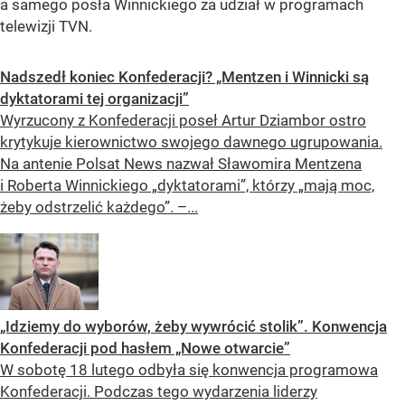
a samego posła Winnickiego za udział w programach
telewizji TVN.
Nadszedł koniec Konfederacji? „Mentzen i Winnicki są
dyktatorami tej organizacji”
Wyrzucony z Konfederacji poseł Artur Dziambor ostro
krytykuje kierownictwo swojego dawnego ugrupowania.
Na antenie Polsat News nazwał Sławomira Mentzena
i Roberta Winnickiego „dyktatorami”, którzy „mają moc,
żeby odstrzelić każdego”. –...
„Idziemy do wyborów, żeby wywrócić stolik”. Konwencja
Konfederacji pod hasłem „Nowe otwarcie”
W sobotę 18 lutego odbyła się konwencja programowa
Konfederacji. Podczas tego wydarzenia liderzy