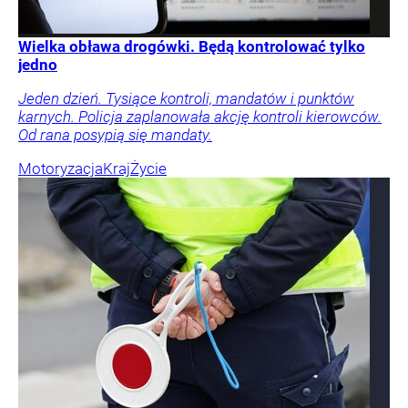
Wielka obława drogówki. Będą kontrolować tylko
jedno
Jeden dzień. Tysiące kontroli, mandatów i punktów
karnych. Policja zaplanowała akcję kontroli kierowców.
Od rana posypią się mandaty.
Motoryzacja
Kraj
Życie