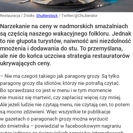
Restauracja
/ Źródło:
Shutterstock
/
Twitter/@ChLiberator
Narzekanie na ceny w nadmorskich smażalniach
są częścią naszego wakacyjnego folkloru. Jednak
to nie głupota turystów, naiwność ani niezdolność
mnożenia i dodawania do stu. To przemyślana,
ale nie do końca uczciwa strategia restauratorów
ukrywających ceny.
– Nie ma czegoś takiego jak paragony grozy. Są tylko
paragony grozy dla idiotów, którzy nie potrafią czytać.
Bo sprawdzasz co jest w menu i w tym momencie
nie musisz się martwić, czy zapłacisz więcej czy mniej.
Ale jeżeli ludzie nie czytają menu, nie czytają cen, to potem
są mocno zdziwieni. Więc wszystkie te publikacje
w gazetach o paragonach grozy można wyrzucić
do śmietnika – powiedział w facebookowym nagraniu
autor jednego ze świnoujskich serwisów internetowych.