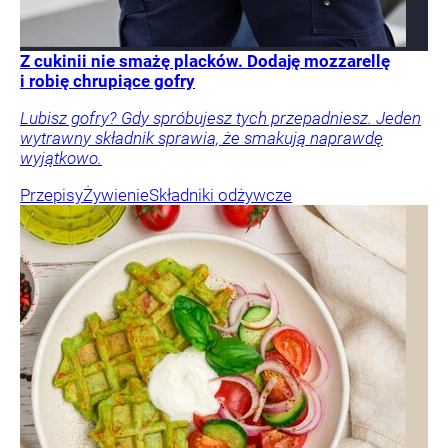
Z cukinii nie smażę placków. Dodaję mozzarellę
i robię chrupiące gofry
Lubisz gofry? Gdy spróbujesz tych przepadniesz. Jeden
wytrawny składnik sprawia, że smakują naprawdę
wyjątkowo.
Przepisy
Żywienie
Składniki odżywcze