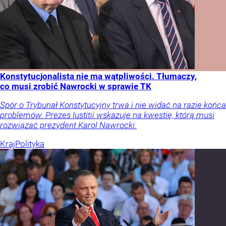
Konstytucjonalista nie ma wątpliwości. Tłumaczy,
co musi zrobić Nawrocki w sprawie TK
Spór o Trybunał Konstytucyjny trwa i nie widać na razie końca
problemów. Prezes Iustitii wskazuje na kwestię, którą musi
rozwiązać prezydent Karol Nawrocki.
Kraj
Polityka