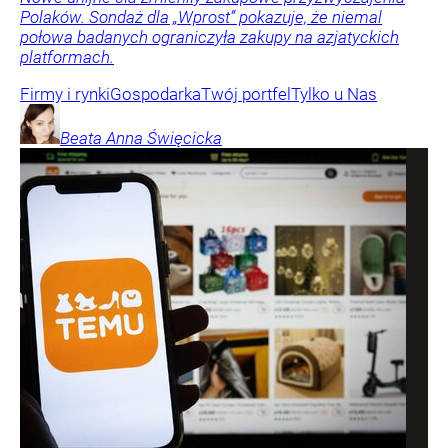
Polaków. Sondaż dla „Wprost” pokazuje, że niemal
połowa badanych ograniczyła zakupy na azjatyckich
platformach.
Firmy i rynki
Gospodarka
Twój portfel
Tylko u Nas
Beata Anna
Święcicka