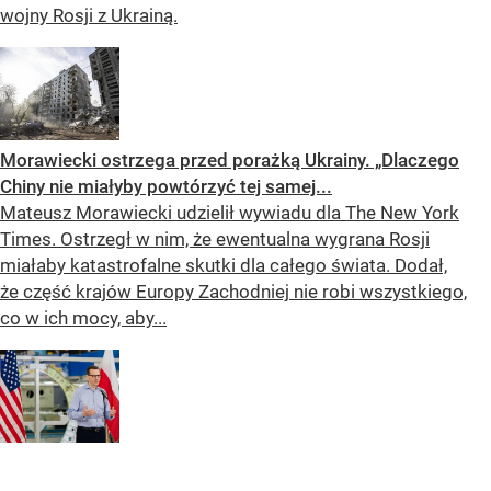
wojny Rosji z Ukrainą.
Morawiecki ostrzega przed porażką Ukrainy. „Dlaczego
Chiny nie miałyby powtórzyć tej samej...
Mateusz Morawiecki udzielił wywiadu dla The New York
Times. Ostrzegł w nim, że ewentualna wygrana Rosji
miałaby katastrofalne skutki dla całego świata. Dodał,
że część krajów Europy Zachodniej nie robi wszystkiego,
co w ich mocy, aby...