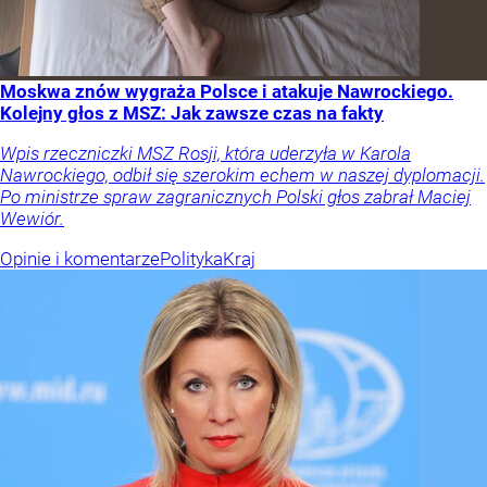
Moskwa znów wygraża Polsce i atakuje Nawrockiego.
Kolejny głos z MSZ: Jak zawsze czas na fakty
Wpis rzeczniczki MSZ Rosji, która uderzyła w Karola
Nawrockiego, odbił się szerokim echem w naszej dyplomacji.
Po ministrze spraw zagranicznych Polski głos zabrał Maciej
Wewiór.
Opinie i komentarze
Polityka
Kraj