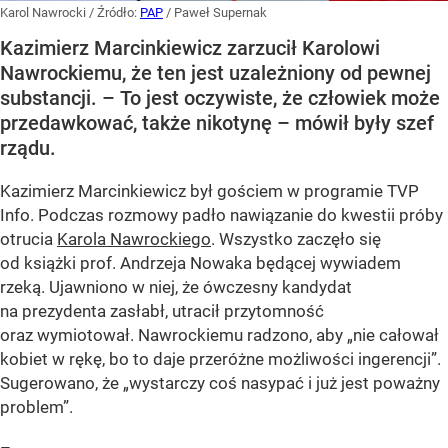
Karol Nawrocki
/ Źródło:
PAP
/
Paweł Supernak
Kazimierz Marcinkiewicz zarzucił Karolowi
Nawrockiemu, że ten jest uzależniony od pewnej
substancji. – To jest oczywiste, że człowiek może
przedawkować, także nikotynę – mówił były szef
rządu.
Kazimierz Marcinkiewicz był gościem w programie TVP
Info. Podczas rozmowy padło nawiązanie do kwestii próby
otrucia
Karola Nawrockiego
. Wszystko zaczęło się
od książki prof. Andrzeja Nowaka będącej wywiadem
rzeką. Ujawniono w niej, że ówczesny kandydat
na prezydenta zasłabł, utracił przytomność
oraz wymiotował. Nawrockiemu radzono, aby „nie całował
kobiet w rękę, bo to daje przeróżne możliwości ingerencji”.
Sugerowano, że „wystarczy coś nasypać i już jest poważny
problem”.