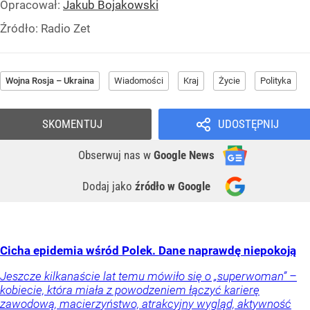
Opracował:
Jakub Bojakowski
Źródło:
Radio Zet
Wojna Rosja – Ukraina
Wiadomości
Kraj
Życie
Polityka
SKOMENTUJ
UDOSTĘPNIJ
Obserwuj nas
w
Google News
Dodaj jako
źródło w Google
Cicha epidemia wśród Polek. Dane naprawdę niepokoją
Jeszcze kilkanaście lat temu mówiło się o „superwoman” –
kobiecie, która miała z powodzeniem łączyć karierę
zawodową, macierzyństwo, atrakcyjny wygląd, aktywność