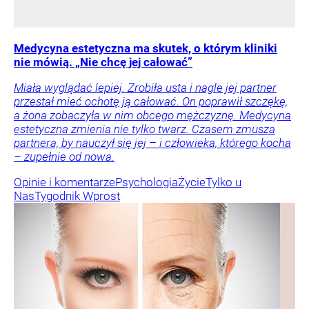
Medycyna estetyczna ma skutek, o którym kliniki
nie mówią. „Nie chcę jej całować”
Miała wyglądać lepiej. Zrobiła usta i nagle jej partner
przestał mieć ochotę ją całować. On poprawił szczękę,
a żona zobaczyła w nim obcego mężczyznę. Medycyna
estetyczna zmienia nie tylko twarz. Czasem zmusza
partnera, by nauczył się jej – i człowieka, którego kocha
– zupełnie od nowa.
Opinie i komentarze
Psychologia
Życie
Tylko u
Nas
Tygodnik Wprost