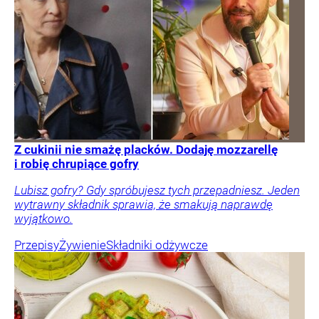
Z cukinii nie smażę placków. Dodaję mozzarellę
i robię chrupiące gofry
Lubisz gofry? Gdy spróbujesz tych przepadniesz. Jeden
wytrawny składnik sprawia, że smakują naprawdę
wyjątkowo.
Przepisy
Żywienie
Składniki odżywcze