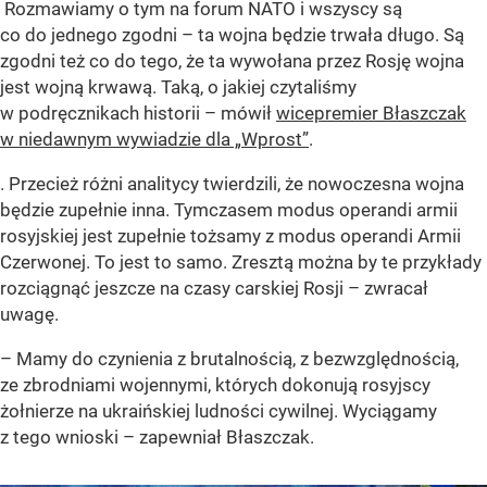
Rozmawiamy o tym na forum NATO i wszyscy są
co do jednego zgodni – ta wojna będzie trwała długo. Są
zgodni też co do tego, że ta wywołana przez Rosję wojna
jest wojną krwawą. Taką, o jakiej czytaliśmy
w podręcznikach historii – mówił
wicepremier Błaszczak
w niedawnym wywiadzie dla „Wprost”
.
. Przecież różni analitycy twierdzili, że nowoczesna wojna
będzie zupełnie inna. Tymczasem modus operandi armii
rosyjskiej jest zupełnie tożsamy z modus operandi Armii
Czerwonej. To jest to samo. Zresztą można by te przykłady
rozciągnąć jeszcze na czasy carskiej Rosji – zwracał
uwagę.
– Mamy do czynienia z brutalnością, z bezwzględnością,
ze zbrodniami wojennymi, których dokonują rosyjscy
żołnierze na ukraińskiej ludności cywilnej. Wyciągamy
z tego wnioski – zapewniał Błaszczak.