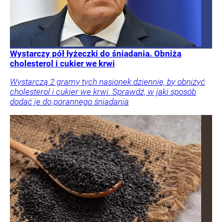
Wystarczy pół łyżeczki do śniadania. Obniża
cholesterol i cukier we krwi
Wystarczą 2 gramy tych nasionek dziennie, by obniżyć
cholesterol i cukier we krwi. Sprawdź, w jaki sposób
dodać je do porannego śniadania