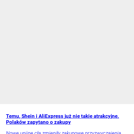
Temu, Shein i AliExpress już nie takie atrakcyjne.
Polaków zapytano o zakupy
Nowe unijne cła zmieniły zakupowe przyzwyczajenia