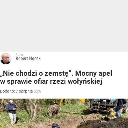
Autor:
Robert Nęcek
„Nie chodzi o zemstę”. Mocny apel
w sprawie ofiar rzezi wołyńskiej
Dodano:
7
sierpnia
6:09