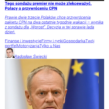
Tego sondażu premier nie może zlekceważyć.
Polacy o przywróceniu CPN
Prawie dwie trzecie Polaków chce przywrócenia
pakietu CPN na dwa ostatnie tygodnie wakacji – wynika
z sondażu dla „Wprost”. Decyzja w tej sprawie lada
dzień.
Finanse i inwestycje
Firmy i rynki
Gospodarka
Twój
portfel
Motoryzacja
Tylko u Nas
Radosław
Święcki