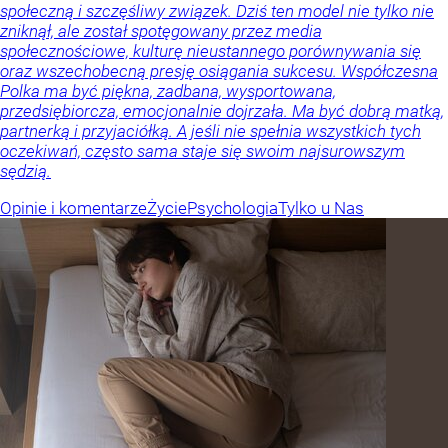
społeczną i szczęśliwy związek. Dziś ten model nie tylko nie
zniknął, ale został spotęgowany przez media
społecznościowe, kulturę nieustannego porównywania się
oraz wszechobecną presję osiągania sukcesu. Współczesna
Polka ma być piękna, zadbana, wysportowana,
przedsiębiorcza, emocjonalnie dojrzała. Ma być dobrą matką,
partnerką i przyjaciółką. A jeśli nie spełnia wszystkich tych
oczekiwań, często sama staje się swoim najsurowszym
sędzią.
Opinie i komentarze
Życie
Psychologia
Tylko u Nas