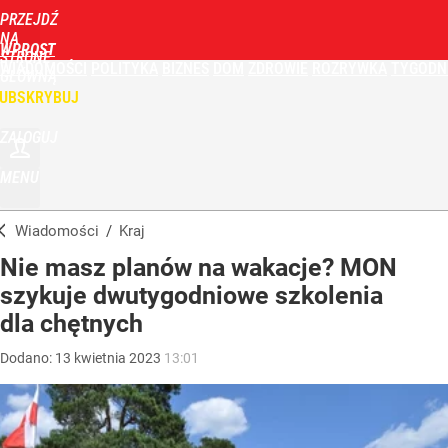
PRZEJDŹ
NA
WPROST
STRONĘ
WIADOMOŚCI
POLITYKA
BIZNES
DOM
ZDROWIE
ROZRYWKA
TYGODN
GŁÓWNĄ
UBSKRYBUJ
ZALOGUJ
MENU
Wiadomości
/
Kraj
Nie masz planów na wakacje? MON
szykuje dwutygodniowe szkolenia
dla chętnych
Dodano:
13
kwietnia
2023
13:01