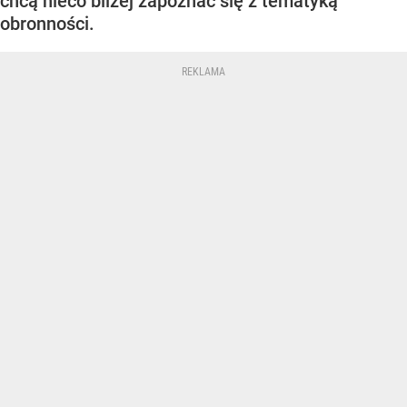
chcą nieco bliżej zapoznać się z tematyką
obronności.