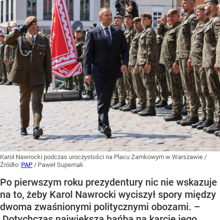
Karol Nawrocki podczas uroczystości na Placu Zamkowym w Warszawie
/
Źródło:
PAP
/
Paweł Supernak
Po pierwszym roku prezydentury nic nie wskazuje
na to, żeby Karol Nawrocki wyciszył spory między
dwoma zwaśnionymi politycznymi obozami. –
Dotychczas największą hańbą na karcie jego