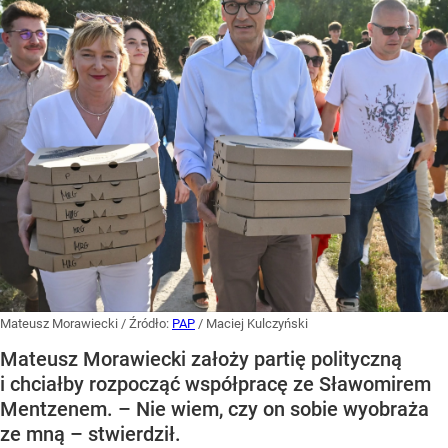
Mateusz Morawiecki
/ Źródło:
PAP
/
Maciej Kulczyński
Mateusz Morawiecki założy partię polityczną
i chciałby rozpocząć współpracę ze Sławomirem
Mentzenem. – Nie wiem, czy on sobie wyobraża
ze mną – stwierdził.