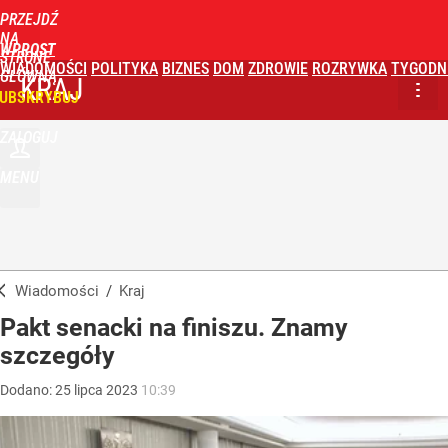
PRZEJDŹ
NA
WPROST
STRONĘ
WIADOMOŚCI
POLITYKA
BIZNES
DOM
ZDROWIE
ROZRYWKA
TYGODN
GŁÓWNĄ
KRAJ
UBSKRYBUJ
ZALOGUJ
MENU
Wiadomości
/
Kraj
Pakt senacki na finiszu. Znamy
szczegóły
Dodano:
25
lipca
2023
10:39