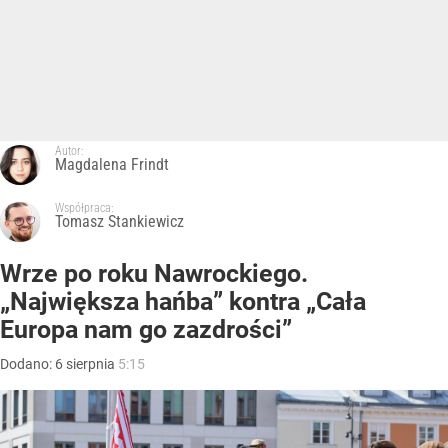
Autor:
Magdalena Frindt
Współpraca:
Tomasz Stankiewicz
Wrze po roku Nawrockiego.
„Największa hańba” kontra „Cała
Europa nam go zazdrości”
Dodano:
6
sierpnia
5:15