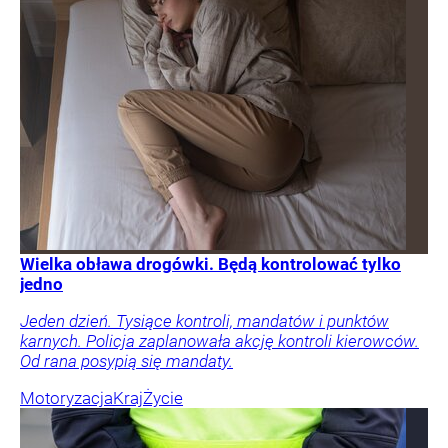
Wielka obława drogówki. Będą kontrolować tylko
jedno
Jeden dzień. Tysiące kontroli, mandatów i punktów
karnych. Policja zaplanowała akcję kontroli kierowców.
Od rana posypią się mandaty.
Motoryzacja
Kraj
Życie