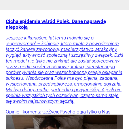
Cicha epidemia wśród Polek. Dane naprawdę
niepokoją
Jeszcze kilkanaście lat temu mówiło się o
„superwoman” – kobiecie, która miała z powodzeniem
łączyć karierę zawodową, macierzyństwo, atrakcyjny
wygląd, aktywność społeczną i szczęśliwy związek. Dziś
ten model nie tylko nie zniknął, ale został spotęgowany
przez media społecznościowe, kulturę nieustannego
porównywania się oraz wszechobecną presję osiągania
sukcesu. Współczesna Polka ma być piękna, zadbana,
wysportowana, przedsiębiorcza, emocjonalnie dojrzała.
Ma być dobrą matką, partnerką i przyjaciółką. A jeśli nie
spełnia wszystkich tych oczekiwań, często sama staje
się swoim najsurowszym sędzią.
Opinie i komentarze
Życie
Psychologia
Tylko u Nas