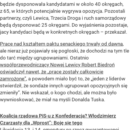
będzie dysponowała kandydatami w około 40 okręgach,
z 65, w których potencjalnie wygrywa opozycja. Pozostali
partnerzy, czyli Lewica, Trzecia Droga i ruch samorządowy
będą dysponować 25 okręgami. Do wyjaśnienia pozostaje,
jacy kandydaci będą w konkretnych okręgach – przekazał.
Prace nad kształtem paktu senackiego trwały od dawna
,
ale nieraz już pojawiały się pogłoski, że dochodzi na tym tle
do tarć między ugrupowaniami. Ostatnio
współprzewodniczący Nowej Lewicy Robert Biedroń
oświadczył nawet, że „prace zostały całkowicie
zamrożone”
, a powodem miało być to, że „jeden z liderów
stwierdził, że sondaże innych ugrupowań opozycyjnych się
zmieniły”. Nie wskazał, o kogo chodzi, ale można było
wywnioskować, że miał na myśli Donalda Tuska.
Koalicja rządowa PiS-u z Konfederacją? Włodzimierz
Czarzasty dla „Wprost”: Boję się tego
Likwidacja 13. i 14. emerytury na rzecz gwarantowanej