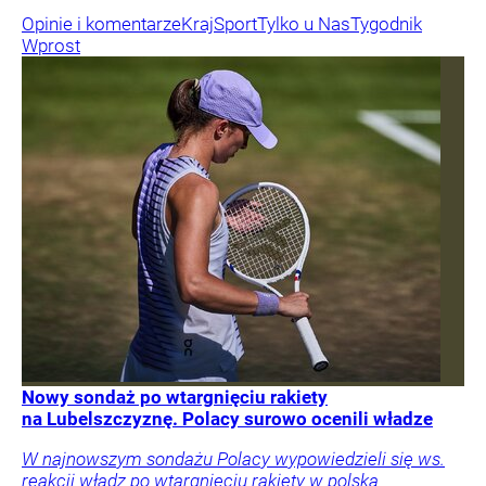
Opinie i komentarze
Kraj
Sport
Tylko u Nas
Tygodnik
Wprost
Nowy sondaż po wtargnięciu rakiety
na Lubelszczyznę. Polacy surowo ocenili władze
W najnowszym sondażu Polacy wypowiedzieli się ws.
reakcji władz po wtargnięciu rakiety w polską