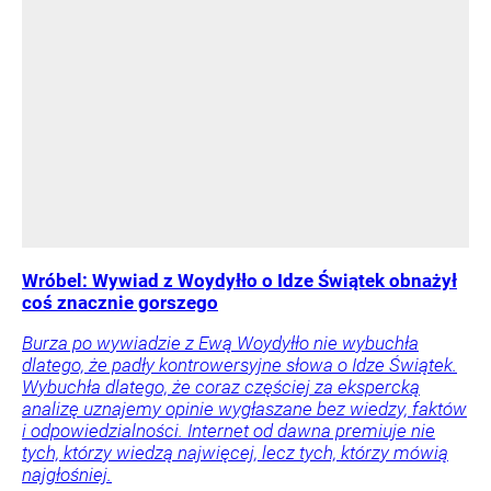
Wróbel: Wywiad z Woydyłło o Idze Świątek obnażył
coś znacznie gorszego
Burza po wywiadzie z Ewą Woydyłło nie wybuchła
dlatego, że padły kontrowersyjne słowa o Idze Świątek.
Wybuchła dlatego, że coraz częściej za ekspercką
analizę uznajemy opinie wygłaszane bez wiedzy, faktów
i odpowiedzialności. Internet od dawna premiuje nie
tych, którzy wiedzą najwięcej, lecz tych, którzy mówią
najgłośniej.