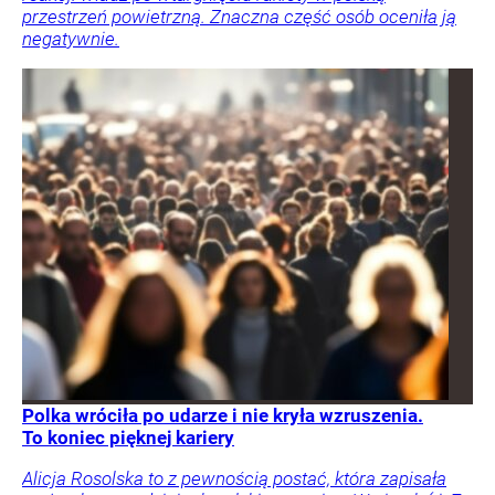
przestrzeń powietrzną. Znaczna część osób oceniła ją
negatywnie.
Polka wróciła po udarze i nie kryła wzruszenia.
To koniec pięknej kariery
Alicja Rosolska to z pewnością postać, która zapisała