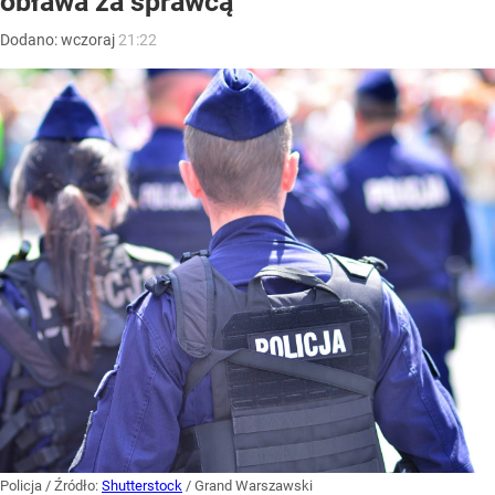
obława za sprawcą
Dodano:
wczoraj
21:22
Policja
/ Źródło:
Shutterstock
/
Grand Warszawski