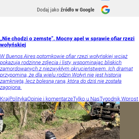
Dodaj jako
źródło w Google
„Nie chodzi o zemstę”. Mocny apel w sprawie ofiar rzezi
wołyńskiej
W Buenos Aires potomkowie ofiar rzezi wołyńskiej wciąż
pokazują rodzinne zdjęcia i listy, wspominając bliskich
zamordowanych z niezwykłym okrucieństwem. Ich dramat
przypomina, że dla wielu rodzin Wołyń nie jest historią
zamkniętą, lecz bolesną raną, która do dziś nie została
zagojona.
Kraj
Polityka
Opinie i komentarze
Tylko u Nas
Tygodnik Wprost