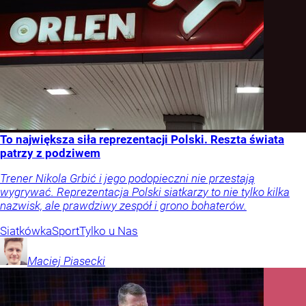
To największa siła reprezentacji Polski. Reszta świata
patrzy z podziwem
Trener Nikola Grbić i jego podopieczni nie przestają
wygrywać. Reprezentacja Polski siatkarzy to nie tylko kilka
nazwisk, ale prawdziwy zespół i grono bohaterów.
Siatkówka
Sport
Tylko u Nas
Maciej
Piasecki