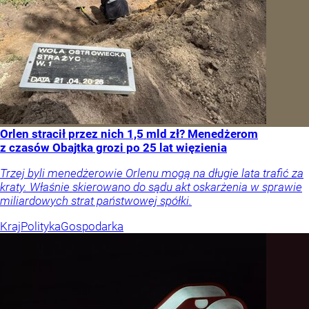
Orlen stracił przez nich 1,5 mld zł? Menedżerom
z czasów Obajtka grozi po 25 lat więzienia
Trzej byli menedżerowie Orlenu mogą na długie lata trafić za
kraty. Właśnie skierowano do sądu akt oskarżenia w sprawie
miliardowych strat państwowej spółki.
Kraj
Polityka
Gospodarka