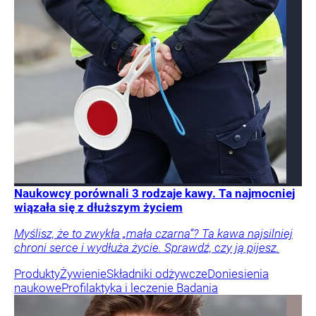
Naukowcy porównali 3 rodzaje kawy. Ta najmocniej
wiązała się z dłuższym życiem
Myślisz, że to zwykła „mała czarna”? Ta kawa najsilniej
chroni serce i wydłuża życie. Sprawdź, czy ją pijesz.
Produkty
Żywienie
Składniki odżywcze
Doniesienia
naukowe
Profilaktyka i leczenie
Badania